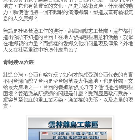
地方，它也有著豐富的文化、歷史與藝術資產。什麼樣的動
力，驅使他們把一個不起眼的濱海鄉鎮，塑造成富有藝術氣
息的人文原鄉？
無論是社區營造工作的進行、組織國際志工營隊，這些都打
造出你所不知道的台西！在地人發揮哪些創意和活動，凝聚
在地鄉親的力量？而這樣的愛鄉文化如何呈現及傳承？外地
人又在社區重建中扮演什麼角色？
青蚵嫂vs六輕
壯遊台灣，台西有啥好玩？如何才能感受到台西代表的真實
不同台灣面貌？台西是全台蚵苗最大供應地，也是牡蠣、文
蛤最大產地之一，台西的養殖業發展如何？他們遭遇到哪些
困境？養殖漁業所遭遇的問題是什麼？受到歷屆政府默許、
縱容甚至包庇的重工業污染、漁業權的失落、以及產量的現
實。