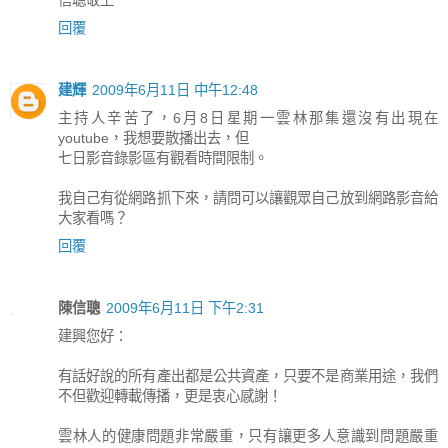
信聰敬上
回覆
建輝
2009年6月11日 中午12:48
主持人辛苦了，6月8日星期一雲林那集還沒有出現在
youtube，我想要散播出去，但
七日影音錄影區有觀看時間限制。
我自己有從網路抓下來，請問可以讓觀眾自己放到網路影音給
大家看嗎？
回覆
陳信聰
2009年6月11日 下午2:31
建興您好：
有話好說的所有產出都是公共資產，只要不是商業用途，我們
不但歡迎轉載傳播，更是衷心感謝！
雲林人的健康問題非常嚴重，只有讓更多人意識到問題嚴重