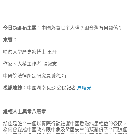
今日Call-In主題：
中國落實民主人權？跟台灣有何關係？
來賓：
哈佛大學歷史系博士 王丹
作家、人權工作者 張鐵志
中研院法律所副研究員 廖福特
視訊連線：
中國湖南長沙 公民記者
周曙光
維權人士與零八憲章
胡佳是誰？一個以實際行動維護中國愛滋病患權益的公民，
為何會變成中國政府眼中危及黨國安寧的叛亂份子？而這個