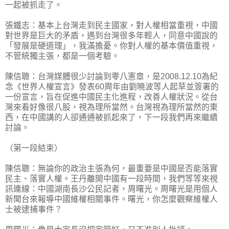
一起被抓走了。
張鐵志：基本上台灣走到民主國家，對人權相當重視，中國
對世界是巨大的矛盾，遇到台灣很多年輕人，同意中國說的
「發展是硬道理」，我滿擔憂。你對人權的基本價值重視，
不管統獨主張，都是一個考驗。
陳信聰：台灣媒體很少討論到零八憲章，是2008.12.10為紀
念《世界人權宣言》發表60周年由劉曉波等人起草並簽署的
一份宣言，旨在促進中國民主化進程，改善人權狀況。從台
灣來看好像很八股，視為理所當然。台灣視為理所當然的東
西，在中國講的人卻通通被抓起來了，下一段我們再來繼續
討論。
（第一段結束）
陳信聰：無論你的政治主張為何，最重要是中國是否能落實
民主、落實人權。王丹離開中國有一段時間，我們等等來視
訊連線：中國湖南長沙公民記者，周曙光。周曙光是用個人
新聞台來報導中國維權相關事件。曙光，你怎麼觀察維權人
士被逮捕事件？