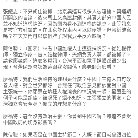
張鐵志：不只胡佳被抓，北京奧運有很多人被騷擾。奧運期
間開放的言論，後來馬上又高壓封鎖，其實大部分中國人民
並不知道這樣情況，因為國內看不到這樣的訊息，此等訊息
是被官方封鎖的。在北京計程車內可以隨便講，但報紙能寫
嗎？在天安門可以拿個牌子說我要平反六四嗎？
陳信聰：（圖表）來看中國維權人士遭逮捕情況。從維權律
師、獨立作家、盲人維權律師、天網負責人等，都被抓了。
請教廖老師，這麼多資訊，台灣平面和電子媒體都很少出
現，台灣民眾會認為這跟我沒關係，廖老師怎麼看？
廖福特：我們生活堅持的理想是什麼？中國十三億人口可改
善人權，對全世界都好，台灣任何政治意見都該面對中國，
主張統一，你願意在這種人權淪喪的情況統一嗎？最嚴重的
例子可能是胡佳，被處死了還不知道。主張獨立的朋友，台
灣獨立會安全嗎？獨立的理想是什麼？
廖福特：甚至沒有政治主張，你會到中國去嗎？難道不會受
中國政局的切身影響嗎？
陳信聰：如果我是在中國主持節目，大概下節目就會跟四位