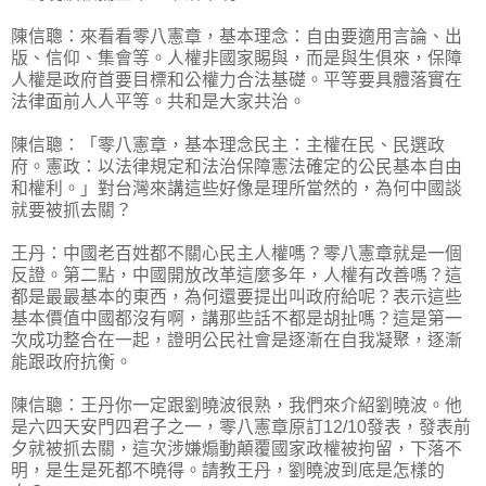
陳信聰：來看看零八憲章，基本理念：自由要適用言論、出
版、信仰、集會等。人權非國家賜與，而是與生俱來，保障
人權是政府首要目標和公權力合法基礎。平等要具體落實在
法律面前人人平等。共和是大家共治。
陳信聰：「零八憲章，基本理念民主：主權在民、民選政
府。憲政：以法律規定和法治保障憲法確定的公民基本自由
和權利。」對台灣來講這些好像是理所當然的，為何中國談
就要被抓去關？
王丹：中國老百姓都不關心民主人權嗎？零八憲章就是一個
反證。第二點，中國開放改革這麼多年，人權有改善嗎？這
都是最最基本的東西，為何還要提出叫政府給呢？表示這些
基本價值中國都沒有啊，講那些話不都是胡扯嗎？這是第一
次成功整合在一起，證明公民社會是逐漸在自我凝聚，逐漸
能跟政府抗衡。
陳信聰：王丹你一定跟劉曉波很熟，我們來介紹劉曉波。他
是六四天安門四君子之一，零八憲章原訂12/10發表，發表前
夕就被抓去關，這次涉嫌煽動顛覆國家政權被拘留，下落不
明，是生是死都不曉得。請教王丹，劉曉波到底是怎樣的