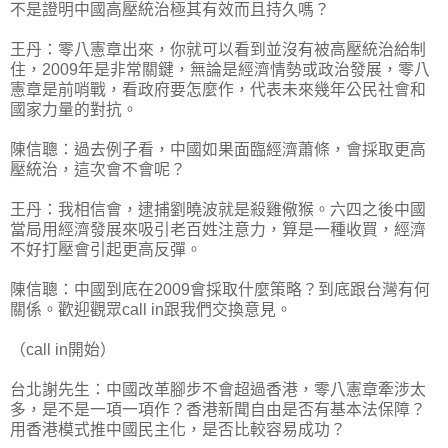
不是證明中國高壓統治極其有效而且持久嗎？
王丹：零八憲章出來，你就可以看到並沒有被高壓統治給制
住，2009年是非常關鍵，無論是經濟情勢或政治發展，零八
憲章是前哨戰，看政府要怎麼作，代表未來幾年公民社會和
國家力量的對抗。
陳信聰：過去例子看，中國如果面臨經濟蕭條，會採取更高
壓統治，這次會不會呢？
王丹：我相信會，逮捕劉曉波就是殺雞儆猴。六四之後中國
當局用經濟發展來吸引老百姓注意力，算是一種收買，經濟
不好打壓會引起更高反彈。
陳信聰：中國到底在2009會採取什麼策略？到底跟台灣有何
關係。歡迎觀眾call in跟我們交換意見。
（call in開始）
台北謝先生：中國改革腳步不會超過香港，零八憲章牽涉太
多，是不是一項一項作？香港新聞自由是否有基本法保障？
用香港模式推中國民主化，是否比較容易成功？