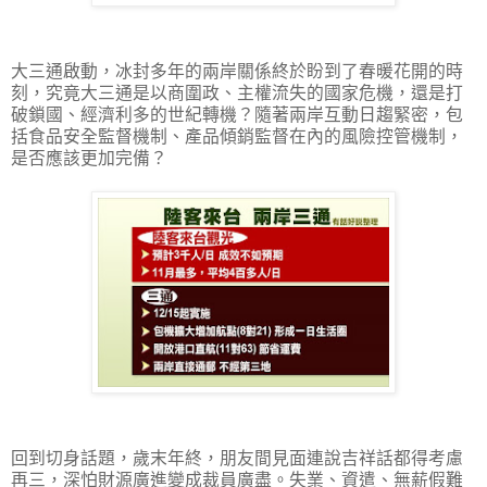
大三通啟動，冰封多年的兩岸關係終於盼到了春暖花開的時
刻，究竟大三通是以商圍政、主權流失的國家危機，還是打
破鎖國、經濟利多的世紀轉機？隨著兩岸互動日趨緊密，包
括食品安全監督機制、產品傾銷監督在內的風險控管機制，
是否應該更加完備？
回到切身話題，歲末年終，朋友間見面連說吉祥話都得考慮
再三，深怕財源廣進變成裁員廣盡。失業、資遣、無薪假難