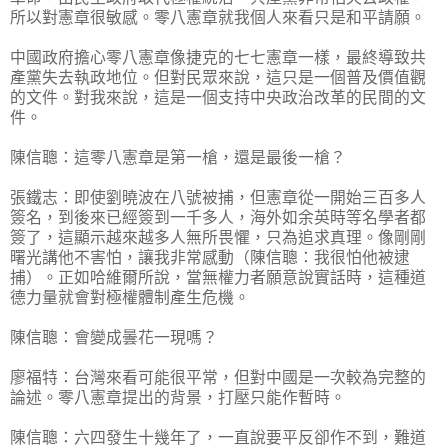
所以對憲章很敏感。零八憲章就我個人來看只是和平請願。
中國政府擔心零八憲章像捷克的七七憲章一樣，最終導致共
產黨失去執政地位。但對民眾來說，這只是一個普及價值觀
的文件。對我來說，這是一個支持中央政治改革的民間的文
件。
陳信聰：這零八憲章是第一槍，還是最後一槍？
張鐵志：即使劉曉波在八號被捕，但憲章從一開始三百多人
簽名，到後來已經簽到一千多人，海外如余英時等名學者都
簽了，這顯示越來越多人無所畏懼，只為追求真理。像剛剛
曙光講他不害怕，讓我非常感動（陳信聰：我很怕他被逮
捕）。正如哈維爾所說，當無權力者願意說實話時，這種道
德力量就會對極權體制產生危機。
陳信聰：會變成曇花一現嗎？
廖福特：台灣來看可能很平常，但對中國是一次較為完整的
論述。零八憲章提出的背景，打壓只能作暫時。
陳信聰：六四發生十幾年了，一直說要平反卻作不到，難道