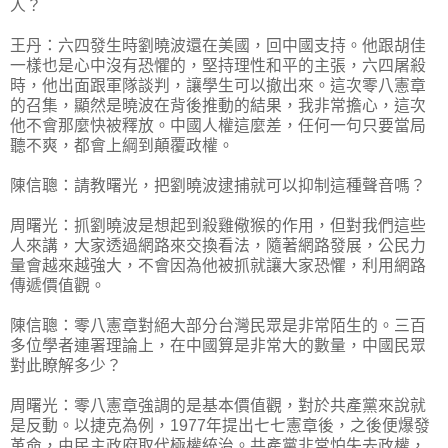
人？
王丹：六四發生時劉曉波還在美國，回中國支持。他跟胡佳
一樣也是心中沒有恐懼的，堅持理性和平的主張，六四屠殺
時，他出面跟軍隊談判，讓學生可以撤出來。這次零八憲章
的召集，顯然是曉波在背後推動的結果，我非常擔心，這次
他不會那麼快被釋放。中國人權這麼差，任何一句只要當局
聽不爽，都會上綱到顛覆政權。
陳信聰：請教曙光，把劉曉波逮捕就可以抑制這種聲音嗎？
周曙光：抓劉曉波是想起到殺雞儆猴的作用，但對我們這些
人來講，大家透過網路來交換看法，隨著網路發展，公民力
量會越來越強大，不會因為他被抓就讓大家恐懼，利用網路
傳遞價值觀。
陳信聰：零八憲章對絕大部分台灣民眾是非常陌生的。三百
多位學者連署理論上，在中國算是非常大的數量，中國民眾
對此瞭解多少？
周曙光：零八憲章強調的是基本價值觀，對於共產黨來說就
是反動。以捷克為例，1977年提出七七憲章後，之後便爆發
革命，由民主政府取代極權統治。共產黨非常怕失去政權，