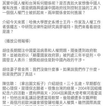
其實中國人權和台灣有何關係呢？是否真如大家想像中國人
權有改進，還是網路興盛讓中國政府找到控制言論的工具？
一個個人權鬥士被抓起來，兩岸關係會如何進展？
介紹今天來賓：哈佛大學歷史系博士王丹、作家及人權工作
者張鐵志、中研院法律所副研究員廖福特。我們來看看胡佳
是誰？
（播放公視報導）
胡佳長期關注中國愛滋病患和人權問題，隨後遭到政府軟
禁，並被政府以「顛覆國家政府罪」被判處三年半徒刑。中
國發言人表示：頒獎給胡佳是對中國內政的干涉。
胡佳妻子曾金燕：我們沒做什麼事，如果說我們作了什麼，
就是我們說了真話。
陳信聰：（拿出圖文板子）介紹胡佳。三十五歲，早期都在
關心環保，是環保志願者，很像台灣的綠黨。2004年因組織
紀念六四活動，遭拘押兩天，2004因美國大使考察河南愛滋
村，怕他出來亂講話便遭當局軟禁，後陸續遭多次羈押軟
禁，兩個月前歐洲議會頒發薩哈羅夫人權獎。雖然國際高度