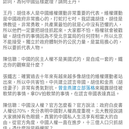
認同，為何中國這樣處理？請問王丹。
王丹：胡佳本人是中國維權運動非常重要的代表，維權運動
是中國政府非常擔心的，打蛇打七吋。我認識胡佳，胡佳是
佛教徒，非常勇敢，共產黨最怕的就是心中沒有恐懼的人，
所以他們一定要把胡佳抓起來。大家都不怕，極權就會被戳
破。胡佳作的事情因為不受北京當局的任何控制，所以北京
不能接受。獨立於政府體制外的公民力量，是當局擔心的，
所以要抓代表人物。
陳信聰：中國的民主人權不是美國式的，是自成一套的，鐵
志你的觀察是什麼？
張鐵志：確實過去十年來有越來越多像胡佳的維權運動者站
出來，所以中共害怕。中共建立謊言帝國，胡佳和金燕（胡
佳妻子）非常有勇氣對抗，
曾金燕建立部落格
來揭露胡佳被
軟禁的事情。拿DV拍軟禁的事情，在謊言帝國表達真話。
陳信聰：中國沒人權？官方怎麼看？官方說法：政府白皮書
人權佔70%，充分表明中國對人權高度重視。北大教授說請
大家摘掉有色眼鏡，真實的中國私人生活享有相當大的自
由。從官方角度，中國人權一直在進步，十三億人口只抓胡
佳，憑什麼說是極權呢？