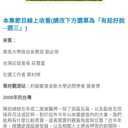
本集節目線上收看(請改下方選單為「有話好說
─週三」)
來賓：
東吳大學政治系教授 劉必榮
台灣記協會長 莊豐嘉
社運工作者 鄭村棋
華府觀測站：
約翰霍普金斯大學訪問學者 黃奎博
2008年的台灣
陳前總統在年底二度被羈押，除了挺扁反扁，以及藍綠互控
操弄司法或民粹，對於這件今年以來震撼島內的大事，我們
能夠有什麼比較真實，或者踏實的觀看角度與位置？近半年
來，媒體處理扁案發展，以及相關人士遭收押等的新聞時，