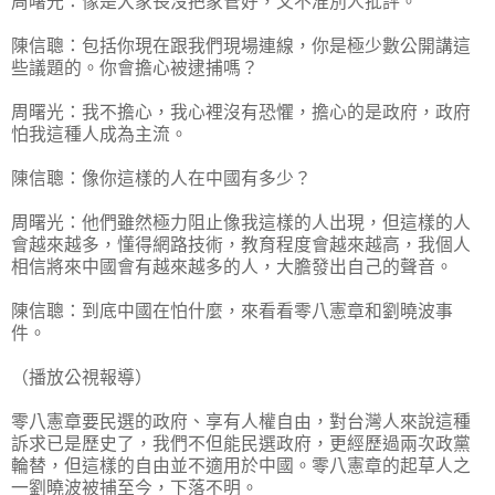
周曙光：像是大家長沒把家管好，又不准別人批評。
陳信聰：包括你現在跟我們現場連線，你是極少數公開講這
些議題的。你會擔心被逮捕嗎？
周曙光：我不擔心，我心裡沒有恐懼，擔心的是政府，政府
怕我這種人成為主流。
陳信聰：像你這樣的人在中國有多少？
周曙光：他們雖然極力阻止像我這樣的人出現，但這樣的人
會越來越多，懂得網路技術，教育程度會越來越高，我個人
相信將來中國會有越來越多的人，大膽發出自己的聲音。
陳信聰：到底中國在怕什麼，來看看零八憲章和劉曉波事
件。
（播放公視報導）
零八憲章要民選的政府、享有人權自由，對台灣人來說這種
訴求已是歷史了，我們不但能民選政府，更經歷過兩次政黨
輪替，但這樣的自由並不適用於中國。零八憲章的起草人之
一劉曉波被捕至今，下落不明。