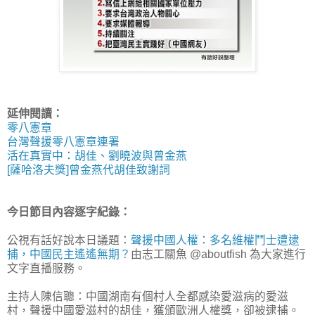
延伸閱讀：
零八憲章
台灣聲援零八憲章連署
活在真實中：胡佳、劉曉波與曾金燕
[薩哈洛夫獎]曾金燕代胡佳致謝詞
今日節目內容逐字紀錄：
公視有話好說本日議題：
聲援中國人權：多名維權鬥士遭逮
捕，中國民主遙遙無期？
由志工關魚 @aboutfish 為大家進行
文字直播服務。
主持人陳信聰：中國湖南有個村人全都感染愛滋病的愛滋
村，聲援中國愛滋村的胡佳，獲頒歐洲人權獎，卻被逮捕。