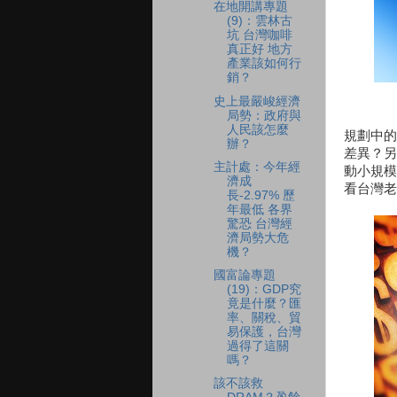
在地開講專題
(9)：雲林古
坑 台灣咖啡
真正好 地方
產業該如何行
銷？
史上最嚴峻經濟
局勢：政府與
人民該怎麼
規劃中的
辦？
差異？另
主計處：今年經
動小規模
濟成
看台灣老
長-2.97% 歷
年最低 各界
驚恐 台灣經
濟局勢大危
機？
國富論專題
(19)：GDP究
竟是什麼？匯
率、關稅、貿
易保護，台灣
過得了這關
嗎？
該不該救