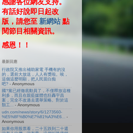
感謝各位網友支持。
有話好說即日起改
版，請您至
新網站
點
閱節目相關資訊。
感恩！！
最新回應
行政院又推出補助家電 手機有的沒
的，選前大放送，人人有獎啦。唉，
這個這麼明顯，把人民當白痴
吧?
- Anonymous
國?黨已經徹底動員了，不僅釋放這種
利多，而且在親藍媒體也狂轟宇昌
案，完全不改過去選舉策略。對於這
類工...
- Anonymous
udn.com/news/story/6/1273560-
%E5%8F%B0%E7%81%A3%E6...
-
Anonymous
如果你用股票看，二十五跌到二十還