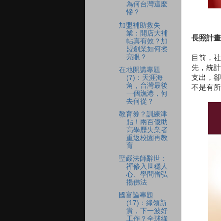
為何台灣這麼
慘？
加盟補助救失
業：開店大補
長照計畫
帖真有效？加
盟創業如何擦
亮眼？
目前，社
先，統計
在地開講專題
支出，卻
(7)：天涯海
角，台灣最後
不是有所
一個漁港，何
去何從？
教育券？訓練津
貼！兩百億助
高學歷失業者
重返校園再教
育
聖嚴法師辭世：
禪修入世穩人
心、學問僧弘
揚佛法
國富論專題
(17)：綠領新
貴，下一波好
工作？全球綠