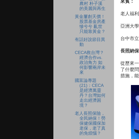
來賓：
農村 朴子溪
的美麗與再生
老人福利
黃金屢創天價！
股票基金房產
亞洲大學
慘兮兮 亂世
只能靠黃金？
台中市立
有話好說節目異
動
長照納保
CECA救台灣？
經濟合作vs.
政治角力 如
從歷來一
何影響兩岸未
了什麼問
來
措施，能
國富論專題
(21)：CECA
是經濟萬靈
丹？台灣如何
走出經濟困
境？
老人長照保險，
全民納保！勞
保健保國保加
老保，老了真
的免煩惱？