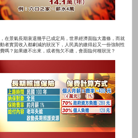
，在景氣長期衰退幾乎已成定局，世界經濟面臨大蕭條，而就
動者實質收入都劇減的狀況下，人民真的繳得起又一份強制性
費嗎？如果繳不出來，或者拖欠不繳，會面臨何種狀況？