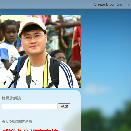
搜尋此網誌
有話好說網站改版