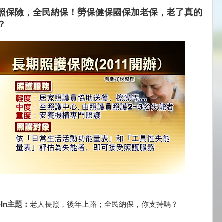
照保險，全民納保！勞保健保國保加老保，老了真的
？
-In主題：
老人長照，後年上路；全民納保，你支持嗎？