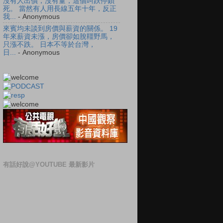
沒有人出價，沒有量，這個叫跌停鎖
死。 當然有人用長線五年十年，反正
我...
- Anonymous
來賓均未談到房價與薪資的關係。 19
年來薪資未漲，房價卻如脫韁野馬，
只漲不跌。 日本不等於台灣，
日...
- Anonymous
有話好說@YOUTUBE 最新影片