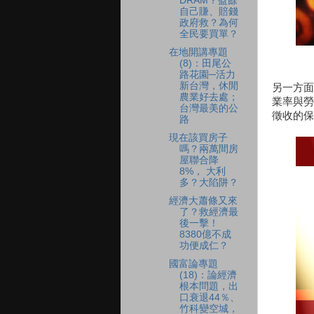
DRAM？盈餘
自己賺、賠錢
政府救？為何
全民要買單？
在地開講專題
(8)：田尾公
路花園─活力
新台灣，休閒
另一方面
農業好去處；
業率與勞
台灣最美的公
徵收的保
路
現在該買房子
嗎？兩萬間房
屋聯合降
8%， 大利
多？大陷阱？
經濟大蕭條又來
了？救經濟最
後一擊！
8380億不成
功便成仁？
國富論專題
(18)：論經濟
根本問題，出
口衰退44％、
竹科變空城，