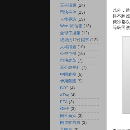
軍事議題
(24)
此外，當
司法事件
(23)
得不到照
人物專訪
(19)
費卻都以
Wenli問信聰
(18)
等級照護
全球每週報
(12)
總統的12件囧事
(12)
人權議題
(10)
公視危機
(10)
司法改革
(7)
軍公教福利
(7)
中國維權
(5)
伊斯蘭國
(5)
BOT
(4)
eTag
(4)
FTA
(3)
GMP
(3)
同性婚姻
(3)
國道收費員
(3)
黃國昌
(3)