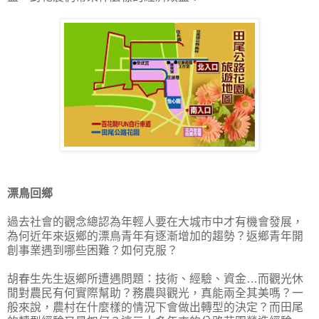
漂鳥回鄉
過去社會的觀念總認為年輕人要在大城市中才有機會發展，
為何近年來返鄉的漂鳥青年有逐漸增加的趨勢？返鄉青年開
創事業遇到哪些困難？如何克服？
胡春生先生返鄉所遭遇問題：技術、經驗、資金…而觀光休
閒對農民有何實際幫助？務農與觀光，真能兩全其美嗎？一
般來說，農村在什麼樣的情況下會做出轉型的決定？而田尾