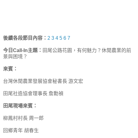
後續各段節目內容：
2
3
4
5
6
7
今日Call-In主題：
田尾公路花園，有何魅力？休閒農業的前
景與困境？
來賓：
台灣休閒農業發展協會秘書長 游文宏
田尾社造協會理事長 詹勳禎
田尾現場來賓：
柳鳳村村長 周一郎
回鄉青年 胡春生