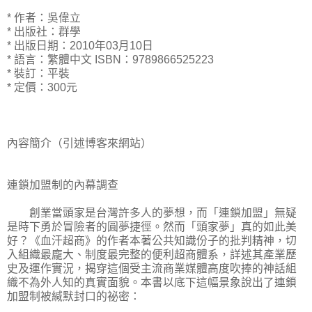
* 作者：吳偉立
* 出版社：群學
* 出版日期：2010年03月10日
* 語言：繁體中文 ISBN：9789866525223
* 裝訂：平裝
* 定價：300元
內容簡介（引述博客來網站）
連鎖加盟制的內幕調查
創業當頭家是台灣許多人的夢想，而「連鎖加盟」無疑
是時下勇於冒險者的圓夢捷徑。然而「頭家夢」真的如此美
好？《血汗超商》的作者本著公共知識份子的批判精神，切
入組織最龐大、制度最完整的便利超商體系，詳述其產業歷
史及運作實況，揭穿這個受主流商業媒體高度吹捧的神話組
織不為外人知的真實面貌。本書以底下這幅景象說出了連鎖
加盟制被緘默封口的祕密：