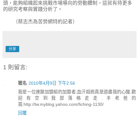
頭，能夠組織起來挑戰市場導向的勞動體制，這就有待更多
的研究考察與實踐分析了。
（蔡志杰為苦勞網特約記者）
分享
1 則留言:
匿名
2010年4月9日 下午2:56
我是ㄧ位連鎖加盟組的加盟者,血汗超商真是道盡我的心酸,歡
迎有空到我部落格走走.丰老爸的
窩:http://tw.myblog.yahoo.com/fiching-1130/
回覆