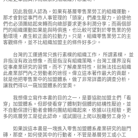
因此我個人認為，如果有基層零售業勞工的組織運動，
那才會對從事門市人事管理的「頭家」們產生壓力，迫使他
們也必須團結起來轉而向總部要求更多利潤分享；而兩個部
門的組織運動如果能與時俱進，也比較可望對於零售業的勞
動環境，產生較正面的拉動力。只是，組織零售業勞工的主
客觀條件，並不比組織加盟主的條件好多少。
台灣的工運通常只進行素樸的組織工作， 所謂素樸， 並
非指沒有政治想像，而是指沒有組織策略。台灣工運界沒有
從事產業研究的習慣，而不了解產業特性，就無法找出組織
此產業部門內之勞動者的途徑。偉立這本著作最大的貢獻，
就是他把零售業中的加盟體系，做了非常詳盡的調查分析，
讓我們得以一窺加盟體系的堂奧。
我想偉立寫作本書的目的之一，是要協助加盟主們「看
穿」加盟體系。但即使看穿了體制對個體的結構性壓迫，並
不自動保證行動者會轉向團結組織起來，依據以往經驗，更
多的底層勞工是從此認命，或試圖往上爬以脫離勞工身分。
如果說這本書是一塊進入零售加盟體系產業研究的敲門
磚，那麼，如何使其中的行動者，不管是基層勞工或小工