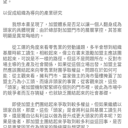
望。
以促成組織為導向的產業研究
我想本書呈現了，加盟體系是否足以讓一個人翻身成為
頭家的具體現實：由於總部對加盟門市的層層掌控，其答案
明顯是異常晦暗的。
從工運的角度來看零售業的勞動議題，多半會想到組織
基層時薪工讀生，相較起來，偉立在書末激勵加盟主應該團
結起來，可說是不一樣的路徑。但這不是問題所在。反對市
場主導的生產及社會關係，如果從這個立場出發，加盟主當
然應該團結起來向零售業財團爭取權益。問題在於如何可
能：從主觀來看，擁有門市、當家做主的海市蜃樓掩蓋了加
盟主乃為小工頭、而遠非頭家的事實；從客觀來說，這些
「頭家」被加盟機制緊緊綁在個別的門市裡，彼此為市場中
的競爭者而互存猜疑，也就缺乏團結起來的社會基礎。
即使加盟主們團結起來爭取到較多權益，但如果繼續以
頭家自居，那麼，這些「頭家」是會將利益與基層工讀生共
享，還是獨自佔有利益以做為晉升成更大頭家的資本呢？如
果是後者，那加盟主團結起來爭取到較多利益這回事，是否
只是更鞏固其作為頭家的階級躍升想望呢？