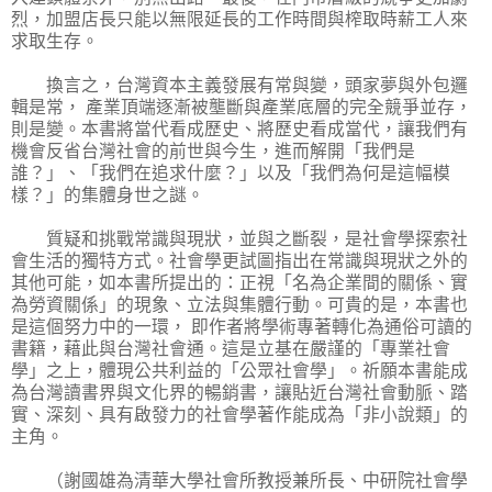
烈，加盟店長只能以無限延長的工作時間與榨取時薪工人來
求取生存。
換言之，台灣資本主義發展有常與變，頭家夢與外包邏
輯是常， 產業頂端逐漸被壟斷與產業底層的完全競爭並存，
則是變。本書將當代看成歷史、將歷史看成當代，讓我們有
機會反省台灣社會的前世與今生，進而解開「我們是
誰？」、「我們在追求什麼？」以及「我們為何是這幅模
樣？」的集體身世之謎。
質疑和挑戰常識與現狀，並與之斷裂，是社會學探索社
會生活的獨特方式。社會學更試圖指出在常識與現狀之外的
其他可能，如本書所提出的：正視「名為企業間的關係、實
為勞資關係」的現象、立法與集體行動。可貴的是，本書也
是這個努力中的一環， 即作者將學術專著轉化為通俗可讀的
書籍，藉此與台灣社會通。這是立基在嚴謹的「專業社會
學」之上，體現公共利益的「公眾社會學」。祈願本書能成
為台灣讀書界與文化界的暢銷書，讓貼近台灣社會動脈、踏
實、深刻、具有啟發力的社會學著作能成為「非小說類」的
主角。
（謝國雄為清華大學社會所教授兼所長、中研院社會學