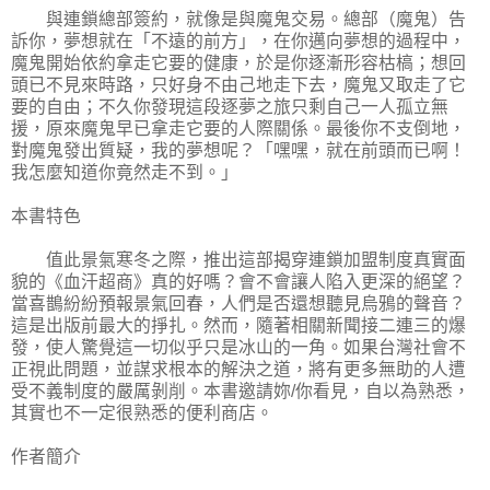
與連鎖總部簽約，就像是與魔鬼交易。總部（魔鬼）告
訴你，夢想就在「不遠的前方」，在你邁向夢想的過程中，
魔鬼開始依約拿走它要的健康，於是你逐漸形容枯槁；想回
頭已不見來時路，只好身不由己地走下去，魔鬼又取走了它
要的自由；不久你發現這段逐夢之旅只剩自己一人孤立無
援，原來魔鬼早已拿走它要的人際關係。最後你不支倒地，
對魔鬼發出質疑，我的夢想呢？「嘿嘿，就在前頭而已啊！
我怎麼知道你竟然走不到。」
本書特色
值此景氣寒冬之際，推出這部揭穿連鎖加盟制度真實面
貌的《血汗超商》真的好嗎？會不會讓人陷入更深的絕望？
當喜鵲紛紛預報景氣回春，人們是否還想聽見烏鴉的聲音？
這是出版前最大的掙扎。然而，隨著相關新聞接二連三的爆
發，使人驚覺這一切似乎只是冰山的一角。如果台灣社會不
正視此問題，並謀求根本的解決之道，將有更多無助的人遭
受不義制度的嚴厲剝削。本書邀請妳/你看見，自以為熟悉，
其實也不一定很熟悉的便利商店。
作者簡介