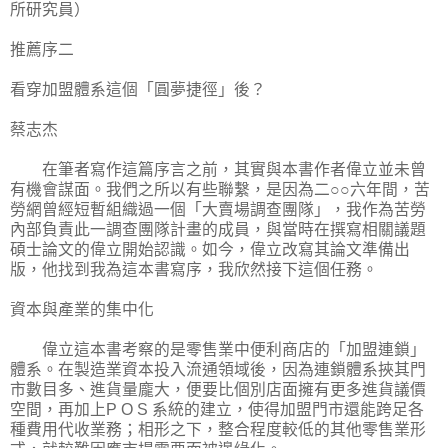
所研究員）
推薦序二
看穿加盟體系這個「圓夢捷徑」後？
蔡志杰
在筆者寫作這篇序言之前，其實與本書作者偉立並未曾
有機會謀面。我們之所以有些聯繫，是因為二○○六年間，苦
勞網曾經短暫組織過一個「大賣場調查團隊」，我作為苦勞
內部負責此一調查團隊計畫的成員，與當時在撰寫相關議題
碩士論文的偉立開始認識。如今，偉立改寫其論文準備出
版，他找到我為這本書寫序，我欣然接下這個任務。
資本與產業的集中化
偉立這本書考察的是零售業中便利商店的「加盟連鎖」
體系。在製造業資本投入流通領域後，因為連鎖體系挾其門
市數目多、進貨量龐大，便要比個別店面擁有更多進貨議價
空間，再加上P O S 系統的建立，使得加盟門市還能跨足各
種費用代收業務；相形之下，整合程度較低的其他零售業形