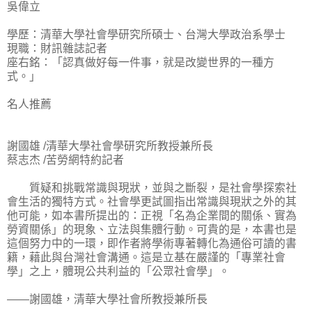
吳偉立
學歷：清華大學社會學研究所碩士、台灣大學政治系學士
現職：財訊雜誌記者
座右銘：「認真做好每一件事，就是改變世界的一種方
式。」
名人推薦
謝國雄 /清華大學社會學研究所教授兼所長
蔡志杰 /苦勞網特約記者
質疑和挑戰常識與現狀，並與之斷裂，是社會學探索社
會生活的獨特方式。社會學更試圖指出常識與現狀之外的其
他可能，如本書所提出的：正視「名為企業間的關係、實為
勞資關係」的現象、立法與集體行動。可貴的是，本書也是
這個努力中的一環，即作者將學術專著轉化為通俗可讀的書
籍，藉此與台灣社會溝通。這是立基在嚴謹的「專業社會
學」之上，體現公共利益的「公眾社會學」。
——謝國雄，清華大學社會所教授兼所長