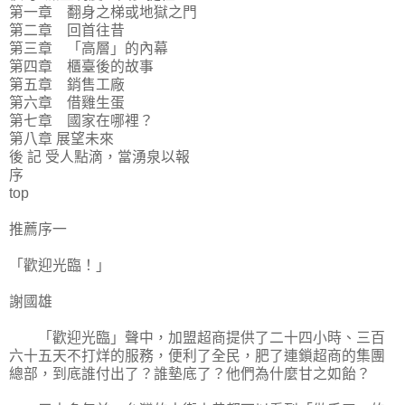
第一章 翻身之梯或地獄之門
第二章 回首往昔
第三章 「高層」的內幕
第四章 櫃臺後的故事
第五章 銷售工廠
第六章 借雞生蛋
第七章 國家在哪裡？
第八章 展望未來
後 記 受人點滴，當湧泉以報
序
top
推薦序一
「歡迎光臨！」
謝國雄
「歡迎光臨」聲中，加盟超商提供了二十四小時、三百
六十五天不打烊的服務，便利了全民，肥了連鎖超商的集團
總部，到底誰付出了？誰墊底了？他們為什麼甘之如飴？