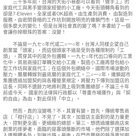
三十多年前，台灣的大街小巷都可以看到「做手工」的
家庭代工與黑手變頭家經營的小工廠。今天街頭轉角看到的
卻是7-Eleven、全家或者OK超商。由生產到消費， 由製造到
服務，由密閉昏暗的工作坊到開放明亮的連鎖門市，這是一
個多麼大的變化！ 但是台灣社會真的變了嗎？本書給了一個
會讓你掉眼珠的答案：沒變！
不論是一九七○年代或二○一○年，台灣人同樣企望自己
創業當「頭家」，而這個頭家不過是受到各種限制的「工
頭」，貫穿其中的是外包邏輯。一九七○年代出口導向的工業
化中，貿易商接訂單轉交給小工廠，製造小工廠再發包給小
型工作坊與家庭代工；在這個外包網絡中，國際市場波動的
壓力，層層轉嫁到最底層的家庭代工。二○一○年，連鎖超市
集團透過加盟契約與各種營業規定，將壓力下傳到加盟店的
店長，同時不遺餘力地將利潤上吸到集團總部。不論三十年
前或今天， 國家的法律與行政都以「尊重市場運作」與「契
約自由」為由，對此保持「中立」。
然而，真的沒變嗎？不，其實有變。首先，傳統零售商
店（「柑仔店」）不見了。其次，加盟店主面對的是力量更
大、控制更全面、更細緻的總部。第三、想透過連鎖商店來
創業的逐夢者，面臨的是寡頭壟斷的市場，他們除了選擇加
入連鎖體系外，別無出路。最後，在門市層級的競爭更加劇