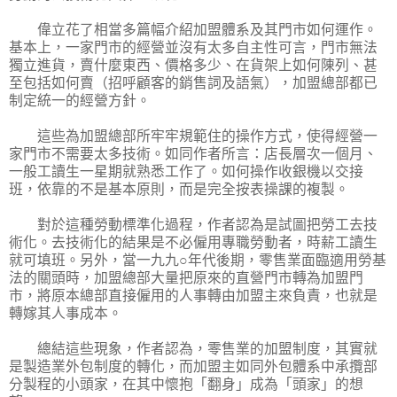
偉立花了相當多篇幅介紹加盟體系及其門市如何運作。
基本上，一家門市的經營並沒有太多自主性可言，門市無法
獨立進貨，賣什麼東西、價格多少、在貨架上如何陳列、甚
至包括如何賣（招呼顧客的銷售詞及語氣），加盟總部都已
制定統一的經營方針。
這些為加盟總部所牢牢規範住的操作方式，使得經營一
家門市不需要太多技術。如同作者所言：店長層次一個月、
一般工讀生一星期就熟悉工作了。如何操作收銀機以交接
班，依靠的不是基本原則，而是完全按表操課的複製。
對於這種勞動標準化過程，作者認為是試圖把勞工去技
術化。去技術化的結果是不必僱用專職勞動者，時薪工讀生
就可填班。另外，當一九九○年代後期，零售業面臨適用勞基
法的關頭時，加盟總部大量把原來的直營門市轉為加盟門
市，將原本總部直接僱用的人事轉由加盟主來負責，也就是
轉嫁其人事成本。
總結這些現象，作者認為，零售業的加盟制度，其實就
是製造業外包制度的轉化，而加盟主如同外包體系中承攬部
分製程的小頭家，在其中懷抱「翻身」成為「頭家」的想