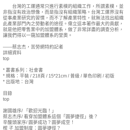
台灣的工運通常只進行素樸的組織工作，所謂素樸，並
非指沒有政治想像，而是指沒有組織策略。台灣工運界沒有
從事產業研究的習慣，而不了解產業特性，就無法找出組織
此產業部門內之勞動者的途徑。偉立這本著作最大的貢獻，
就是他把零售業中的加盟體系，做了非常詳盡的調查分析，
讓我們得以一窺加盟體系的堂奧。
——蔡志杰，苦勞網特約記者
詳細資料
top
* 叢書系列：社會書
* 規格：平裝 / 218頁 / 15*21cm / 普級 / 單色印刷 / 初版
* 出版地：台灣
目錄
top
謝國雄序/ 「歡迎光臨！」
蔡志杰序/ 看穿加盟體系這個「圓夢捷徑」後？
辛酸頭家序/ 圓夢成功？圓夢成空！
楔 子 加盟制度：圓夢捷徑？