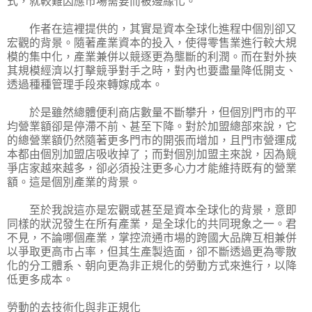
式，就較難因應市場需要而被邊緣化。
作者在這裡提供的，其實是資本全球化進程中個別卻又
宏觀的背景。隨著產業資本的投入，使得零售業進行較大規
模的集中化，產業兼併以競逐更為壟斷的利潤。而在對外挾
其規模經濟以打擊競爭對手之時，對內也要盡量降低開支、
透過種種管理手段來轉嫁成本。
於是雖然總體便利商店數量不斷攀升，但個別門市的平
均營業額卻是停滯不前、甚至下降。對於加盟總部來說，它
的總營業額仍然隨著更多門市的開張而增加，且門市營運成
本都由個別加盟店吸收掉了；而對個別加盟主來說，因為競
爭店家越來越多，卻必須投注更多心力才能維持既有的營業
額。這是個別產業的背景。
至於我說這亦是宏觀或甚至是資本全球化的背景，意即
同樣的狀況發生在所有產業，是全球化的共同現象之一。君
不見，不論哪個產業，掌控流通市場的跨國大品牌互相兼併
以爭取更高市占率，但其生產製造面，卻不斷透過更為零散
化的分工體系、朝向更為非正規化的勞動方式來進行，以降
低更多成本。
勞動的去技術化與非正規化