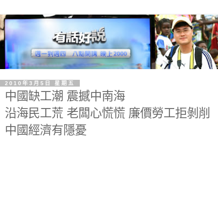
2010年3月5日 星期五
中國缺工潮 震撼中南海
沿海民工荒 老闆心慌慌 廉價勞工拒剝削
中國經濟有隱憂