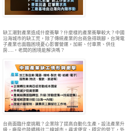
缺工潮對產業造成什麼衝擊？什麼樣的產業衝擊較大？中國
沿海城市的缺工荒，除了傳統產業的台商急得跳腳，台灣電
子產業也面臨困境憂心影響營運，加薪、付車票、供住
房….，老闆的困境能解決嗎？
台商面臨什麼挑戰？企業除了提高自動化生產，設法產業升
級，廠房也陸續移往二線城市。尋求便宜、穩定的勞工，外