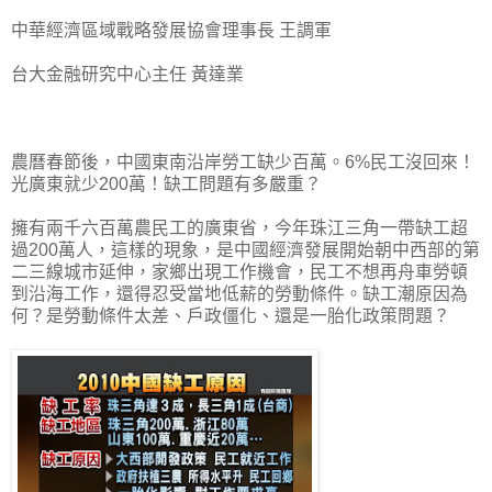
中華經濟區域戰略發展協會理事長 王調軍
台大金融研究中心主任 黃達業
農曆春節後，中國東南沿岸勞工缺少百萬。6%民工沒回來！
光廣東就少200萬！缺工問題有多嚴重？
擁有兩千六百萬農民工的廣東省，今年珠江三角一帶缺工超
過200萬人，這樣的現象，是中國經濟發展開始朝中西部的第
二三線城市延伸，家鄉出現工作機會，民工不想再舟車勞頓
到沿海工作，還得忍受當地低薪的勞動條件。缺工潮原因為
何？是勞動條件太差、戶政僵化、還是一胎化政策問題？