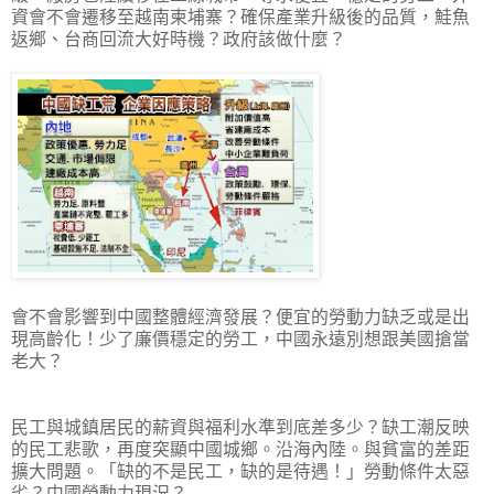
資會不會遷移至越南柬埔寨？確保產業升級後的品質，鮭魚
返鄉、台商回流大好時機？政府該做什麼？
會不會影響到中國整體經濟發展？便宜的勞動力缺乏或是出
現高齡化！少了廉價穩定的勞工，中國永遠別想跟美國搶當
老大？
民工與城鎮居民的薪資與福利水準到底差多少？缺工潮反映
的民工悲歌，再度突顯中國城鄉。沿海內陸。與貧富的差距
擴大問題。「缺的不是民工，缺的是待遇！」勞動條件太惡
劣？中國勞動力現況？