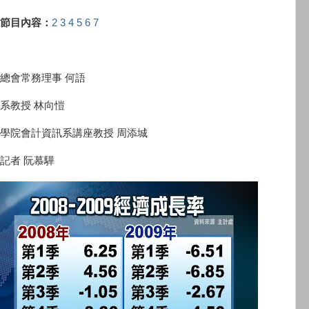
節目內容：
2
3
4
5
6
7
總會常務理事 何語
系教授 林向愷
學院會計資訊系講座教授 周添城
記者 阮慕驊