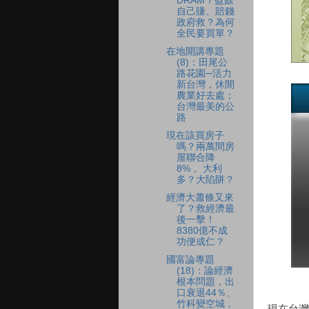
DRAM？盈餘
自己賺、賠錢
政府救？為何
全民要買單？
在地開講專題
(8)：田尾公
路花園─活力
新台灣，休閒
農業好去處；
台灣最美的公
路
現在該買房子
嗎？兩萬間房
屋聯合降
8%， 大利
多？大陷阱？
經濟大蕭條又來
了？救經濟最
後一擊！
8380億不成
功便成仁？
國富論專題
(18)：論經濟
根本問題，出
口衰退44％、
竹科變空城，
現在台灣