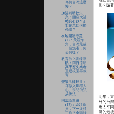
為何台灣這麼
形？隨著
慘？
加盟補助救失
業：開店大補
帖真有效？加
盟創業如何擦
亮眼？
在地開講專題
(7)：天涯海
角，台灣最後
一個漁港，何
去何從？
教育券？訓練津
貼！兩百億助
高學歷失業者
重返校園再教
育
聖嚴法師辭世：
禪修入世穩人
心、學問僧弘
揚佛法
明年，東
國富論專題
外的台灣
(17)：綠領新
進太平間
貴，下一波好
濟的最後
工作？全球綠