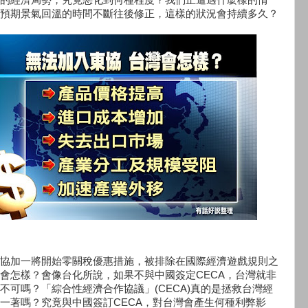
預期景氣回溫的時間不斷往後修正，這樣的狀況會持續多久？
協加一將開始零關稅優惠措施，被排除在國際經濟遊戲規則之
會怎樣？會像台化所說，如果不與中國簽定CECA，台灣就非
不可嗎？「綜合性經濟合作協議」(CECA)真的是拯救台灣經
一著嗎？究竟與中國簽訂CECA，對台灣會產生何種利弊影