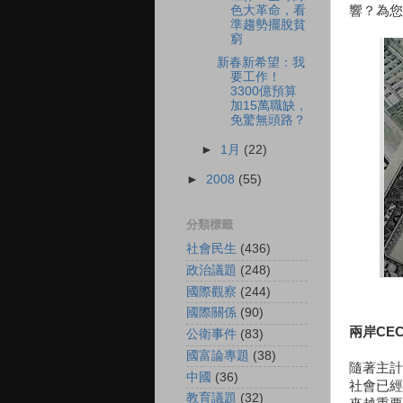
響？為您
色大革命，看
準趨勢擺脫貧
窮
新春新希望：我
要工作！
3300億預算
加15萬職缺，
免驚無頭路？
►
1月
(22)
►
2008
(55)
分類標籤
社會民生
(436)
政治議題
(248)
國際觀察
(244)
國際關係
(90)
兩岸CE
公衛事件
(83)
國富論專題
(38)
隨著主計
中國
(36)
社會已經
教育議題
(32)