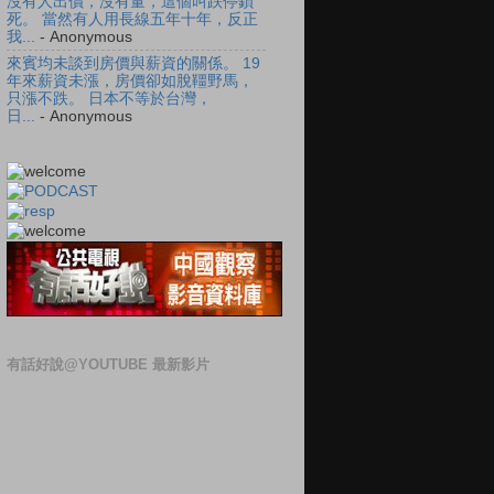
沒有人出價，沒有量，這個叫跌停鎖
死。 當然有人用長線五年十年，反正
我...
- Anonymous
來賓均未談到房價與薪資的關係。 19
年來薪資未漲，房價卻如脫韁野馬，
只漲不跌。 日本不等於台灣，
日...
- Anonymous
有話好說@YOUTUBE 最新影片