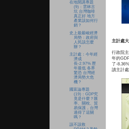
在地開講專題
(9)：雲林古
坑 台灣咖啡
真正好 地方
產業該如何行
銷？
史上最嚴峻經濟
局勢：政府與
主計處大
人民該怎麼
辦？
行政院主
主計處：今年經
年的GD
濟成
長-2.97% 歷
了-8.
年最低 各界
讀主計處
驚恐 台灣經
濟局勢大危
機？
國富論專題
(19)：GDP究
竟是什麼？匯
率、關稅、貿
易保護，台灣
過得了這關
嗎？
該不該救