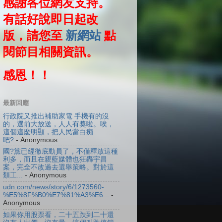
感謝各位網友支持。
有話好說即日起改
版，請您至
新網站
點
閱節目相關資訊。
感恩！！
最新回應
行政院又推出補助家電 手機有的沒
的，選前大放送，人人有獎啦。唉，
這個這麼明顯，把人民當白痴
吧?
- Anonymous
國?黨已經徹底動員了，不僅釋放這種
利多，而且在親藍媒體也狂轟宇昌
案，完全不改過去選舉策略。對於這
類工...
- Anonymous
udn.com/news/story/6/1273560-
%E5%8F%B0%E7%81%A3%E6...
-
Anonymous
如果你用股票看，二十五跌到二十還