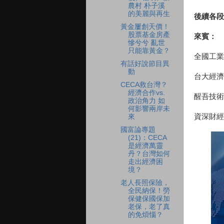
農村 朴子溪
的美麗與再生
後續各段
黃金屢創天價！
股票基金房產
來賓：
慘兮兮 亂世
只能靠黃金？
全國工業
有話好說節目異
動
台大經濟
CECA救台灣？
經濟合作vs.
醒吾技術
政治角力 如
何影響兩岸未
資深財經
來
國富論專題
(21)：CECA
是經濟萬靈
丹？台灣如何
走出經濟困
境？
老人長照保險，
全民納保！勞
保健保國保加
老保，老了真
的免煩惱？