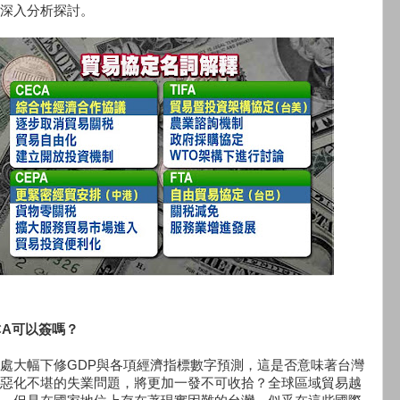
深入分析探討。
CA可以簽嗎？
處大幅下修GDP與各項經濟指標數字預測，這是否意味著台灣
惡化不堪的失業問題，將更加一發不可收拾？全球區域貿易越