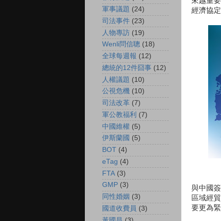
來越重要
軍事議題
(24)
經濟協定
司法事件
(23)
人物專訪
(19)
Wenli問信聰
(18)
全球每週報
(12)
總統的12件囧事
(12)
人權議題
(10)
公視危機
(10)
司法改革
(7)
軍公教福利
(7)
中國維權
(5)
伊斯蘭國
(5)
BOT
(4)
eTag
(4)
FTA
(3)
GMP
(3)
與中國簽
同性婚姻
(3)
區域經貿
要更為緊
國道收費員
(3)
黃國昌
(3)