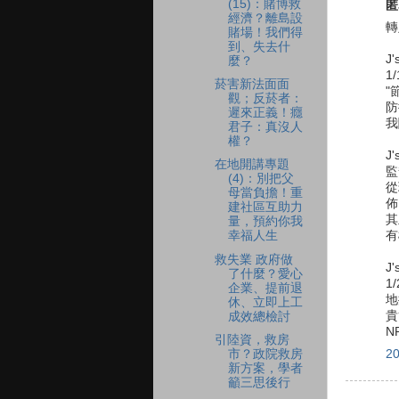
(15)：賭博救
匿
經濟？離島設
轉
賭場！我們得
到、失去什
J'
麼？
1
菸害新法面面
"
觀；反菸者：
防
遲來正義！癮
我
君子：真沒人
權？
J'
在地開講專題
監
(4)：別把父
從
母當負擔！重
佈
建社區互助力
其
量，預約你我
有
幸福人生
救失業 政府做
J'
了什麼？愛心
1
企業、提前退
地
休、立即上工
貴
成效總檢討
N
引陸資，救房
市？政院救房
2
新方案，學者
籲三思後行