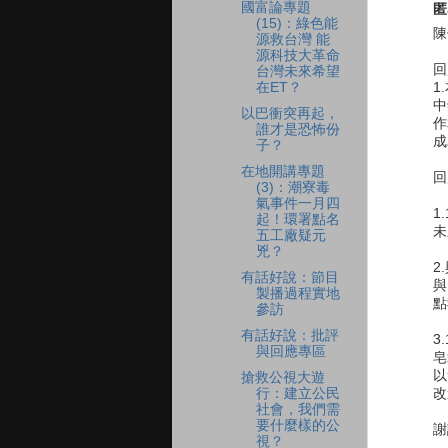
國富論專題
匿
(15)：綠色能
陳
源救台灣 能
源科技大革命
回
台灣未來希望
在ET？
1
中
以巴衝突再起，
作
誰才是恐怖份
成
子？
在地開講專題
回
(3)：潮寮毒
氣事件一月四
1
起！環署點名
未
五工廠疑元
兇？
2
有話好說：節目
與
製播過程實地
點
參訪
有話好說：批評
3
與回應專區
皂
以
搶救公視大遊
改
行：建立公民
社會，我們需
要什麼樣的公
謝
視？