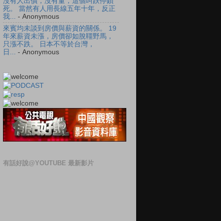
沒有人出價，沒有量，這個叫跌停鎖
死。 當然有人用長線五年十年，反正
我...
- Anonymous
來賓均未談到房價與薪資的關係。 19
年來薪資未漲，房價卻如脫韁野馬，
只漲不跌。 日本不等於台灣，
日...
- Anonymous
有話好說@YOUTUBE 最新影片