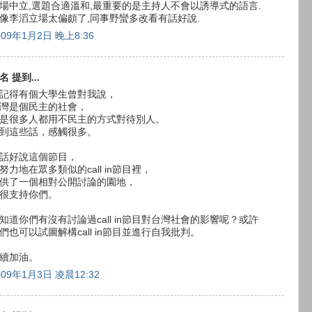
場中立,選題合適溫和,最重要的是主持人不會以誘導式的語言.
像李滔立場太偏頗了,同事野蠻多改看有話好說.
009年1月2日 晚上8:36
名 提到...
記得有個大學生曾對我說，
灣是個民主的社會，
是很多人都用不民主的方式對待別人。
到這些話，感觸很多。
話好說這個節目，
努力地在眾多類似的call in節目裡，
供了一個相對公開討論的園地，
很支持你們。
知道你們有沒有討論過call in節目對台灣社會的影響呢？或許
們也可以試圖解構call in節目並進行自我批判。
續加油。
009年1月3日 凌晨12:32