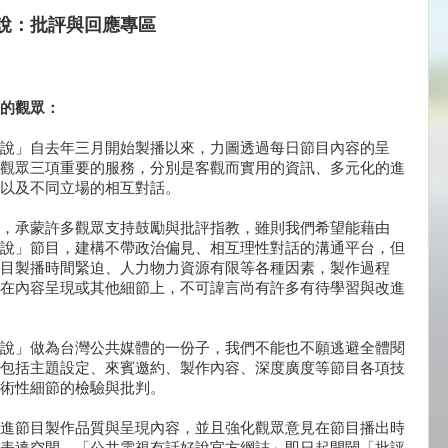
說：批評與回應專區
的觀眾：
說」自去年三月開始製播以來，力圖透過每日節目內容的呈
觀眾三項重要的服務，分別是客觀而實用的資訊、多元化的進
以及不同立場的相互對話。
，承蒙許多觀眾支持鼓勵與批評指教，雖則我們希望能藉由
說」節目，建構不帶政治偏見、相互理性對話的溝通平台，但
目製播時間緊迫、人力物力資源有限等各種因素，製作過程
在內容呈現或其他細節上，不可諱言尚有許多有待學習與改進
說」做為台灣公共媒體的一份子，我們不能也不願逃避全體閱
包括主題設定、來賓邀約、製作內容、深度廣度等節目各項技
術性細節的檢驗與批判。
進節目製作品質與呈現內容，並且強化觀眾意見在節目播出時
表達空間，「公共電視有話好說官方網誌」即日起開闢「批評