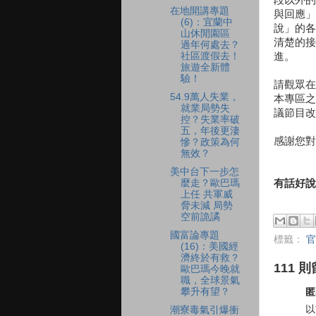
在地開講專題
與回應」
(6)：宜蘭中
說」的各
山休閒園區
清楚的接
過年何處去？
進。
社區渡假去！
旅遊全新體
驗！
請觀眾在
54.9萬人失業，
本專區之
就業局勢失
議節目改
控？失業率破
五，年後更淒
感謝您對
慘？政策為何
無效？
美中台下一步怎
有話好說
麼走？歐巴瑪
上任 共軍威
脅未減 局勢
空前詭譎
國富論專題
標籤：
官
(16)：美國經
濟終於有救？
111 則
歐巴瑪今晚就
職，全球景氣
攀升有望？
匿
以
潮寮毒氣引爆衝