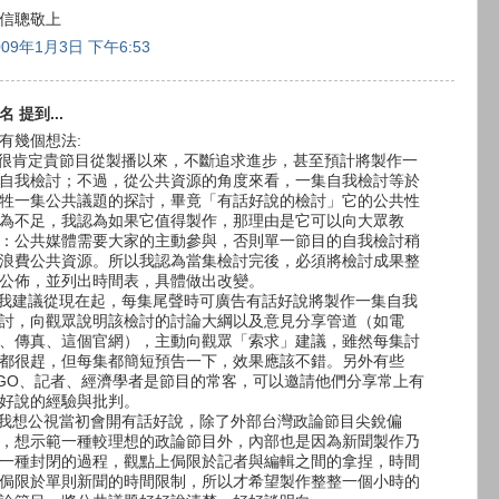
信聰敬上
009年1月3日 下午6:53
名 提到...
有幾個想法:
.很肯定貴節目從製播以來，不斷追求進步，甚至預計將製作一
自我檢討；不過，從公共資源的角度來看，一集自我檢討等於
牲一集公共議題的探討，畢竟「有話好說的檢討」它的公共性
為不足，我認為如果它值得製作，那理由是它可以向大眾教
：公共媒體需要大家的主動參與，否則單一節目的自我檢討稍
浪費公共資源。所以我認為當集檢討完後，必須將檢討成果整
公佈，並列出時間表，具體做出改變。
.我建議從現在起，每集尾聲時可廣告有話好說將製作一集自我
討，向觀眾說明該檢討的討論大綱以及意見分享管道（如電
、傳真、這個官網），主動向觀眾「索求」建議，雖然每集討
都很趕，但每集都簡短預告一下，效果應該不錯。另外有些
GO、記者、經濟學者是節目的常客，可以邀請他們分享常上有
好說的經驗與批判。
.我想公視當初會開有話好說，除了外部台灣政論節目尖銳偏
，想示範一種較理想的政論節目外，內部也是因為新聞製作乃
一種封閉的過程，觀點上侷限於記者與編輯之間的拿捏，時間
侷限於單則新聞的時間限制，所以才希望製作整整一個小時的