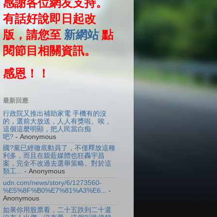
感謝各位網友支持。
有話好說即日起改
版，請您至
新網站
點
閱節目相關資訊。
感恩！！
最新回應
行政院又推出補助家電 手機有的沒
的，選前大放送，人人有獎啦。唉，
這個這麼明顯，把人民當白痴
吧?
- Anonymous
國?黨已經徹底動員了，不僅釋放這種
利多，而且在親藍媒體也狂轟宇昌
案，完全不改過去選舉策略。對於這
類工...
- Anonymous
udn.com/news/story/6/1273560-
%E5%8F%B0%E7%81%A3%E6...
-
Anonymous
如果你用股票看，二十五跌到二十還