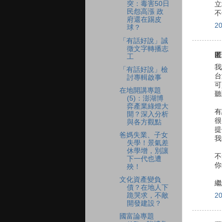
突：毒害50日
立
民怨高漲 政
不
府還在踢皮
2
球？
「有話好說」誠
徵文字轉播志
匿
工
我
「有話好說」檢
台
討專輯啟事
可
在地開講專題
聽
(5)：澎湖博
弈產業綠燈大
有
開？深入分析
很
與各方觀點
提
爸媽失業、子女
我
失學！景氣差
休學增，別讓
不
下一代也遭
你
殃！
文化資產變負
繼
債？在地人下
跪哭求，不敵
2
開發建設？
國富論專題