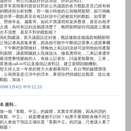
論節目，將公共議題好好說清楚、好好談明白。
是常常當我看到貴節目對於公共議題的各方觀點意見已經有精
的闡述與分析利弊，而一個小時後的公視晚間新聞，卻只簡略
提供單一觀點甚至在有話好說中已經被批判的觀點，如育嬰
、勞保年金、扁案等。如此不禁讓我有架床疊屋，甚至自相矛
之感，為何有話好說都講清楚了，晚間新聞卻在同議題上重複
次不清楚、甚至不對的觀點呢？
.因此我建議，當天議題設定好後，應該邀跑這個議題相關新聞
公視記者為當集來賓，因為他可能中午剛採訪當事人或當事機
，下午剛把新聞做好，傍晚他上有話好說就可說明他如何產製
則新聞，讓新聞藏鏡人現身說法，徹底透明化，二來記者通常
最清楚事情脈絡的人，有線上記者在，討論更能聚焦。三來，
眾透過call-in可以直接與記者對話，建立新聞回饋機制。
想主持人近一年來的努力大家都看得到，在台灣的媒體環境
，公視簡直是汪洋中的浮木，希望你們持續貼近觀眾、提出進
觀點，加油！
009年1月4日 中午12:23
名 提到...
做一個『客觀、中立』的媒體，其實非常困難，因為所謂的
客觀、中立』，就是哪邊都不討好！結果不要期盼各種不同立
的人會放下預設立場欣賞『客觀中立』的評論，只會讓人看了
順眼！