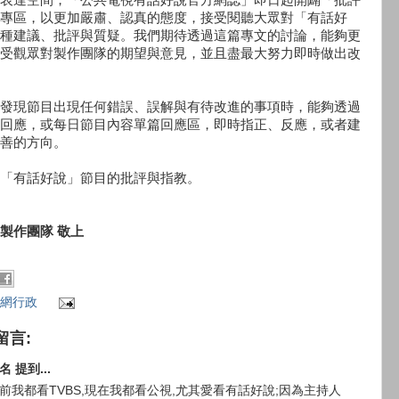
專區，以更加嚴肅、認真的態度，接受閱聽大眾對「有話好
種建議、批評與質疑。我們期待透過這篇專文的討論，能夠更
受觀眾對製作團隊的期望與意見，並且盡最大努力即時做出改
發現節目出現任何錯誤、誤解與有待改進的事項時，能夠透過
回應，或每日節目內容單篇回應區，即時指正、反應，或者建
善的方向。
「有話好說」節目的批評與指教。
製作團隊 敬上
網行政
留言:
名 提到...
前我都看TVBS,現在我都看公視,尤其愛看有話好說;因為主持人