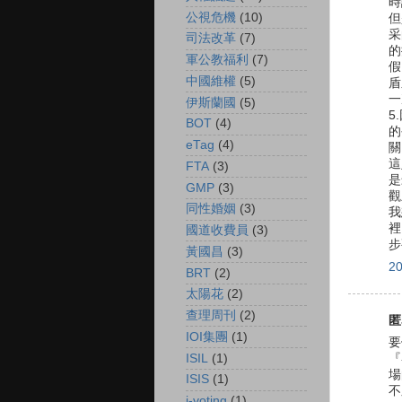
時
公視危機
(10)
但
采
司法改革
(7)
的
軍公教福利
(7)
假
中國維權
(5)
盾
一
伊斯蘭國
(5)
5
BOT
(4)
的
eTag
(4)
關
這
FTA
(3)
是
GMP
(3)
觀
同性婚姻
(3)
我
裡
國道收費員
(3)
步
黃國昌
(3)
2
BRT
(2)
太陽花
(2)
查理周刊
(2)
匿
IOI集團
(1)
要
ISIL
(1)
『
場
ISIS
(1)
不
i-voting
(1)