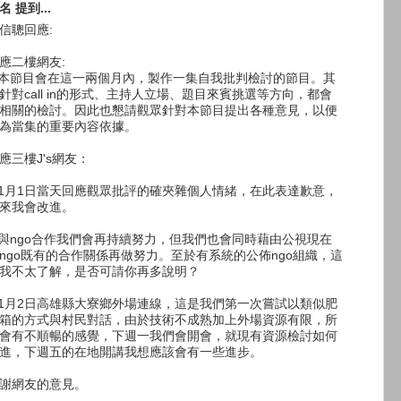
名 提到...
信聰回應:
應二樓網友:
.本節目會在這一兩個月內，製作一集自我批判檢討的節目。其
針對call in的形式、主持人立場、題目來賓挑選等方向，都會
相關的檢討。因此也懇請觀眾針對本節目提出各種意見，以便
為當集的重要內容依據。
應三樓J's網友：
.1月1日當天回應觀眾批評的確夾雜個人情緒，在此表達歉意，
來我會改進。
.與ngo合作我們會再持續努力，但我們也會同時藉由公視現在
ngo既有的合作關係再做努力。至於有系統的公佈ngo組織，這
我不太了解，是否可請你再多說明？
.1月2日高雄縣大寮鄉外場連線，這是我們第一次嘗試以類似肥
箱的方式與村民對話，由於技術不成熟加上外場資源有限，所
會有不順暢的感覺，下週一我們會開會，就現有資源檢討如何
進，下週五的在地開講我想應該會有一些進步。
謝網友的意見。