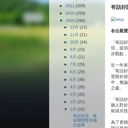
►
2011
(209)
有話好
►
2010
(259)
▼
2009
(290)
►
12月
(22)
各位親愛
►
11月
(21)
「有話好
►
10月
(24)
現，提供
►
9月
(23)
步觀點，
►
8月
(21)
►
7月
(25)
近一年來
「有話好
►
6月
(29)
受限於節
►
5月
(36)
中，無論
►
4月
(26)
之處。
►
3月
(20)
「有話好
►
2月
(21)
聽人對於
▼
1月
(22)
術或非技
「有話好說」春
節期間暫停播
為了更精
出啟事
段以外的