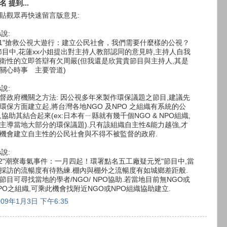
名 提到...
貼觀眾再快速留言版意見:
s說:
/1"搶救公視大遊行：建立公民社會，我們需要什麼樣的公視？
節目中,花蓮xx小姐提出對主持人教部認同的意見時,主持人自我
衛性的立即答辯有欠周嚴(但我還是欣賞貴節目與主持人,其是
關心時事 主要管道)
s說:
督政府機關之方法: 因公視多年來製作環保議題之節目,建議先
環保方面建立起,將台灣各地NGO 及NPO 之組織有系統的公
,協助其結合起來(ex:日本有ㄧ縣就有幾千個NGO & NPO組織,
主導當地大部分的環保議題).只有該組織自主性&能力越強,才
機會建立自主性的公民社會與不得不被監督的政府.
s說:
/2"潮寮毒氣事件：一月四起！環署點名五工廠疑元兇"節目中,當
採訪的流暢度有待熟練.棚內與棚外之流暢度有如城鄉差距般.
節目可尋找當地的學者/NGO/ NPO協助.若當地目前無NGO或
PO之組織,可乘此機會找附近NGO或NPO組織協助建立.
009年1月3日 下午6:35