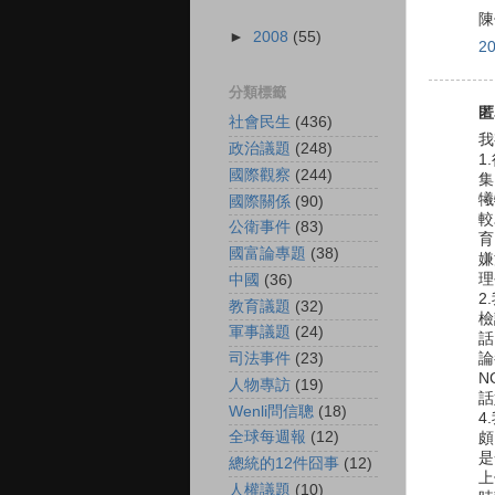
陳
►
2008
(55)
2
分類標籤
匿
社會民生
(436)
我
政治議題
(248)
1
國際觀察
(244)
集
犧
國際關係
(90)
較
公衛事件
(83)
育
國富論專題
(38)
嫌
理
中國
(36)
2
教育議題
(32)
檢
軍事議題
(24)
話
司法事件
(23)
論
N
人物專訪
(19)
話
Wenli問信聰
(18)
4
全球每週報
(12)
頗
是
總統的12件囧事
(12)
上
人權議題
(10)