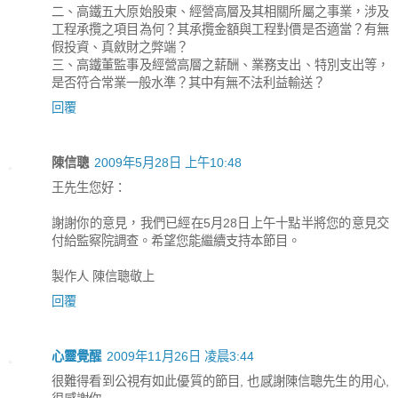
二、高鐵五大原始股東、經營高層及其相關所屬之事業，涉及
工程承攬之項目為何？其承攬金額與工程對價是否適當？有無
假投資、真斂財之弊端？
三、高鐵董監事及經營高層之薪酬、業務支出、特別支出等，
是否符合常業一般水準？其中有無不法利益輸送？
回覆
陳信聰
2009年5月28日 上午10:48
王先生您好：
謝謝你的意見，我們已經在5月28日上午十點半將您的意見交
付給監察院調查。希望您能繼續支持本節目。
製作人 陳信聰敬上
回覆
心靈覺醒
2009年11月26日 凌晨3:44
很難得看到公視有如此優質的節目, 也感謝陳信聰先生的用心,