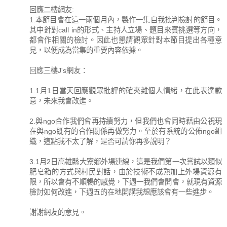
回應二樓網友:
1.本節目會在這一兩個月內，製作一集自我批判檢討的節目。
其中針對call in的形式、主持人立場、題目來賓挑選等方向，
都會作相關的檢討。因此也懇請觀眾針對本節目提出各種意
見，以便成為當集的重要內容依據。
回應三樓J's網友：
1.1月1日當天回應觀眾批評的確夾雜個人情緒，在此表達歉
意，未來我會改進。
2.與ngo合作我們會再持續努力，但我們也會同時藉由公視現
在與ngo既有的合作關係再做努力。至於有系統的公佈ngo組
織，這點我不太了解，是否可請你再多說明？
3.1月2日高雄縣大寮鄉外場連線，這是我們第一次嘗試以類似
肥皂箱的方式與村民對話，由於技術不成熟加上外場資源有
限，所以會有不順暢的感覺，下週一我們會開會，就現有資源
檢討如何改進，下週五的在地開講我想應該會有一些進步。
謝謝網友的意見。