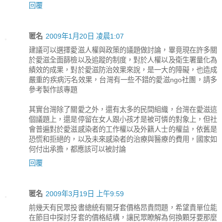
回覆
匿名
2009年1月20日 凌晨1:07
建議可以選擇愛滋人權與政策的議題做討論，畢竟現在許多關
於愛滋全面篩檢以及追蹤的制度，對於人權以及衛生署量化為
績效的成果，對於愛滋防治效果來說，是一大的障礙，也造成
嚴重的疾病污名效果，台灣有一些不錯的愛滋ngo社團，請多
參考製作該專題
其實台灣除了關愛之外，還有太多的民間組織，台灣在愛滋這
個議題上，還是停留在女人跟小孩才是被可憐的對象上，但社
會普遍對於愛滋感染者的工作權以及外籍人士的權益，依舊是
恐慌和拒絕的，以及未來感染者的治療與醫療的費用，國家如
何付出承擔，都應該可以被討論
回覆
匿名
2009年3月19日 上午9:59
前幾天有民眾投書總統有關牙套價格昂貴問題，希望貴單位能
在節目中探討牙套的價格結構，讓民眾瞭解為何換顆牙要那麼