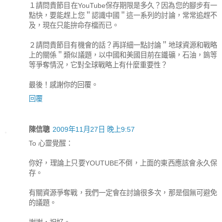
１請問貴節目在YouTube保存期限是多久？因為您的腳步有一
點快，要能趕上您＂認識中國＂這一系列的討論，常常追趕不
及，現在只能拚命存檔而已。
２請問貴節目有機會的話？再詳細一點討論＂地球資源和戰略
上的關係＂類似議題，以中國和美國目前在鐵礦，石油，鎢等
等爭奪情況，它對全球戰略上有什麼重要性？
最後！感謝你的回覆。
回覆
陳信聰
2009年11月27日 晚上9:57
To 心靈覺醒：
你好，理論上只要YOUTUBE不倒，上面的東西應該會永久保
存。
有關資源爭奪戰，我們一定會在討論很多次，那是個無可避免
的議題。