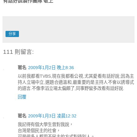
有話好說製作團隊 敬上
分享
111 則留言:
匿名
2009年1月2日 晚上8:36
以前我都看TVBS,現在我都看公視,尤其愛看有話好說;因為主
持人立場中立,選題合適溫和,最重要的是主持人不會以誘導式
的語言.不像李滔立場太偏頗了,同事野蠻多改看有話好說.
回覆
匿名
2009年1月3日 凌晨12:32
我記得有個大學生曾對我說，
台灣是個民主的社會，
可是很多人都用不民主的方式對待別人。