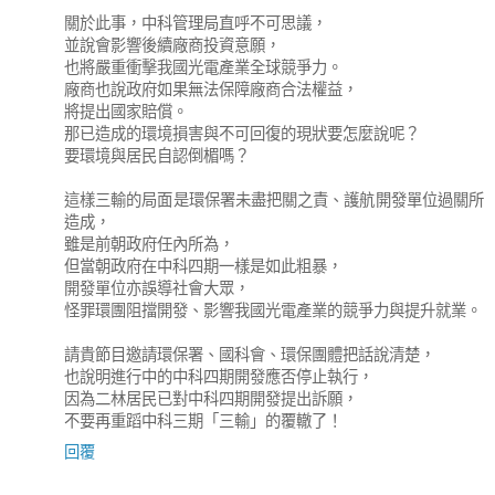
關於此事，中科管理局直呼不可思議，
並說會影響後續廠商投資意願，
也將嚴重衝擊我國光電產業全球競爭力。
廠商也說政府如果無法保障廠商合法權益，
將提出國家賠償。
那已造成的環境損害與不可回復的現狀要怎麼說呢？
要環境與居民自認倒楣嗎？
這樣三輸的局面是環保署未盡把關之責、護航開發單位過關所
造成，
雖是前朝政府任內所為，
但當朝政府在中科四期一樣是如此粗暴，
開發單位亦誤導社會大眾，
怪罪環團阻擋開發、影響我國光電產業的競爭力與提升就業。
請貴節目邀請環保署、國科會、環保團體把話說清楚，
也說明進行中的中科四期開發應否停止執行，
因為二林居民已對中科四期開發提出訴願，
不要再重蹈中科三期「三輸」的覆轍了！
回覆