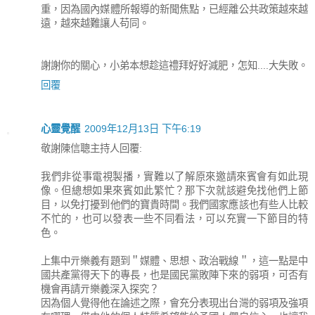
重，因為國內媒體所報導的新聞焦點，已經離公共政策越來越
遠，越來越難讓人苟同。
謝謝你的關心，小弟本想趁這禮拜好好減肥，怎知....大失敗。
回覆
心靈覺醒
2009年12月13日 下午6:19
敬謝陳信聰主持人回覆:
我們非從事電視製播，實難以了解原來邀請來賓會有如此現
像。但總想如果來賓如此繁忙？那下次就該避免找他們上節
目，以免打擾到他們的寶貴時間。我們國家應該也有些人比較
不忙的，也可以發表一些不同看法，可以充實一下節目的特
色。
上集中亓樂義有題到＂媒體、思想、政治戰線＂，這一點是中
國共產黨得天下的專長，也是國民黨敗陣下來的弱項，可否有
機會再請亓樂義深入探究？
因為個人覺得他在論述之際，會充分表現出台灣的弱項及強項