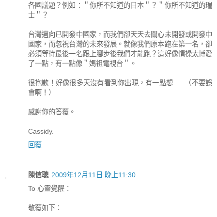
各國議題？例如：＂你所不知道的日本＂？＂你所不知道的瑞
士＂？
台灣邁向已開發中國家，而我們卻天天去關心未開發或開發中
國家，而忽視台灣的未來發展。就像我們原本跑在第一名，卻
必須等待最後一名跟上腳步後我們才能跑？這好像情操太博愛
了一點，有一點像＂媽祖電視台＂。
很抱歉！好像很多天沒有看到你出現，有一點想......（不要誤
會啊！）
感謝你的答覆。
Cassidy.
回覆
陳信聰
2009年12月11日 晚上11:30
To 心靈覺醒：
敬覆如下：