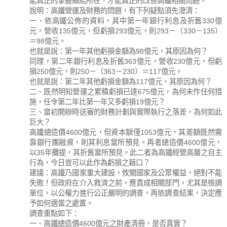
能真正的掌握癥結所在，才能真正的改善高鐵相關問題。
說明：高鐵營運及財務的問題，有下列疑點須先澄清：
一、依高鐵公佈的資料，其中第一年銀行利息及折舊330億
元，營收135億元，但虧損293億元，則293－（330－135）
＝98億元。
也就是說：第一年其他虧損金額為98億元，其原因為何？
同理，第二年銀行利息及折舊363億元，營收230億元，但虧
損250億元，則250－（363－230）＝117億元。
也就是說：第二年其他虧損金額為117億元，其原因為何？
二、既然明知營運之累積虧損已達675億元，為何未作任何措
施，任令第二年比第一年又多虧損19億元？
三、當初開辦時送審的財務計劃與實際執行之落差，為何如此
巨大？
高鐵總造價4600億元，但資本額僅1053億元，其差額既然需
靠銀行團融資，則其利息當所預見。再者總造價4600億元，
以35年攤提，其折舊當所預見。此二者為高鐵經營高層之自主
行為，今日豈可以此作為虧損之藉口？
建議：高鐵乃國家重大建設，攸關國家及公眾權益，絕對不能
失敗！但政府在介入救濟之前，應責成相關部門，尤其是檢調
單位，以公權力進行公正嚴明的調查，再依調查結果，決定應
予如何適當之處置。
調查重點如下：
一、高鐵總造價4600億元之財產清冊，是否真實？