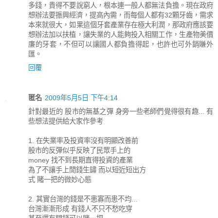
多錢，貴得不要說窮人，根本連一般人都無法負擔。現在政府
想辦法要振興經濟，提高內需，而每個人都有32顆牙齒，需求
本來就很大，如果這個牙套產業存在極大利潤，那政府應該要
想辦法加以扶植，讓失業的人能夠投入相關工作，生產物美價
廉的牙套，不但可以讓國人都負擔得起，也許也可外銷賺外
匯。
回覆
匿名
2009年5月5日 下午4:14
針對最近的 股市的無基之彈 身旁一些老師們覺得很有趣... 有
些想法提供給大家作參考
1. 在失業率及投資率沒有明顯改善前
股市的反彈似乎反映了民眾手上的
money 找不到長期直得投資的產業
為了不讓手上閒錢生鏽 而以短近短出方
式 賭一把的微妙心態
2. 其實台灣的錢是不患寡而患不均...
台灣漸漸形成 有錢人不只不愁吃穿