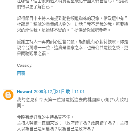
在哪理，借由他的個人特質希望能給予國人們自信心，也讓我
們得以更了解自己。
記得節目中主持人有提到動物頻道蜘蛛的現像，借政壇中有＂
杜鵑鳥＂稱號的重量級人物的一句話＂我不是我的我，所要追
求的那個我，是始終不變的。＂提供給你減肥參考。
感謝主持人一再的耐心回答問題，能如此有心對待觀眾，你是
現今台灣唯一一位，這真是國家之幸，也是公共電視之榮，更
是閱聽觀眾之福。
Cassidy.
回覆
Howard
2009年12月31日 晚上11:01
我的意見和今天第一位撥電話進去的桃園陳小姐(?)大致相
同。
今晚有話好說的主持品質不佳，
主持人幹嘛一直問來賓：「政府錯了嗎？政府錯了嗎？」主持
人以為自己是阿扁嗎？以為自己是政府嗎？