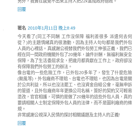
另外，我實在感覺不出來主持人把22k當成政府德政。
回覆
匿名
2010年1月11日 晚上8:49
今天看了(同工不同酬 工作沒保障 福利差很多 派遣何去何
從？)的主題情緒真的很激動，因為主持人句句都是我們外包
人員的心裡話。真感謝公視替我們外包勞工伸張正義，我們已
經在同一間政府機關外包了20幾年，論件計酬，無福利無安全
保障，為了生活委屈求全，把歲月都貢獻在工作上，政府卻沒
有保障我們外包勞工的辦法。
像台電的一些危險工作，已外包20多年了，發生了什麼危險
(颱風等)，外包廠商不理賠、台電也不理賠，也因為台電是關
於公共利益，所以也沒法罷工、也沒資金自組公會，毫無申訴
的管道，且外包廠商年年更換公司名稱，簽好的契約又可輕易
塗改，官官相護，可憐的是做了20幾年的這些外包人員，真的
要請相關人士制定保障外包人員的法律，而不是圖利廠商的條
規。
非常感謝公視深入民情的探討相關議題及主持人的正義!
回覆