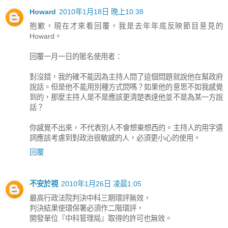
Howard
2010年1月18日 晚上10:38
抱歉，現在才來看回覆，我是去年年底反映節目意見的
Howard。
回覆一月一日的匿名使用者：
對沒錯，我的確不能因為主持人問了這個問題就說他在幫政府
說話。但是他不能用別種方式問嗎？如果他的意思不如我感覺
到的，那麼主持人是不是應該更清楚表達他並不是為某一方說
話？
你感覺不出來，不代表別人不會想東想西的。主持人的用字遣
詞應該考慮到對政治很敏感的人，必須更小心的使用。
回覆
不安於視
2010年1月26日 凌晨1:05
最高行政法院判決中科三期環評無效，
判決結果使環保署必須作二階環評，
開發單位『中科管理局』取得的許可也無效。