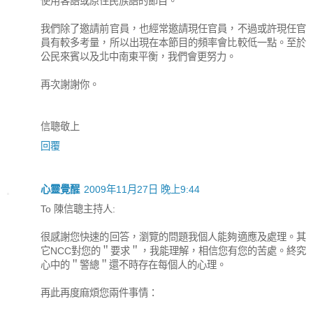
使用客語或原住民族語的節目。
我們除了邀請前官員，也經常邀請現任官員，不過或許現任官
員有較多考量，所以出現在本節目的頻率會比較低一點。至於
公民來賓以及北中南東平衡，我們會更努力。
再次謝謝你。
信聰敬上
回覆
心靈覺醒
2009年11月27日 晚上9:44
To 陳信聰主持人:
很感謝您快速的回答，瀏覽的問題我個人能夠適應及處理。其
它NCC對您的＂要求＂，我能理解，相信您有您的苦處。終究
心中的＂警總＂還不時存在每個人的心理。
再此再度麻煩您兩件事情：