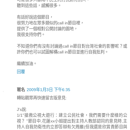
聽到這些話，感觸很多。
有話好說這個節目，
很努力地在眾多類似的call in節目裡，
提供了一個相對公開討論的園地，
我很支持你們。
不知道你們有沒有討論過call in節目對台灣社會的影響呢？或
許你們也可以試圖解構call in節目並進行自我批判。
繼續加油。
回覆
匿名
2009年1月3日 下午6:35
轉貼觀眾再快速留言版意見:
J's說:
1/1"搶救公視大遊行：建立公民社會，我們需要什麼樣的公
視？ "節目中,花蓮xx小姐提出對主持人教部認同的意見時,主
持人自我防衛性的立即答辯有欠周嚴(但我還是欣賞貴節目與