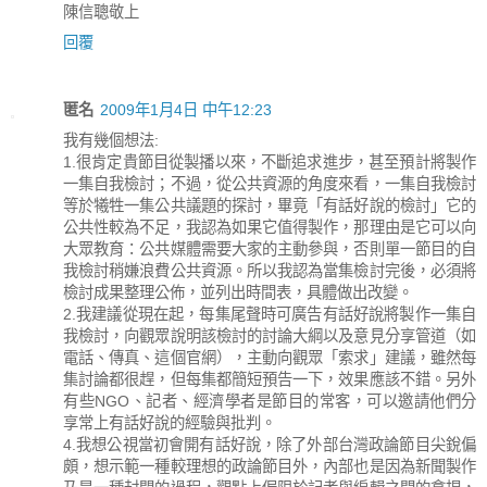
陳信聰敬上
回覆
匿名
2009年1月4日 中午12:23
我有幾個想法:
1.很肯定貴節目從製播以來，不斷追求進步，甚至預計將製作
一集自我檢討；不過，從公共資源的角度來看，一集自我檢討
等於犧牲一集公共議題的探討，畢竟「有話好說的檢討」它的
公共性較為不足，我認為如果它值得製作，那理由是它可以向
大眾教育：公共媒體需要大家的主動參與，否則單一節目的自
我檢討稍嫌浪費公共資源。所以我認為當集檢討完後，必須將
檢討成果整理公佈，並列出時間表，具體做出改變。
2.我建議從現在起，每集尾聲時可廣告有話好說將製作一集自
我檢討，向觀眾說明該檢討的討論大綱以及意見分享管道（如
電話、傳真、這個官網），主動向觀眾「索求」建議，雖然每
集討論都很趕，但每集都簡短預告一下，效果應該不錯。另外
有些NGO、記者、經濟學者是節目的常客，可以邀請他們分
享常上有話好說的經驗與批判。
4.我想公視當初會開有話好說，除了外部台灣政論節目尖銳偏
頗，想示範一種較理想的政論節目外，內部也是因為新聞製作