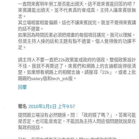
一直問來賓明年勞工是否能出頭天，這不是來賓能回答的吧？
來賓講能出頭天，並不代表真的會成真，主持人讓來賓很無
言。
其立場相當相當偏頗，話也不讓來賓說完，我並不覺得來賓講
的話不適當。
如果因為時間因素必須把規畫的每個項目講完，我可以理解，
但是主持人接的話和主題有點不適當，個人覺得做的功課不
足。
請主持人不要一直把22k政策當成政府的德政，整個政策設計
不佳，我就不再贅述了，來賓們和網路上的言論都說得很清
楚，如果想看網路上的相關言論，請搜尋「22k」，或者上批
踢踢的salary版和tech_job版。
回覆
匿名
2010年1月1日 上午9:57
提問跟立場沒有必然關係。問：「政府錯了嗎？」，答案可能
是否定，也可能是肯定，不能因為主持人問這個問題就說是在
幫政府說話。