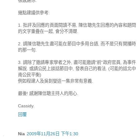
很感謝你.
幾點建議供參考:
1. 批評及回應的頁面閱讀不易, 陳信聰先生回應的內容和題問
的文字重疊在一起, 會分不清礎.
2. 請陳信聰先生盡可能在節目中多用台語, 而不是只有開播時
的那一句.
3. 請除了邀請專家學者之外, 盡可能邀請"前"政府官員, 為事件
解說. 或請公民上談話節目中, 發表自己的看法. (可能的話北中
南公民平衡)
例如程建人及吳釗燮這一集非常有意義.
最後! 感謝陳信聰主持人的用心.
Cassidy.
回覆
Nia
2009年11月26日 下午1:30