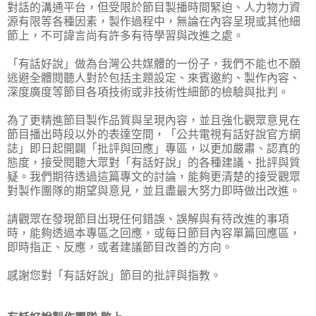
對話的溝通平台，但受限於節目製播時間緊迫、人力物力資
源有限等各種因素，製作過程中，無論在內容呈現或其他細
節上，不可諱言尚有許多有待學習與改進之處。
「有話好說」做為台灣公共媒體的一份子，我們不能也不願
逃避全體閱聽人對於包括主題設定、來賓邀約、製作內容、
深度廣度等節目各項技術或非技術性細節的檢驗與批判。
為了更精進節目製作品質與呈現內容，並且強化觀眾意見在
節目播出時段以外的表達空間，「公共電視有話好說官方網
誌」即日起開闢「批評與回應」專區，以更加嚴肅、認真的
態度，接受閱聽大眾對「有話好說」的各種建議、批評與質
疑。我們期待透過這篇專文的討論，能夠更清楚的接受觀眾
對製作團隊的期望與意見，並且盡最大努力即時做出改進。
請觀眾在發現節目出現任何錯誤、誤解與有待改進的事項
時，能夠透過本專區之回應，或每日節目內容單篇回應區，
即時指正、反應，或者建議節目改善的方向。
感謝您對「有話好說」節目的批評與指教。