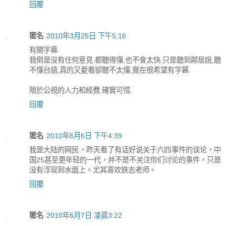
回覆
匿名
2010年3月25日 下午5:16
有關字幕.
我倒是沒有任何意見.都聽得懂,也不會太快.只是聽到鄰居說,聽
不懂台語,真的又愛看卻聽不太懂,實在很希望有字幕.
限於公視的人力和經費,確實可惜.
回覆
匿名
2010年6月6日 下午4:39
我是大陆的网民，昨天看了有话好说关于六四事件的谈论，中
国25甚至更年轻的一代，并不是不关注你们讨论的事件，只是
没有浮现到水面上。尤其喜欢铁志老师。
回覆
匿名
2010年6月7日 凌晨3:22