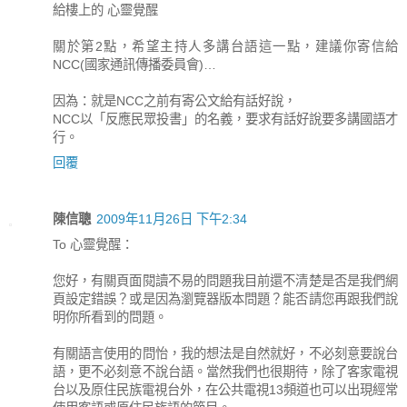
給樓上的 心靈覺醒
關於第2點，希望主持人多講台語這一點，建議你寄信給
NCC(國家通訊傳播委員會)…
因為：就是NCC之前有寄公文給有話好說，
NCC以「反應民眾投書」的名義，要求有話好說要多講國語才
行。
回覆
陳信聰
2009年11月26日 下午2:34
To 心靈覺醒：
您好，有關頁面閱讀不易的問題我目前還不清楚是否是我們網
頁設定錯誤？或是因為瀏覽器版本問題？能否請您再跟我們說
明你所看到的問題。
有關語言使用的問怡，我的想法是自然就好，不必刻意要說台
語，更不必刻意不說台語。當然我們也很期待，除了客家電視
台以及原住民族電視台外，在公共電視13頻道也可以出現經常