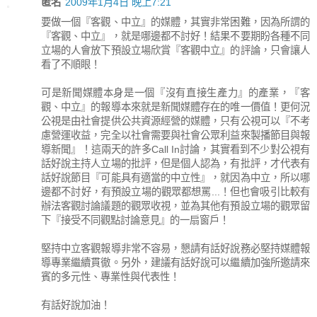
匿名
2009年1月4日 晚上7:21
要做一個『客觀、中立』的媒體，其實非常困難，因為所謂的
『客觀、中立』，就是哪邊都不討好！結果不要期盼各種不同
立場的人會放下預設立場欣賞『客觀中立』的評論，只會讓人
看了不順眼！
可是新聞媒體本身是一個『沒有直接生產力』的產業，『客
觀、中立』的報導本來就是新聞媒體存在的唯一價值！更何況
公視是由社會提供公共資源經營的媒體，只有公視可以『不考
慮營運收益，完全以社會需要與社會公眾利益來製播節目與報
導新聞』！這兩天的許多Call In討論，其實看到不少對公視有
話好說主持人立場的批評，但是個人認為，有批評，才代表有
話好說節目『可能具有適當的中立性』，就因為中立，所以哪
邊都不討好，有預設立場的觀眾都想罵...！但也會吸引比較有
辦法客觀討論議題的觀眾收視，並為其他有預設立場的觀眾留
下『接受不同觀點討論意見』的一扇窗戶！
堅持中立客觀報導非常不容易，懇請有話好說務必堅持媒體報
導專業繼續貫徹。另外，建議有話好說可以繼續加強所邀請來
賓的多元性、專業性與代表性！
有話好說加油！