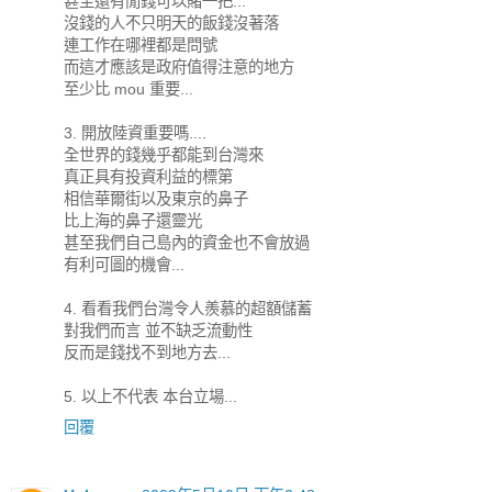
甚至還有閒錢可以賭一把...
沒錢的人不只明天的飯錢沒著落
連工作在哪裡都是問號
而這才應該是政府值得注意的地方
至少比 mou 重要...
3. 開放陸資重要嗎....
全世界的錢幾乎都能到台灣來
真正具有投資利益的標第
相信華爾街以及東京的鼻子
比上海的鼻子還靈光
甚至我們自己島內的資金也不會放過
有利可圖的機會...
4. 看看我們台灣令人羨慕的超額儲蓄
對我們而言 並不缺乏流動性
反而是錢找不到地方去...
5. 以上不代表 本台立場...
回覆