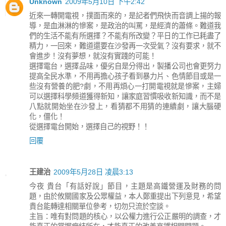
Unknown
2009年5月10日 下午2:42
近來一轉開電視，撲面而來的，是記者們飛快而音調上揚的報
導，是血淋淋的慘案，是政治的叫罵，是經濟的蕭條。難道我
們的生活不能有所選擇？不能有所改變？平日的工作已耗盡了
精力，一回來，難道還要在沙發再一次受氣？沒有要求，就不
會進步！沒有夢想，就沒有實踐的可能！
選擇電台，選擇品味，優劣自是分得出，製播公司也會更努力
提高全民水準，不用再擔心孩子看到暴力片、色情節目或是一
些沒有營養的肥?劇，不用再煩心一打開電視就是慘案，主婦
可以選擇科學頻道獲得新知，讓家庭習慣吸收新知識，而不是
八點就開始坐在沙發上，看猜都不用猜的連續劇，讓大腦硬
化，僵化！
從選擇電台開始，選擇自己的視野！！
回覆
王建治
2009年5月28日 凌晨3:13
今夜 貴台「有話好說」節目，主題是高鐵營運及財務的問
題，由於攸關國家及公眾權益，本人鄭重提出下列意見，希望
貴台能轉達相關單位參考，切勿只流於空談。
主旨：唯有對問題的核心，以公權力進行公正嚴明的調查，才