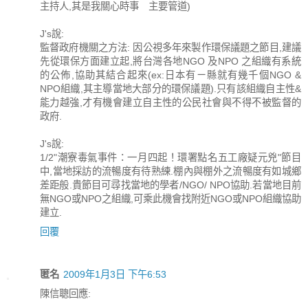
主持人,其是我關心時事 主要管道)
J's說:
監督政府機關之方法: 因公視多年來製作環保議題之節目,建議
先從環保方面建立起,將台灣各地NGO 及NPO 之組織有系統
的公佈,協助其結合起來(ex:日本有ㄧ縣就有幾千個NGO &
NPO組織,其主導當地大部分的環保議題).只有該組織自主性&
能力越強,才有機會建立自主性的公民社會與不得不被監督的
政府.
J's說:
1/2"潮寮毒氣事件：一月四起！環署點名五工廠疑元兇"節目
中,當地採訪的流暢度有待熟練.棚內與棚外之流暢度有如城鄉
差距般.貴節目可尋找當地的學者/NGO/ NPO協助.若當地目前
無NGO或NPO之組織,可乘此機會找附近NGO或NPO組織協助
建立.
回覆
匿名
2009年1月3日 下午6:53
陳信聰回應: