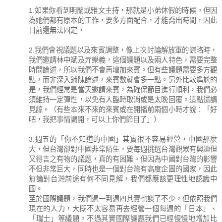
1.如果你看到明蘭或雅文主持，那就是小弟休假的時候。但因
為她們都有原本的工作，要多方面配合，才能喬出時間，因此
目前還無法固定。
2.我們會視議題以及來賓調整，像上次討論解放軍的謀略時，
我們邀請林中斌及亓樂義，這個議題以及兩人特色，需要完整
時間論述，所以我們不會再增加來賓。但有些議題需要多方觀
點，而非深入鋪陳論述，來賓數就會多一點。另外比較尷尬的
是，我們經常是當天邀請來賓，為確保節目進行順利，我們必
須維持一定彈性，以免有人臨時取消或是太晚回覆。這點還請
見諒。（有些本來不來的來賓或在開播前兩個小時才說：「好
吧，我把事情調開，可以上你們節目了」）
3.週五的「你不知道的中國」其實很不容易經營，中國那麼
大，但台灣卻對中國非常陌生，要每週挑選台灣觀眾有興趣但
又得言之有物的議題，真的有困難。但因為中國對台灣的影響
不但非常巨大，同時也是一個對台灣有高度企圖的國家，因此
無論對台灣前途有何不同見解，我們都應該更理性地認識中
國。
至於國際議題，我們週一到週四其實也談了不少，但依照我們
現在的人力，大概不太容易再去經營一個每週的「日本」、
「瑞士」等議題。不過其實國際議題我們已經慢慢地增加比