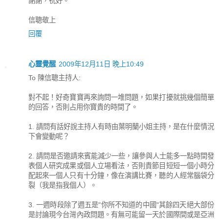
謝謝，祝好。
信聰敬上
回覆
心靈覺醒
2009年12月11日 晚上10:49
To 陳信聰主持人:
對不起！好奇寶寶再來詢問一堆問題，如果打擾就挑幾個簡單
的回答，否則占用你寶貴的時間了。
1. 請問有話好說主持人有時由葉明蘭小姐主持，是在什麼情況
下會變動呢？
2. 請問是否邀請來賓能減少一些，讓參與人士能多一點時間發
表個人研究成果或個人立場看法，否則貴節目短短一個小時分
配起來一個人只有十分鐘，像在演講比賽，聽的人經常腦袋分
裂（我是指我個人）。
3. 一週時段除了週五是"你所不知道的中國"其餘四天絕大部份
是討論現今台灣內政問題。有無可能留一天於國際間或是亞洲