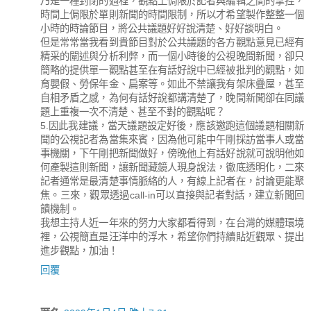
乃是一種封閉的過程，觀點上侷限於記者與編輯之間的拿捏，
時間上侷限於單則新聞的時間限制，所以才希望製作整整一個
小時的時論節目，將公共議題好好說清楚、好好談明白。
但是常常當我看到貴節目對於公共議題的各方觀點意見已經有
精采的闡述與分析利弊，而一個小時後的公視晚間新聞，卻只
簡略的提供單一觀點甚至在有話好說中已經被批判的觀點，如
育嬰假、勞保年金、扁案等。如此不禁讓我有架床疊屋，甚至
自相矛盾之感，為何有話好說都講清楚了，晚間新聞卻在同議
題上重複一次不清楚、甚至不對的觀點呢？
5.因此我建議，當天議題設定好後，應該邀跑這個議題相關新
聞的公視記者為當集來賓，因為他可能中午剛採訪當事人或當
事機關，下午剛把新聞做好，傍晚他上有話好說就可說明他如
何產製這則新聞，讓新聞藏鏡人現身說法，徹底透明化，二來
記者通常是最清楚事情脈絡的人，有線上記者在，討論更能聚
焦。三來，觀眾透過call-in可以直接與記者對話，建立新聞回
饋機制。
我想主持人近一年來的努力大家都看得到，在台灣的媒體環境
裡，公視簡直是汪洋中的浮木，希望你們持續貼近觀眾、提出
進步觀點，加油！
回覆