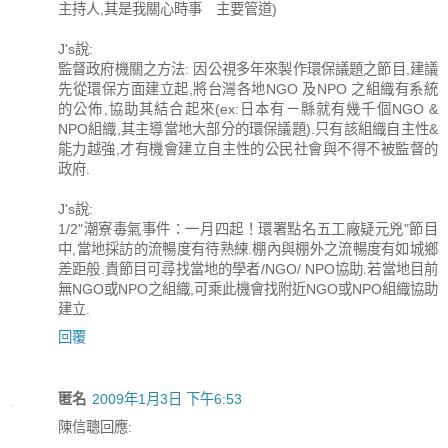
主持人,其是我關心時事 主要管道)
J's說:
監督政府機關之方法: 因公視多年來製作環保議題之節目,建議
先從環保方面建立起,將台灣各地NGO 及NPO 之組織有系統
的公佈,協助其結合起來(ex:日本有ㄧ縣就有幾千個NGO &
NPO組織,其主導當地大部分的環保議題).只有該組織自主性&
能力越強,才有機會建立自主性的公民社會與不得不被監督的
政府.
J's說:
1/2"潮寮毒氣事件：一月四起！環署點名五工廠疑元兇"節目
中,當地採訪的流暢度有待熟練.棚內與棚外之流暢度有如城鄉
差距般.貴節目可尋找當地的學者/NGO/ NPO協助.若當地目前
無NGO或NPO之組織,可乘此機會找附近NGO或NPO組織協助
建立.
回覆
匿名
2009年1月3日 下午6:53
陳信聰回應: