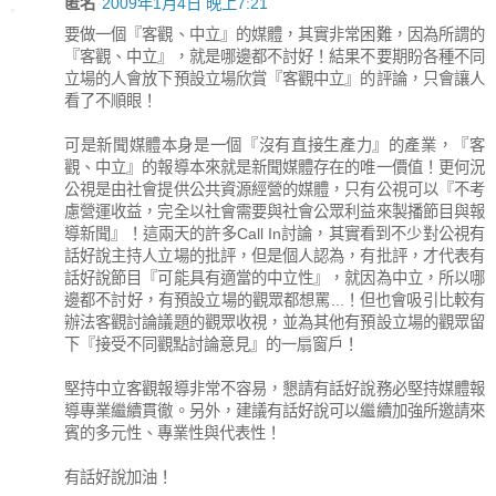
匿名
2009年1月4日 晚上7:21
要做一個『客觀、中立』的媒體，其實非常困難，因為所謂的
『客觀、中立』，就是哪邊都不討好！結果不要期盼各種不同
立場的人會放下預設立場欣賞『客觀中立』的評論，只會讓人
看了不順眼！
可是新聞媒體本身是一個『沒有直接生產力』的產業，『客
觀、中立』的報導本來就是新聞媒體存在的唯一價值！更何況
公視是由社會提供公共資源經營的媒體，只有公視可以『不考
慮營運收益，完全以社會需要與社會公眾利益來製播節目與報
導新聞』！這兩天的許多Call In討論，其實看到不少對公視有
話好說主持人立場的批評，但是個人認為，有批評，才代表有
話好說節目『可能具有適當的中立性』，就因為中立，所以哪
邊都不討好，有預設立場的觀眾都想罵...！但也會吸引比較有
辦法客觀討論議題的觀眾收視，並為其他有預設立場的觀眾留
下『接受不同觀點討論意見』的一扇窗戶！
堅持中立客觀報導非常不容易，懇請有話好說務必堅持媒體報
導專業繼續貫徹。另外，建議有話好說可以繼續加強所邀請來
賓的多元性、專業性與代表性！
有話好說加油！