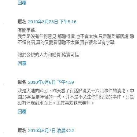
回覆
匿名
2010年3月25日 下午5:16
有關字幕.
我倒是沒有任何意見.都聽得懂,也不會太快.只是聽到鄰居說,聽
不懂台語,真的又愛看卻聽不太懂,實在很希望有字幕.
限於公視的人力和經費,確實可惜.
回覆
匿名
2010年6月6日 下午4:39
我是大陆的网民，昨天看了有话好说关于六四事件的谈论，中
国25甚至更年轻的一代，并不是不关注你们讨论的事件，只是
没有浮现到水面上。尤其喜欢铁志老师。
回覆
匿名
2010年6月7日 凌晨3:22