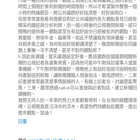
乃是一種封閉的過程，觀點上侷限於記者與編輯之間的拿捏，
時間上侷限於單則新聞的時間限制，所以才希望製作整整一個
小時的時論節目，將公共議題好好說清楚、好好談明白。
但是常常當我看到貴節目對於公共議題的各方觀點意見已經有
精采的闡述與分析利弊，而一個小時後的公視晚間新聞，卻只
簡略的提供單一觀點甚至在有話好說中已經被批判的觀點，如
育嬰假、勞保年金、扁案等。如此不禁讓我有架床疊屋，甚至
自相矛盾之感，為何有話好說都講清楚了，晚間新聞卻在同議
題上重複一次不清楚、甚至不對的觀點呢？
5.因此我建議，當天議題設定好後，應該邀跑這個議題相關新
聞的公視記者為當集來賓，因為他可能中午剛採訪當事人或當
事機關，下午剛把新聞做好，傍晚他上有話好說就可說明他如
何產製這則新聞，讓新聞藏鏡人現身說法，徹底透明化，二來
記者通常是最清楚事情脈絡的人，有線上記者在，討論更能聚
焦。三來，觀眾透過call-in可以直接與記者對話，建立新聞回
饋機制。
我想主持人近一年來的努力大家都看得到，在台灣的媒體環境
裡，公視簡直是汪洋中的浮木，希望你們持續貼近觀眾、提出
進步觀點，加油！
回覆