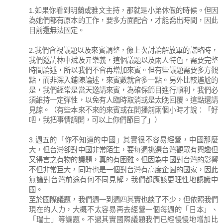
1.如果你看到明蘭或雅文主持，那就是小弟休假的時候。但因
為她們都有原本的工作，要多方面配合，才能喬出時間，因此
目前還無法固定。
2.我們會視議題以及來賓調整，像上次討論解放軍的謀略時，
我們邀請林中斌及亓樂義，這個議題以及兩人特色，需要完整
時間論述，所以我們不會再增加來賓。但有些議題需要多方觀
點，而非深入鋪陳論述，來賓數就會多一點。另外比較尷尬的
是，我們經常是當天邀請來賓，為確保節目進行順利，我們必
須維持一定彈性，以免有人臨時取消或是太晚回覆。這點還請
見諒。（有些本來不來的來賓或在開播前兩個小時才說：「好
吧，我把事情調開，可以上你們節目了」）
3.週五的「你不知道的中國」其實很不容易經營，中國那麼
大，但台灣卻對中國非常陌生，要每週挑選台灣觀眾有興趣但
又得言之有物的議題，真的有困難。但因為中國對台灣的影響
不但非常巨大，同時也是一個對台灣有高度企圖的國家，因此
無論對台灣前途有何不同見解，我們都應該更理性地認識中
國。
至於國際議題，我們週一到週四其實也談了不少，但依照我們
現在的人力，大概不太容易再去經營一個每週的「日本」、
「瑞士」等議題。不過其實國際議題我們已經慢慢地增加比