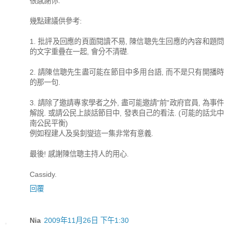
很感謝你.
幾點建議供參考:
1. 批評及回應的頁面閱讀不易, 陳信聰先生回應的內容和題問
的文字重疊在一起, 會分不清礎.
2. 請陳信聰先生盡可能在節目中多用台語, 而不是只有開播時
的那一句.
3. 請除了邀請專家學者之外, 盡可能邀請"前"政府官員, 為事件
解說. 或請公民上談話節目中, 發表自己的看法. (可能的話北中
南公民平衡)
例如程建人及吳釗燮這一集非常有意義.
最後! 感謝陳信聰主持人的用心.
Cassidy.
回覆
Nia
2009年11月26日 下午1:30