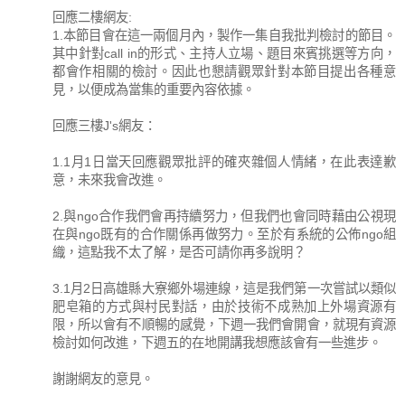
回應二樓網友:
1.本節目會在這一兩個月內，製作一集自我批判檢討的節目。
其中針對call in的形式、主持人立場、題目來賓挑選等方向，
都會作相關的檢討。因此也懇請觀眾針對本節目提出各種意
見，以便成為當集的重要內容依據。
回應三樓J's網友：
1.1月1日當天回應觀眾批評的確夾雜個人情緒，在此表達歉
意，未來我會改進。
2.與ngo合作我們會再持續努力，但我們也會同時藉由公視現
在與ngo既有的合作關係再做努力。至於有系統的公佈ngo組
織，這點我不太了解，是否可請你再多說明？
3.1月2日高雄縣大寮鄉外場連線，這是我們第一次嘗試以類似
肥皂箱的方式與村民對話，由於技術不成熟加上外場資源有
限，所以會有不順暢的感覺，下週一我們會開會，就現有資源
檢討如何改進，下週五的在地開講我想應該會有一些進步。
謝謝網友的意見。