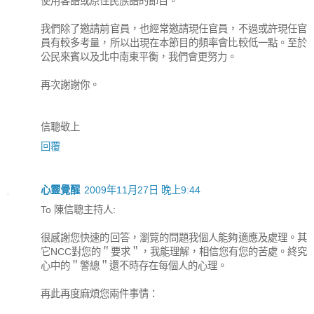
使用客語或原住民族語的節目。
我們除了邀請前官員，也經常邀請現任官員，不過或許現任官
員有較多考量，所以出現在本節目的頻率會比較低一點。至於
公民來賓以及北中南東平衡，我們會更努力。
再次謝謝你。
信聰敬上
回覆
心靈覺醒
2009年11月27日 晚上9:44
To 陳信聰主持人:
很感謝您快速的回答，瀏覽的問題我個人能夠適應及處理。其
它NCC對您的＂要求＂，我能理解，相信您有您的苦處。終究
心中的＂警總＂還不時存在每個人的心理。
再此再度麻煩您兩件事情：