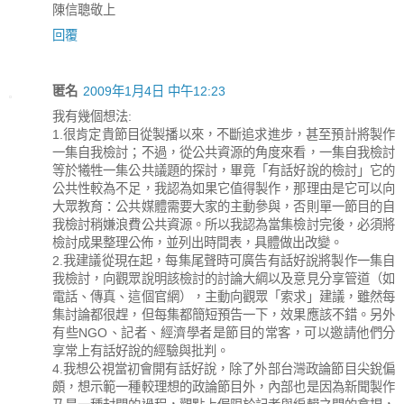
陳信聰敬上
回覆
匿名
2009年1月4日 中午12:23
我有幾個想法:
1.很肯定貴節目從製播以來，不斷追求進步，甚至預計將製作
一集自我檢討；不過，從公共資源的角度來看，一集自我檢討
等於犧牲一集公共議題的探討，畢竟「有話好說的檢討」它的
公共性較為不足，我認為如果它值得製作，那理由是它可以向
大眾教育：公共媒體需要大家的主動參與，否則單一節目的自
我檢討稍嫌浪費公共資源。所以我認為當集檢討完後，必須將
檢討成果整理公佈，並列出時間表，具體做出改變。
2.我建議從現在起，每集尾聲時可廣告有話好說將製作一集自
我檢討，向觀眾說明該檢討的討論大綱以及意見分享管道（如
電話、傳真、這個官網），主動向觀眾「索求」建議，雖然每
集討論都很趕，但每集都簡短預告一下，效果應該不錯。另外
有些NGO、記者、經濟學者是節目的常客，可以邀請他們分
享常上有話好說的經驗與批判。
4.我想公視當初會開有話好說，除了外部台灣政論節目尖銳偏
頗，想示範一種較理想的政論節目外，內部也是因為新聞製作