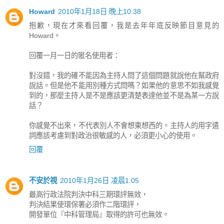
Howard
2010年1月18日 晚上10:38
抱歉，現在才來看回覆，我是去年年底反映節目意見的
Howard。
回覆一月一日的匿名使用者：
對沒錯，我的確不能因為主持人問了這個問題就說他在幫政府
說話。但是他不能用別種方式問嗎？如果他的意思不如我感覺
到的，那麼主持人是不是應該更清楚表達他並不是為某一方說
話？
你感覺不出來，不代表別人不會想東想西的。主持人的用字遣
詞應該考慮到對政治很敏感的人，必須更小心的使用。
回覆
不安於視
2010年1月26日 凌晨1:05
最高行政法院判決中科三期環評無效，
判決結果使環保署必須作二階環評，
開發單位『中科管理局』取得的許可也無效。