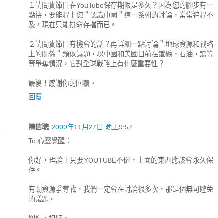
１請問貴節目在YouTube保存期限是多久？因為您的腳步有一
點快，要能趕上您＂認識中國＂這一系列的討論，常常追趕不
及，現在只能拚命存檔而已。
２請問貴節目有機會的話？再詳細一點討論＂地球資源和戰略
上的關係＂類似議題，以中國和美國目前在鐵礦，石油，鎢等
等爭奪情況，它對全球戰略上有什麼重要性？
最後！感謝你的回覆。
回覆
陳信聰
2009年11月27日 晚上9:57
To 心靈覺醒：
你好，理論上只要YOUTUBE不倒，上面的東西應該會永久保
存。
有關資源爭奪戰，我們一定會在討論很多次，那是個無可避免
的議題。