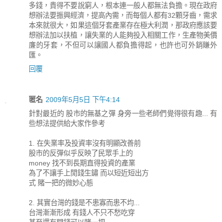
多錢，貴得不要說窮人，根本連一般人都無法負擔。現在政府
想辦法要振興經濟，提高內需，而每個人都有32顆牙齒，需求
本來就很大，如果這個牙套產業存在極大利潤，那政府應該要
想辦法加以扶植，讓失業的人能夠投入相關工作，生產物美價
廉的牙套，不但可以讓國人都負擔得起，也許也可外銷賺外
匯。
回覆
匿名
2009年5月5日 下午4:14
針對最近的 股市的無基之彈 身旁一些老師們覺得很有趣... 有
些想法提供給大家作參考
1. 在失業率及投資率沒有明顯改善前
股市的反彈似乎反映了民眾手上的
money 找不到長期直得投資的產業
為了不讓手上閒錢生鏽 而以短近短出方
式 賭一把的微妙心態
2. 其實台灣的錢是不患寡而患不均...
台灣漸漸形成 有錢人不只不愁吃穿