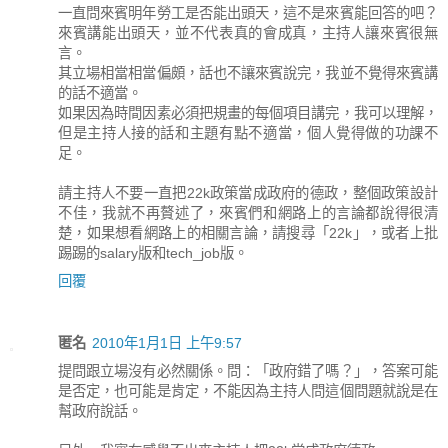
一直問來賓明年勞工是否能出頭天，這不是來賓能回答的吧？
來賓講能出頭天，並不代表真的會成真，主持人讓來賓很無
言。
其立場相當相當偏頗，話也不讓來賓說完，我並不覺得來賓講
的話不適當。
如果因為時間因素必須把規畫的每個項目講完，我可以理解，
但是主持人接的話和主題有點不適當，個人覺得做的功課不
足。
請主持人不要一直把22k政策當成政府的德政，整個政策設計
不佳，我就不再贅述了，來賓們和網路上的言論都說得很清
楚，如果想看網路上的相關言論，請搜尋「22k」，或者上批
踢踢的salary版和tech_job版。
回覆
匿名
2010年1月1日 上午9:57
提問跟立場沒有必然關係。問：「政府錯了嗎？」，答案可能
是否定，也可能是肯定，不能因為主持人問這個問題就說是在
幫政府說話。