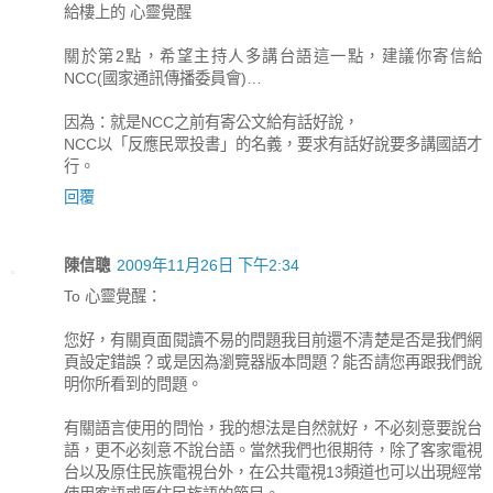
給樓上的 心靈覺醒
關於第2點，希望主持人多講台語這一點，建議你寄信給
NCC(國家通訊傳播委員會)…
因為：就是NCC之前有寄公文給有話好說，
NCC以「反應民眾投書」的名義，要求有話好說要多講國語才
行。
回覆
陳信聰
2009年11月26日 下午2:34
To 心靈覺醒：
您好，有關頁面閱讀不易的問題我目前還不清楚是否是我們網
頁設定錯誤？或是因為瀏覽器版本問題？能否請您再跟我們說
明你所看到的問題。
有關語言使用的問怡，我的想法是自然就好，不必刻意要說台
語，更不必刻意不說台語。當然我們也很期待，除了客家電視
台以及原住民族電視台外，在公共電視13頻道也可以出現經常