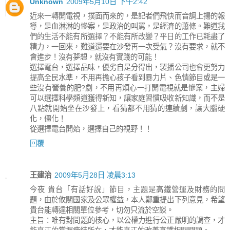
Unknown
2009年5月10日 下午2:42
近來一轉開電視，撲面而來的，是記者們飛快而音調上揚的報
導，是血淋淋的慘案，是政治的叫罵，是經濟的蕭條。難道我
們的生活不能有所選擇？不能有所改變？平日的工作已耗盡了
精力，一回來，難道還要在沙發再一次受氣？沒有要求，就不
會進步！沒有夢想，就沒有實踐的可能！
選擇電台，選擇品味，優劣自是分得出，製播公司也會更努力
提高全民水準，不用再擔心孩子看到暴力片、色情節目或是一
些沒有營養的肥?劇，不用再煩心一打開電視就是慘案，主婦
可以選擇科學頻道獲得新知，讓家庭習慣吸收新知識，而不是
八點就開始坐在沙發上，看猜都不用猜的連續劇，讓大腦硬
化，僵化！
從選擇電台開始，選擇自己的視野！！
回覆
王建治
2009年5月28日 凌晨3:13
今夜 貴台「有話好說」節目，主題是高鐵營運及財務的問
題，由於攸關國家及公眾權益，本人鄭重提出下列意見，希望
貴台能轉達相關單位參考，切勿只流於空談。
主旨：唯有對問題的核心，以公權力進行公正嚴明的調查，才