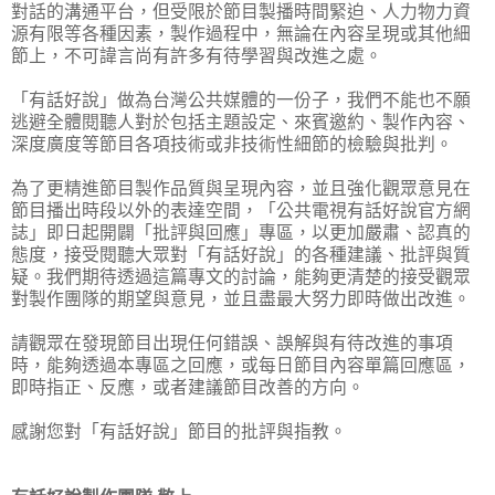
對話的溝通平台，但受限於節目製播時間緊迫、人力物力資
源有限等各種因素，製作過程中，無論在內容呈現或其他細
節上，不可諱言尚有許多有待學習與改進之處。
「有話好說」做為台灣公共媒體的一份子，我們不能也不願
逃避全體閱聽人對於包括主題設定、來賓邀約、製作內容、
深度廣度等節目各項技術或非技術性細節的檢驗與批判。
為了更精進節目製作品質與呈現內容，並且強化觀眾意見在
節目播出時段以外的表達空間，「公共電視有話好說官方網
誌」即日起開闢「批評與回應」專區，以更加嚴肅、認真的
態度，接受閱聽大眾對「有話好說」的各種建議、批評與質
疑。我們期待透過這篇專文的討論，能夠更清楚的接受觀眾
對製作團隊的期望與意見，並且盡最大努力即時做出改進。
請觀眾在發現節目出現任何錯誤、誤解與有待改進的事項
時，能夠透過本專區之回應，或每日節目內容單篇回應區，
即時指正、反應，或者建議節目改善的方向。
感謝您對「有話好說」節目的批評與指教。