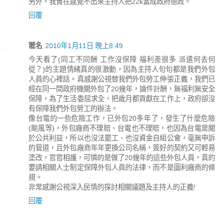
另外，我實在感覺不出來主持人把22k當成政府德政。
回覆
匿名
2010年1月11日 晚上8:49
今天看了(同工不同酬 工作沒保障 福利差很多 派遣何去何
從？)的主題情緒真的很激動，因為主持人句句都是我們外包
人員的心裡話。真感謝公視替我們外包勞工伸張正義，我們已
經在同一間政府機關外包了20幾年，論件計酬，無福利無安全
保障，為了生活委屈求全，把歲月都貢獻在工作上，政府卻沒
有保障我們外包勞工的辦法。
像台電的一些危險工作，已外包20多年了，發生了什麼危險
(颱風等)，外包廠商不理賠、台電也不理賠，也因為台電是關
於公共利益，所以也沒法罷工、也沒資金自組公會，毫無申訴
的管道，且外包廠商年年更換公司名稱，簽好的契約又可輕易
塗改，官官相護，可憐的是做了20幾年的這些外包人員，真的
要請相關人士制定保障外包人員的法律，而不是圖利廠商的條
規。
非常感謝公視深入民情的探討相關議題及主持人的正義!
回覆