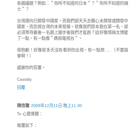
各國議題？例如：＂你所不知道的日本＂？＂你所不知道的瑞
士＂？
台灣邁向已開發中國家，而我們卻天天去關心未開發或開發中
國家，而忽視台灣的未來發展。就像我們原本跑在第一名，卻
必須等待最後一名跟上腳步後我們才能跑？這好像情操太博愛
了一點，有一點像＂媽祖電視台＂。
很抱歉！好像很多天沒有看到你出現，有一點想......（不要誤
會啊！）
感謝你的答覆。
Cassidy.
回覆
陳信聰
2009年12月11日 晚上11:30
To 心靈覺醒：
敬覆如下：