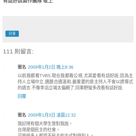
有話好說製作團隊 敬上
分享
111 則留言:
匿名
2009年1月2日 晚上8:36
以前我都看TVBS,現在我都看公視,尤其愛看有話好說;因為主
持人立場中立,選題合適溫和,最重要的是主持人不會以誘導式
的語言.不像李滔立場太偏頗了,同事野蠻多改看有話好說.
回覆
匿名
2009年1月3日 凌晨12:32
我記得有個大學生曾對我說，
台灣是個民主的社會，
可是很多人都用不民主的方式對待別人。