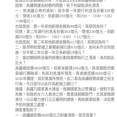
能真正的掌握癥結所在，才能真正的改善高鐵相關問題。
說明：高鐵營運及財務的問題，有下列疑點須先澄清：
一、依高鐵公佈的資料，其中第一年銀行利息及折舊330億
元，營收135億元，但虧損293億元，則293－（330－135）
＝98億元。
也就是說：第一年其他虧損金額為98億元，其原因為何？
同理，第二年銀行利息及折舊363億元，營收230億元，但虧
損250億元，則250－（363－230）＝117億元。
也就是說：第二年其他虧損金額為117億元，其原因為何？
二、既然明知營運之累積虧損已達675億元，為何未作任何措
施，任令第二年比第一年又多虧損19億元？
三、當初開辦時送審的財務計劃與實際執行之落差，為何如此
巨大？
高鐵總造價4600億元，但資本額僅1053億元，其差額既然需
靠銀行團融資，則其利息當所預見。再者總造價4600億元，
以35年攤提，其折舊當所預見。此二者為高鐵經營高層之自主
行為，今日豈可以此作為虧損之藉口？
建議：高鐵乃國家重大建設，攸關國家及公眾權益，絕對不能
失敗！但政府在介入救濟之前，應責成相關部門，尤其是檢調
單位，以公權力進行公正嚴明的調查，再依調查結果，決定應
予如何適當之處置。
調查重點如下：
一、高鐵總造價4600億元之財產清冊，是否真實？