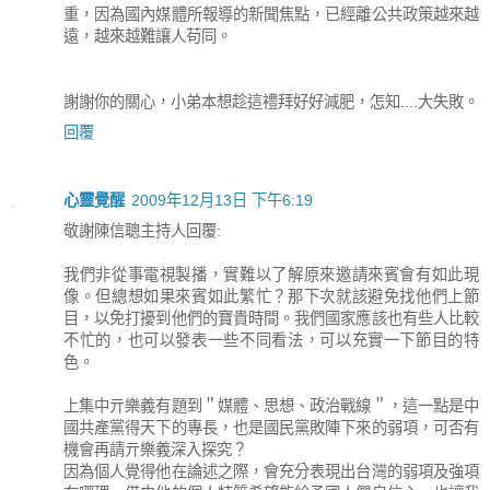
重，因為國內媒體所報導的新聞焦點，已經離公共政策越來越
遠，越來越難讓人苟同。
謝謝你的關心，小弟本想趁這禮拜好好減肥，怎知....大失敗。
回覆
心靈覺醒
2009年12月13日 下午6:19
敬謝陳信聰主持人回覆:
我們非從事電視製播，實難以了解原來邀請來賓會有如此現
像。但總想如果來賓如此繁忙？那下次就該避免找他們上節
目，以免打擾到他們的寶貴時間。我們國家應該也有些人比較
不忙的，也可以發表一些不同看法，可以充實一下節目的特
色。
上集中亓樂義有題到＂媒體、思想、政治戰線＂，這一點是中
國共產黨得天下的專長，也是國民黨敗陣下來的弱項，可否有
機會再請亓樂義深入探究？
因為個人覺得他在論述之際，會充分表現出台灣的弱項及強項