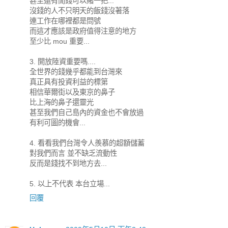
甚至還有閒錢可以賭一把...
沒錢的人不只明天的飯錢沒著落
連工作在哪裡都是問號
而這才應該是政府值得注意的地方
至少比 mou 重要...
3. 開放陸資重要嗎....
全世界的錢幾乎都能到台灣來
真正具有投資利益的標第
相信華爾街以及東京的鼻子
比上海的鼻子還靈光
甚至我們自己島內的資金也不會放過
有利可圖的機會...
4. 看看我們台灣令人羨慕的超額儲蓄
對我們而言 並不缺乏流動性
反而是錢找不到地方去...
5. 以上不代表 本台立場...
回覆