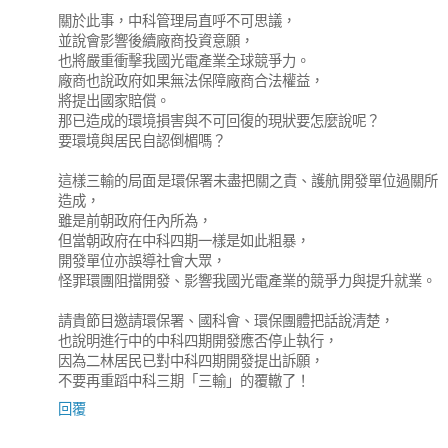
關於此事，中科管理局直呼不可思議，
並說會影響後續廠商投資意願，
也將嚴重衝擊我國光電產業全球競爭力。
廠商也說政府如果無法保障廠商合法權益，
將提出國家賠償。
那已造成的環境損害與不可回復的現狀要怎麼說呢？
要環境與居民自認倒楣嗎？
這樣三輸的局面是環保署未盡把關之責、護航開發單位過關所
造成，
雖是前朝政府任內所為，
但當朝政府在中科四期一樣是如此粗暴，
開發單位亦誤導社會大眾，
怪罪環團阻擋開發、影響我國光電產業的競爭力與提升就業。
請貴節目邀請環保署、國科會、環保團體把話說清楚，
也說明進行中的中科四期開發應否停止執行，
因為二林居民已對中科四期開發提出訴願，
不要再重蹈中科三期「三輸」的覆轍了！
回覆