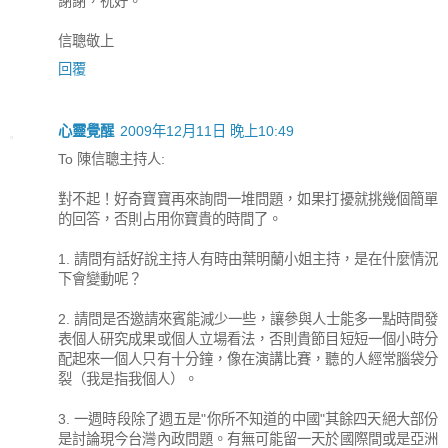
謝謝，祝好。
信聰敬上
回覆
心靈覺醒
2009年12月11日 晚上10:49
To 陳信聰主持人:
對不起！好奇寶寶再來詢問一堆問題，如果打擾就挑幾個簡單
的回答，否則占用你寶貴的時間了。
1. 請問有話好說主持人有時由葉明蘭小姐主持，是在什麼情況
下會變動呢？
2. 請問是否邀請來賓能減少一些，讓參與人士能多一點時間發
表個人研究成果或個人立場看法，否則貴節目短短一個小時分
配起來一個人只有十分鐘，像在演講比賽，聽的人經常腦袋分
裂（我是指我個人）。
3. 一週時段除了週五是"你所不知道的中國"其餘四天絕大部份
是討論現今台灣內政問題。有無可能留一天於國際間或是亞洲