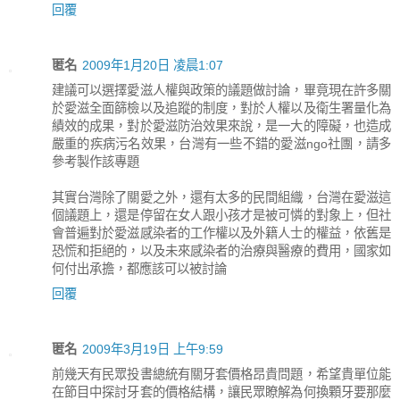
回覆
匿名
2009年1月20日 凌晨1:07
建議可以選擇愛滋人權與政策的議題做討論，畢竟現在許多關
於愛滋全面篩檢以及追蹤的制度，對於人權以及衛生署量化為
績效的成果，對於愛滋防治效果來說，是一大的障礙，也造成
嚴重的疾病污名效果，台灣有一些不錯的愛滋ngo社團，請多
參考製作該專題
其實台灣除了關愛之外，還有太多的民間組織，台灣在愛滋這
個議題上，還是停留在女人跟小孩才是被可憐的對象上，但社
會普遍對於愛滋感染者的工作權以及外籍人士的權益，依舊是
恐慌和拒絕的，以及未來感染者的治療與醫療的費用，國家如
何付出承擔，都應該可以被討論
回覆
匿名
2009年3月19日 上午9:59
前幾天有民眾投書總統有關牙套價格昂貴問題，希望貴單位能
在節目中探討牙套的價格結構，讓民眾瞭解為何換顆牙要那麼