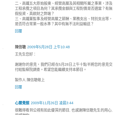
二、高鐵五大原始股東、經營高層及其相關所屬之事業，涉及
工程承攬之項目為何？其承攬金額與工程對價是否適當？有無
假投資、真斂財之弊端？
三、高鐵董監事及經營高層之薪酬、業務支出、特別支出等，
是否符合常業一般水準？其中有無不法利益輸送？
回覆
陳信聰
2009年5月28日 上午10:48
王先生您好：
謝謝你的意見，我們已經在5月28日上午十點半將您的意見交
付給監察院調查。希望您能繼續支持本節目。
製作人 陳信聰敬上
回覆
心靈覺醒
2009年11月26日 凌晨3:44
很難得看到公視有如此優質的節目, 也感謝陳信聰先生的用心,