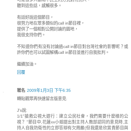
聽到這些話，感觸很多。
有話好說這個節目，
很努力地在眾多類似的call in節目裡，
提供了一個相對公開討論的園地，
我很支持你們。
不知道你們有沒有討論過call in節目對台灣社會的影響呢？或
許你們也可以試圖解構call in節目並進行自我批判。
繼續加油。
回覆
匿名
2009年1月3日 下午6:35
轉貼觀眾再快速留言版意見:
J's說:
1/1"搶救公視大遊行：建立公民社會，我們需要什麼樣的公
視？ "節目中,花蓮xx小姐提出對主持人教部認同的意見時,主
持人自我防衛性的立即答辯有欠周嚴(但我還是欣賞貴節目與