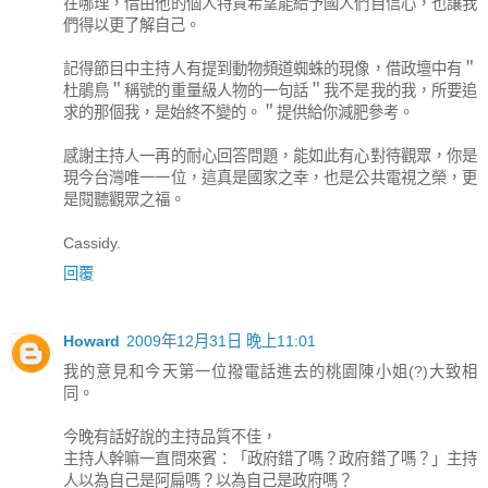
在哪理，借由他的個人特質希望能給予國人們自信心，也讓我
們得以更了解自己。
記得節目中主持人有提到動物頻道蜘蛛的現像，借政壇中有＂
杜鵑鳥＂稱號的重量級人物的一句話＂我不是我的我，所要追
求的那個我，是始終不變的。＂提供給你減肥參考。
感謝主持人一再的耐心回答問題，能如此有心對待觀眾，你是
現今台灣唯一一位，這真是國家之幸，也是公共電視之榮，更
是閱聽觀眾之福。
Cassidy.
回覆
Howard
2009年12月31日 晚上11:01
我的意見和今天第一位撥電話進去的桃園陳小姐(?)大致相
同。
今晚有話好說的主持品質不佳，
主持人幹嘛一直問來賓：「政府錯了嗎？政府錯了嗎？」主持
人以為自己是阿扁嗎？以為自己是政府嗎？