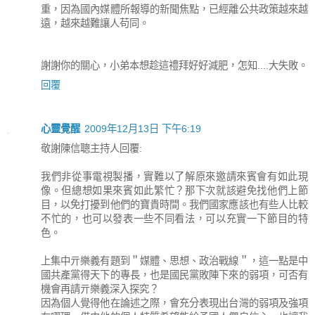
重，因為國內媒體所報導的新聞焦點，已經離公共政策越來越
遠，越來越難讓人苟同。
謝謝你的關心，小弟本想趁這禮拜好好減肥，怎知....大失敗。
回覆
心靈覺醒
2009年12月13日 下午6:19
敬謝陳信聰主持人回覆:
我們非從事電視製播，實難以了解原來邀請來賓會有如此現
像。但總想如果來賓如此繁忙？那下次就該避免找他們上節
目，以免打擾到他們的寶貴時間。我們國家應該也有些人比較
不忙的，也可以發表一些不同看法，可以充實一下節目的特
色。
上集中亓樂義有題到＂媒體、思想、政治戰線＂，這一點是中
國共產黨得天下的專長，也是國民黨敗陣下來的弱項，可否有
機會再請亓樂義深入探究？
因為個人覺得他在論述之際，會充分表現出台灣的弱項及強項