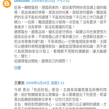
Unknown
2009年5月10日 下午2:42
近來一轉開電視，撲面而來的，是記者們飛快而音調上揚的報
導，是血淋淋的慘案，是政治的叫罵，是經濟的蕭條。難道我
們的生活不能有所選擇？不能有所改變？平日的工作已耗盡了
精力，一回來，難道還要在沙發再一次受氣？沒有要求，就不
會進步！沒有夢想，就沒有實踐的可能！
選擇電台，選擇品味，優劣自是分得出，製播公司也會更努力
提高全民水準，不用再擔心孩子看到暴力片、色情節目或是一
些沒有營養的肥?劇，不用再煩心一打開電視就是慘案，主婦
可以選擇科學頻道獲得新知，讓家庭習慣吸收新知識，而不是
八點就開始坐在沙發上，看猜都不用猜的連續劇，讓大腦硬
化，僵化！
從選擇電台開始，選擇自己的視野！！
回覆
王建治
2009年5月28日 凌晨3:13
今夜 貴台「有話好說」節目，主題是高鐵營運及財務的問
題，由於攸關國家及公眾權益，本人鄭重提出下列意見，希望
貴台能轉達相關單位參考，切勿只流於空談。
主旨：唯有對問題的核心，以公權力進行公正嚴明的調查，才