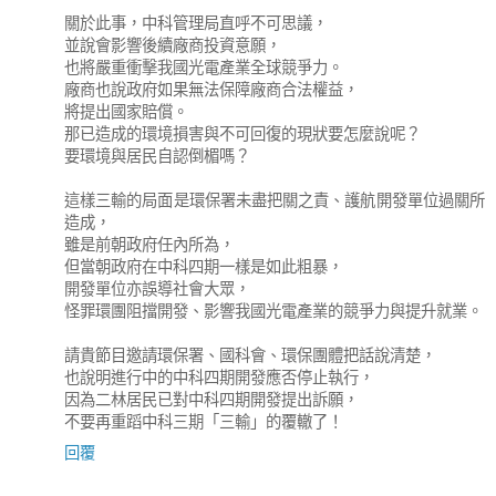
關於此事，中科管理局直呼不可思議，
並說會影響後續廠商投資意願，
也將嚴重衝擊我國光電產業全球競爭力。
廠商也說政府如果無法保障廠商合法權益，
將提出國家賠償。
那已造成的環境損害與不可回復的現狀要怎麼說呢？
要環境與居民自認倒楣嗎？
這樣三輸的局面是環保署未盡把關之責、護航開發單位過關所
造成，
雖是前朝政府任內所為，
但當朝政府在中科四期一樣是如此粗暴，
開發單位亦誤導社會大眾，
怪罪環團阻擋開發、影響我國光電產業的競爭力與提升就業。
請貴節目邀請環保署、國科會、環保團體把話說清楚，
也說明進行中的中科四期開發應否停止執行，
因為二林居民已對中科四期開發提出訴願，
不要再重蹈中科三期「三輸」的覆轍了！
回覆