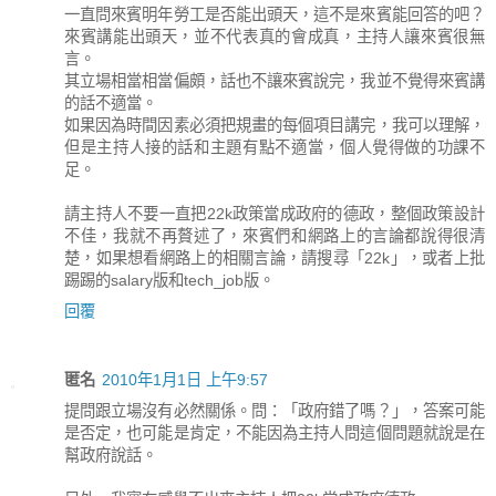
一直問來賓明年勞工是否能出頭天，這不是來賓能回答的吧？
來賓講能出頭天，並不代表真的會成真，主持人讓來賓很無
言。
其立場相當相當偏頗，話也不讓來賓說完，我並不覺得來賓講
的話不適當。
如果因為時間因素必須把規畫的每個項目講完，我可以理解，
但是主持人接的話和主題有點不適當，個人覺得做的功課不
足。
請主持人不要一直把22k政策當成政府的德政，整個政策設計
不佳，我就不再贅述了，來賓們和網路上的言論都說得很清
楚，如果想看網路上的相關言論，請搜尋「22k」，或者上批
踢踢的salary版和tech_job版。
回覆
匿名
2010年1月1日 上午9:57
提問跟立場沒有必然關係。問：「政府錯了嗎？」，答案可能
是否定，也可能是肯定，不能因為主持人問這個問題就說是在
幫政府說話。