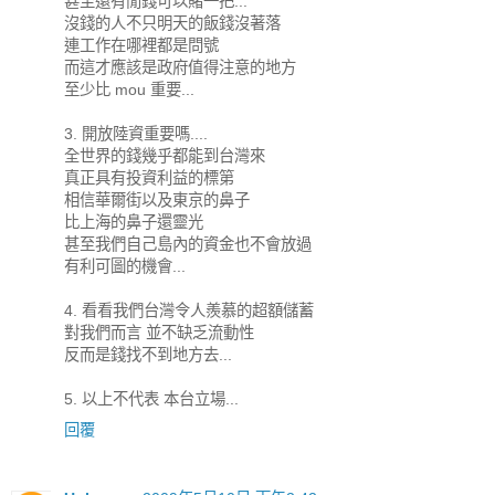
甚至還有閒錢可以賭一把...
沒錢的人不只明天的飯錢沒著落
連工作在哪裡都是問號
而這才應該是政府值得注意的地方
至少比 mou 重要...
3. 開放陸資重要嗎....
全世界的錢幾乎都能到台灣來
真正具有投資利益的標第
相信華爾街以及東京的鼻子
比上海的鼻子還靈光
甚至我們自己島內的資金也不會放過
有利可圖的機會...
4. 看看我們台灣令人羨慕的超額儲蓄
對我們而言 並不缺乏流動性
反而是錢找不到地方去...
5. 以上不代表 本台立場...
回覆