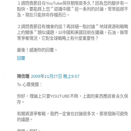
１請問貴節目在YouTube保存期限是多久？因為您的腳步有一
點快，要能趕上您＂認識中國＂這一系列的討論，常常追趕不
及，現在只能拚命存檔而已。
２請問貴節目有機會的話？再詳細一點討論＂地球資源和戰略
上的關係＂類似議題，以中國和美國目前在鐵礦，石油，鎢等
等爭奪情況，它對全球戰略上有什麼重要性？
最後！感謝你的回覆。
回覆
陳信聰
2009年11月27日 晚上9:57
To 心靈覺醒：
你好，理論上只要YOUTUBE不倒，上面的東西應該會永久保
存。
有關資源爭奪戰，我們一定會在討論很多次，那是個無可避免
的議題。