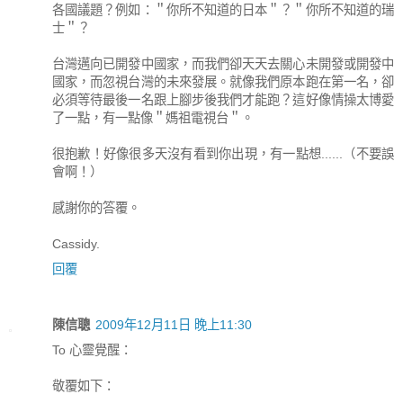
各國議題？例如：＂你所不知道的日本＂？＂你所不知道的瑞
士＂？
台灣邁向已開發中國家，而我們卻天天去關心未開發或開發中
國家，而忽視台灣的未來發展。就像我們原本跑在第一名，卻
必須等待最後一名跟上腳步後我們才能跑？這好像情操太博愛
了一點，有一點像＂媽祖電視台＂。
很抱歉！好像很多天沒有看到你出現，有一點想......（不要誤
會啊！）
感謝你的答覆。
Cassidy.
回覆
陳信聰
2009年12月11日 晚上11:30
To 心靈覺醒：
敬覆如下：