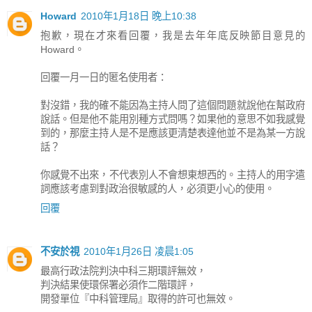
Howard
2010年1月18日 晚上10:38
抱歉，現在才來看回覆，我是去年年底反映節目意見的
Howard。
回覆一月一日的匿名使用者：
對沒錯，我的確不能因為主持人問了這個問題就說他在幫政府
說話。但是他不能用別種方式問嗎？如果他的意思不如我感覺
到的，那麼主持人是不是應該更清楚表達他並不是為某一方說
話？
你感覺不出來，不代表別人不會想東想西的。主持人的用字遣
詞應該考慮到對政治很敏感的人，必須更小心的使用。
回覆
不安於視
2010年1月26日 凌晨1:05
最高行政法院判決中科三期環評無效，
判決結果使環保署必須作二階環評，
開發單位『中科管理局』取得的許可也無效。