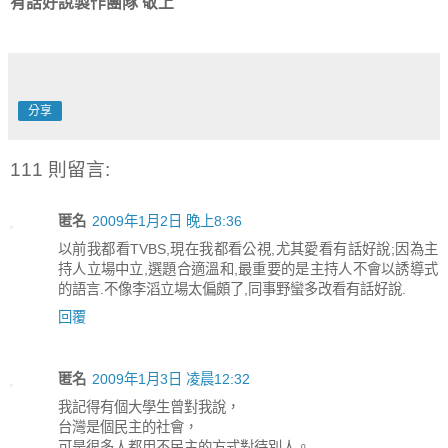
有話好說製作團隊 敬上
分享
111 則留言:
匿名
2009年1月2日 晚上8:36
以前我都看TVBS,現在我都看公視,尤其愛看有話好說;因為主
持人立場中立,選題合適溫和,最重要的是主持人不會以誘導式
的語言.不像李滔立場太偏頗了,同事野蠻多改看有話好說.
回覆
匿名
2009年1月3日 凌晨12:32
我記得有個大學生曾對我說，
台灣是個民主的社會，
可是很多人都用不民主的方式對待別人。