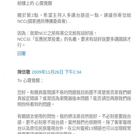
給樓上的 心靈覺醒
關於第2點，希望主持人多講台語這一點，建議你寄信給
NCC(國家通訊傳播委員會)…
因為：就是NCC之前有寄公文給有話好說，
NCC以「反應民眾投書」的名義，要求有話好說要多講國語才
行。
回覆
陳信聰
2009年11月26日 下午2:34
To 心靈覺醒：
您好，有關頁面閱讀不易的問題我目前還不清楚是否是我們網
頁設定錯誤？或是因為瀏覽器版本問題？能否請您再跟我們說
明你所看到的問題。
有關語言使用的問怡，我的想法是自然就好，不必刻意要說台
語，更不必刻意不說台語。當然我們也很期待，除了客家電視
台以及原住民族電視台外，在公共電視13頻道也可以出現經常