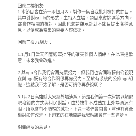
回應二樓網友:
1.本節目會在這一兩個月內，製作一集自我批判檢討的節目。
其中針對call in的形式、主持人立場、題目來賓挑選等方向，
都會作相關的檢討。因此也懇請觀眾針對本節目提出各種意
見，以便成為當集的重要內容依據。
回應三樓J's網友：
1.1月1日當天回應觀眾批評的確夾雜個人情緒，在此表達歉
意，未來我會改進。
2.與ngo合作我們會再持續努力，但我們也會同時藉由公視現
在與ngo既有的合作關係再做努力。至於有系統的公佈ngo組
織，這點我不太了解，是否可請你再多說明？
3.1月2日高雄縣大寮鄉外場連線，這是我們第一次嘗試以類似
肥皂箱的方式與村民對話，由於技術不成熟加上外場資源有
限，所以會有不順暢的感覺，下週一我們會開會，就現有資源
檢討如何改進，下週五的在地開講我想應該會有一些進步。
謝謝網友的意見。