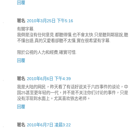
回覆
匿名
2010年3月25日 下午5:16
有關字幕.
我倒是沒有任何意見.都聽得懂,也不會太快.只是聽到鄰居說,聽
不懂台語,真的又愛看卻聽不太懂,實在很希望有字幕.
限於公視的人力和經費,確實可惜.
回覆
匿名
2010年6月6日 下午4:39
我是大陆的网民，昨天看了有话好说关于六四事件的谈论，中
国25甚至更年轻的一代，并不是不关注你们讨论的事件，只是
没有浮现到水面上。尤其喜欢铁志老师。
回覆
匿名
2010年6月7日 凌晨3:22