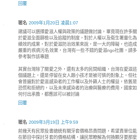
回覆
匿名
2009年1月20日 凌晨1:07
建議可以選擇愛滋人權與政策的議題做討論，畢竟現在許多關
於愛滋全面篩檢以及追蹤的制度，對於人權以及衛生署量化為
績效的成果，對於愛滋防治效果來說，是一大的障礙，也造成
嚴重的疾病污名效果，台灣有一些不錯的愛滋ngo社團，請多
參考製作該專題
其實台灣除了關愛之外，還有太多的民間組織，台灣在愛滋這
個議題上，還是停留在女人跟小孩才是被可憐的對象上，但社
會普遍對於愛滋感染者的工作權以及外籍人士的權益，依舊是
恐慌和拒絕的，以及未來感染者的治療與醫療的費用，國家如
何付出承擔，都應該可以被討論
回覆
匿名
2009年3月19日 上午9:59
前幾天有民眾投書總統有關牙套價格昂貴問題，希望貴單位能
在節目中探討牙套的價格結構，讓民眾瞭解為何換顆牙要那麼