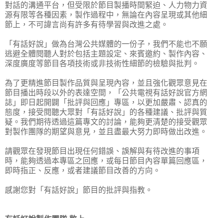
對話的溝通平台，但受限於節目製播時間緊迫、人力物力資
源有限等各種因素，製作過程中，無論在內容呈現或其他細
節上，不可諱言尚有許多有待學習與改進之處。
「有話好說」做為台灣公共媒體的一份子，我們不能也不願
逃避全體閱聽人對於包括主題設定、來賓邀約、製作內容、
深度廣度等節目各項技術或非技術性細節的檢驗與批判。
為了更精進節目製作品質與呈現內容，並且強化觀眾意見在
節目播出時段以外的表達空間，「公共電視有話好說官方網
誌」即日起開闢「批評與回應」專區，以更加嚴肅、認真的
態度，接受閱聽大眾對「有話好說」的各種建議、批評與質
疑。我們期待透過這篇專文的討論，能夠更清楚的接受觀眾
對製作團隊的期望與意見，並且盡最大努力即時做出改進。
請觀眾在發現節目出現任何錯誤、誤解與有待改進的事項
時，能夠透過本專區之回應，或每日節目內容單篇回應區，
即時指正、反應，或者建議節目改善的方向。
感謝您對「有話好說」節目的批評與指教。