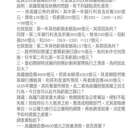
能真正的掌握癥結所在，才能真正的改善高鐵相關問題。
說明：高鐵營運及財務的問題，有下列疑點須先澄清：
一、依高鐵公佈的資料，其中第一年銀行利息及折舊330億
元，營收135億元，但虧損293億元，則293－（330－135）
＝98億元。
也就是說：第一年其他虧損金額為98億元，其原因為何？
同理，第二年銀行利息及折舊363億元，營收230億元，但虧
損250億元，則250－（363－230）＝117億元。
也就是說：第二年其他虧損金額為117億元，其原因為何？
二、既然明知營運之累積虧損已達675億元，為何未作任何措
施，任令第二年比第一年又多虧損19億元？
三、當初開辦時送審的財務計劃與實際執行之落差，為何如此
巨大？
高鐵總造價4600億元，但資本額僅1053億元，其差額既然需
靠銀行團融資，則其利息當所預見。再者總造價4600億元，
以35年攤提，其折舊當所預見。此二者為高鐵經營高層之自主
行為，今日豈可以此作為虧損之藉口？
建議：高鐵乃國家重大建設，攸關國家及公眾權益，絕對不能
失敗！但政府在介入救濟之前，應責成相關部門，尤其是檢調
單位，以公權力進行公正嚴明的調查，再依調查結果，決定應
予如何適當之處置。
調查重點如下：
一、高鐵總造價4600億元之財產清冊，是否真實？