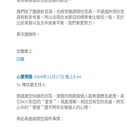
使用客語或原住民族語的節目。
我們除了邀請前官員，也經常邀請現任官員，不過或許現任官
員有較多考量，所以出現在本節目的頻率會比較低一點。至於
公民來賓以及北中南東平衡，我們會更努力。
再次謝謝你。
信聰敬上
回覆
心靈覺醒
2009年11月27日 晚上9:44
To 陳信聰主持人:
很感謝您快速的回答，瀏覽的問題我個人能夠適應及處理。其
它NCC對您的＂要求＂，我能理解，相信您有您的苦處。終究
心中的＂警總＂還不時存在每個人的心理。
再此再度麻煩您兩件事情：