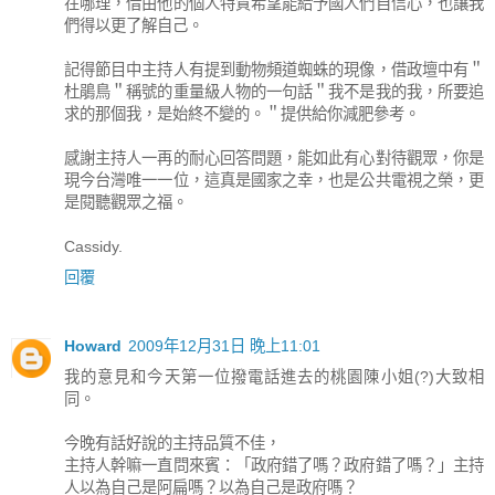
在哪理，借由他的個人特質希望能給予國人們自信心，也讓我
們得以更了解自己。
記得節目中主持人有提到動物頻道蜘蛛的現像，借政壇中有＂
杜鵑鳥＂稱號的重量級人物的一句話＂我不是我的我，所要追
求的那個我，是始終不變的。＂提供給你減肥參考。
感謝主持人一再的耐心回答問題，能如此有心對待觀眾，你是
現今台灣唯一一位，這真是國家之幸，也是公共電視之榮，更
是閱聽觀眾之福。
Cassidy.
回覆
Howard
2009年12月31日 晚上11:01
我的意見和今天第一位撥電話進去的桃園陳小姐(?)大致相
同。
今晚有話好說的主持品質不佳，
主持人幹嘛一直問來賓：「政府錯了嗎？政府錯了嗎？」主持
人以為自己是阿扁嗎？以為自己是政府嗎？