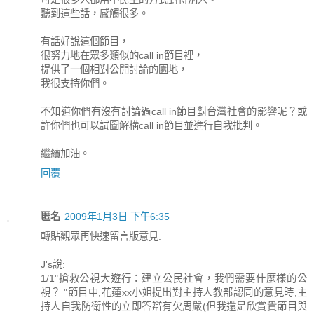
聽到這些話，感觸很多。
有話好說這個節目，
很努力地在眾多類似的call in節目裡，
提供了一個相對公開討論的園地，
我很支持你們。
不知道你們有沒有討論過call in節目對台灣社會的影響呢？或
許你們也可以試圖解構call in節目並進行自我批判。
繼續加油。
回覆
匿名
2009年1月3日 下午6:35
轉貼觀眾再快速留言版意見:
J's說:
1/1"搶救公視大遊行：建立公民社會，我們需要什麼樣的公
視？ "節目中,花蓮xx小姐提出對主持人教部認同的意見時,主
持人自我防衛性的立即答辯有欠周嚴(但我還是欣賞貴節目與