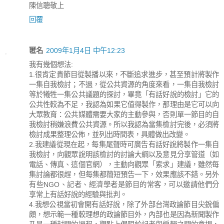
陳信聰敬上
回覆
匿名
2009年1月4日 中午12:23
我有幾個想法:
1.很肯定貴節目從製播以來，不斷追求進步，甚至預計將製作
一集自我檢討；不過，從公共資源的角度來看，一集自我檢討
等於犧牲一集公共議題的探討，畢竟「有話好說的檢討」它的
公共性較為不足，我認為如果它值得製作，那理由是它可以向
大眾教育：公共媒體需要大家的主動參與，否則單一節目的自
我檢討稍嫌浪費公共資源。所以我認為當集檢討完後，必須將
檢討成果整理公佈，並列出時間表，具體做出改變。
2.我建議從現在起，每集尾聲時可廣告有話好說將製作一集自
我檢討，向觀眾說明該檢討的討論大綱以及意見分享管道（如
電話、傳真、這個官網），主動向觀眾「索求」建議，雖然每
集討論都很趕，但每集都簡短預告一下，效果應該不錯。另外
有些NGO、記者、經濟學者是節目的常客，可以邀請他們分
享常上有話好說的經驗與批判。
4.我想公視當初會開有話好說，除了外部台灣政論節目尖銳偏
頗，想示範一種較理想的政論節目外，內部也是因為新聞製作