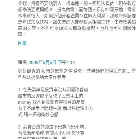
多錢，貴得不要說窮人，根本連一般人都無法負擔。現在政府
想辦法要振興經濟，提高內需，而每個人都有32顆牙齒，需求
本來就很大，如果這個牙套產業存在極大利潤，那政府應該要
想辦法加以扶植，讓失業的人能夠投入相關工作，生產物美價
廉的牙套，不但可以讓國人都負擔得起，也許也可外銷賺外
匯。
回覆
匿名
2009年5月5日 下午4:14
針對最近的 股市的無基之彈 身旁一些老師們覺得很有趣... 有
些想法提供給大家作參考
1. 在失業率及投資率沒有明顯改善前
股市的反彈似乎反映了民眾手上的
money 找不到長期直得投資的產業
為了不讓手上閒錢生鏽 而以短近短出方
式 賭一把的微妙心態
2. 其實台灣的錢是不患寡而患不均...
台灣漸漸形成 有錢人不只不愁吃穿