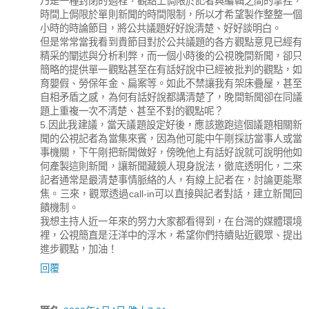
乃是一種封閉的過程，觀點上侷限於記者與編輯之間的拿捏，
時間上侷限於單則新聞的時間限制，所以才希望製作整整一個
小時的時論節目，將公共議題好好說清楚、好好談明白。
但是常常當我看到貴節目對於公共議題的各方觀點意見已經有
精采的闡述與分析利弊，而一個小時後的公視晚間新聞，卻只
簡略的提供單一觀點甚至在有話好說中已經被批判的觀點，如
育嬰假、勞保年金、扁案等。如此不禁讓我有架床疊屋，甚至
自相矛盾之感，為何有話好說都講清楚了，晚間新聞卻在同議
題上重複一次不清楚、甚至不對的觀點呢？
5.因此我建議，當天議題設定好後，應該邀跑這個議題相關新
聞的公視記者為當集來賓，因為他可能中午剛採訪當事人或當
事機關，下午剛把新聞做好，傍晚他上有話好說就可說明他如
何產製這則新聞，讓新聞藏鏡人現身說法，徹底透明化，二來
記者通常是最清楚事情脈絡的人，有線上記者在，討論更能聚
焦。三來，觀眾透過call-in可以直接與記者對話，建立新聞回
饋機制。
我想主持人近一年來的努力大家都看得到，在台灣的媒體環境
裡，公視簡直是汪洋中的浮木，希望你們持續貼近觀眾、提出
進步觀點，加油！
回覆