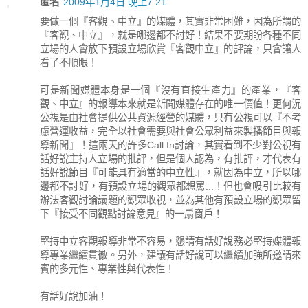
匿名
2009年1月4日 晚上7:21
要做一個『客觀、中立』的媒體，其實非常困難，因為所謂的
『客觀、中立』，就是哪邊都不討好！結果不要期盼各種不同
立場的人會放下預設立場欣賞『客觀中立』的評論，只會讓人
看了不順眼！
可是新聞媒體本身是一個『沒有直接生產力』的產業，『客
觀、中立』的報導本來就是新聞媒體存在的唯一價值！更何況
公視是由社會提供公共資源經營的媒體，只有公視可以『不考
慮營運收益，完全以社會需要與社會公眾利益來製播節目與報
導新聞』！這兩天的許多Call In討論，其實看到不少對公視有
話好說主持人立場的批評，但是個人認為，有批評，才代表有
話好說節目『可能具有適當的中立性』，就因為中立，所以哪
邊都不討好，有預設立場的觀眾都想罵...！但也會吸引比較有
辦法客觀討論議題的觀眾收視，並為其他有預設立場的觀眾留
下『接受不同觀點討論意見』的一扇窗戶！
堅持中立客觀報導非常不容易，懇請有話好說務必堅持媒體報
導專業繼續貫徹。另外，建議有話好說可以繼續加強所邀請來
賓的多元性、專業性與代表性！
有話好說加油！