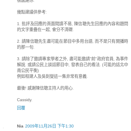
很感謝你.
幾點建議供參考:
1. 批評及回應的頁面閱讀不易, 陳信聰先生回應的內容和題問
的文字重疊在一起, 會分不清礎.
2. 請陳信聰先生盡可能在節目中多用台語, 而不是只有開播時
的那一句.
3. 請除了邀請專家學者之外, 盡可能邀請"前"政府官員, 為事件
解說. 或請公民上談話節目中, 發表自己的看法. (可能的話北中
南公民平衡)
例如程建人及吳釗燮這一集非常有意義.
最後! 感謝陳信聰主持人的用心.
Cassidy.
回覆
Nia
2009年11月26日 下午1:30