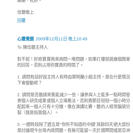
謝謝，祝好。
信聰敬上
回覆
心靈覺醒
2009年12月11日 晚上10:49
To 陳信聰主持人:
對不起！好奇寶寶再來詢問一堆問題，如果打擾就挑幾個簡單
的回答，否則占用你寶貴的時間了。
1. 請問有話好說主持人有時由葉明蘭小姐主持，是在什麼情況
下會變動呢？
2. 請問是否邀請來賓能減少一些，讓參與人士能多一點時間發
表個人研究成果或個人立場看法，否則貴節目短短一個小時分
配起來一個人只有十分鐘，像在演講比賽，聽的人經常腦袋分
裂（我是指我個人）。
3. 一週時段除了週五是"你所不知道的中國"其餘四天絕大部份
是討論現今台灣內政問題。有無可能留一天於國際間或是亞洲