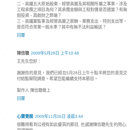
二、高鐵五大原始股東、經營高層及其相關所屬之事業，涉及
工程承攬之項目為何？其承攬金額與工程對價是否適當？有無
假投資、真斂財之弊端？
三、高鐵董監事及經營高層之薪酬、業務支出、特別支出等，
是否符合常業一般水準？其中有無不法利益輸送？
回覆
陳信聰
2009年5月28日 上午10:48
王先生您好：
謝謝你的意見，我們已經在5月28日上午十點半將您的意見交
付給監察院調查。希望您能繼續支持本節目。
製作人 陳信聰敬上
回覆
心靈覺醒
2009年11月26日 凌晨3:44
很難得看到公視有如此優質的節目, 也感謝陳信聰先生的用心,