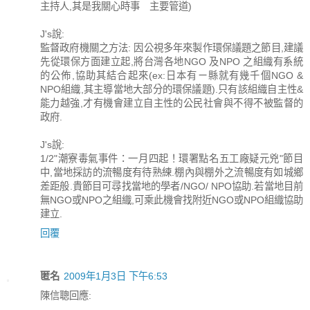
主持人,其是我關心時事 主要管道)
J's說:
監督政府機關之方法: 因公視多年來製作環保議題之節目,建議
先從環保方面建立起,將台灣各地NGO 及NPO 之組織有系統
的公佈,協助其結合起來(ex:日本有ㄧ縣就有幾千個NGO &
NPO組織,其主導當地大部分的環保議題).只有該組織自主性&
能力越強,才有機會建立自主性的公民社會與不得不被監督的
政府.
J's說:
1/2"潮寮毒氣事件：一月四起！環署點名五工廠疑元兇"節目
中,當地採訪的流暢度有待熟練.棚內與棚外之流暢度有如城鄉
差距般.貴節目可尋找當地的學者/NGO/ NPO協助.若當地目前
無NGO或NPO之組織,可乘此機會找附近NGO或NPO組織協助
建立.
回覆
匿名
2009年1月3日 下午6:53
陳信聰回應: