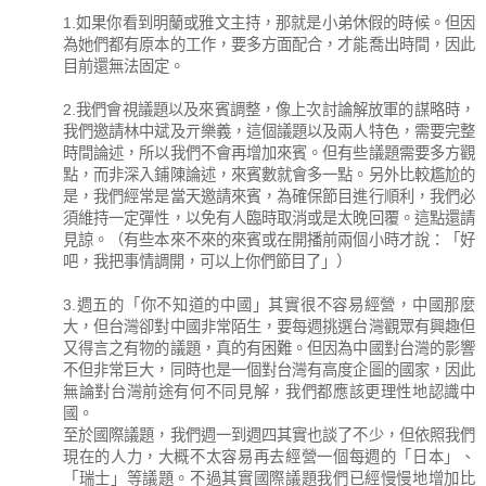
1.如果你看到明蘭或雅文主持，那就是小弟休假的時候。但因
為她們都有原本的工作，要多方面配合，才能喬出時間，因此
目前還無法固定。
2.我們會視議題以及來賓調整，像上次討論解放軍的謀略時，
我們邀請林中斌及亓樂義，這個議題以及兩人特色，需要完整
時間論述，所以我們不會再增加來賓。但有些議題需要多方觀
點，而非深入鋪陳論述，來賓數就會多一點。另外比較尷尬的
是，我們經常是當天邀請來賓，為確保節目進行順利，我們必
須維持一定彈性，以免有人臨時取消或是太晚回覆。這點還請
見諒。（有些本來不來的來賓或在開播前兩個小時才說：「好
吧，我把事情調開，可以上你們節目了」）
3.週五的「你不知道的中國」其實很不容易經營，中國那麼
大，但台灣卻對中國非常陌生，要每週挑選台灣觀眾有興趣但
又得言之有物的議題，真的有困難。但因為中國對台灣的影響
不但非常巨大，同時也是一個對台灣有高度企圖的國家，因此
無論對台灣前途有何不同見解，我們都應該更理性地認識中
國。
至於國際議題，我們週一到週四其實也談了不少，但依照我們
現在的人力，大概不太容易再去經營一個每週的「日本」、
「瑞士」等議題。不過其實國際議題我們已經慢慢地增加比