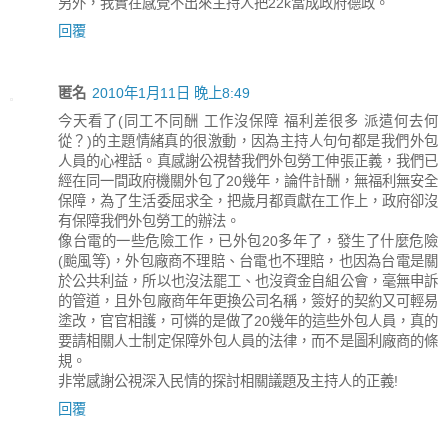
另外，我實在感覺不出來主持人把22k當成政府德政。
回覆
匿名
2010年1月11日 晚上8:49
今天看了(同工不同酬 工作沒保障 福利差很多 派遣何去何
從？)的主題情緒真的很激動，因為主持人句句都是我們外包
人員的心裡話。真感謝公視替我們外包勞工伸張正義，我們已
經在同一間政府機關外包了20幾年，論件計酬，無福利無安全
保障，為了生活委屈求全，把歲月都貢獻在工作上，政府卻沒
有保障我們外包勞工的辦法。
像台電的一些危險工作，已外包20多年了，發生了什麼危險
(颱風等)，外包廠商不理賠、台電也不理賠，也因為台電是關
於公共利益，所以也沒法罷工、也沒資金自組公會，毫無申訴
的管道，且外包廠商年年更換公司名稱，簽好的契約又可輕易
塗改，官官相護，可憐的是做了20幾年的這些外包人員，真的
要請相關人士制定保障外包人員的法律，而不是圖利廠商的條
規。
非常感謝公視深入民情的探討相關議題及主持人的正義!
回覆