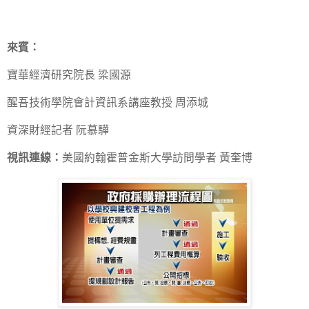
來賓：
寶華經濟研究院長 梁國源
醒吾技術學院會計資訊系講座教授 周添城
資深財經記者 阮慕驊
視訊連線：
美國約翰霍普金斯大學訪問學者 黃奎博