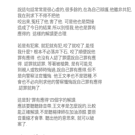
說這句話常常是很心虛的,很多餘的,在為自己辯護,他雖非共犯,
我在刑求下不得不把他
咬出來,冤枉了他,害了他. 可是他也是間接
造成了今日的結果.所以別怪我,他也是罪有
應得的. 這樣的解讀更合理.
若是有犯案, 就犯就有犯,咬了就咬了,能怪
我什麼? 根本不必落井下石, 咬了順便說他
罪有應得. 也沒有人認了罪還說自己罪有應
得. 認罪就認罪, 等著被槍斃, 是有可能見
到親人或牧師時悔過,說自己罪有應得,但不
是向警察法官懺悔. 他王文孝也不是峱種,不
會也不必向刑求他的警察懺悔說自己罪有應得
.認罪就夠了.
這是對"罪有應得"四個字的解讀.
應該要聽聽錄音帶,王文孝是怎麼說的,比較
能正確解讀,不是聽楊律師在加油添醋.要原
音重線才會準. 聽出他的意思來, 就可以破
案了.