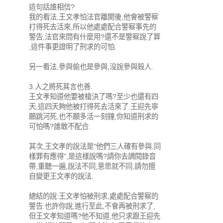
這句話誰相信?
我的看法,王文孝怕法官離開後,他會被警察
打得死去活來,所以他處處配合警察事先的
警告,法官來問有什麼用?還不是警察說了算
,這件事更證明了刑求的可怕.
另一看法,參與偷也是參與,沒說參與殺人.
3.人之將死其言也善.
王文孝知道他要被槍決了嗎?至少也還有四
天,這四天夠他被打得死去活來了.王迎先寧
願跳河死,也不願多活一刻鐘,你知道刑求的
可怕嗎?誰敢不配合.
其次,王文孝的說法是"他們三人確有參與,同
樣罪有應得",是這樣說嗎?請你去調閱錄音
帶,重聽一遍,說法不同,意思就不同,請勿擅
自變更王文孝的說法.
總結的說:王文孝怕被刑求,處處配合警察的
警告.也許你說,進行至此,不會再被刑求了,
但王文孝知道嗎?他不知道,他只求跟王迎先