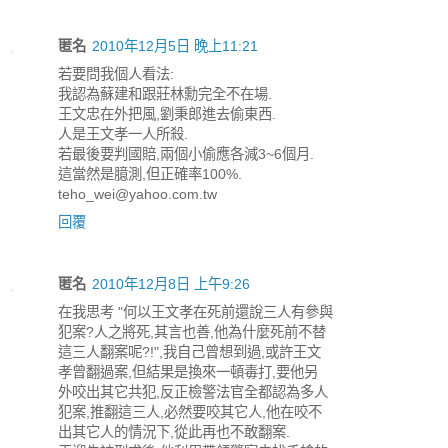
匿名
2010年12月5日 晚上11:21
若要問我個人看法:
我認為蘇建和跟莊林勳完全不在場.
王文忠在外把風,劉秉郎進去偷東西.
人是王文孝一人所殺.
若最後要判國賠,兩個小偷應各減3~6個月.
這當然是臆測,但正確率100%.
teho_wei@yahoo.com.tw
回覆
匿名
2010年12月8日 上午9:26
在我思考 "何以王文孝在死前還說三人有參與
犯案?人之將死,其言也善,他為什麼死前不替
這三人翻案呢?!",我自己曾想到過,或許王文
孝曾翻過案,但結果是換來一頓毒打,要他另
外咬出其它共犯,反正檢警法官全都認為多人
犯案,推翻這三人,必然要咬其它人,他在咬不
出其它人的情況下,從此再也不敢翻案.