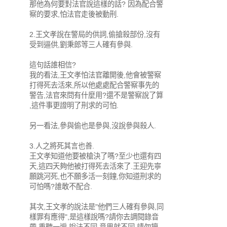
那他為何要對法官說這樣的話? 因為配合警
察的要求,怕法官走後被動刑.
2.王文孝說在警局的供詞,偷搶殺部份,沒有
受到逼供,劉秉郎等三人確有參與.
這句話誰相信?
我的看法,王文孝怕法官離開後,他會被警察
打得死去活來,所以他處處配合警察事先的
警告,法官來問有什麼用?還不是警察說了算
,這件事更證明了刑求的可怕.
另一看法,參與偷也是參與,沒說參與殺人.
3.人之將死其言也善.
王文孝知道他要被槍決了嗎?至少也還有四
天,這四天夠他被打得死去活來了.王迎先寧
願跳河死,也不願多活一刻鐘,你知道刑求的
可怕嗎?誰敢不配合.
其次,王文孝的說法是"他們三人確有參與,同
樣罪有應得",是這樣說嗎?請你去調閱錄音