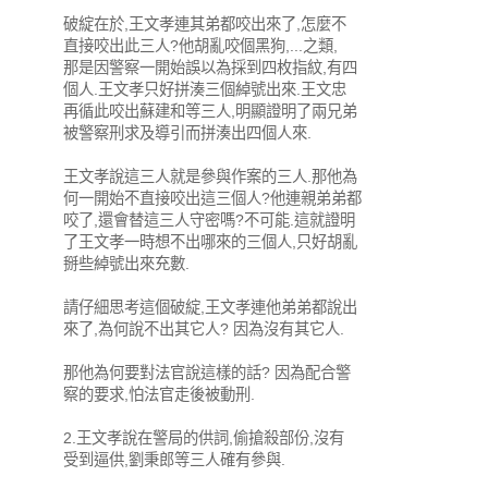
破綻在於,王文孝連其弟都咬出來了,怎麼不
直接咬出此三人?他胡亂咬個黑狗,...之類,
那是因警察一開始誤以為採到四枚指紋,有四
個人.王文孝只好拼湊三個綽號出來.王文忠
再循此咬出蘇建和等三人,明顯證明了兩兄弟
被警察刑求及導引而拼湊出四個人來.
王文孝說這三人就是參與作案的三人.那他為
何一開始不直接咬出這三個人?他連親弟弟都
咬了,還會替這三人守密嗎?不可能.這就證明
了王文孝一時想不出哪來的三個人,只好胡亂
掰些綽號出來充數.
請仔細思考這個破綻,王文孝連他弟弟都說出
來了,為何說不出其它人? 因為沒有其它人.
那他為何要對法官說這樣的話? 因為配合警
察的要求,怕法官走後被動刑.
2.王文孝說在警局的供詞,偷搶殺部份,沒有
受到逼供,劉秉郎等三人確有參與.