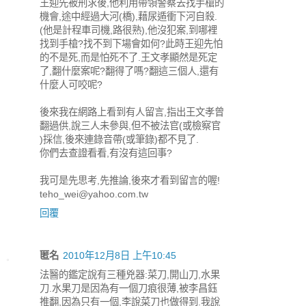
王迎先被刑求後,他利用帶領警察去找手槍的
機會,途中經過大河(橋),藉尿遁衝下河自殺.
(他是計程車司機,路很熟),他沒犯案,到哪裡
找到手槍?找不到下場會如何?此時王迎先怕
的不是死,而是怕死不了.王文孝顯然是死定
了,翻什麼案呢?翻得了嗎?翻這三個人,還有
什麼人可咬呢?
後來我在網路上看到有人留言,指出王文孝曾
翻過供,說三人未參與,但不被法官(或檢察官
)採信,後來連錄音帶(或筆錄)都不見了.
你們去查證看看,有沒有這回事?
我可是先思考,先推論,後來才看到留言的喔!
teho_wei@yahoo.com.tw
回覆
匿名
2010年12月8日 上午10:45
法醫的鑑定說有三種兇器:菜刀,開山刀,水果
刀.水果刀是因為有一個刀痕很薄,被李昌鈺
推翻,因為只有一個,李說菜刀也做得到.我說