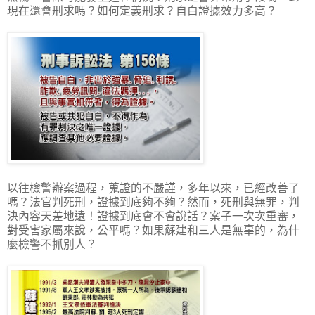
現在還會刑求嗎？如何定義刑求？自白證據效力多高？
以往檢警辦案過程，蒐證的不嚴謹，多年以來，已經改善了
嗎？法官判死刑，證據到底夠不夠？然而，死刑與無罪，判
決內容天差地遠！證據到底會不會說話？案子一次次重審，
對受害家屬來說，公平嗎？如果蘇建和三人是無辜的，為什
麼檢警不抓別人？