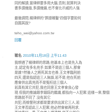
同的解讀,當律師要多用大腦,否則,就算判決
書多讀幾版,多讀幾遍,也不會比示威的人強.
最後請問,楊律師的"罪證確鑿"四個字要如何
自圓其說?
teho_wei@yahoo.com.tw
回覆
匿名
2010年11月18日 上午11:43
我想通了楊律師的思路,他基本上也是先入為
主,認定有多名兇手.如果不是這三個人,那會
是誰?然後人之將死其言也善,王文孝臨刑前
四天,還是指認這三人無誤,若不是,他在死前
應會供出真兇而不是冤枉這三個人.
若真有其它共犯,我也同意王文孝會良心發
現.但我的推論跟李錩鈺的鑑識,都指向一人犯案.這樣一來,整個
思路就不同了.沒有其它
共犯,而檢警刑求都是要求供出其它三人,若
王文孝否認此三人犯案,他必然會被再刑求,