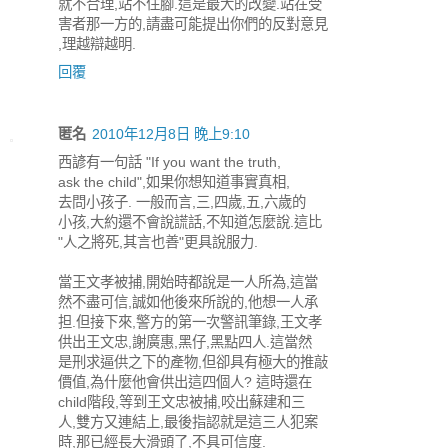
就不合理,站不住腳.這是最大的改變.站在受
害者那一方的,請盡可能提出你們的反對意見
,理越辯越明.
回覆
匿名
2010年12月8日 晚上9:10
西諺有一句話 "If you want the truth,
ask the child",如果你想知道事實真相,
去問小孩子. 一般而言,三,四歲,五,六歲的
小孩,大約還不會說謊話,不知道怎麼說.這比
"人之將死,其言也善"更具說服力.
當王文孝被捕,開始時都說是一人所為,這當
然不盡可信,誠如他後來所說的,他想一人承
担.但接下來,警方的第一次警訊筆錄,王文孝
供出王文忠,謝廣惠,黑仔,黑點四人.這當然
是刑求逼供之下的產物,但卻具有極大的推敲
價值,為什麼他會供出這四個人? 這時還在
child階段,等到王文忠被捕,咬出蘇建和三
人,雙方又連結上,最後指認就是這三人犯案
時,那已經長大滑頭了,不具可信度.