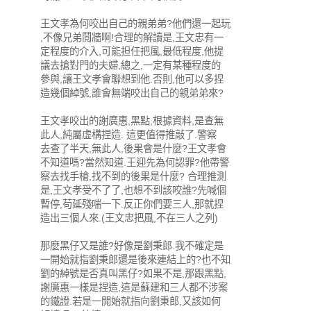
王文孝為何咬出自己的親弟弟?他們還一起玩
,不像兄弟鬩牆啊!合理的解讀是,王文忠有一
定程度的介入,可能担任把風,最低程度,他提
議去搶對門的夫婦,總之,一定有某種程度的
參與,讓王文孝會聯想到他.否則,他可以多捏
造幾個綽號,誰會無端咬出自己的親弟弟來?
王文孝咬出的謝廣惠,黑點,根據資料,是查無
此人,純屬虛構捏造. 這更值得推敲了.警察
去查了半天,無此人,後果會是什麼?王文孝會
不知道嗎?當然知道.王迎先為何認罪?他帶警
察去找手槍,找不到的後果是什麼? 合理推測
是,王文孝受不了了,也想不到該咬誰?先喊個
暫停,苟延殘喘一下.反正你們要三人,那就捏
造出三個人來.(王文忠把風,不在三人之列)
那麼黑仔又是誰?好像是劉秉郎.我不確定是
一開始就指劉秉郎還是後來連結上的?也不知
劉的綽號是否真叫黑仔?如果不是,那跟黑點,
謝廣惠一樣是捏造,這是蘇建和三人都不涉案
的鐵證.若是一開始就指向劉秉郎,又該如何