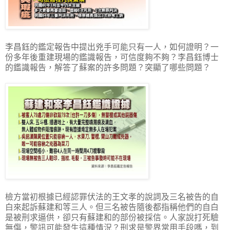
李昌鈺的鑑定報告中提出兇手可能只有一人，如何證明？一
份多年後重建現場的鑑識報告，可信度夠不夠？李昌鈺博士
的鑑識報告，解答了蘇案的許多問題？突顯了哪些問題？
檢方當初根據已經認罪伏法的王文孝的說詞及三名被告的自
白來起訴蘇建和等三人。但三名被告隨後都指稱他們的自白
是被刑求逼供，卻只有蘇建和的部份被採信。人家說打死驗
無傷，警訊可能發生這種情況？刑求是警界常用手段嗎，到