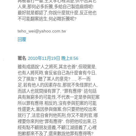
再被毒打一番,王文孝心裡清楚,供不出其它
人來,那何必多折騰,多給自己製造麻煩呢!
最好就是都認了,你說什麼就什麼,反正他也
不可能翻案逃生,何必瞎折騰呢?
teho_wei@yahoo.com.tw
回覆
匿名
2010年11月19日 晚上8:56
雖有成語說"人之將死,其言也善",但現實是,
也有人將死時,會反省自己為什麼會有今日,
交了損友? 聽了某人的意見? ..., 不一而
足,若有他人的因素存在,那就不免怪罪於人,
而該人也就間接有罪了, "罪有應得" 這句話
具有無窮多的可能性,不代表一定是參與犯案
所以罪有應得.相反的,沒有參與犯案的可能
性還更大,蓋因參與做案,你只要把他咬出來
就行了,法官自會判他死刑,你又不是判官,哪
裡要你來判他"罪有應得". 你把他咬出來,已
經有點不顧朋友道義,不顧江湖道義了,心裡
抱歉都來不及了,還來數說他罪有應得嗎?