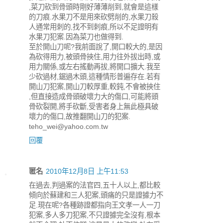
,菜刀砍到骨頭時剛好薄薄削到,就會是這樣
的刀痕.水果刀不是用來砍劈削的,水果刀殺
人通常用刺的,找不到刺痕,所以不足證明有
水果刀犯案.因為菜刀也做得到.
至於開山刀呢?我前面說了,開口較大的,是因
為砍得用力,被頭骨挾住,用力往外拔出時,或
用力關係,或左右搖動再拔,將開口擴大.我至
少砍過材,鋸過木頭,這種情形普遍存在.若有
開山刀犯案,開山刀較厚重,較鈍,不會被挾住
,但直接造成骨頭破壞力大的傷口,可能將頭
骨砍裂開,將手砍斷,受害者身上無此極具破
壞力的傷口,故推翻開山刀的犯案.
teho_wei@yahoo.com.tw
回覆
匿名
2010年12月8日 上午11:53
在過去,判過案的法官四,五十人以上,都比較
傾向於蘇建和三人犯案,頭痛的只是證據力不
足.現在呢?各種跡證都指向王文孝一人一刀
犯案,多人多刀犯案,不只證據完全沒有,根本