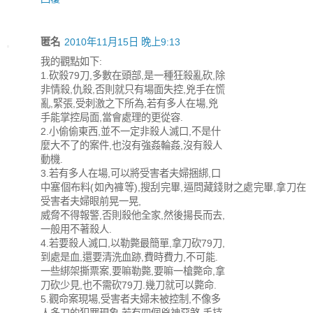
匿名
2010年11月15日 晚上9:13
我的觀點如下:
1.砍殺79刀,多數在頭部,是一種狂殺亂砍,除
非情殺,仇殺,否則就只有場面失控,兇手在慌
亂,緊張,受刺激之下所為,若有多人在場,兇
手能掌控局面,當會處理的更從容.
2.小偷偷東西,並不一定非殺人滅口,不是什
麼大不了的案件,也沒有強姦輪姦,沒有殺人
動機.
3.若有多人在場,可以將受害者夫婦捆綁,口
中塞個布料(如內褲等),搜刮完畢,逼問藏錢財之處完畢,拿刀在
受害者夫婦眼前晃一晃,
威脅不得報警,否則殺他全家,然後揚長而去,
一般用不著殺人.
4.若要殺人滅口,以勒斃最簡單,拿刀砍79刀,
到處是血,還要清洗血跡,費時費力,不可能.
一些綁架撕票案,要嘛勒斃,要嘛一槍斃命,拿
刀砍少見,也不需砍79刀.幾刀就可以斃命.
5.觀命案現場,受害者夫婦未被控制,不像多