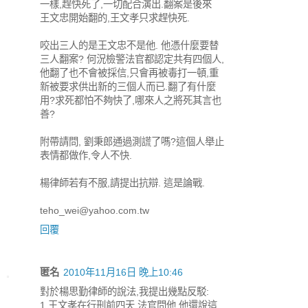
一樣,趕快死了,一切配合演出.翻案是後來
王文忠開始翻的,王文孝只求趕快死.
咬出三人的是王文忠不是他. 他憑什麼要替
三人翻案? 何況檢警法官都認定共有四個人,
他翻了也不會被採信,只會再被毒打一頓,重
新被要求供出新的三個人而已.翻了有什麼
用?求死都怕不夠快了,哪來人之將死其言也
善?
附帶請問, 劉秉郎通過測謊了嗎?這個人舉止
表情都做作,令人不快.
楊律師若有不服,請提出抗辯. 這是論戰.
teho_wei@yahoo.com.tw
回覆
匿名
2010年11月16日 晚上10:46
對於楊思勤律師的說法,我提出幾點反駁:
1.王文孝在行刑前四天,法官問他,他還說這