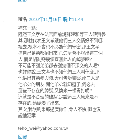
回覆
匿名
2010年11月16日 晚上11:44
補充一點:
既然王文孝在法官面前說蘇建和等三人確實參
與,那就代表王文孝跟他們三人交情好不到哪
裡去,根本不會也不必為他們守密.那王文孝
連自己弟弟都招出來了,怎麼會不說出這三個
人,而是胡亂掰幾個查無此人的綽號呢?
不可能不護弟弟卻去護幾個不深交的人吧?!
也許你說,王文孝也不知他們三人叫什麼,那
他供出其弟參與時,大可告訴警察,那三人是
他弟弟的朋友,問他弟弟就知道了,何必去
掰些不存在的綽號,又換來一頓毒打呢?
這就是不合理的破綻,足證這三人原來是不
存在的,給硬湊了出來.
其次,我說劉秉郎過度做作,令人不快,倒也沒
說他犯案.
teho_wei@yahoo.com.tw
回覆