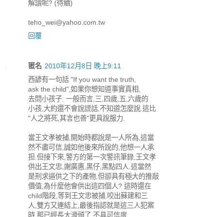
解讀呢? (待續)
teho_wei@yahoo.com.tw
回覆
匿名
2010年12月8日 晚上9:11
西諺有一句話 "If you want the truth,
ask the child",如果你想知道事實真相,
去問小孩子. 一般而言,三,四歲,五,六歲的
小孩,大約還不會說謊話,不知道怎麼說.這比
"人之將死,其言也善"更具說服力.
當王文孝被捕,開始時都說是一人所為,這當
然不盡可信,誠如他後來所說的,他想一人承
担.但接下來,警方的第一次警訊筆錄,王文孝
供出王文忠,謝廣惠,黑仔,黑點四人.這當然
是刑求逼供之下的產物,但卻具有極大的推敲
價值,為什麼他會供出這四個人? 這時還在
child階段,等到王文忠被捕,咬出蘇建和三
人,雙方又連結上,最後指認就是這三人犯案
時,那已經長大滑頭了,不具可信度.