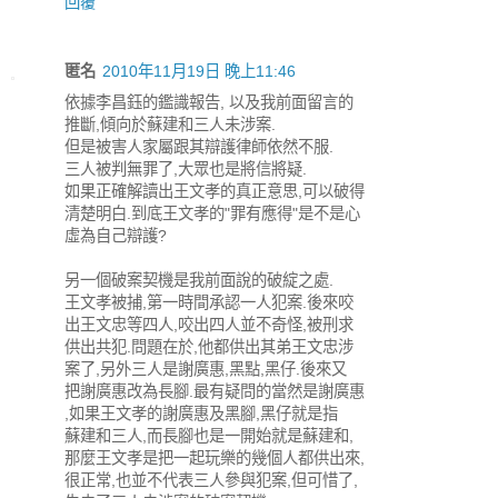
回覆
匿名
2010年11月19日 晚上11:46
依據李昌鈺的鑑識報告, 以及我前面留言的
推斷,傾向於蘇建和三人未涉案.
但是被害人家屬跟其辯護律師依然不服.
三人被判無罪了,大眾也是將信將疑.
如果正確解讀出王文孝的真正意思,可以破得
清楚明白.到底王文孝的"罪有應得"是不是心
虛為自己辯護?
另一個破案契機是我前面說的破綻之處.
王文孝被捕,第一時間承認一人犯案.後來咬
出王文忠等四人,咬出四人並不奇怪,被刑求
供出共犯.問題在於,他都供出其弟王文忠涉
案了,另外三人是謝廣惠,黑點,黑仔.後來又
把謝廣惠改為長腳.最有疑問的當然是謝廣惠
,如果王文孝的謝廣惠及黑腳,黑仔就是指
蘇建和三人,而長腳也是一開始就是蘇建和,
那麼王文孝是把一起玩樂的幾個人都供出來,
很正常,也並不代表三人參與犯案,但可惜了,