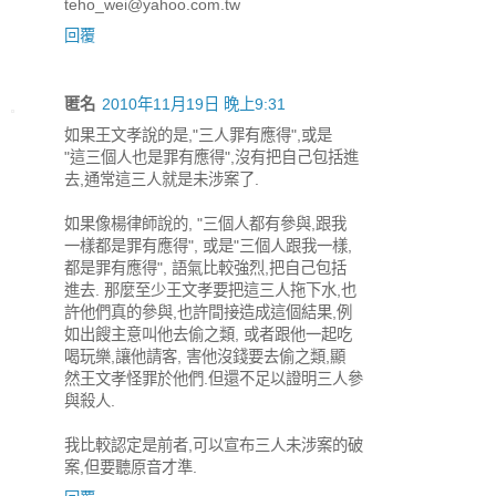
teho_wei@yahoo.com.tw
回覆
匿名
2010年11月19日 晚上9:31
如果王文孝說的是,"三人罪有應得",或是
"這三個人也是罪有應得",沒有把自己包括進
去,通常這三人就是未涉案了.
如果像楊律師說的, "三個人都有參與,跟我
一樣都是罪有應得", 或是"三個人跟我一樣,
都是罪有應得", 語氣比較強烈,把自己包括
進去. 那麼至少王文孝要把這三人拖下水,也
許他們真的參與,也許間接造成這個結果,例
如出餿主意叫他去偷之類, 或者跟他一起吃
喝玩樂,讓他請客, 害他沒錢要去偷之類,顯
然王文孝怪罪於他們.但還不足以證明三人參
與殺人.
我比較認定是前者,可以宣布三人未涉案的破
案,但要聽原音才準.