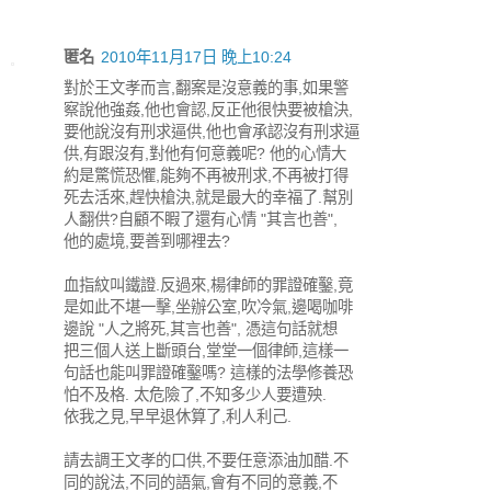
匿名
2010年11月17日 晚上10:24
對於王文孝而言,翻案是沒意義的事,如果警
察說他強姦,他也會認,反正他很快要被槍決,
要他說沒有刑求逼供,他也會承認沒有刑求逼
供,有跟沒有,對他有何意義呢? 他的心情大
約是驚慌恐懼,能夠不再被刑求,不再被打得
死去活來,趕快槍決,就是最大的幸福了.幫別
人翻供?自顧不睱了還有心情 "其言也善",
他的處境,要善到哪裡去?
血指紋叫鐵證.反過來,楊律師的罪證確鑿,竟
是如此不堪一擊,坐辦公室,吹冷氣,邊喝咖啡
邊說 "人之將死,其言也善", 憑這句話就想
把三個人送上斷頭台,堂堂一個律師,這樣一
句話也能叫罪證確鑿嗎? 這樣的法學修養恐
怕不及格. 太危險了,不知多少人要遭殃.
依我之見,早早退休算了,利人利己.
請去調王文孝的口供,不要任意添油加醋.不
同的說法,不同的語氣,會有不同的意義,不