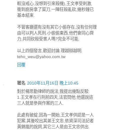
較沒戒心,沒想到引來殺機),王文孝受刺激,
衝到廚房拿了菜刀,一陣狂殺亂砍,幾秒鐘已
基本結束.
不管客廳還有沒有其它小偷存在,沒有任何理
由可以判人死刑.小偷偷東西,他們會同心齊
力,共同砍殺受害人嗎?完全不可能.
以上四個發言,歡迎討論.理越辯越明.
teho_weu@yahoo.com.tw
回覆
匿名
2010年11月16日 晚上10:45
對於楊思勤律師的說法,我提出幾點反駁:
1.王文孝在行刑前四天,法官問他,他還說這
三人就是參與作案的三人.
此處有破綻,因為一開始,王文孝供認是一人
犯案,其後咬出其弟王文忠,依資深司法記者
黃錦嵐的說詞,其它三人是由王文忠供出.