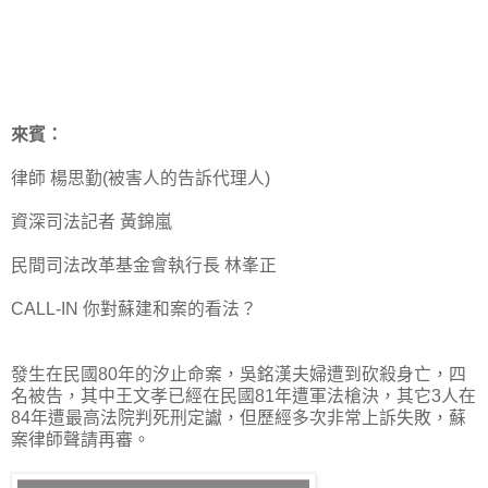
來賓：
律師 楊思勤(被害人的告訴代理人)
資深司法記者 黃錦嵐
民間司法改革基金會執行長 林峯正
CALL-IN 你對蘇建和案的看法？
發生在民國80年的汐止命案，吳銘漢夫婦遭到砍殺身亡，四
名被告，其中王文孝已經在民國81年遭軍法槍決，其它3人在
84年遭最高法院判死刑定讞，但歷經多次非常上訴失敗，蘇
案律師聲請再審。