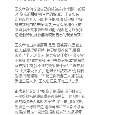
王文孝為何咬出自己的親弟弟?他們還一起玩
,不像兄弟鬩牆啊!合理的解讀是,王文忠有一
定程度的介入,可能担任把風,最低程度,他提
議去搶對門的夫婦,總之,一定有某種程度的
參與,讓王文孝會聯想到他.否則,他可以多捏
造幾個綽號,誰會無端咬出自己的親弟弟來?
王文孝咬出的謝廣惠,黑點,根據資料,是查無
此人,純屬虛構捏造. 這更值得推敲了.警察
去查了半天,無此人,後果會是什麼?王文孝會
不知道嗎?當然知道.王迎先為何認罪?他帶警
察去找手槍,找不到的後果是什麼? 合理推測
是,王文孝受不了了,也想不到該咬誰?先喊個
暫停,苟延殘喘一下.反正你們要三人,那就捏
造出三個人來.(王文忠把風,不在三人之列)
那麼黑仔又是誰?好像是劉秉郎.我不確定是
一開始就指劉秉郎還是後來連結上的?也不知
劉的綽號是否真叫黑仔?如果不是,那跟黑點,
謝廣惠一樣是捏造,這是蘇建和三人都不涉案
的鐵證.若是一開始就指向劉秉郎,又該如何