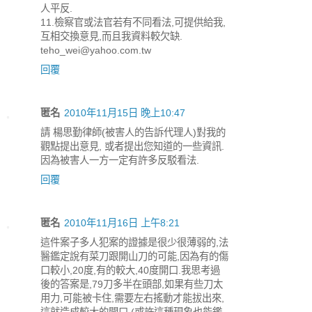
人平反.
11.檢察官或法官若有不同看法,可提供給我,
互相交換意見,而且我資料較欠缺.
teho_wei@yahoo.com.tw
回覆
匿名
2010年11月15日 晚上10:47
請 楊思勤律師(被害人的告訴代理人)對我的
觀點提出意見, 或者提出您知道的一些資訊.
因為被害人一方一定有許多反駁看法.
回覆
匿名
2010年11月16日 上午8:21
這件案子多人犯案的證據是很少很薄弱的,法
醫鑑定說有菜刀跟開山刀的可能,因為有的傷
口較小,20度,有的較大,40度開口.我思考過
後的答案是,79刀多半在頭部,如果有些刀太
用力,可能被卡住,需要左右搖動才能拔出來,