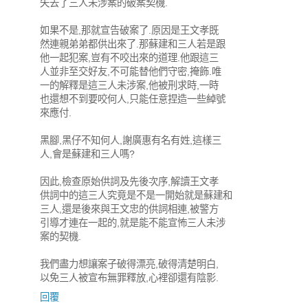
失去了三人未涉案的破案契機.
如果不是,那就宣告破案了.原因是王文孝既
然連親弟弟都供出來了.那蘇建和三人若是跟
他一起犯案,豈有不咬出來的道理.他跟這三
人並非至交好友,不可能替他們守密,掩飾.唯
一的解釋是這三人未涉案,他被刑求時,一時
也還想不到要咬何人,只能任意捏造一些綽號
來應付.
黑腳,黑仔不知何人,謝廣惠有名有姓,這樣三
人,會是蘇建和三人嗎?
因此,檢查原始供詞及先後次序,解讀王文孝
供詞中的這三人究竟是不是一開始就是蘇建和
三人,還是後來與王文忠的供詞相連,被警方
引導才連在一起的,就是能不能宣怖三人未涉
案的契機.
我們盡力想讓案子破得漂亮,破得清楚明白,
以免三人被宣布無罪釋放,心裡卻還有陰影.
回覆