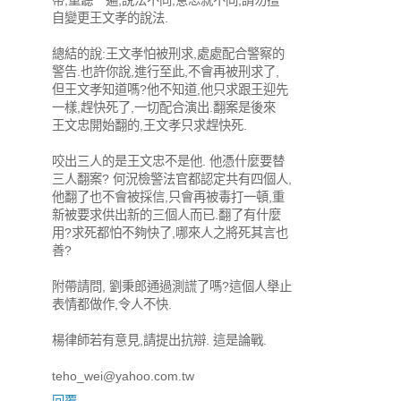
帶,重聽一遍,說法不同,意思就不同,請勿擅
自變更王文孝的說法.
總結的說:王文孝怕被刑求,處處配合警察的
警告.也許你說,進行至此,不會再被刑求了,
但王文孝知道嗎?他不知道,他只求跟王迎先
一樣,趕快死了,一切配合演出.翻案是後來
王文忠開始翻的,王文孝只求趕快死.
咬出三人的是王文忠不是他. 他憑什麼要替
三人翻案? 何況檢警法官都認定共有四個人,
他翻了也不會被採信,只會再被毒打一頓,重
新被要求供出新的三個人而已.翻了有什麼
用?求死都怕不夠快了,哪來人之將死其言也
善?
附帶請問, 劉秉郎通過測謊了嗎?這個人舉止
表情都做作,令人不快.
楊律師若有意見,請提出抗辯. 這是論戰.
teho_wei@yahoo.com.tw