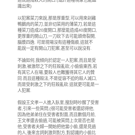
這就造成較大的開口.(或許這種現象也能鑑
識出來)
以犯案菜刀來說,那是厚重型,可以用來剁雞
鴨鵝肉的菜刀,並非切菜用的薄菜刀,若是這
種菜刀造成20度開口,那麼能造成40度開口,
更厚重的開山刀,一刀砍下去可能頭骨裂開,
腦漿四逸. 可是現場沒有這種傷痕,這就不
能說一定有開山刀犯案,甚至可以說沒有.
不論如何,我傾向於認定一人犯案,而且是受
刺激,被激怒之下的狂殺亂砍,小偷偷東西,若
有其它人在場,要殺人也難獲得其它人的贊
同.而且這種殺法,不是從容不迫的殺人滅口,
而是受刺激之下的狂殺亂砍.這就更可能是一
人犯案.
假設王文孝一人進入臥室,搜刮時吵醒了受害
者,引來一些質問,(很可能受害者還認得他,
因為他弟弟住在受害者對面,而且數個月前,
王文孝還去偷過,可能被質問上次是否也是
他,受害者夫婦一開始把他當小偷,還是見過
的人,後來言詞刺激到對方,對認識的小偷比