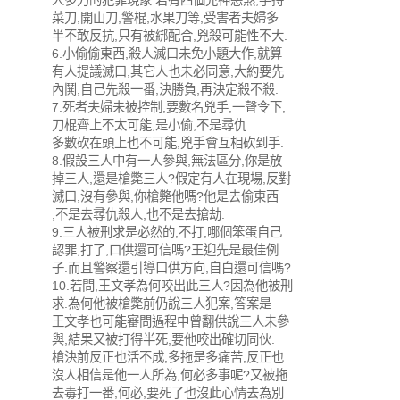
人多刀的犯罪現象.若有四個兇神惡煞,手持
菜刀,開山刀,警棍,水果刀等,受害者夫婦多
半不敢反抗,只有被綁配合,兇殺可能性不大.
6.小偷偷東西,殺人滅口未免小題大作,就算
有人提議滅口,其它人也未必同意,大約要先
內鬨,自己先殺一番,決勝負,再決定殺不殺.
7.死者夫婦未被控制,要數名兇手,一聲令下,
刀棍齊上不太可能,是小偷,不是尋仇.
多數砍在頭上也不可能,兇手會互相砍到手.
8.假設三人中有一人參與,無法區分,你是放
掉三人,還是槍斃三人?假定有人在現場,反對
滅口,沒有參與,你槍斃他嗎?他是去偷東西
,不是去尋仇殺人,也不是去搶劫.
9.三人被刑求是必然的,不打,哪個笨蛋自己
認罪,打了,口供還可信嗎?王迎先是最佳例
子.而且警察還引導口供方向,自白還可信嗎?
10.若問,王文孝為何咬出此三人?因為他被刑
求.為何他被槍斃前仍說三人犯案,答案是
王文孝也可能審問過程中曾翻供說三人未參
與,結果又被打得半死,要他咬出確切同伙.
槍決前反正也活不成,多拖是多痛苦,反正也
沒人相信是他一人所為,何必多事呢?又被拖
去毒打一番,何必,要死了也沒此心情去為別