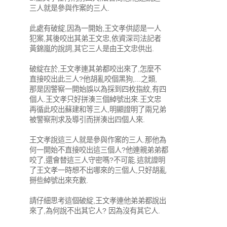
三人就是參與作案的三人.
此處有破綻,因為一開始,王文孝供認是一人
犯案,其後咬出其弟王文忠,依資深司法記者
黃錦嵐的說詞,其它三人是由王文忠供出.
破綻在於,王文孝連其弟都咬出來了,怎麼不
直接咬出此三人?他胡亂咬個黑狗,...之類,
那是因警察一開始誤以為採到四枚指紋,有四
個人.王文孝只好拼湊三個綽號出來.王文忠
再循此咬出蘇建和等三人,明顯證明了兩兄弟
被警察刑求及導引而拼湊出四個人來.
王文孝說這三人就是參與作案的三人.那他為
何一開始不直接咬出這三個人?他連親弟弟都
咬了,還會替這三人守密嗎?不可能.這就證明
了王文孝一時想不出哪來的三個人,只好胡亂
掰些綽號出來充數.
請仔細思考這個破綻,王文孝連他弟弟都說出
來了,為何說不出其它人? 因為沒有其它人.