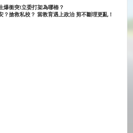
生爆衝突!立委打架為哪樁？
安？搶救私校？ 當教育遇上政治 剪不斷理更亂！