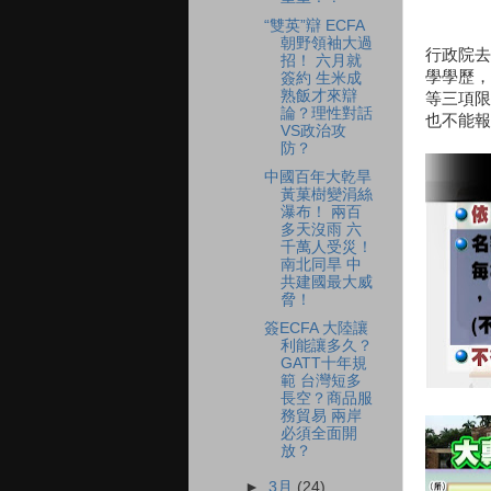
“雙英”辯 ECFA
朝野領袖大過
行政院去
招！ 六月就
學學歷，
簽約 生米成
熟飯才來辯
等三項限
論？理性對話
也不能報
VS政治攻
防？
中國百年大乾旱
黃菓樹變涓絲
瀑布！ 兩百
多天沒雨 六
千萬人受災！
南北同旱 中
共建國最大威
脅！
簽ECFA 大陸讓
利能讓多久？
GATT十年規
範 台灣短多
長空？商品服
務貿易 兩岸
必須全面開
放？
►
3月
(24)