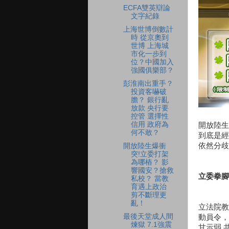
ECFA雙英辯論
文字紀錄
上海世博倒數計
時 從京奧到
世博 上海城
市化一步到
位？中國加入
強國俱樂部？
彭淮南出重手？
投資客嚇破
膽？ 銀行亂
放款 央行要
控管 選擇性
信用 政府為
開放陸生
何不敢？
到底是經
依然分歧
開放陸生爆衝
突!立委打架
為哪樁？ 影
響國安？搶救
立委拳腳
私校？ 當教
育遇上政治
剪不斷理更
亂！
立法院教
最後天堂成人間
動員令，
煉獄 7.1強震
甘示弱,