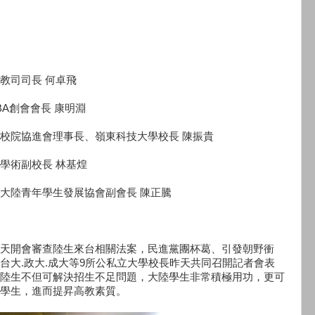
教司司長 何卓飛
BA創會會長 康明淵
校院協進會理事長、嶺東科技大學校長 陳振貴
學術副校長 林基煌
大陸青年學生發展協會副會長 陳正騰
天開會審查陸生來台相關法案，民進黨團杯葛、引發朝野衝
台大.政大.成大等9所公私立大學校長昨天共同召開記者會表
陸生不但可解決招生不足問題，大陸學生非常積極用功，更可
學生，進而提昇高教素質。