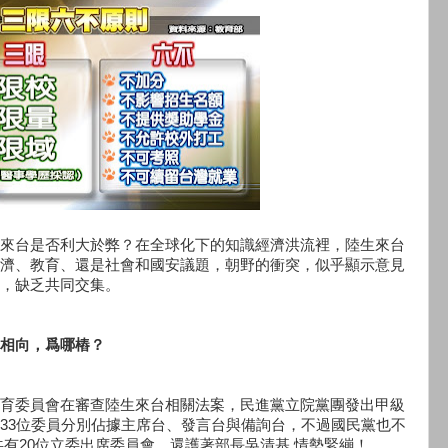
來台是否利大於弊？在全球化下的知識經濟洪流裡，陸生來台
濟、教育、還是社會和國安議題，朝野的衝突，似乎顯示意見
，缺乏共同交集。
相向，爲哪樁？
育委員會在審查陸生來台相關法案，民進黨立院黨團發出甲級
33位委員分別佔據主席台、發言台與備詢台，不過國民黨也不
共有20位立委出席委員會，還護著部長吳清基,情勢緊繃！