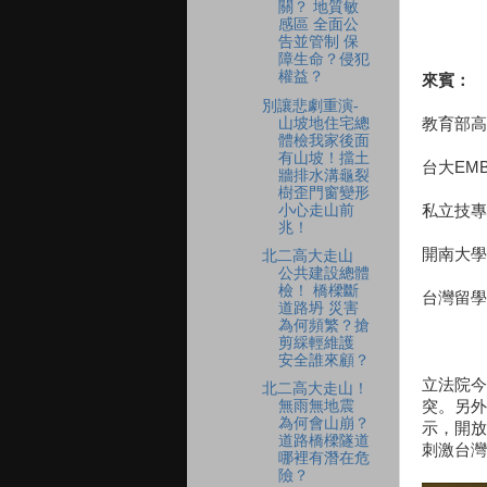
關？ 地質敏
感區 全面公
告並管制 保
障生命？侵犯
權益？
來賓：
別讓悲劇重演-
山坡地住宅總
教育部高
體檢我家後面
有山坡！擋土
台大EM
牆排水溝龜裂
樹歪門窗變形
小心走山前
私立技專
兆！
開南大學
北二高大走山
公共建設總體
檢！ 橋樑斷
台灣留學
道路坍 災害
為何頻繁？搶
剪綵輕維護
安全誰來顧？
立法院今
北二高大走山！
突。另外
無雨無地震
為何會山崩？
示，開放
道路橋樑隧道
刺激台灣
哪裡有潛在危
險？