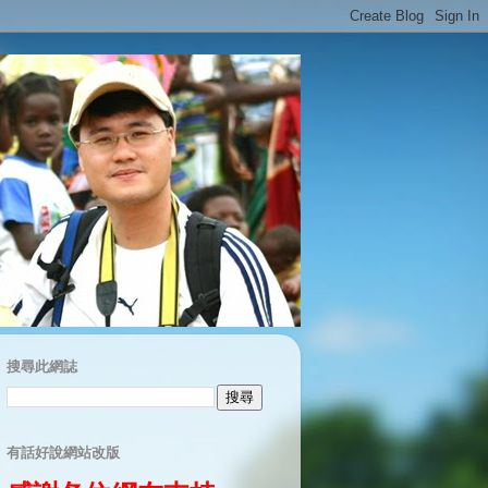
搜尋此網誌
有話好說網站改版