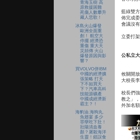
青海玉樹 高
原救援困難
藍綠雙方
死傷人數攀升
藏人悲歌！
佈完成委
會議沒有
冰島火山爆發
歐洲全面重
創！ 航空大
立委打架
停擺 經濟恐
重傷 重大天
災頻傳 火山
公私立大
爆發原因與影
響？
買VOLVO併IBM
攸關開放
中國的經濟擴
張策略 打天
大校長李
下不如買天
下？汽車高科
校長們強
技能源礦產
教之」，
中國成經濟新
霸主？！
外加名額
海豹油.海狗丸.
魚翅宴 多少
罪孽吃下肚！
壯陽清血養
顏？屠殺海洋
生靈！錯誤食