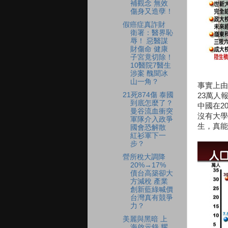
補觀念 無效
傷身又造孽！
假癌症真詐財
衛署：醫界恥
辱！ 惡醫謀
財傷命 健康
子宮竟切除！
10醫院7醫生
涉案 醜聞冰
山一角？
事實上由
21死874傷 泰國
23萬人
到底怎麼了？
中國在2
曼谷流血衝突
沒有大學
軍隊介入政爭
生，真能
國會恐解散
紅衫軍下一
步？
營所稅大調降
20%→17%
債台高築卻大
方減稅 產業
創新藍綠喊價
台灣真有競爭
力？
美麗與黑暗 上
海啟示錄 耀