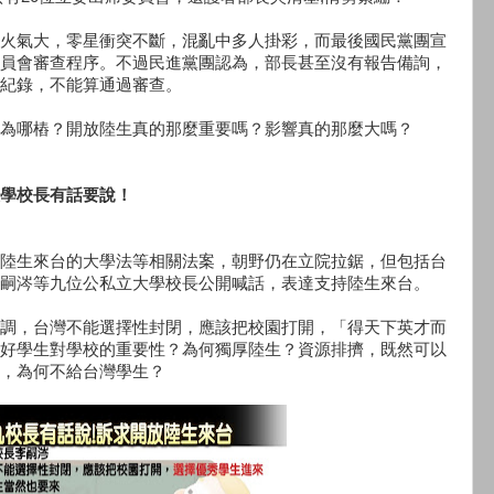
火氣大，零星衝突不斷，混亂中多人掛彩，而最後國民黨團宣
員會審查程序。不過民進黨團認為，部長甚至沒有報告備詢，
紀錄，不能算通過審查。
為哪樁？開放陸生真的那麼重要嗎？影響真的那麼大嗎？
學校長有話要說！
陸生來台的大學法等相關法案，朝野仍在立院拉鋸，但包括台
嗣涔等九位公私立大學校長公開喊話，表達支持陸生來台。
調，台灣不能選擇性封閉，應該把校園打開，「得天下英才而
好學生對學校的重要性？為何獨厚陸生？資源排擠，既然可以
，為何不給台灣學生？