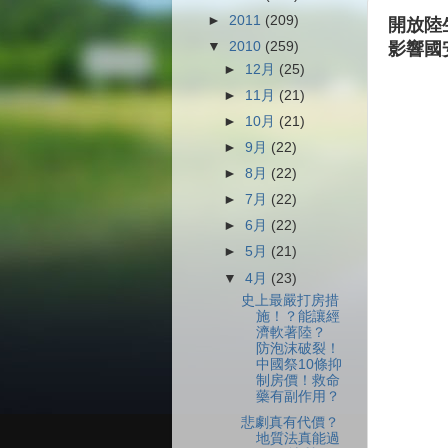
►
2011
(209)
開放陸
▼
2010
(259)
影響國
►
12月
(25)
►
11月
(21)
►
10月
(21)
►
9月
(22)
►
8月
(22)
►
7月
(22)
►
6月
(22)
►
5月
(21)
▼
4月
(23)
史上最嚴打房措
施！？能讓經
濟軟著陸？
防泡沫破裂！
中國祭10條抑
制房價！救命
藥有副作用？
悲劇真有代價？
地質法真能過