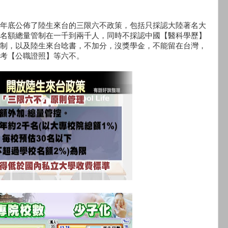
年底公佈了陸生來台的三限六不政策，包括只採認大陸著名大
名額總量管制在一千到兩千人，同時不採認中國【醫科學歷】
制，以及陸生來台唸書，不加分，沒獎學金，不能留在台灣，
考【公職證照】等六不。