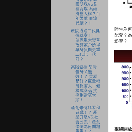
眼明珠VS貧
窮貪腐 為經
濟壓人權？百
年繁華 血淚
代價？！
陸生為何
政院通過二代健
配套？為
保草案！！
健保重大變革
影響？
改算家戶所得
單身負擔更重
二代比一代
好？
高階健檢 昂貴
傷身又無
效！？ 貴就
是好？巨量輻
射反害人！健
檢成商品 抗
癌別當冤大
頭！
產創條例非零和
遊戲！？ 產
業升級VS.社
會公義！產創
條例為何問題
拒絕開放
重重！？