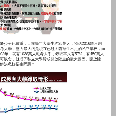
於少子化嚴重，目前每年大學生約35萬人，預估2016將只剩
報考大學，壓力最大的是現在已經面臨招生不足的私立學校，而
008年，就有1038萬人報考大學，錄取率只有57%，有450萬人
可以念，就成了私立大學贊成開放陸生的最大誘因。開放陸
解決私校招生問題？