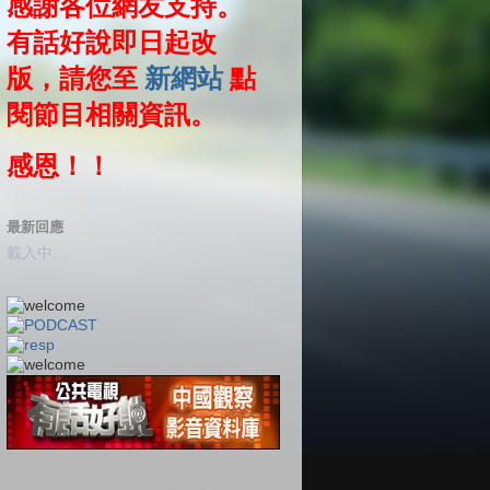
感謝各位網友支持。
有話好說即日起改
版，請您至
新網站
點
閱節目相關資訊。
感恩！！
最新回應
載入中…