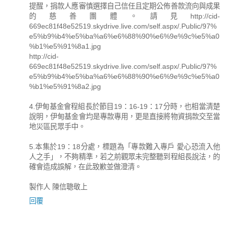
提醒，捐款人應審慎選擇自己信任且定期公佈善款流向與成果
的慈善團體。請見http://cid-
669ec81f48e52519.skydrive.live.com/self.aspx/.Public/97%
e5%b9%b4%e5%ba%a6%e6%88%90%e6%9e%9c%e5%a0
%b1%e5%91%8a1.jpg
http://cid-
669ec81f48e52519.skydrive.live.com/self.aspx/.Public/97%
e5%b9%b4%e5%ba%a6%e6%88%90%e6%9e%9c%e5%a0
%b1%e5%91%8a2.jpg
4.伊甸基金會程組長於節目19：16-19：17分時，也相當清楚
說明，伊甸基金會均是專款專用，更是直接將物資捐款交至當
地災區民眾手中。
5.本集於19：18分處，標題為「專款難入專戶 愛心恐流入他
人之手」，不夠精準，若之前觀眾未完整聽到程組長說法，的
確會造成誤解，在此致歉並做澄清。
製作人 陳信聰敬上
回覆