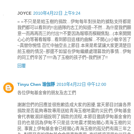
JOYCE
2010年4月22日 上午9:24
= =不只是是給玉樹的捐款...伊甸每年對扶助的據點支持都是
我們都可以看到的!!出過隊的志工的知道~不然...為什麼我們願
意一而再再而三的付出?!不要因為報導而模糊焦點...(本來開開
心心的等著看報導...看到節目這樣的曲解...不開心)小敏辛苦了
~真替你惋惜.百忙中抽空去上節目.本來是希望讓大家更清楚目
前玉樹的情況~那還不如留在伊甸繼續處理募款的事情...伊甸
的同工們辛苦了!!!!!為了玉樹的孩子們~我們拼了!!
回覆
Tinyu Chen 瑜伽靜
2010年4月22日 中午12:00
各位伊甸基金會的朋友及志工們
謝謝您們的回應並很抱歉造成大家的困擾,當天節目討論各界
捐款是否能夠專款專用送給青海玉樹地震的災民們,伊甸基金
會代表敏淑詳細說明了捐款的流程,本節目邀請伊甸基金會的
目的也是因為伊甸不只是這次地震才開始關心青海玉樹的災
民, 事實上伊甸基金會已經關心青海玉樹的孤兒們有兩三年之