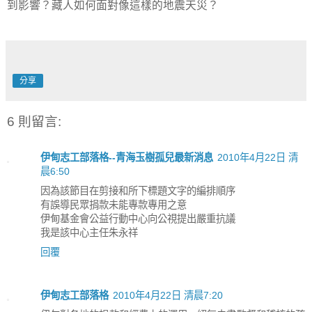
到影響？藏人如何面對像這樣的地震天災？
分享
6 則留言:
伊甸志工部落格--青海玉樹孤兒最新消息
2010年4月22日 清
晨6:50
因為該節目在剪接和所下標題文字的編排順序
有誤導民眾捐款未能專款專用之意
伊甸基金會公益行動中心向公視提出嚴重抗議
我是該中心主任朱永祥
回覆
伊甸志工部落格
2010年4月22日 清晨7:20