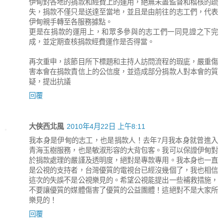
伊甸對各地的捐款和經費上的運用，絕無未盡監督和稽核的疏
失，捐款不僅只是送達至當地，並且是由前往的志工們，代表
伊甸親手轉至各服務據點。
更是在捐款的運用上，和眾多參與的志工們一同見證之下完
成，並定期查核捐款經費運作是否得當。
再次重申，該節目所下標題和主持人訪問流程的瑕庛，嚴重傷
害本會在捐款責信上的公信度，並造成部分捐款人對本會的質
疑，提出抗議
回覆
大俠西北風
2010年4月22日 上午8:11
我本身是伊甸的志工，也是捐款人！去年7月我本身就曾進入
青海玉樹服務，也是敏淑形容的大背包客。我可以保證伊甸對
於捐款處理的嚴謹及透明度，絕對是專款專用。我本身也一直
是公視的支持者，台灣優質的電視台已經沒幾個了，我也相信
這次的失誤不是公視樂見的。希望公視能提出一些補救措施，
不要讓優質的媒體傷害了優質的公益團體！這絕對不是大家所
樂見的！
回覆