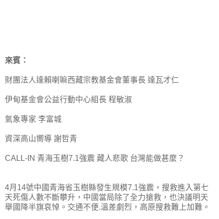
來賓：
財團法人達賴喇嘛西藏宗教基金會董事長 達瓦才仁
伊甸基金會公益行動中心組長 程敏淑
氣象專家 李富城
資深高山嚮導 謝哲青
CALL-IN 青海玉樹7.1強震 藏人悲歌 台灣能做甚麼？
4月14號中國青海省玉樹縣發生規模7.1強震，搜救進入第七
天死傷人數不斷攀升，中國當局除了全力搶救，也決議明天
舉國降半旗哀悼。交通不便.溫差劇烈，高原搜救難上加難。