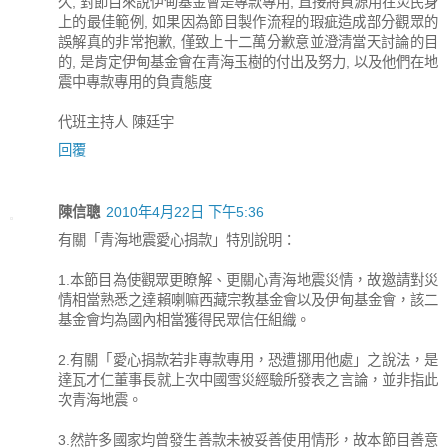
久, 對節目來說伊甸基金會是專款專用, 直接將資源用在災民身
上的最佳範例, 如果因為節目製作流程的瑕疵造成部分觀眾的
誤解真的非常抱歉, 僅致上十二萬分歉意並澄清當天討論的目
的, 是肯定伊甸基金會在青海玉樹的付出及努力, 以及他們在地
震中專款專用的負責態度
代班主持人 陳廷宇
回覆
陳信聰
2010年4月22日 下午5:36
有關「青海地震愛心捐款」特別說明：
1.本節目為使觀眾更瞭解、更關心青海地震災情，故邀請對災
情相當熟悉之達賴喇嘛西藏宗教基金會以及伊甸基金會，該二
基金會均為國內相當獲得民眾信任組織。
2.有關「愛心捐款若非專款專用，恐遭挪用他處」之說法，是
達瓦才仁董事長就上次中國雪災經驗所發表之言論，並非指此
次青海地震。
3.然許多國家均曾發生善款未被妥善使用情形，故本節目善意