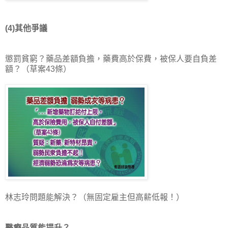
(4)其他爭議
懲罰貧窮？藥品差額負擔，藥費高於保費，被保人要自負差
額？（草案43條）
林志玲問題能解決？（無固定雇主但高薪低報！）
醫療品質能提升？