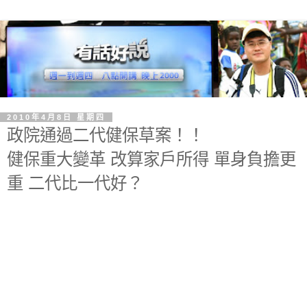
2010年4月8日 星期四
政院通過二代健保草案！！
健保重大變革 改算家戶所得 單身負擔更
重 二代比一代好？