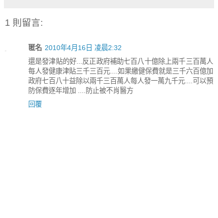
1 則留言:
匿名
2010年4月16日 凌晨2:32
還是發津貼的好...反正政府補助七百八十億除上兩千三百萬人
每人發健康津貼三千三百元....如果繳健保費就是三千六百億加
政府七百八十益除以兩千三百萬人每人發一萬九千元....可以預
防保費逐年增加 ....防止被不肖醫方
回覆