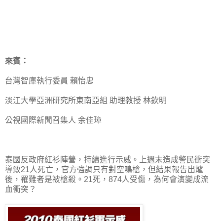
來賓：
台灣智庫執行委員 賴怡忠
淡江大學亞洲研究所東南亞組 助理教授 林欽明
公視國際新聞召集人 余佳璋
泰國反政府紅衫陣營，持續進行示威。上週末造成警民衝突
導致21人死亡，官方強調只有對空鳴槍，但結果報告出爐
後，罹難者是被槍殺。21死，874人受傷，為何會演變成流
血衝突？