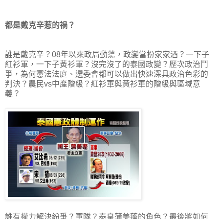
都是戴克辛惹的禍？
誰是戴克辛？08年以來政局動蕩，政變當扮家家酒？一下子
紅衫軍，一下子黃衫軍？沒完沒了的泰國政變？歷次政治鬥
爭，為何憲法法庭、選委會都可以做出快速深具政治色彩的
判決？農民vs中產階級？紅衫軍與黃衫軍的階級與區域意
義？
誰有權力解決紛爭？軍隊？泰皇蒲美蓬的角色？最後將如何