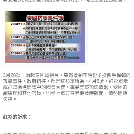
3月28號，兩起泰國電視台，突然遭到不明份子投擲手榴彈的
攻擊事件，政府指控，都是紅衫軍所為。4月5號，紅衫軍示
威群眾衝進開議中的國會大樓，鎮暴警察節節敗退，受困的
副總理和其他官員，則坐上軍方直昇機及時離開，情勢開始
失控。
紅衫的訴求：