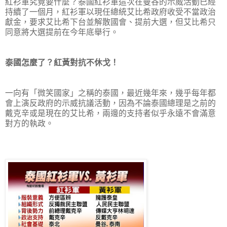
紅衫軍究竟要什麼？泰國紅衫軍這次在曼谷的示威活動已經
持續了一個月，紅衫軍以現任總統艾比希政府收受不當政治
獻金，要求艾比希下台並解散國會、提前大選，但艾比希只
同意將大選提前在今年底舉行。
泰國怎麼了？紅黃對抗不休戈！
一向有「微笑國家」之稱的泰國，最近幾年來，幾乎每年都
會上演反政府的示威抗議活動，因為不論泰國總理是之前的
戴克辛或是現在的艾比希，兩邊的支持者似乎永遠不會滿意
對方的執政。