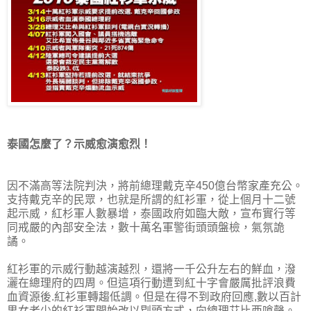
泰國怎麼了？示威愈演愈烈！
因不滿高等法院判決，將前總理戴克辛450億台幣家產充公。
支持戴克辛的民眾，也就是所謂的紅衫軍，從上個月十二號
起示威，紅杉軍人數暴增，泰國政府如臨大敵，宣布實行等
同戒嚴的內部安全法，數十萬名軍警街頭頭盤檢，氣氛詭
譎。
紅衫軍的示威行動越演越烈，還將一千公升左右的鮮血，潑
灑在總理府的四周。但這項行動遭到紅十字會嚴厲批評浪費
血資源後.紅衫軍轉趨低調。但是在得不到政府回應,數以百計
男女老少的紅衫軍開始改以剔頭方式，向總理艾比西嗆聲。