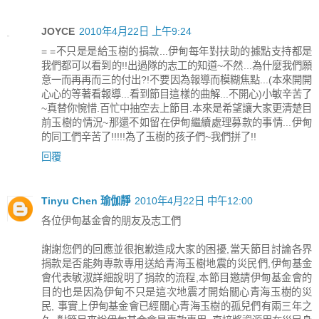
JOYCE
2010年4月22日 上午9:24
= =不只是是給玉樹的捐款...伊甸每年對扶助的據點支持都是
我們都可以看到的!!出過隊的志工的知道~不然...為什麼我們願
意一而再再而三的付出?!不要因為報導而模糊焦點...(本來開開
心心的等著看報導...看到節目這樣的曲解...不開心)小敏辛苦了
~真替你惋惜.百忙中抽空去上節目.本來是希望讓大家更清楚目
前玉樹的情況~那還不如留在伊甸繼續處理募款的事情...伊甸
的同工們辛苦了!!!!!為了玉樹的孩子們~我們拼了!!
回覆
Tinyu Chen 瑜伽靜
2010年4月22日 中午12:00
各位伊甸基金會的朋友及志工們
謝謝您們的回應並很抱歉造成大家的困擾,當天節目討論各界
捐款是否能夠專款專用送給青海玉樹地震的災民們,伊甸基金
會代表敏淑詳細說明了捐款的流程,本節目邀請伊甸基金會的
目的也是因為伊甸不只是這次地震才開始關心青海玉樹的災
民, 事實上伊甸基金會已經關心青海玉樹的孤兒們有兩三年之