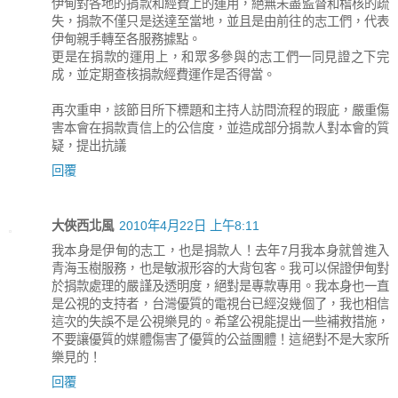
伊甸對各地的捐款和經費上的運用，絕無未盡監督和稽核的疏
失，捐款不僅只是送達至當地，並且是由前往的志工們，代表
伊甸親手轉至各服務據點。
更是在捐款的運用上，和眾多參與的志工們一同見證之下完
成，並定期查核捐款經費運作是否得當。
再次重申，該節目所下標題和主持人訪問流程的瑕庛，嚴重傷
害本會在捐款責信上的公信度，並造成部分捐款人對本會的質
疑，提出抗議
回覆
大俠西北風
2010年4月22日 上午8:11
我本身是伊甸的志工，也是捐款人！去年7月我本身就曾進入
青海玉樹服務，也是敏淑形容的大背包客。我可以保證伊甸對
於捐款處理的嚴謹及透明度，絕對是專款專用。我本身也一直
是公視的支持者，台灣優質的電視台已經沒幾個了，我也相信
這次的失誤不是公視樂見的。希望公視能提出一些補救措施，
不要讓優質的媒體傷害了優質的公益團體！這絕對不是大家所
樂見的！
回覆