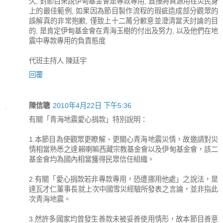
久, 對節目來說伊甸基金會是專款專用, 直接將資源用在災民身
上的最佳範例, 如果因為節目製作流程的瑕疵造成部分觀眾的
誤解真的非常抱歉, 僅致上十二萬分歉意並澄清當天討論的目
的, 是肯定伊甸基金會在青海玉樹的付出及努力, 以及他們在地
震中專款專用的負責態度
代班主持人 陳廷宇
回覆
陳信聰
2010年4月22日 下午5:36
有關「青海地震愛心捐款」特別說明：
1.本節目為使觀眾更瞭解、更關心青海地震災情，故邀請對災
情相當熟悉之達賴喇嘛西藏宗教基金會以及伊甸基金會，該二
基金會均為國內相當獲得民眾信任組織。
2.有關「愛心捐款若非專款專用，恐遭挪用他處」之說法，是
達瓦才仁董事長就上次中國雪災經驗所發表之言論，並非指此
次青海地震。
3.然許多國家均曾發生善款未被妥善使用情形，故本節目善意