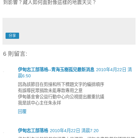
到影響？藏人如何面對像這樣的地震天災？
分享
6 則留言:
伊甸志工部落格--青海玉樹孤兒最新消息
2010年4月22日 清
晨6:50
因為該節目在剪接和所下標題文字的編排順序
有誤導民眾捐款未能專款專用之意
伊甸基金會公益行動中心向公視提出嚴重抗議
我是該中心主任朱永祥
回覆
伊甸志工部落格
2010年4月22日 清晨7:20