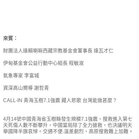
來賓：
財團法人達賴喇嘛西藏宗教基金會董事長 達瓦才仁
伊甸基金會公益行動中心組長 程敏淑
氣象專家 李富城
資深高山嚮導 謝哲青
CALL-IN 青海玉樹7.1強震 藏人悲歌 台灣能做甚麼？
4月14號中國青海省玉樹縣發生規模7.1強震，搜救進入第七
天死傷人數不斷攀升，中國當局除了全力搶救，也決議明天
舉國降半旗哀悼。交通不便.溫差劇烈，高原搜救難上加難。