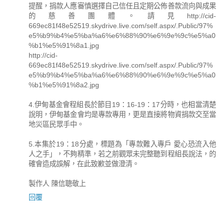
提醒，捐款人應審慎選擇自己信任且定期公佈善款流向與成果
的慈善團體。請見http://cid-
669ec81f48e52519.skydrive.live.com/self.aspx/.Public/97%
e5%b9%b4%e5%ba%a6%e6%88%90%e6%9e%9c%e5%a0
%b1%e5%91%8a1.jpg
http://cid-
669ec81f48e52519.skydrive.live.com/self.aspx/.Public/97%
e5%b9%b4%e5%ba%a6%e6%88%90%e6%9e%9c%e5%a0
%b1%e5%91%8a2.jpg
4.伊甸基金會程組長於節目19：16-19：17分時，也相當清楚
說明，伊甸基金會均是專款專用，更是直接將物資捐款交至當
地災區民眾手中。
5.本集於19：18分處，標題為「專款難入專戶 愛心恐流入他
人之手」，不夠精準，若之前觀眾未完整聽到程組長說法，的
確會造成誤解，在此致歉並做澄清。
製作人 陳信聰敬上
回覆