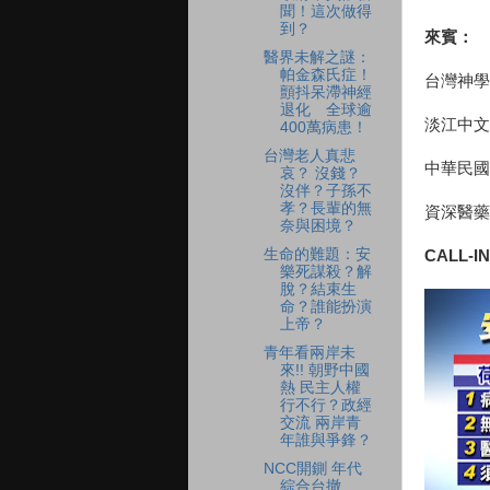
聞！這次做得
到？
來賓：
醫界未解之謎：
帕金森氏症！
台灣神學
顫抖呆滯神經
退化 全球逾
淡江中文
400萬病患！
台灣老人真悲
中華民國
哀？ 沒錢？
沒伴？子孫不
孝？長輩的無
資深醫藥
奈與困境？
生命的難題：安
CALL-IN
樂死謀殺？解
脫？結束生
命？誰能扮演
上帝？
青年看兩岸未
來!! 朝野中國
熱 民主人權
行不行？政經
交流 兩岸青
年誰與爭鋒？
NCC開鍘 年代
綜合台撤