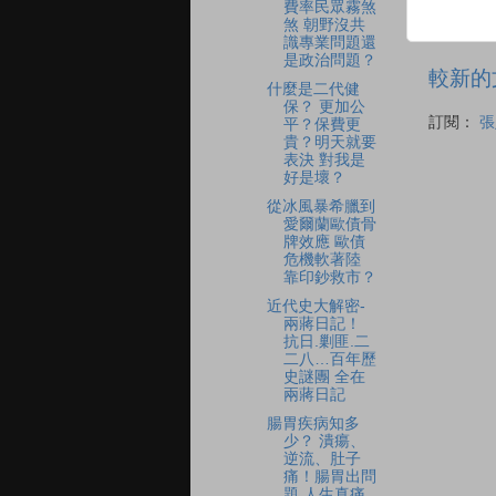
費率民眾霧煞
煞 朝野沒共
識專業問題還
是政治問題？
較新的
什麼是二代健
保？ 更加公
訂閱：
張
平？保費更
貴？明天就要
表決 對我是
好是壞？
從冰風暴希臘到
愛爾蘭歐債骨
牌效應 歐債
危機軟著陸
靠印鈔救市？
近代史大解密-
兩蔣日記！
抗日.剿匪.二
二八…百年歷
史謎團 全在
兩蔣日記
腸胃疾病知多
少？ 潰瘍、
逆流、肚子
痛！腸胃出問
題 人生真痛