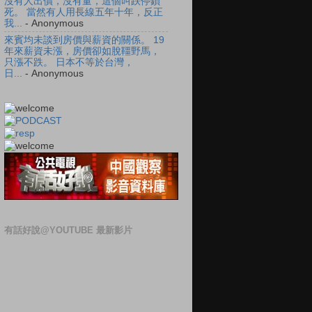
沒有人出價，沒有量，這個叫跌停鎖
死。 當然有人用長線五年十年，反正
我...
- Anonymous
來賓均未談到房價與薪資的關係。 19
年來薪資未漲，房價卻如脫韁野馬，
只漲不跌。 日本不等於台灣，
日...
- Anonymous
有話好說@YOUTUBE 最新影片