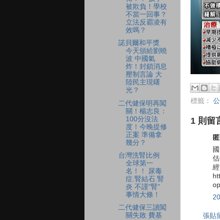
被欺負！學校
不當一回事？
立法反霸凌有
效嗎？
諾貝爾和平獎
今天頒給劉曉
波 中國氣
炸！封鎖消息
壓制言論 大
陸民主現曙
光？
標籤：
公
二代健保明再闖
關！楊志良：
100分沒法
1 則留
度！今晚提修
正案 準備拿
匿
幾分？
國
台灣洗腎比例
估
全球第一
經
名！！ 尿毒
ht
症.腎結石.腎
op
炎 不謹”腎”
事情大條！
2
二代健保三讀闖
關失敗 費基
張貼