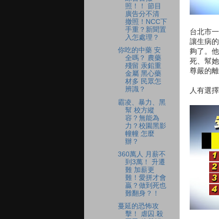
照！！ 節目
廣告分不清
撤照！NCC下
手重？新聞置
台北市一
入怎處理？
讓生病的
你吃的中藥 安
夠了。他
全嗎？ 農藥
死、幫她
殘留 汞鉛重
尊嚴的離
金屬 黑心藥
材多 民眾怎
辨識？
人有選擇
霸凌、暴力、黑
幫 校方縱
容？無能為
力？校園黑影
幢幢 怎麼
辦？
360萬人 月薪不
到3萬！ 升遷
難 加薪更
難！愛拼才會
贏？做到死也
難翻身？！
蔓延的恐怖攻
擊！ 虐囚.殺