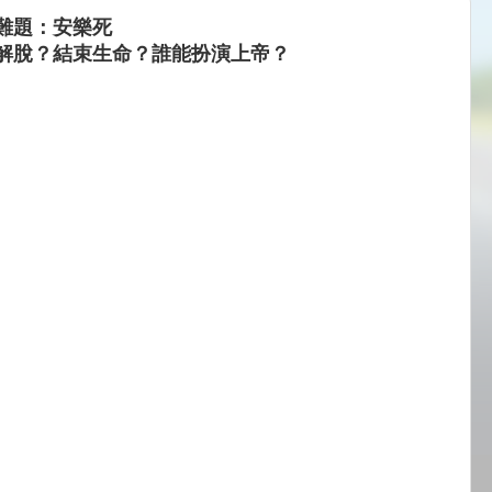
難題：安樂死
解脫？結束生命？誰能扮演上帝？