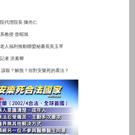
院代理院長 陳尚仁
系教授 曾昭旭
老人福利推動聯盟秘書長吳玉琴
記者 洪素卿
謀殺？解脫？你對安樂死的看法？