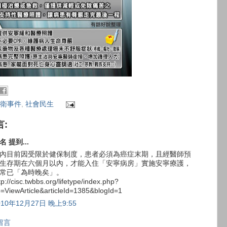
衛事件
,
社會民生
言:
名 提到...
內目前因受限於健保制度，患者必須為癌症末期，且經醫師預
生存期在六個月以內，才能入住「安寧病房」實施安寧療護，
常已「為時晚矣」。
tp://cisc.twbbs.org/lifetype/index.php?
=ViewArticle&articleId=1385&blogId=1
010年12月27日 晚上9:55
留言