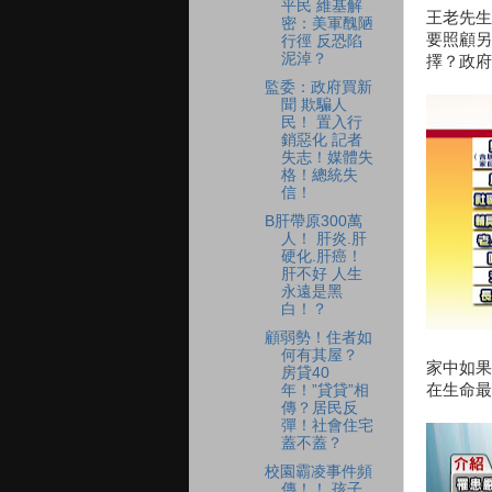
平民 維基解
王老先生
密：美軍醜陋
要照顧另
行徑 反恐陷
泥淖？
擇？政府
監委：政府買新
聞 欺騙人
民！ 置入行
銷惡化 記者
失志！媒體失
格！總統失
信！
B肝帶原300萬
人！ 肝炎.肝
硬化.肝癌！
肝不好 人生
永遠是黑
白！？
顧弱勢！住者如
何有其屋？
家中如果
房貸40
在生命最
年！”貸貸”相
傳？居民反
彈！社會住宅
蓋不蓋？
校園霸凌事件頻
傳！！ 孩子