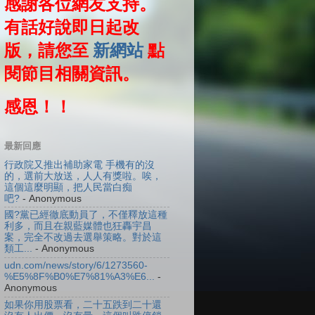
感謝各位網友支持。
有話好說即日起改
版，請您至
新網站
點
閱節目相關資訊。
感恩！！
最新回應
行政院又推出補助家電 手機有的沒
的，選前大放送，人人有獎啦。唉，
這個這麼明顯，把人民當白痴
吧?
- Anonymous
國?黨已經徹底動員了，不僅釋放這種
利多，而且在親藍媒體也狂轟宇昌
案，完全不改過去選舉策略。對於這
類工...
- Anonymous
udn.com/news/story/6/1273560-
%E5%8F%B0%E7%81%A3%E6...
-
Anonymous
如果你用股票看，二十五跌到二十還