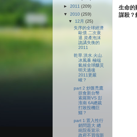
►
2011
(209)
生命的
▼
2010
(259)
謀殺？
▼
12月
(25)
失序的全球經濟
歐債.二次衰
退.資產泡沫
詭譎失衡的
2011
乾旱.洪水.火山.
冰風暴 極端
氣候全球釀災
明天過後
2011更嚴
峻？
part 2 炒匯禿鷹
掠食新台幣
索羅斯VS 彭
淮南 6A總裁
打敗投機巨
鱷？
part 1:置入性行
銷問題大 總
統院長宣示
政府不買假新