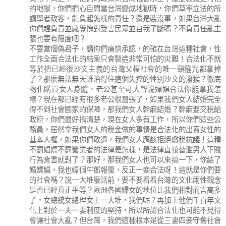
的地獄，你們捫心自問當台灣變成地獄時，你們草率立法的所
謂學者政客，能負起怎樣的責任？還是裝沒事，如果台灣大亂
你們趕負責並感覺愧對受害民眾並自我了斷嗎？不負責任亂主
張也要有限度吧？
不要當個偽君子，請你們痛快承認，的確在台灣這種社會，性
工作全面合法化的結果只會製造非常可怕的災難！合法化不就
等於把已經很沙文主義的台灣父權社會的唯一頸箍咒都拿掉
了？那麼無法無天誰治得住這個失控的性別沙文的潑猴？徹底
物化購買女人身體，老公甚至可大聲說嫖娼合法你能拿我怎
樣？現在都已經有很多老公很囂張了，如果我們女人結婚完全
得不到社會國家的保障，那我們女人幹麻結婚？幹麻要交稅給
政府，你們最好搞清楚，現在女人多有工作，所以你們這些公
務員，居然拿我們女人的稅金做的事情是合法化的出賣女性的
基本人權，如果你們敢過，我們女人應該拒絕繳稅抗議！這種
不罰娼嫖不罰營業者的法律是怎樣，是法律直接替濫男人下賤
行為背書就對了？那好，那我們女人也可以來搞一下，你結了
婚嫖娼，我也嫖個牛郎報復，反正一妾合法呀！這就是你們要
的社會嗎？說一大堆廢話前，要不要看看台灣的文化兩性觀念
是否已經真正平等？歐洲各國婦女的地位比我們相對而言高多
了，女總統女總理女王一大堆，我們呢？再加上他們千百年文
化上對於一夫一妻制度的堅持，所以所謂合法化也可能不見得
會讓社會大亂？但台灣，我們這種根本是從三妻四妾守舊社會