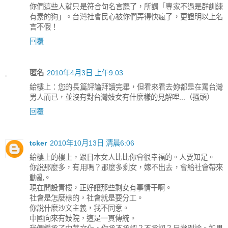
你們這些人就只是符合句名言罷了，所謂「專家不過是群訓練
有素的狗」。台灣社會民心被你們弄得快瘋了，更證明以上名
言不假！
回覆
匿名
2010年4月3日 上午9:03
給樓上：您的長篇評論拜讀完畢，但看來看去妳都是在罵台灣
男人而已，並沒有對台灣妓女有什麼樣的見解哩...（搔頭）
回覆
tcker
2010年10月13日 清晨6:06
給樓上的樓上，跟日本女人比比你會很幸福的。人要知足。
你說那麼多，有用嗎？那麼多剩女，嫁不出去，會給社會帶來
動亂。
現在開設青樓，正好讓那些剩女有事情干啊。
社會是怎麼樣的，社會就是要分工。
你說什麽沙文主義，我不同意。
中國向來有妓院，這是一貫傳統。