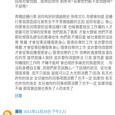
造成社會問題,, 我想反問你 剩男呢?其實他們都不是問題啊?
不是嗎?
青樓這種行業 若你有好好讀過歷史 熟悉文化 你便會知道 這種
行業就是造成社會男女不平等價值觀的主因,若你有愛心 善心
你便會去同情那些從事這種行業 也喊著要妓女工作權的人才
是最可悲可憐的受害者 他們是為了養家 才會大聲喊 他們不是
那些想買名牌包的賣春女性 他們是不懂自愛 被社會壓到沒自
尊 尊嚴 才會從事這種傷害身心 傷害自尊的工作 並非要你改
尊嚴 才會從事這種傷害身心 傷害自尊的工作 並非要你改變想
才會從事這種傷害身心 傷害自尊的工作 快樂刺激激情浪漫自
在的性 當然是讓人愉快 並非要你改變想法 只是 當性愛 變成
你賺錢的工作時 不賺不能時 會出現許多痛苦的負面情況.....你
沒有身體自主權,,而我們是否該關心一下這樣的狀況...從社會.
環境來看..而不只是說 疑我可以正大光明消費了!因為 有天也
許你的孫女 女兒被你的同事老闆消費了也不一定 如果你 有天
也許你的孫女 女兒被你的同事老闆消費了也不一定 如果你能
不痛 那其實這樣也喪失了人的本性了
回覆
鷹眼
2011年11月29日 下午3:21