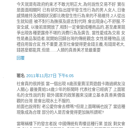
今天就是有政府約束才不敢光明正大,為何說性交易不好 實在
是面面相關阿 已有研究指出提早發生性行為的男人女人,日後
感情維持及婚姻狀況都比晚發生性行為來的不易維持,2人從出
生就知道 被不對行為撫摸及語言對代時,會出現身心不舒服,不
安全感, 以後若是開放了,相對一定會變成種商品的,甚至產業競
爭出現各種更露骨不堪的消費行為及廣告, 當性愛成為交易 女
性是產品製造者,就開始回歸台灣的傳統觀念:女性是種物品,送
禮自用皆合宜,性不重要,甚至社會變得更金錢主義,有錢是老大,
錢甚麼都能買,但是......人類的真善美才是最重要
回覆
匿名
2011年11月27日 下午6:05
社會真的很誇張 當一個出現 8歲孩童賣淫買遊戲卡路過網友沒
人關心 最後賣給14歲少年的新聞時 代表社會已經病了 上面匿
名的女性說的對 歐外國家的政策搬來沒建立基本真善美價值
觀的台灣 是會出現水土不服的,
前面也說得對 老公愛你會去標嗎?但是上面暱稱也說了 當這種
現象成為合理 部分的人是否會覺得更加無所謂呢?
當暱稱樓下的發言者說 中國傳統有青樓這種行業 並說 剩女會