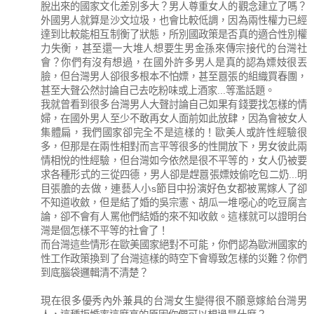
脫出來的國家文化差別多大？男人尊重女人的觀念建立了嗎？
外國男人就算是沙文垃圾，也會比較低調，因為兩性權力已經
達到比較能相互制衡了狀態，所別國政策是否真的適合性別權
力失衡，甚至還一大堆人想要生男金孫來傳宗接代的台灣社
會？你們有沒有想過，在國外許多男人是真的認為嫖妓很丟
臉，但台灣男人卻很多根本不怕嫖，甚至囂張的組織買春團，
甚至大聲公然討論自己去吃粉味或上酒家...等濫話題。
我就曾看到很多台灣男人大聲討論自己如果有錢要找怎樣的情
婦，在國外男人至少不敢再女人面前如此放肆，因為會被女人
集體扁，我們國家卻完全不是這樣的！歐美人或許性經驗很
多，但那是在兩性相對而言平等很多的性開放下，男女彼此兩
情相悅的性經驗，但台灣如今依然是很不平等的，女人仍被要
求各種形式的三從四德，男人卻是趕囂張嫖妓偷吃包二奶...明
目張膽的去做，連藝人小s節目中扮演好色女都被罵嫁人了卻
不知道收斂，但是結了婚的吳宗憲、胡瓜一堆噁心的吃豆腐言
論，卻不會有人罵他們結婚的來不知收斂。這樣就可以證明台
灣是個怎樣不平等的社會了！
而台灣這些情形在歐美國家絕對不可能，你們認為歐洲國家的
性工作政策換到了台灣這樣的時空下會導致怎樣的災難？你們
到底腦袋邏輯清不清楚？
現在很多優秀內外兼具的台灣女生變得很不願意嫁給台灣男