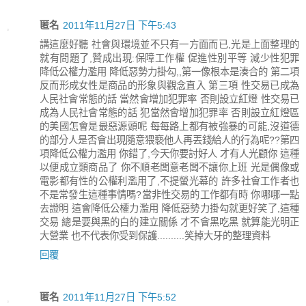
匿名
2011年11月27日 下午5:43
講這麼好聽 社會與環境並不只有一方面而已,光是上面整理的
就有問題了,贊成出現:保障工作權 促進性別平等 減少性犯罪
降低公權力濫用 降低惡勢力掛勾,,第一像根本是湊合的 第二項
反而形成女性是商品的形象與觀念直入 第三項 性交易已成為
人民社會常態的話 當然會增加犯罪率 否則設立紅燈 性交易已
成為人民社會常態的話 犯當然會增加犯罪率 否則設立紅燈區
的美國怎會是最惡源頭呢 每每路上都有被強暴的可能,沒道德
的部分人是否會出現隨意猥褻他人再丟錢給人的行為呢??第四
項降低公權力濫用 你錯了,今天你要討好人 才有人光顧你 這種
以便成立類商品了 你不順老闆意老闆不讓你上班 光是偶像或
電影都有性的公權利濫用了,不提螢光幕的 許多社會工作者也
不是常發生這種事情嗎?當非性交易的工作都有時 你哪哪一點
去證明 這會降低公權力濫用 降低惡勢力掛勾就更好笑了,這種
交易 總是要與黑的白的建立關係 才不會黑吃黑 就算能光明正
大營業 也不代表你受到保護..........笑掉大牙的整理資料
回覆
匿名
2011年11月27日 下午5:52