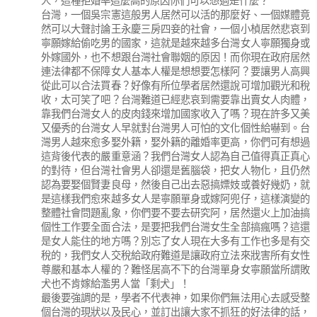
人，這種拒婚率這麼高的原因你們可以想過是什麼？
台灣，一個吳宗憲這般男人居然可以活的那麼好、一個媒體竟
然可以大聲討論王永慶三房四妾的社會，一個小楨居然悲哀到
寧願嫁給偷吃男的國家，這就是越來越多台灣女人寧願獨身或
外嫁國外，也不想跟台灣社會聯姻的原因！而你現在政府居然
連法律都不保障女人基本人權是想想要怎樣阿？要讓男人高興
從此可以合法買春？好像有所位學者居然還說可增加觀光和稅
收，太可笑了吧？台灣難道已經悲哀到需要靠出賣女人肉體，
靠我們台灣女人的皮肉錢來增加國家收入了嗎？現在許多又美
又優秀的台灣女人早就對台灣男人可怕的文化個性給嚇到。台
灣男人越來愈多娶外籍，娶外籍的離婚率更高，你們可有想過
這背後代表的嚴重意涵？我們台灣女人認為自己值得真正真心
的對待，但台灣社會男人卻還是舊腦袋，把女人物化，且仍然
認為要娶個賢妻良母，然後自己出去惡搞嫖妓或養好幾奶，就
是這樣我們愈來越多女人是寧願單身或嫁阿兜仔，這樣演變的
整體社會問題亂象，你們要不要去研究阿，居然還火上加油搞
個性工作要全面合法，是要把我們台灣女生全部搞瘋嗎？這還
是女人能住的地方嗎？別忘了女人現在大多有工作也多是有交
稅的，我們女人交稅給政府難道是讓政府立法來戕害所有女性
尊嚴和基本人權的？難怪居高不下的台灣單身女寧願當所謂敗
犬也不肯嫁給濫男人當「剩犬」！
最後要強調的是，學者不代表神，如果你們無法用心去感受整
個台灣的現狀以及民心，並訂出讓大家不抓狂的好法律的話，