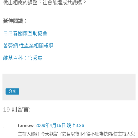
做出相應的調整？社會能達成共識嗎？
延伸閱讀：
日日春關懷互助協會
苦勞網 性產業相關報導
維基百科：官秀琴
分享
19 則留言:
tbrmow
2009年4月15日 晚上8:26
主持人你好!今天觀賞了節目以後!!不得不吐為快!相信主持人兒