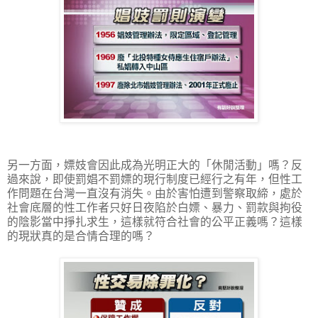
另一方面，嫖妓會因此成為光明正大的「休閒活動」嗎？反
過來說，即使罰娼不罰嫖的現行制度已經行之有年，但性工
作問題在台灣一直沒有消失。由於害怕遭到警察取締，處於
社會底層的性工作者只好日夜陷於白嫖、暴力、罰款與拘役
的陰影當中掙扎求生，這樣就符合社會的公平正義嗎？這樣
的現狀真的是合情合理的嗎？