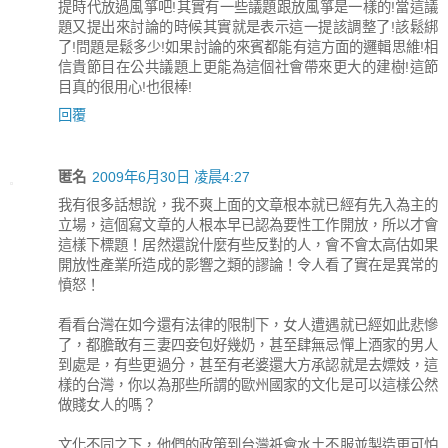
提時代放過風箏吧!其實有一些議題跟放風箏是一樣的!當這議
題又提出來討論的時候其實就是表示這一提該調整了!該鬆綁
了!問題是鬆多少!如果討論的來賓都能有這方面的邏輯思維!相
信貴節目在公共議題上更能為這個社會帶來更大的建樹!這節
目真的很用心!也很棒!
回覆
匿名
2009年6月30日 凌晨4:27
我有很多話想說，我不爽上面的文章根本就已經有先入為主的
立場，這個寫文章的人根本早已認為要性工作開放，所以才會
這樣下標題！居然還說什麼有些反對的人，會不會太高估如果
開放性產業所造成的影響之類的謬論！令人看了實在是異常的
憤怒！
看看台灣在如今還有法律的限制下，女人遭遇就已經如此悲慘
了，都膽敢有三妻四妾包好幾奶，甚至肆無忌憚上酒家的男人
到處是，有些更過分，甚至有老婆還大方承認就是去嫖妓，這
樣的台灣，你以為那些所謂的歐州國家的文化是可以這樣公然
做賤女人的嗎？
文化不同之下，他們的政策到台灣祇會水土不服並製造更可怕