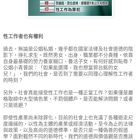
性工作者也有權利
過去，無論是公娼私娼，幾乎都在國家法律及社會道德的陰
影下，掙扎求生。既然男女、出身、職業都不分貴賤，依靠
自身最基礎的勞力養家糊口、養活子女，有何好感到恥辱？
公娼小青曾說：「如果能選擇，我也想當郭台銘的女
兒！」，我們的社會，是否到了需要以同理心理解性工作者
的時刻？
另外，社會真能接受性工作也是一種正當工作？如果僅是嚴
格取締中大型情色業，不罰個體戶，是否能解決問題？或者
只是逃避？
即使性產業尚未除罪化，目前的社會上也充滿了各種遊走尺
度邊緣的，以性為主體的產業或經濟活動。至今為止的法律
與政策，以及高尚的道德標準，是否只是一種偽善的假道
學？面對截然不同的新時代，我們的道德與價值觀是否應該