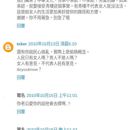
我們繼承了中華文化，你承不承認？不承認？另當別論。如果
承認，就要接受青樓這個事實。有青樓不代表女人就沒法活，
這是給女人的生活更加美好提供的路徑和方便。
謝謝。你不用著急。別急了哦
回覆
tcker
2010年10月13日 清晨6:10
還有你說民心搞亂，實際上是偷換概念。
人民只有女人嗎？男人不是人嗎？
女人有意見，不代表人民有意見。
doyouknow？
回覆
匿名
2010年10月15日 上午11:01
你老公愛你的話他會去嫖嗎..?
回覆
匿名
2010年10月15日 晚上11:42