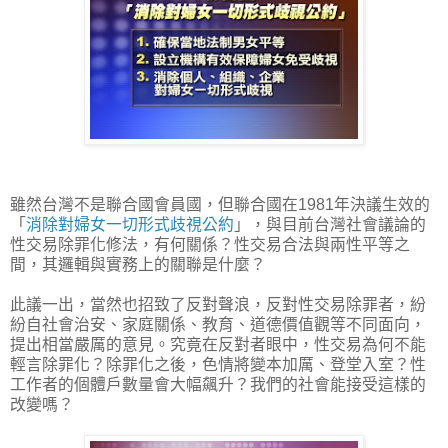
雖然台灣不是聯合國會員國，但聯合國在1981年決議生效的
「
消除對婦女一切形式歧視公約
」，與目前台灣社會議論的
性交易除罪化修法，有何關係？性交易合法與兩性平等之
間，其邏輯與實務上的關聯是什麼？
此議一出，當然也招致了反對聲浪，反對性交易除罪者，紛
紛自社會治安、家庭關係、教育、道德價值觀等不同面向，
提出相當嚴厲的意見。究竟在反對者眼中，性交易為何不能
輕言除罪化？除罪化之後，色情將變本加厲、登堂入室？性
工作者的個體戶數量會大幅飆升？我們的社會能接受這樣的
改變嗎？