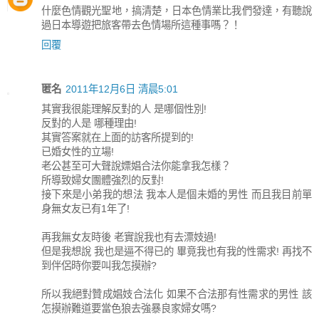
什麼色情觀光聖地，搞清楚，日本色情業比我們發達，有聽說
過日本導遊把旅客帶去色情場所這種事嗎？！
回覆
匿名
2011年12月6日 清晨5:01
其實我很能理解反對的人 是哪個性別!
反對的人是 哪種理由!
其實答案就在上面的訪客所提到的!
已婚女性的立場!
老公甚至可大聲說嫖娼合法你能拿我怎樣？
所導致婦女團體強烈的反對!
接下來是小弟我的想法 我本人是個未婚的男性 而且我目前單
身無女友已有1年了!
再我無女友時後 老實說我也有去漂妓過!
但是我想說 我也是逼不得已的 畢竟我也有我的性需求! 再找不
到伴侶時你要叫我怎摸辦?
所以我絕對贊成娼妓合法化 如果不合法那有性需求的男性 該
怎摸辦難道要當色狼去強暴良家婦女嗎?