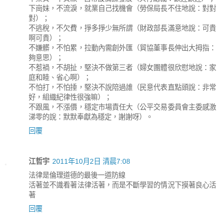
下崗妹，不流淚，就業自己找機會（勞保局長不住地說：對對
對）；
不逃稅，不欠費，掙多掙少無所謂（財政部長滿意地說：可貴
啊可貴）；
不嫌髒，不怕累，拉動內需創外匯（貿協董事長伸出大拇指：
夠意思）；
不惹禍，不胡扯，堅決不做第三者（婦女團體很欣慰地說：家
庭和睦、省心啊）；
不怕打，不怕捶，堅決不說陪過誰（民意代表直點頭說：非常
好，組織紀律性很強嘛）；
不跟風，不漲價，穩定市場責任大（公平交易委員會主委感激
涕零的說：默默奉獻為穩定，謝謝呀）。
回覆
江哲宇
2011年10月2日 清晨7:08
法律是倫理道德的最後一道防線
活著並不識看著法律活著，而是不斷學習的情況下摸著良心活
著
回覆