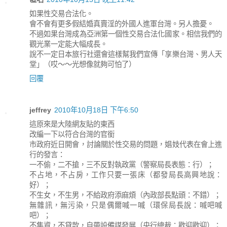
如果性交易合法化。
會不會有更多假結婚真賣淫的外國人進軍台灣。另人擔憂。
不過如果台灣成為亞洲第一個性交易合法化國家。相信我們的
觀光業一定能大幅成長。
說不一定日本旅行社還會這樣幫我們宣傳「享樂台灣、男人天
堂」（哎～～光想像就夠可怕了）
回覆
jeffrey
2010年10月18日 下午6:50
這原來是大陸網友貼的東西
改編一下以符合台灣的官銜
市政府近日開會，討論關於性交易的問題，娼妓代表在會上進
行的發言：
一不偷，二不搶，三不反對執政黨（警察局長表態：行）；
不占地，不占房，工作只要一張床（都發局長高興地說：
好）；
不生女，不生男，不給政府添麻煩（內政部長點頭：不錯）；
無雜訊，無污染，只是偶爾喊一喊（環保局長說：喊吧喊
吧）；
不集資，不貸款，自帶設備謀發展（央行總裁：歡迎歡迎）；