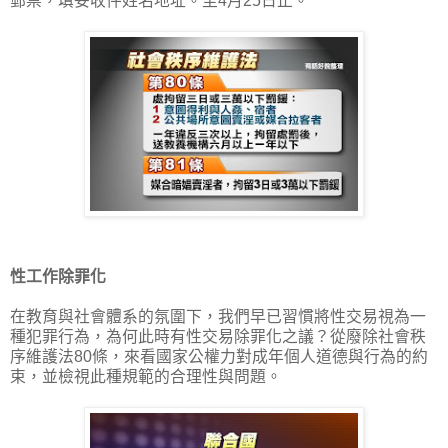
郵票，填妥收件姓名地址。至4月25日止。
性工作除罪化
在教育與社會體系的氛圍下，我們早已習慣將性交易視為一
種犯罪行為，為何此時有性交易除罪化之議？從廢除社會秩
序維護法80條，來看國家公權力對成年個人道德與行為的約
束，並檢視此種規範的合理性與問題。