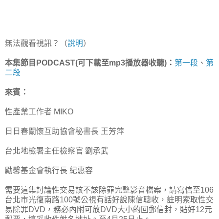
無法觀看視訊？（
說明
）
本集節目PODCAST(可下載至mp3播放器收聽)：
第一段
、
第
二段
來賓：
性產業工作者 MIKO
日日春關懷互助協會秘書長 王芳萍
台北地檢署主任檢察官 劉承武
勵馨基金會執行長 紀惠容
需要這集討論性交易該不該除罪完整影音檔案，請寫信至106
台北市光復南路100號公視有話好說陳信聰收，註明索取性交
易除罪DVD，務必內附可放DVD大小的回郵信封，貼好12元