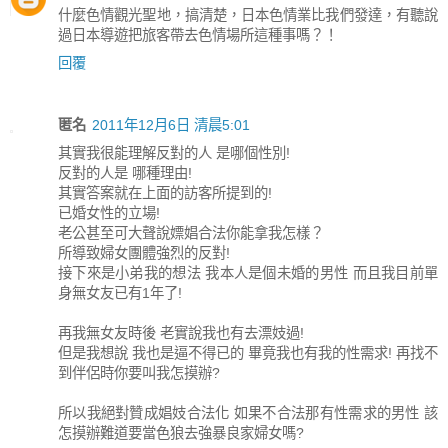
什麼色情觀光聖地，搞清楚，日本色情業比我們發達，有聽說
過日本導遊把旅客帶去色情場所這種事嗎？！
回覆
匿名
2011年12月6日 清晨5:01
其實我很能理解反對的人 是哪個性別!
反對的人是 哪種理由!
其實答案就在上面的訪客所提到的!
已婚女性的立場!
老公甚至可大聲說嫖娼合法你能拿我怎樣？
所導致婦女團體強烈的反對!
接下來是小弟我的想法 我本人是個未婚的男性 而且我目前單
身無女友已有1年了!
再我無女友時後 老實說我也有去漂妓過!
但是我想說 我也是逼不得已的 畢竟我也有我的性需求! 再找不
到伴侶時你要叫我怎摸辦?
所以我絕對贊成娼妓合法化 如果不合法那有性需求的男性 該
怎摸辦難道要當色狼去強暴良家婦女嗎?