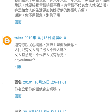
我們繼承了中華文化，你承不承認？不承認？另當別論。如果
承認，就要接受青樓這個事實。有青樓不代表女人就沒法活，
這是給女人的生活更加美好提供的路徑和方便。
謝謝。你不用著急。別急了哦
回覆
tcker
2010年10月13日 清晨6:10
還有你說民心搞亂，實際上是偷換概念。
人民只有女人嗎？男人不是人嗎？
女人有意見，不代表人民有意見。
doyouknow？
回覆
匿名
2010年10月15日 上午11:01
你老公愛你的話他會去嫖嗎..?
回覆
匿名
2010年10月15日 晚上11:42