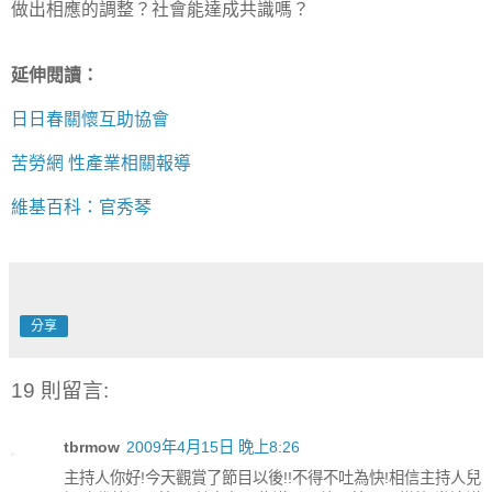
做出相應的調整？社會能達成共識嗎？
延伸閱讀：
日日春關懷互助協會
苦勞網 性產業相關報導
維基百科：官秀琴
分享
19 則留言:
tbrmow
2009年4月15日 晚上8:26
主持人你好!今天觀賞了節目以後!!不得不吐為快!相信主持人兒