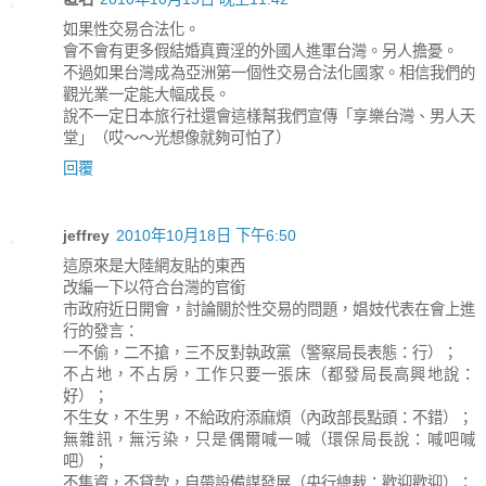
如果性交易合法化。
會不會有更多假結婚真賣淫的外國人進軍台灣。另人擔憂。
不過如果台灣成為亞洲第一個性交易合法化國家。相信我們的
觀光業一定能大幅成長。
說不一定日本旅行社還會這樣幫我們宣傳「享樂台灣、男人天
堂」（哎～～光想像就夠可怕了）
回覆
jeffrey
2010年10月18日 下午6:50
這原來是大陸網友貼的東西
改編一下以符合台灣的官銜
市政府近日開會，討論關於性交易的問題，娼妓代表在會上進
行的發言：
一不偷，二不搶，三不反對執政黨（警察局長表態：行）；
不占地，不占房，工作只要一張床（都發局長高興地說：
好）；
不生女，不生男，不給政府添麻煩（內政部長點頭：不錯）；
無雜訊，無污染，只是偶爾喊一喊（環保局長說：喊吧喊
吧）；
不集資，不貸款，自帶設備謀發展（央行總裁：歡迎歡迎）；