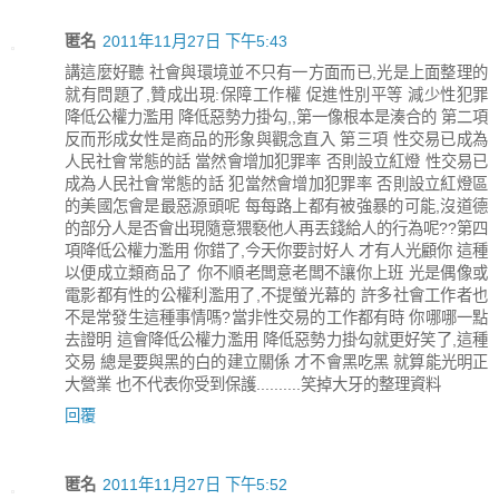
匿名
2011年11月27日 下午5:43
講這麼好聽 社會與環境並不只有一方面而已,光是上面整理的
就有問題了,贊成出現:保障工作權 促進性別平等 減少性犯罪
降低公權力濫用 降低惡勢力掛勾,,第一像根本是湊合的 第二項
反而形成女性是商品的形象與觀念直入 第三項 性交易已成為
人民社會常態的話 當然會增加犯罪率 否則設立紅燈 性交易已
成為人民社會常態的話 犯當然會增加犯罪率 否則設立紅燈區
的美國怎會是最惡源頭呢 每每路上都有被強暴的可能,沒道德
的部分人是否會出現隨意猥褻他人再丟錢給人的行為呢??第四
項降低公權力濫用 你錯了,今天你要討好人 才有人光顧你 這種
以便成立類商品了 你不順老闆意老闆不讓你上班 光是偶像或
電影都有性的公權利濫用了,不提螢光幕的 許多社會工作者也
不是常發生這種事情嗎?當非性交易的工作都有時 你哪哪一點
去證明 這會降低公權力濫用 降低惡勢力掛勾就更好笑了,這種
交易 總是要與黑的白的建立關係 才不會黑吃黑 就算能光明正
大營業 也不代表你受到保護..........笑掉大牙的整理資料
回覆
匿名
2011年11月27日 下午5:52