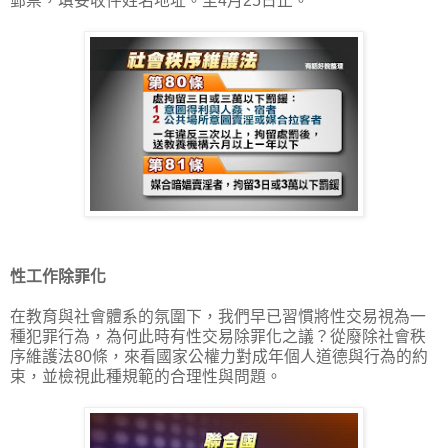
郵票，填妥收件姓名地址。至4月25日止。
性工作除罪化
在教育與社會體系的氛圍下，我們早已習慣將性交易視為一
種犯罪行為，為何此時有性交易除罪化之議？從廢除社會秩
序維護法80條，來看國家公權力對成年個人道德與行為的約
束，並檢視此種規範的合理性與問題。