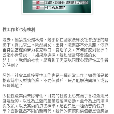
性工作者也有權利
過去，無論是公娼私娼，幾乎都在國家法律及社會道德的陰
影下，掙扎求生。既然男女、出身、職業都不分貴賤，依靠
自身最基礎的勞力養家糊口、養活子女，有何好感到恥辱？
公娼小青曾說：「如果能選擇，我也想當郭台銘的女
兒！」，我們的社會，是否到了需要以同理心理解性工作者
的時刻？
另外，社會真能接受性工作也是一種正當工作？如果僅是嚴
格取締中大型情色業，不罰個體戶，是否能解決問題？或者
只是逃避？
即使性產業尚未除罪化，目前的社會上也充滿了各種遊走尺
度邊緣的，以性為主體的產業或經濟活動。至今為止的法律
與政策，以及高尚的道德標準，是否只是一種偽善的假道
學？面對截然不同的新時代，我們的道德與價值觀是否應該