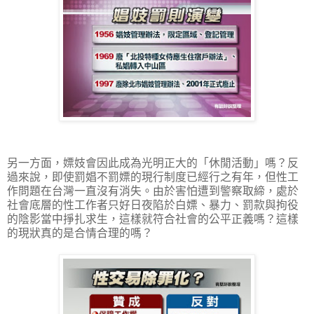
另一方面，嫖妓會因此成為光明正大的「休閒活動」嗎？反
過來說，即使罰娼不罰嫖的現行制度已經行之有年，但性工
作問題在台灣一直沒有消失。由於害怕遭到警察取締，處於
社會底層的性工作者只好日夜陷於白嫖、暴力、罰款與拘役
的陰影當中掙扎求生，這樣就符合社會的公平正義嗎？這樣
的現狀真的是合情合理的嗎？