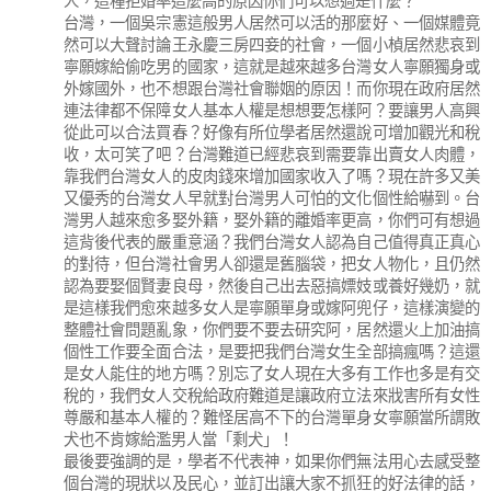
人，這種拒婚率這麼高的原因你們可以想過是什麼？
台灣，一個吳宗憲這般男人居然可以活的那麼好、一個媒體竟
然可以大聲討論王永慶三房四妾的社會，一個小楨居然悲哀到
寧願嫁給偷吃男的國家，這就是越來越多台灣女人寧願獨身或
外嫁國外，也不想跟台灣社會聯姻的原因！而你現在政府居然
連法律都不保障女人基本人權是想想要怎樣阿？要讓男人高興
從此可以合法買春？好像有所位學者居然還說可增加觀光和稅
收，太可笑了吧？台灣難道已經悲哀到需要靠出賣女人肉體，
靠我們台灣女人的皮肉錢來增加國家收入了嗎？現在許多又美
又優秀的台灣女人早就對台灣男人可怕的文化個性給嚇到。台
灣男人越來愈多娶外籍，娶外籍的離婚率更高，你們可有想過
這背後代表的嚴重意涵？我們台灣女人認為自己值得真正真心
的對待，但台灣社會男人卻還是舊腦袋，把女人物化，且仍然
認為要娶個賢妻良母，然後自己出去惡搞嫖妓或養好幾奶，就
是這樣我們愈來越多女人是寧願單身或嫁阿兜仔，這樣演變的
整體社會問題亂象，你們要不要去研究阿，居然還火上加油搞
個性工作要全面合法，是要把我們台灣女生全部搞瘋嗎？這還
是女人能住的地方嗎？別忘了女人現在大多有工作也多是有交
稅的，我們女人交稅給政府難道是讓政府立法來戕害所有女性
尊嚴和基本人權的？難怪居高不下的台灣單身女寧願當所謂敗
犬也不肯嫁給濫男人當「剩犬」！
最後要強調的是，學者不代表神，如果你們無法用心去感受整
個台灣的現狀以及民心，並訂出讓大家不抓狂的好法律的話，