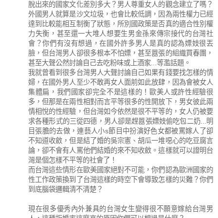
脫出來的國家文化差別多大？男人尊重女人的觀念建立了嗎？
外國男人就算是沙文垃圾，也會比較低調，因為兩性權力已經
達到比較能相互制衡了狀態，所別國政策是否真的適合性別權
力失衡，甚至還一大堆人想要生男金孫來傳宗接代的台灣社
會？你們有沒有想過，在國外許多男人是真的認為嫖妓很丟
臉，但台灣男人卻很多根本不怕嫖，甚至囂張的組織買春團，
甚至大聲公然討論自己去吃粉味或上酒家...等濫話題。
我就曾看到很多台灣男人大聲討論自己如果有錢要找怎樣的情
婦，在國外男人至少不敢再女人面前如此放肆，因為會被女人
集體扁，我們國家卻完全不是這樣的！歐美人或許性經驗很
多，但那是在兩性相對而言平等很多的性開放下，男女彼此兩
情相悅的性經驗，但台灣如今依然是很不平等的，女人仍被要
求各種形式的三從四德，男人卻是趕囂張嫖妓偷吃包二奶...明
目張膽的去做，連藝人小s節目中扮演好色女都被罵嫁人了卻
不知道收斂，但是結了婚的吳宗憲、胡瓜一堆噁心的吃豆腐言
論，卻不會有人罵他們結婚的來不知收斂。這樣就可以證明台
灣是個怎樣不平等的社會了！
而台灣這些情形在歐美國家絕對不可能，你們認為歐洲國家的
性工作政策換到了台灣這樣的時空下會導致怎樣的災難？你們
到底腦袋邏輯清不清楚？
現在很多優秀內外兼具的台灣女生變得很不願意嫁給台灣男