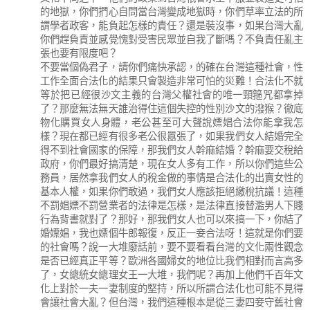
的地獄，你們捫心自問當台灣變成地獄時，你們草率立法的所
謂學者政客，能負起怎樣的責任？還是裝沒事，如果台灣大亂
你們趕負責並感覺愧對受害民眾並自我了斷嗎？不負責任亂主
張也要有限度吧？
不要當個偽君子，請你們痛快承認，的確在台灣這種社會，性
工作全面合法化的結果只會製造非常可怕的災難！合法化不就
等於把已經很沙文主義的台灣父權社會的唯一頸箍咒都拿掉
了？那麼無法無天誰治得住這個失控的性別沙文的潑猴？徹底
物化購買女人身體，老公甚至可大聲說嫖娼合法你能拿我怎
樣？現在都已經有很多老公很囂張了，如果我們女人結婚完全
得不到社會國家的保障，那我們女人幹麻結婚？幹麻要交稅給
政府，你們最好搞清楚，現在女人多有工作，所以你們這些公
務員，居然拿我們女人的稅金做的事情是合法化的出賣女性的
基本人權，如果你們敢過，我們女人應該拒絕繳稅抗議！這種
不罰娼嫖不罰營業者的法律是怎樣，是法律直接替濫男人下賤
行為背書就對了？那好，那我們女人也可以來搞一下，你結了
婚嫖娼，我也嫖個牛郎報復，反正一妾合法呀！這就是你們要
的社會嗎？說一大堆廢話前，要不要看看台灣的文化兩性觀念
是否已經真正平等？歐洲各國婦女的地位比我們相對而言高多
了，女總統女總理女王一大堆，我們呢？再加上他們千百年文
化上對於一夫一妻制度的堅持，所以所謂合法化也可能不見得
會讓社會大亂？但台灣，我們這種根本是從三妻四妾守舊社會