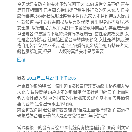
今天就是有政府約束才不敢光明正大,為何說性交易不好 實在
是面面相關阿 已有研究指出提早發生性行為的男人女人,日後
感情維持及婚姻狀況都比晚發生性行為來的不易維持,2人從出
生就知道 被不對行為撫摸及語言對代時,會出現身心不舒服,不
安全感, 以後若是開放了,相對一定會變成種商品的,甚至產業競
爭出現各種更露骨不堪的消費行為及廣告, 當性愛成為交易 女
性是產品製造者,就開始回歸台灣的傳統觀念:女性是種物品,送
禮自用皆合宜,性不重要,甚至社會變得更金錢主義,有錢是老大,
錢甚麼都能買,但是......人類的真善美才是最重要
回覆
匿名
2011年11月27日 下午6:05
社會真的很誇張 當一個出現 8歲孩童賣淫買遊戲卡路過網友沒
人關心 最後賣給14歲少年的新聞時 代表社會已經病了 上面匿
名的女性說的對 歐外國家的政策搬來沒建立基本真善美價值
觀的台灣 是會出現水土不服的,
前面也說得對 老公愛你會去標嗎?但是上面暱稱也說了 當這種
現象成為合理 部分的人是否會覺得更加無所謂呢?
當暱稱樓下的發言者說 中國傳統有青樓這種行業 並說 剩女會