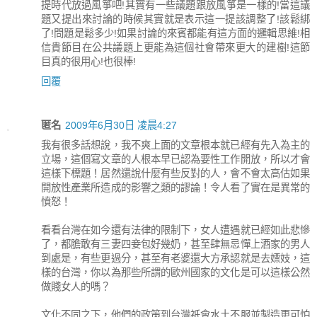
提時代放過風箏吧!其實有一些議題跟放風箏是一樣的!當這議
題又提出來討論的時候其實就是表示這一提該調整了!該鬆綁
了!問題是鬆多少!如果討論的來賓都能有這方面的邏輯思維!相
信貴節目在公共議題上更能為這個社會帶來更大的建樹!這節
目真的很用心!也很棒!
回覆
匿名
2009年6月30日 凌晨4:27
我有很多話想說，我不爽上面的文章根本就已經有先入為主的
立場，這個寫文章的人根本早已認為要性工作開放，所以才會
這樣下標題！居然還說什麼有些反對的人，會不會太高估如果
開放性產業所造成的影響之類的謬論！令人看了實在是異常的
憤怒！
看看台灣在如今還有法律的限制下，女人遭遇就已經如此悲慘
了，都膽敢有三妻四妾包好幾奶，甚至肆無忌憚上酒家的男人
到處是，有些更過分，甚至有老婆還大方承認就是去嫖妓，這
樣的台灣，你以為那些所謂的歐州國家的文化是可以這樣公然
做賤女人的嗎？
文化不同之下，他們的政策到台灣祇會水土不服並製造更可怕