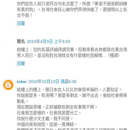
你們這些人就只是符合句名言罷了，所謂「專家不過是群訓練
有素的狗」。台灣社會民心被你們弄得快瘋了，更證明以上名
言不假！
回覆
匿名
2010年4月3日 上午9:03
給樓上：您的長篇評論拜讀完畢，但看來看去妳都是在罵台灣
男人而已，並沒有對台灣妓女有什麼樣的見解哩...（搔頭）
回覆
tcker
2010年10月13日 清晨6:06
給樓上的樓上，跟日本女人比比你會很幸福的。人要知足。
你說那麼多，有用嗎？那麼多剩女，嫁不出去，會給社會帶來
動亂。
現在開設青樓，正好讓那些剩女有事情干啊。
社會是怎麼樣的，社會就是要分工。
你說什麽沙文主義，我不同意。
中國向來有妓院，這是一貫傳統。