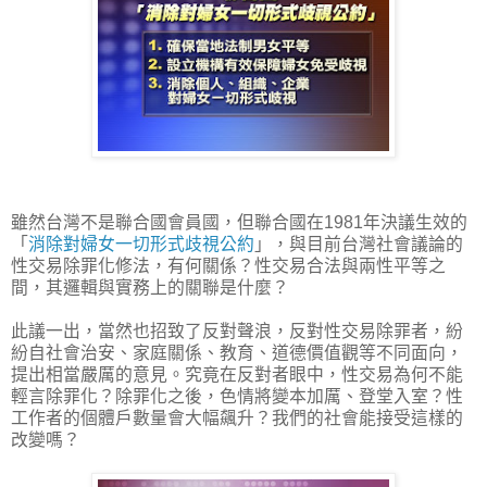
雖然台灣不是聯合國會員國，但聯合國在1981年決議生效的
「
消除對婦女一切形式歧視公約
」，與目前台灣社會議論的
性交易除罪化修法，有何關係？性交易合法與兩性平等之
間，其邏輯與實務上的關聯是什麼？
此議一出，當然也招致了反對聲浪，反對性交易除罪者，紛
紛自社會治安、家庭關係、教育、道德價值觀等不同面向，
提出相當嚴厲的意見。究竟在反對者眼中，性交易為何不能
輕言除罪化？除罪化之後，色情將變本加厲、登堂入室？性
工作者的個體戶數量會大幅飆升？我們的社會能接受這樣的
改變嗎？