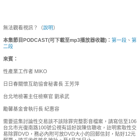
無法觀看視訊？（
說明
）
本集節目PODCAST(可下載至mp3播放器收聽)：
第一段
、
第
二段
來賓：
性產業工作者 MIKO
日日春關懷互助協會秘書長 王芳萍
台北地檢署主任檢察官 劉承武
勵馨基金會執行長 紀惠容
需要這集討論性交易該不該除罪完整影音檔案，請寫信至106
台北市光復南路100號公視有話好說陳信聰收，註明索取性交
易除罪DVD，務必內附可放DVD大小的回郵信封，貼好12元