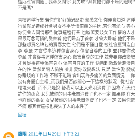
造成社會問題,, 我想反問你 剩男呢?其實他們都不是問題啊?
不是嗎?
青樓這種行業 若你有好好讀過歷史 熟悉文化 你便會知道 這種
行業就是造成社會男女不平等價值觀的主因,若你有愛心 善心
你便會去同情那些從事這種行業 也喊著要妓女工作權的人才
是最可悲可憐的受害者 他們是為了養家 才會大聲喊 他們不是
那些想買名牌包的賣春女性 他們是不懂自愛 被社會壓到沒自
尊 尊嚴 才會從事這種傷害身心 傷害自尊的工作 並非要你改
尊嚴 才會從事這種傷害身心 傷害自尊的工作 並非要你改變想
才會從事這種傷害身心 傷害自尊的工作 快樂刺激激情浪漫自
在的性 當然是讓人愉快 並非要你改變想法 只是 當性愛 變成
你賺錢的工作時 不賺不能時 會出現許多痛苦的負面情況.....你
沒有身體自主權,,而我們是否該關心一下這樣的狀況...從社會.
環境來看..而不只是說 疑我可以正大光明消費了!因為 有天也
許你的孫女 女兒被你的同事老闆消費了也不一定 如果你 有天
也許你的孫女 女兒被你的同事老闆消費了也不一定 如果你能
不痛 那其實這樣也喪失了人的本性了
回覆
鷹眼
2011年11月29日 下午3:21