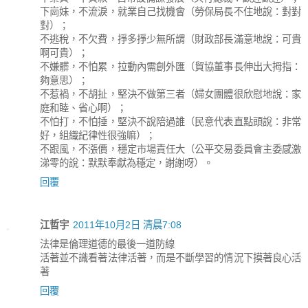
下崗妹，不流淚，就業自己找機會（勞保局長不住地說：對對
對）；
不逃稅，不欠費，掙多掙少無所謂（財政部長滿意地說：可貴
啊可貴）；
不嫌髒，不怕累，拉動內需創外匯（貿協董事長伸出大拇指：
夠意思）；
不惹禍，不胡扯，堅決不做第三者（婦女團體很欣慰地說：家
庭和睦、省心啊）；
不怕打，不怕捶，堅決不說陪過誰（民意代表直點頭說：非常
好，組織紀律性很強嘛）；
不跟風，不漲價，穩定市場責任大（公平交易委員會主委感激
涕零的說：默默奉獻為穩定，謝謝呀）。
回覆
江哲宇
2011年10月2日 清晨7:08
法律是倫理道德的最後一道防線
活著並不識看著法律活著，而是不斷學習的情況下摸著良心活
著
回覆