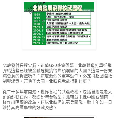
北韓發射長程火箭，正值G20峰會落幕，北韓難道打算送飛
彈給這些已經被金融危機搞得焦頭爛額的大國？這是一份充
滿惡意的賀禮嗎？而這麼激烈的軍事動作，必定引起國際抵
制與譴責，惹毛了大國，北韓究竟能得到什麼？
從二十多年前開始，世界各地的共產政權，包括曾經是老大
哥的蘇聯在內，都紛紛垮台轉型；北韓並未像中國或越南一
樣作出明顯的改革，何以北韓仍能窮兵黷武，數十年如一日
維持其高壓集權的好戰姿態？