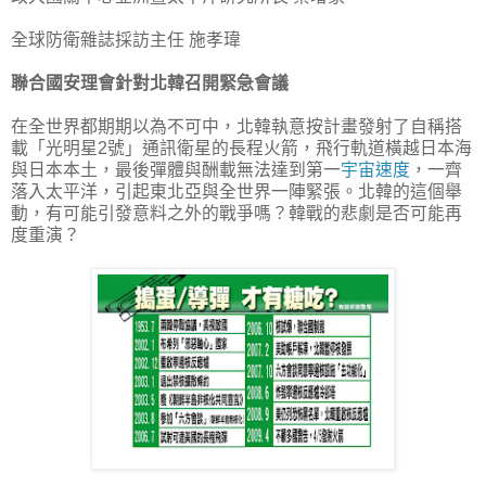
全球防衛雜誌採訪主任 施孝瑋
聯合國安理會針對北韓召開緊急會議
在全世界都期期以為不可中，北韓執意按計畫發射了自稱搭
載「光明星2號」通訊衛星的長程火箭，飛行軌道橫越日本海
與日本本土，最後彈體與酬載無法達到第一
宇宙速度
，一齊
落入太平洋，引起東北亞與全世界一陣緊張。北韓的這個舉
動，有可能引發意料之外的戰爭嗎？韓戰的悲劇是否可能再
度重演？