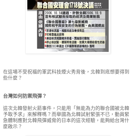
在這場不受祝福的軍武科技煙火秀背後，北韓到底想要得到
些什麼？
台灣如何防禦飛彈？
這次北韓發射火箭事件，只能用「無能為力的聯合國被北韓
予取予求」來解釋嗎？而舉國為北韓試射緊張不已，動員緊
急體制應對北韓飛彈威脅的日本的這次經驗，能夠給台灣什
麼啟示？