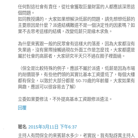
任何對這社會有責任，從社會獲取巨量財富的人都應該深思這
個問題。
如同教授講的，大家如果想解決低薪的問題，請先想想低薪的
主要原因是什麼？派遣結構難道不是一個決定性的因素嗎？如
果不去思考這樣的結構，改變低薪只是緣木求魚。
為什麼來賓跟一般的民眾會有這樣大的落差，因為大家都沒有
失業過，沒有實際接觸過現在外面工作是怎麼找，大家都還是
屬於社會的高薪者，大家研究半天只不過在圈子裡面繞。
（保全是比較特殊的例子，應該不屬於派遣，低薪是因為市場
的削價競爭，有些他們領的其實比基本工資還低了，每個大樓
都有保全，以致於大部分都是 50-70歲的年齡層，大家如果有
興趣，應該可以很容易去了解）
立委如果要修法，不外提高基本工資跟修派遣法。
回覆
匿名
2015年3月11日 下午6:37
主持人有問保全的來賓薪水多少，老實說，我有點訝異主持人