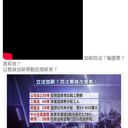
加薪四法？騙選票？
真有效？
公務員加薪帶動民間薪資？