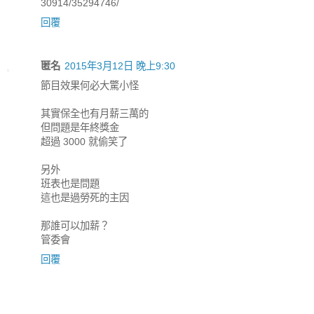
30914/35294746/
回覆
匿名
2015年3月12日 晚上9:30
節目效果何必大驚小怪
其實保全也有月薪三萬的
但問題是年終獎金
超過 3000 就偷笑了
另外
班表也是問題
這也是過勞死的主因
那誰可以加薪？
管委會
回覆