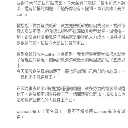
我對今天的節目有點失望，今天薪資問題除了基本薪資不調
漲，還有結構的問題，不過好像沒有人提到。直到高雄江先生
call in
教授說，你要解決低薪，就要先把低薪的原因找出來？當然每
個人看法不同，但我認為絕對不能漏掉非典型就業、派遣這一
項。企業為什麼要派遣？因為就是要降低人力成本，規避掉很
多很多問題，包括今天節目討論的東西。
直到高雄江先生call-in 才有提到，我覺得學者跟大家根本就步
了解現在的情況，如果說派遣造成低薪的原因或許站了五成以
上，
今天假設企業真的加薪了，那也是加到自己內部的核心員工，
一點也不干派遣員工。
正因為很多企業想規避掉種種的問題，很多勞力的需求都派遣
化了。企業都不想直接雇工了，請問薪資怎麼加，加來加去也
是加到這些核心的人員身上而已。
walmart 有五十萬名員工，我不了解美國walmart有沒有派
遣。