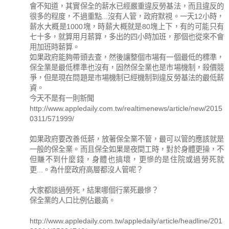
會不知道，其實保全的薪水已經嚴重違反勞基法，而且違反的
很多的程度，不過重點...沒有人管，政府默視。一天12小時，
薪水大概是1000塊，時薪大概就是80塊上下，有的可能只有
七十多，就算用月薪算，多出的四小時加班，那個也從來不會
用加班時薪算。
如果政府能夠帶頭去查，然後讓整個市場有一個最低的標準，
保全業是最低標準也沒有，固然保全業也是市場機制，殺價競
爭，但是現在問題是市場機制已經機制到違反勞基法的最低薪
資。
今天不是有一則新聞
http://www.appledaily.com.tw/realtimenews/article/new/2015
0311/571999/
如果政府要改善低薪，放著保全業不管，最可以管的應該就是
一般的保全業。而且保全如果是夜間工時，對於身體更操，不
但賺不到什麼錢，身體也搞壞，更慘的是住院或過勞死就
更...。為什麼政府高層都沒人管呢？
大家都談過勞死，結果哪個行業死最慘？
保全業的人口比例佔最高。
http://www.appledaily.com.tw/appledaily/article/headline/201