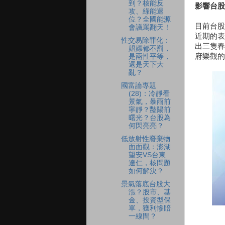
到？核能反
影響台股
攻、綠能退
位？全國能源
目前台股
會議罵翻天！
近期的表
性交易除罪化：
出三隻春
娼嫖都不罰，
府樂觀的
是兩性平等，
還是天下大
亂？
國富論專題
(28)：冷靜看
景氣，暴雨前
寧靜？豔陽前
曙光？台股為
何閃亮亮？
低放射性廢棄物
面面觀：澎湖
望安VS台東
達仁，核問題
如何解決？
景氣落底台股大
漲？股市、基
金、投資型保
單，獲利慘賠
一線間？