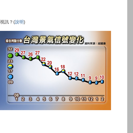
視訊？(
說明
)