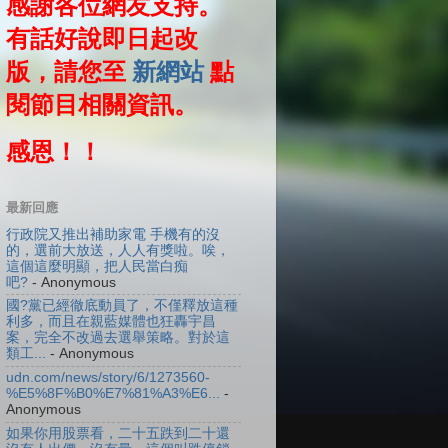
感謝各位網友支持。
有話好說即日起改
版，請您至
新網站
點
閱節目相關資訊。
感恩！！
最新回應
行政院又推出補助家電 手機有的沒
的，選前大放送，人人有獎啦。唉，
這個這麼明顯，把人民當白痴
吧?
- Anonymous
國?黨已經徹底動員了，不僅釋放這種
利多，而且在親藍媒體也狂轟宇昌
案，完全不改過去選舉策略。對於這
類工...
- Anonymous
udn.com/news/story/6/1273560-
%E5%8F%B0%E7%81%A3%E6...
-
Anonymous
如果你用股票看，二十五跌到二十還