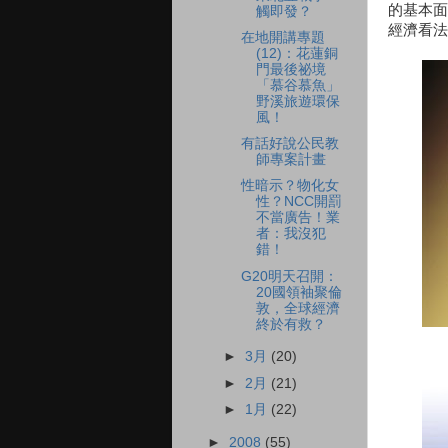
的基本面
觸即發？
經濟看法
在地開講專題
(12)：花蓮銅
門最後祕境
「慕谷慕魚」
野溪旅遊環保
風！
有話好說公民教
師專案計畫
性暗示？物化女
性？NCC開罰
不當廣告！業
者：我沒犯
錯！
G20明天召開：
20國領袖聚倫
敦，全球經濟
終於有救？
►
3月
(20)
►
2月
(21)
►
1月
(22)
►
2008
(55)