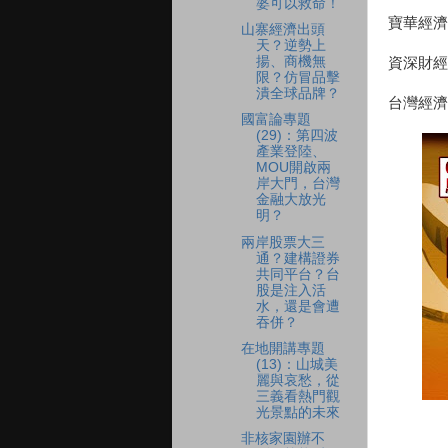
婆可以救命！
寶華經濟
山寨經濟出頭
天？逆勢上
揚、商機無
資深財經
限？仿冒品擊
潰全球品牌？
台灣經濟
國富論專題
(29)：第四波
產業登陸、
MOU開啟兩
岸大門，台灣
金融大放光
明？
兩岸股票大三
通？建構證券
共同平台？台
股是注入活
水，還是會遭
吞併？
在地開講專題
(13)：山城美
麗與哀愁，從
三義看熱門觀
光景點的未來
非核家園辦不