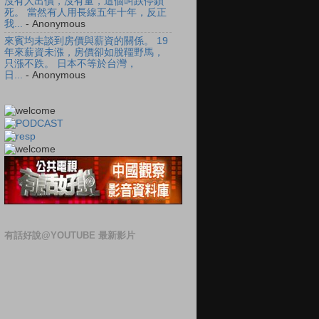
沒有人出價，沒有量，這個叫跌停鎖
死。 當然有人用長線五年十年，反正
我...
- Anonymous
來賓均未談到房價與薪資的關係。 19
年來薪資未漲，房價卻如脫韁野馬，
只漲不跌。 日本不等於台灣，
日...
- Anonymous
有話好說@YOUTUBE 最新影片