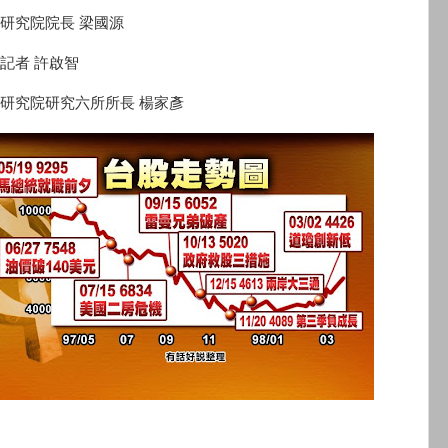
研究院院長 梁國源
記者 許啟智
研究院研究六所所長 楊家彥