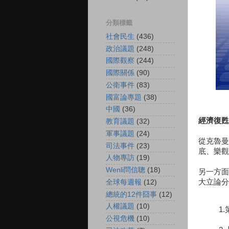
分類標籤
社會民生
(436)
政治議題
(248)
國際觀察
(244)
國際關係
(90)
公衛事件
(83)
國富論專題
(38)
中國
(36)
經濟復甦
教育議題
(32)
軍事議題
(24)
從克魯曼
司法事件
(23)
底、樂觀
人物專訪
(19)
Wenli問信聰
(18)
另一方面
大立論分
全球每週報
(12)
總統的12件囧事
(12)
人權議題
(10)
1
公視危機
(10)