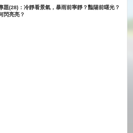
專題(28)：冷靜看景氣，暴雨前寧靜？豔陽前曙光？
何閃亮亮？