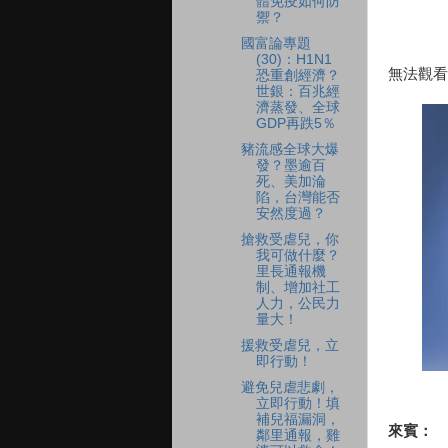
體免疫如何防
禦？
國富論專題
(30)：H1N1
無法觀看
恐重創經濟？
世銀：百兆經
濟蒸發、全球
GDP再跌5％
豬流感全球大爆
發？墨逾百
死、美加淪
陷，台灣能否
安然度過？
搶救受虐兒，你
我可做什麼？
里長通報機
制、增加社工
人力，公民力
量大！
援救受虐兒，立
即行動！
避免兒虐悲劇，
立即行動！填
補兒福漏洞，
來賓：
鄰里通報，雞