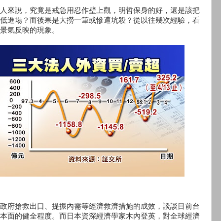
人來說，究竟是戒急用忍作壁上觀，明哲保身的好，還是該把
低進場？而後果是大撈一筆或慘遭坑殺？從以往幾次經驗，看
景氣反映的現象。
政府搶救出口、提振內需等經濟救濟措施的成效，談談目前台
本面的健全程度。而日本資深經濟學家木內登英，對全球經濟