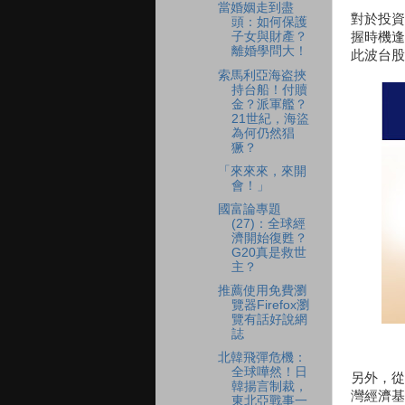
當婚姻走到盡
對於投資
頭：如何保護
握時機逢
子女與財產？
離婚學問大！
此波台股
索馬利亞海盗挾
持台船！付贖
金？派軍艦？
21世紀，海盜
為何仍然猖
獗？
「來來來，來開
會！」
國富論專題
(27)：全球經
濟開始復甦？
G20真是救世
主？
推薦使用免費瀏
覽器Firefox瀏
覽有話好說網
誌
北韓飛彈危機：
全球嘩然！日
另外，從
韓揚言制裁，
灣經濟基
東北亞戰事一