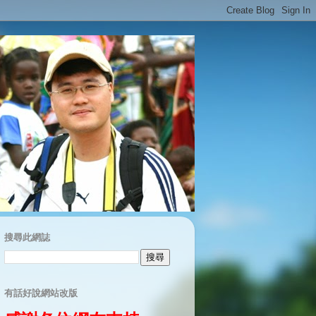
搜尋此網誌
有話好說網站改版