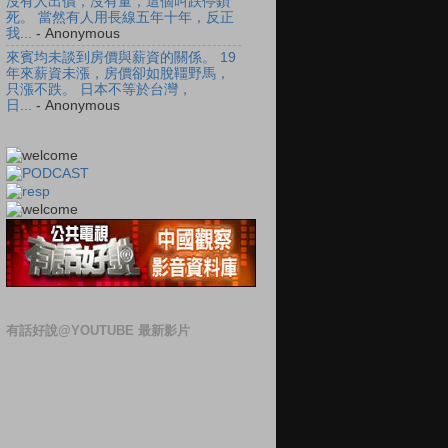
沒有人出價，沒有量，這個叫跌停鎖
死。 當然有人用長線五年十年，反正
我...
- Anonymous
來賓均未談到房價與薪資的關係。 19
年來薪資未漲，房價卻如脫韁野馬，
只漲不跌。 日本不等於台灣，
日...
- Anonymous
有話好說@YOUTUBE 最新影片