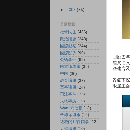
►
2008
(55)
分類標籤
社會民生
(436)
政治議題
(248)
國際觀察
(244)
國際關係
(90)
回顧去年
公衛事件
(83)
陸資進入
國富論專題
(38)
些建言及
中國
(36)
景氣下探
教育議題
(32)
般屋主面
軍事議題
(24)
司法事件
(23)
人物專訪
(19)
Wenli問信聰
(18)
全球每週報
(12)
總統的12件囧事
(12)
人權議題
(10)