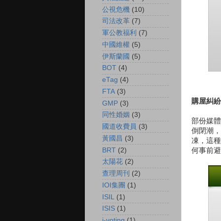
公視危機
(10)
司法改革
(7)
軍公教福利
(7)
中國維權
(5)
伊斯蘭國
(5)
BOT
(4)
eTag
(4)
FTA
(3)
購屋糾紛
GMP
(3)
同性婚姻
(3)
部份媒體
國道收費員
(3)
倒閉潮，
黃國昌
(3)
凍，這種
BRT
(2)
何事前避
太陽花
(2)
查理周刊
(2)
IOI集團
(1)
ISIL
(1)
ISIS
(1)
i-voting
(1)