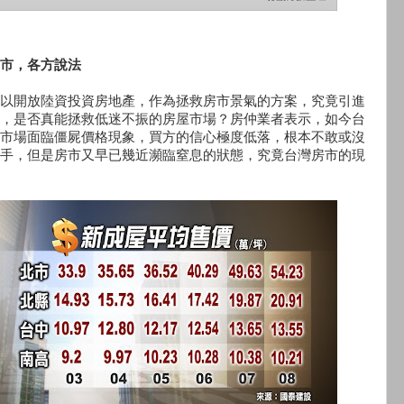
市，各方說法
以開放陸資投資房地產，作為拯救房市景氣的方案，究竟引進
，是否真能拯救低迷不振的房屋市場？房仲業者表示，如今台
市場面臨僵屍價格現象，買方的信心極度低落，根本不敢或沒
手，但是房市又早已幾近瀕臨窒息的狀態，究竟台灣房市的現