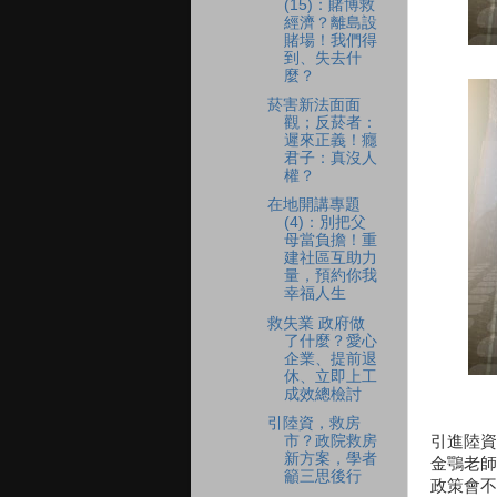
(15)：賭博救
經濟？離島設
賭場！我們得
到、失去什
麼？
菸害新法面面
觀；反菸者：
遲來正義！癮
君子：真沒人
權？
在地開講專題
(4)：別把父
母當負擔！重
建社區互助力
量，預約你我
幸福人生
救失業 政府做
了什麼？愛心
企業、提前退
休、立即上工
成效總檢討
引陸資，救房
引進陸資
市？政院救房
新方案，學者
金鶚老師
籲三思後行
政策會不