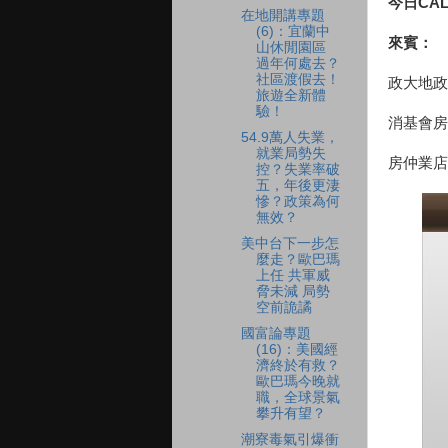
今日CAL
在地開講專題
(6)：宜蘭中
來賓：
山休閒園區
過年何處去？
社區渡假去！
政大地政
旅遊全新體
驗！
消基會房
54.9萬人失業，
就業局勢失
房仲業店
控？失業率破
五，年後更淒
慘？政策為何
無效？
美中台下一步怎
麼走？歐巴瑪
上任 共軍威
脅未減 局勢
空前詭譎
國富論專題
(16)：美國經
濟終於有救？
歐巴瑪今晚就
職，全球景氣
攀升有望？
潮寮毒氣引爆衝