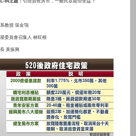
L-IN主題：
引陸資救房市，一般民眾能否受益？
系教授 張金鶚
屋委員會召集人 林旺根
長 黃振興