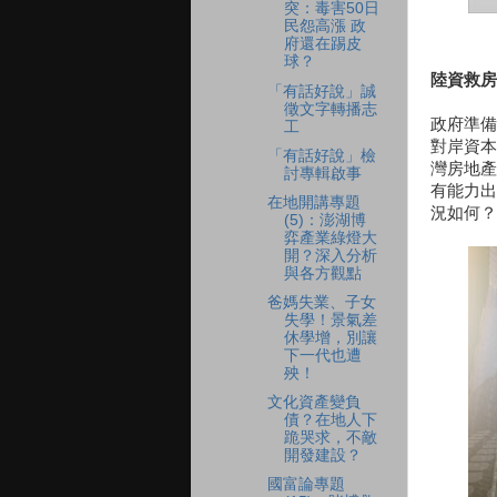
突：毒害50日
民怨高漲 政
府還在踢皮
球？
陸資救房
「有話好說」誠
徵文字轉播志
政府準備
工
對岸資本
「有話好說」檢
灣房地產
討專輯啟事
有能力出
在地開講專題
況如何？
(5)：澎湖博
弈產業綠燈大
開？深入分析
與各方觀點
爸媽失業、子女
失學！景氣差
休學增，別讓
下一代也遭
殃！
文化資產變負
債？在地人下
跪哭求，不敵
開發建設？
國富論專題