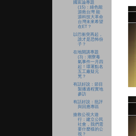
國富論專題
(15)：綠色能
源救台灣 能
源科技大革命
台灣未來希望
在ET？
以巴衝突再起，
誰才是恐怖份
子？
在地開講專題
(3)：潮寮毒
氣事件一月四
起！環署點名
五工廠疑元
兇？
有話好說：節目
製播過程實地
參訪
有話好說：批評
與回應專區
搶救公視大遊
行：建立公民
社會，我們需
要什麼樣的公
視？