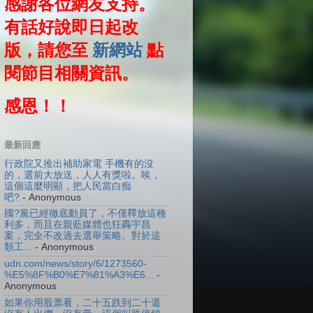
感謝各位網友支持。
有話好說即日起改
版，請您至
新網站
點
閱節目相關資訊。
感恩！！
最新回應
行政院又推出補助家電 手機有的沒
的，選前大放送，人人有獎啦。唉，
這個這麼明顯，把人民當白痴
吧?
- Anonymous
國?黨已經徹底動員了，不僅釋放這種
利多，而且在親藍媒體也狂轟宇昌
案，完全不改過去選舉策略。對於這
類工...
- Anonymous
udn.com/news/story/6/1273560-
%E5%8F%B0%E7%81%A3%E6...
-
Anonymous
如果你用股票看，二十五跌到二十還