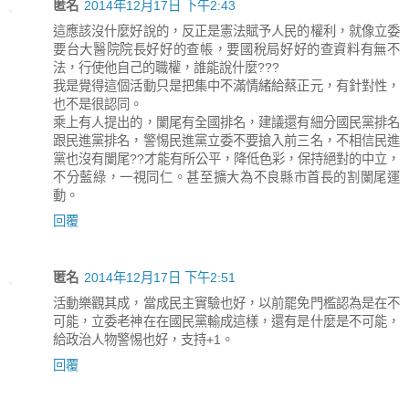
匿名
2014年12月17日 下午2:43
這應該沒什麼好說的，反正是憲法賦予人民的權利，就像立委
要台大醫院院長好好的查帳，要國稅局好好的查資料有無不
法，行使他自己的職權，誰能說什麼???
我是覺得這個活動只是把集中不滿情緒給蔡正元，有針對性，
也不是很認同。
乘上有人提出的，闌尾有全國排名，建議還有細分國民黨排名
跟民進黨排名，警惕民進黨立委不要搶入前三名，不相信民進
黨也沒有闌尾??才能有所公平，降低色彩，保持絕對的中立，
不分藍綠，一視同仁。甚至擴大為不良縣市首長的割闌尾運
動。
回覆
匿名
2014年12月17日 下午2:51
活動樂觀其成，當成民主實驗也好，以前罷免門檻認為是在不
可能，立委老神在在國民黨輸成這樣，還有是什麼是不可能，
給政治人物警惕也好，支持+1。
回覆