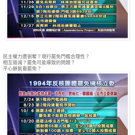
民主權力遭剝奪？現行罷免門檻合理性？
相互毀滅？罷免可能導致的問題？
平心靜氣看罷免？