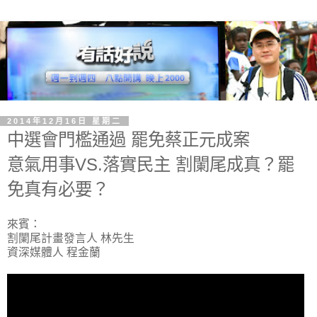
2014年12月16日 星期二
中選會門檻通過 罷免蔡正元成案
意氣用事VS.落實民主 割闌尾成真？罷
免真有必要？
來賓：
割闌尾計畫發言人 林先生
資深媒體人 程金蘭