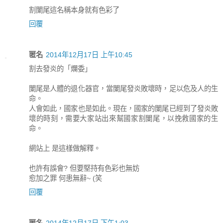
割闌尾這名稱本身就有色彩了
回覆
匿名
2014年12月17日 上午10:45
割去發炎的「爛委」
闌尾是人體的退化器官，當闌尾發炎敗壞時，足以危及人的生
命。
人會如此，國家也是如此。現在，國家的闌尾已經到了發炎敗
壞的時刻，需要大家站出來幫國家割闌尾，以挽救國家的生
命。
網站上 是這樣做解釋。
也許有誤會? 但要堅持有色彩也無妨
愈加之罪 何患無辭~ (笑
回覆