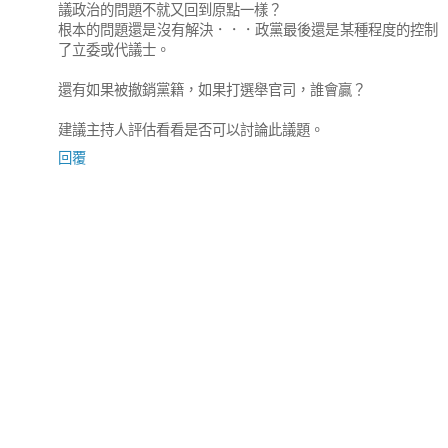
議政治的問題不就又回到原點一樣？
根本的問題還是沒有解決．．．政黨最後還是某種程度的控制
了立委或代議士。
還有如果被撤銷黨籍，如果打選舉官司，誰會贏？
建議主持人評估看看是否可以討論此議題。
回覆