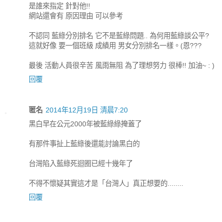
是誰來指定 針對他!!
網站還會有 原因理由 可以參考
不認同 藍綠分別排名 它不是藍綠問題.. 為何用藍綠談公平?
這就好像 要一個班級 成績用 男女分別排名一樣。(恩???
最後 活動人員很辛苦 風雨無阻 為了理想努力 很棒!! 加油~ : )
回覆
匿名
2014年12月19日 清晨7:20
黑白早在公元2000年被藍綠綠掩蓋了
有那件事扯上藍綠後還能討論黑白的
台灣陷入藍綠死迴圈已經十幾年了
不得不懷疑其實這才是「台灣人」真正想要的........
回覆