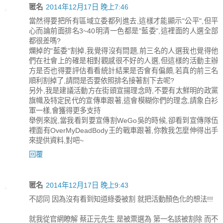
匿名
2014年12月17日 晚上7:46
當然得要把所有區域立委都列進去,這樣才能顯示"公平",但平
心而論前面排名3~40明清一色都是"藍委",這裡面的人選全部
都很差嗎?
爛掉的"藍委"割掉,我覺得沒有問題,前三名的人選我也覺得他
們在社會上的確是相對觀感很不好的人選,但這樣的活動主辦
方是否也得要評估看看統計結果是否會有偏頗,若真的前三名
順利割掉了,請問是否要依照排名接著割下去呢?
另外,我是建議活動方在街頭宣揚理念時,不要有太鮮明的政黨
旗幟及特定民代的宣傳車跟著,這會模糊你們的理念,請象白衫
軍一樣,會獲得更多支持
舉例來說,當我看到要宣傳割WeGo吳的時候,卻看到宣傳隊伍
裡面有OverMyDeadBody王的戰車跟著,你教我怎麼伸得出手
來提供資料,對吧~
回覆
匿名
2014年12月17日 晚上9:43
不認同 因為沒有看到知道綠委被割 就把活動顏色化的想法!!!
就我從官網瞭解 蔡正元先生 是被票選為 第一名該被割除 而不