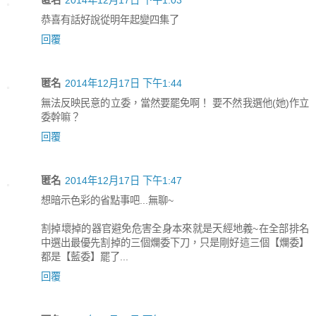
匿名
2014年12月17日 下午1:03
恭喜有話好說從明年起變四集了
回覆
匿名
2014年12月17日 下午1:44
無法反映民意的立委，當然要罷免啊！ 要不然我選他(她)作立
委幹嘛？
回覆
匿名
2014年12月17日 下午1:47
想暗示色彩的省點事吧...無聊~
割掉壞掉的器官避免危害全身本來就是天經地義~在全部排名
中選出最優先割掉的三個爛委下刀，只是剛好這三個【爛委】
都是【藍委】罷了...
回覆