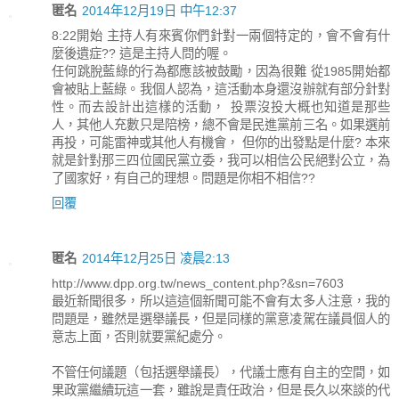
匿名
2014年12月19日 中午12:37
8:22開始 主持人有來賓你們針對一兩個特定的，會不會有什
麼後遺症?? 這是主持人問的喔。
任何跳脫藍綠的行為都應該被鼓勵，因為很難 從1985開始都
會被貼上藍綠。我個人認為，這活動本身還沒辦就有部分針對
性。而去設計出這樣的活動， 投票沒投大概也知道是那些
人，其他人充數只是陪榜，總不會是民進黨前三名。如果選前
再投，可能雷神或其他人有機會， 但你的出發點是什麼? 本來
就是針對那三四位國民黨立委，我可以相信公民絕對公立，為
了國家好，有自己的理想。問題是你相不相信??
回覆
匿名
2014年12月25日 凌晨2:13
http://www.dpp.org.tw/news_content.php?&sn=7603
最近新聞很多，所以這這個新聞可能不會有太多人注意，我的
問題是，雖然是選舉議長，但是同樣的黨意凌駕在議員個人的
意志上面，否則就要黨紀處分。
不管任何議題（包括選舉議長），代議士應有自主的空間，如
果政黨繼續玩這一套，雖說是責任政治，但是長久以來談的代