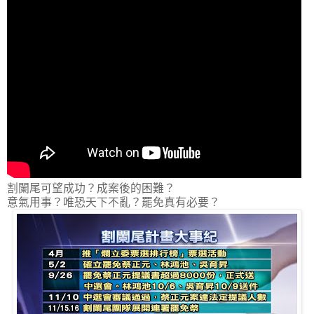
割闌尾可望成功？成案後的困難？
意氣用事？唯恐天下不亂？罷免真有必要？