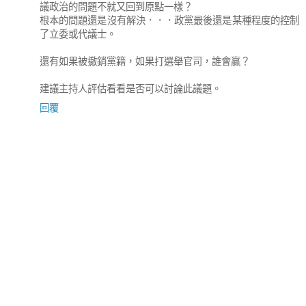
議政治的問題不就又回到原點一樣？
根本的問題還是沒有解決．．．政黨最後還是某種程度的控制
了立委或代議士。
還有如果被撤銷黨籍，如果打選舉官司，誰會贏？
建議主持人評估看看是否可以討論此議題。
回覆