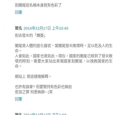
割闌尾這名稱本身就有色彩了
回覆
匿名
2014年12月17日 上午10:45
割去發炎的「爛委」
闌尾是人體的退化器官，當闌尾發炎敗壞時，足以危及人的生
命。
人會如此，國家也是如此。現在，國家的闌尾已經到了發炎敗
壞的時刻，需要大家站出來幫國家割闌尾，以挽救國家的生
命。
網站上 是這樣做解釋。
也許有誤會? 但要堅持有色彩也無妨
愈加之罪 何患無辭~ (笑
回覆