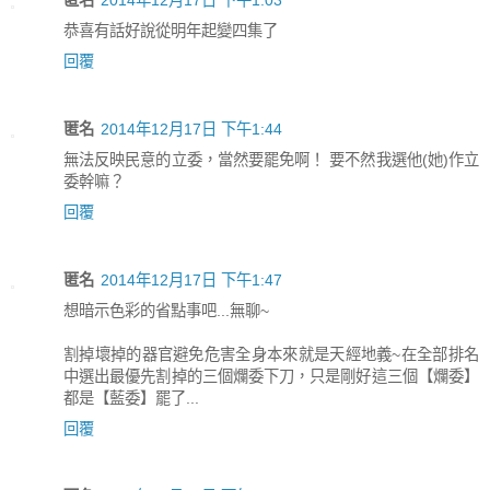
匿名
2014年12月17日 下午1:03
恭喜有話好說從明年起變四集了
回覆
匿名
2014年12月17日 下午1:44
無法反映民意的立委，當然要罷免啊！ 要不然我選他(她)作立
委幹嘛？
回覆
匿名
2014年12月17日 下午1:47
想暗示色彩的省點事吧...無聊~
割掉壞掉的器官避免危害全身本來就是天經地義~在全部排名
中選出最優先割掉的三個爛委下刀，只是剛好這三個【爛委】
都是【藍委】罷了...
回覆