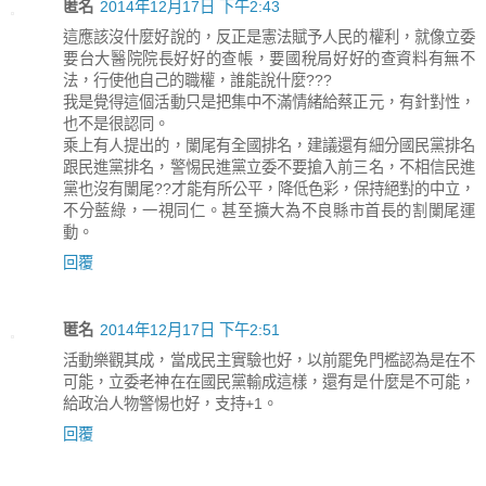
匿名
2014年12月17日 下午2:43
這應該沒什麼好說的，反正是憲法賦予人民的權利，就像立委
要台大醫院院長好好的查帳，要國稅局好好的查資料有無不
法，行使他自己的職權，誰能說什麼???
我是覺得這個活動只是把集中不滿情緒給蔡正元，有針對性，
也不是很認同。
乘上有人提出的，闌尾有全國排名，建議還有細分國民黨排名
跟民進黨排名，警惕民進黨立委不要搶入前三名，不相信民進
黨也沒有闌尾??才能有所公平，降低色彩，保持絕對的中立，
不分藍綠，一視同仁。甚至擴大為不良縣市首長的割闌尾運
動。
回覆
匿名
2014年12月17日 下午2:51
活動樂觀其成，當成民主實驗也好，以前罷免門檻認為是在不
可能，立委老神在在國民黨輸成這樣，還有是什麼是不可能，
給政治人物警惕也好，支持+1。
回覆