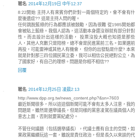
匿名
2014年12月19日 中午12:37
8:22開始 主持人有來賓你們針對一兩個特定的，會不會有什
麼後遺症?? 這是主持人問的喔。
任何跳脫藍綠的行為都應該被鼓勵，因為很難 從1985開始都
會被貼上藍綠。我個人認為，這活動本身還沒辦就有部分針對
性。而去設計出這樣的活動， 投票沒投大概也知道是那些
人，其他人充數只是陪榜，總不會是民進黨前三名。如果選前
再投，可能雷神或其他人有機會， 但你的出發點是什麼? 本來
就是針對那三四位國民黨立委，我可以相信公民絕對公立，為
了國家好，有自己的理想。問題是你相不相信??
回覆
匿名
2014年12月25日 凌晨2:13
http://www.dpp.org.tw/news_content.php?&sn=7603
最近新聞很多，所以這這個新聞可能不會有太多人注意，我的
問題是，雖然是選舉議長，但是同樣的黨意凌駕在議員個人的
意志上面，否則就要黨紀處分。
不管任何議題（包括選舉議長），代議士應有自主的空間，如
果政黨繼續玩這一套，雖說是責任政治，但是長久以來談的代