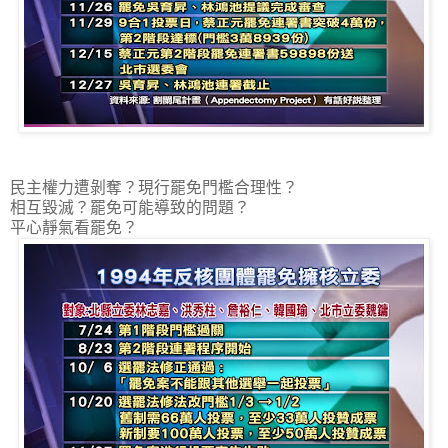
民主權力遭剝奪？現行罷免門檻合理性？
相互毀滅？罷免可能導致的問題？
平心靜氣看罷免？