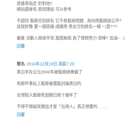
是誰來指定 針對他!!
網站還會有 原因理由 可以參考
不認同 藍綠分別排名 它不是藍綠問題.. 為何用藍綠談公平?
這就好像 要一個班級 成績用 男女分別排名一樣。(恩???
最後 活動人員很辛苦 風雨無阻 為了理想努力 很棒!! 加油~ : )
回覆
匿名
2014年12月19日 清晨7:20
黑白早在公元2000年被藍綠綠掩蓋了
有那件事扯上藍綠後還能討論黑白的
台灣陷入藍綠死迴圈已經十幾年了
不得不懷疑其實這才是「台灣人」真正想要的........
回覆