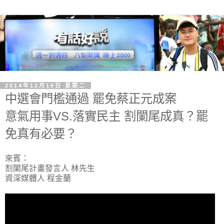
2014年12月16日 星期二
中選會門檻通過 罷免蔡正元成案
意氣用事VS.落實民主 割闌尾成真？罷
免真有必要？
來賓：
割闌尾計畫發言人 林先生
資深媒體人 程金蘭