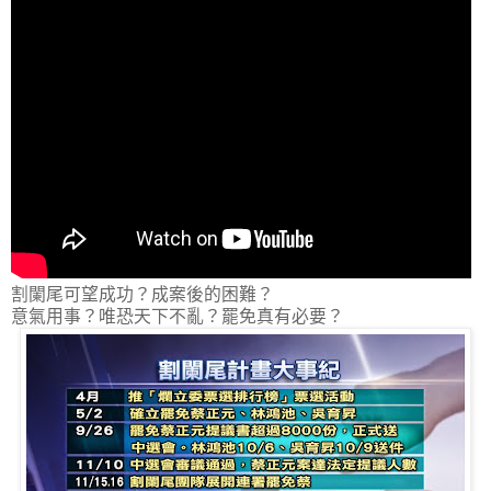
割闌尾可望成功？成案後的困難？
意氣用事？唯恐天下不亂？罷免真有必要？