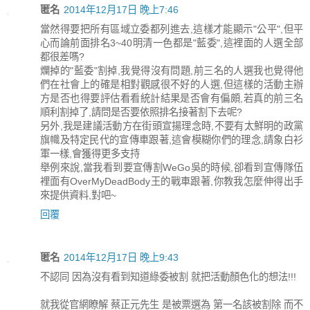
匿名
2014年12月17日 晚上7:46
當然得要把所有區域立委都列進去,這樣才能顯示"公平",但平
心而論前面排名3~40明清一色都是"藍委",這裡面的人選全部
都很差嗎?
爛掉的"藍委"割掉,我覺得沒有問題,前三名的人選我也覺得他
們在社會上的確是相對觀感很不好的人選,但這樣的活動主辦
方是否也得要評估看看統計結果是否會有偏頗,若真的前三名
順利割掉了,請問是否要依照排名接著割下去呢?
另外,我是建議活動方在街頭宣揚理念時,不要有太鮮明的政黨
旗幟及特定民代的宣傳車跟著,這會模糊你們的理念,請象白衫
軍一樣,會獲得更多支持
舉例來說,當我看到要宣傳割WeGo吳的時候,卻看到宣傳隊伍
裡面有OverMyDeadBody王的戰車跟著,你教我怎麼伸得出手
來提供資料,對吧~
回覆
匿名
2014年12月17日 晚上9:43
不認同 因為沒有看到知道綠委被割 就把活動顏色化的想法!!!
就我從官網瞭解 蔡正元先生 是被票選為 第一名該被割除 而不