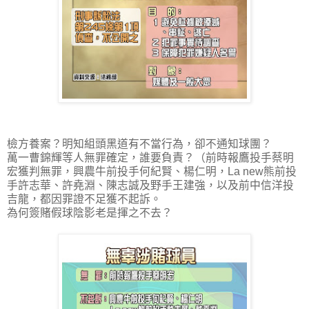
檢方養案？明知組頭黑道有不當行為，卻不通知球團？
萬一曹錦輝等人無罪確定，誰要負責？（前時報鷹投手蔡明
宏獲判無罪，興農牛前投手何紀賢、楊仁明，La new熊前投
手許志華、許堯淵、陳志誠及野手王建強，以及前中信洋投
吉龍，都因罪證不足獲不起訴。
為何簽賭假球陰影老是揮之不去？