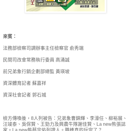
來賓：
法務部檢察司調辦事主任檢察官 俞秀端
民間司改會常務執行委員 高涌誠
前兄弟象行銷企劃部總監 黃瑛坡
資深體育記者 蘇嘉祥
資深社會記者 郭石城
檢方傳喚後，8人列被告：兄弟象曹錦輝、李濠任、柳裕展、
汪竣泰、吳保賢、王勁力及興農牛隊謝佳賢、La new熊張誌
家。La new熊蔡宗佑列證人。職棒真的玩完了？