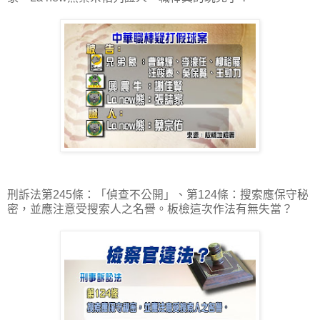
刑訴法第245條：「偵查不公開」、第124條：搜索應保守秘
密，並應注意受搜索人之名譽。板檢這次作法有無失當？