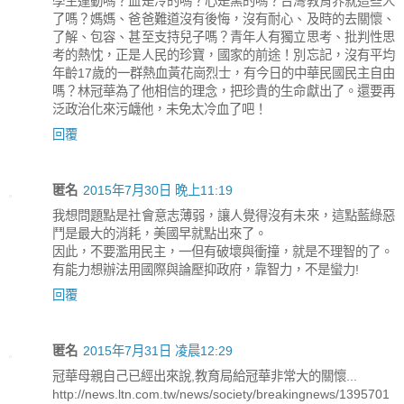
學生運動嗎？血是冷的嗎？心是黑的嗎？台灣教育界就這些人
了嗎？媽媽、爸爸難道沒有後悔，沒有耐心、及時的去關懷、
了解、包容、甚至支持兒子嗎？青年人有獨立思考、批判性思
考的熱忱，正是人民的珍寶，國家的前途！別忘記，沒有平均
年齡17歲的一群熱血黃花崗烈士，有今日的中華民國民主自由
嗎？林冠華為了他相信的理念，把珍貴的生命獻出了。還要再
泛政治化來污衊他，未免太冷血了吧！
回覆
匿名
2015年7月30日 晚上11:19
我想問題點是社會意志薄弱，讓人覺得沒有未來，這點藍綠惡
鬥是最大的消耗，美國早就點出來了。
因此，不要濫用民主，一但有破壞與衝撞，就是不理智的了。
有能力想辦法用國際與論壓抑政府，靠智力，不是蠻力!
回覆
匿名
2015年7月31日 凌晨12:29
冠華母親自己已經出來說,教育局給冠華非常大的關懷...
http://news.ltn.com.tw/news/society/breakingnews/1395701