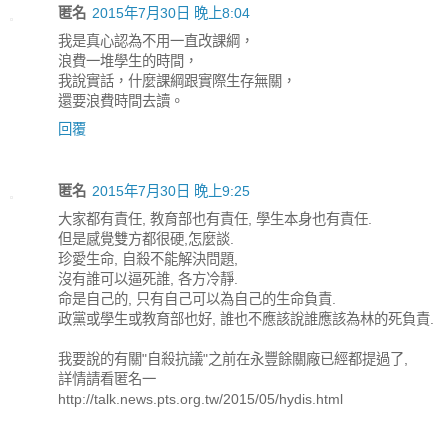
匿名
2015年7月30日 晚上8:04
我是真心認為不用一直改課綱，
浪費一堆學生的時間，
我說實話，什麼課綱跟實際生存無關，
還要浪費時間去讀。
回覆
匿名
2015年7月30日 晚上9:25
大家都有責任, 教育部也有責任, 學生本身也有責任.
但是感覺雙方都很硬,怎麼談.
珍愛生命, 自殺不能解決問題,
沒有誰可以逼死誰, 各方冷靜.
命是自己的, 只有自己可以為自己的生命負責.
政黨或學生或教育部也好, 誰也不應該說誰應該為林的死負責.
我要說的有關"自殺抗議"之前在永豐餘關廠已經都提過了,
詳情請看匿名一
http://talk.news.pts.org.tw/2015/05/hydis.html