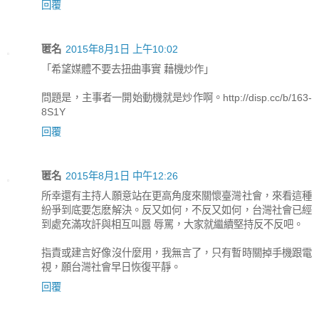
回覆
匿名
2015年8月1日 上午10:02
「希望媒體不要去扭曲事實 藉機炒作」
問題是，主事者一開始動機就是炒作啊。http://disp.cc/b/163-
8S1Y
回覆
匿名
2015年8月1日 中午12:26
所幸還有主持人願意站在更高角度來關懷臺灣社會，來看這種
紛爭到底要怎麽解決。反又如何，不反又如何，台灣社會已經
到處充滿攻訐與相互叫囂 辱罵，大家就繼續堅持反不反吧。
指責或建言好像沒什麼用，我無言了，只有暫時關掉手機跟電
視，願台灣社會早日恢復平靜。
回覆