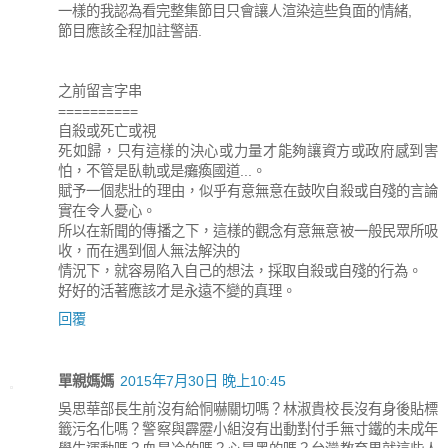
一樣的我認為看完整集節目只會讓人渲染這些負面的情緒,
節目應該全程加註警語.
之前留言字串
==========
自殺或死亡或視
死如歸，只有這樣的決心或力量才能夠讓資方或政府感到害
怕，不管是臥軌或是癱瘓國道...。
賦予一個悲壯的理由，似乎有意無意在鼓吹自殺或自殘的言論
實在令人憂心。
所以在新聞的傳播之下，這樣的觀念有意無意被一般民眾所吸
收，而在遇到個人無法解決的
情況下，就容易陷入自己的想法，採取自殺或自殘的行為。
好好的活著應該才是永遠不變的真理。
回覆
單親媽媽
2015年7月30日 晚上10:45
吳思華部長生前沒有給恫嚇關切嗎？林淑貴校長沒有身後貼標
籤污名化嗎？警察與霹靂小組沒有出動對付手無寸鐵的未成年