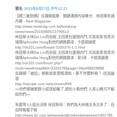
匿名
2015年8月27日 中午12:22
【週三最勁爆】反課綱風暴 關鍵溝通內容曝光 林冠華死諫
內幕 - Next Magazine
http://www.nextmag.com.tw/breaking-
news/news/20150805/23790513
林冠華大林Dai Lin的自殺,主因是社運圈內鬥,尤其是黑島青洪
瑞璞Aphrodite Hung對他的網路霸凌 - 卡提諾論壇
http://ck101.com/thread-3320376-1-1.html
林冠華大林Dai Lin的自殺,主因是社運圈內鬥,尤其是黑島青洪
瑞璞Aphrodite Hung對他的網路霸凌 - 第3頁 - 卡提諾論壇
http://ck101.com/forum.php?
mod=viewthread&tid=3320376&page=3#pid96828888
反課綱「被迫」解散就是要喝酒啦，要不然要幹嘛？-述說論
壇
http://narrate.com.tw/archives/899
==你們都被那群小屁孩給騙了,請別小看他們,人家心機可不輸
給你們==
朱震等3人退出決策 林冠華母：妳們為大林做太多太多了 - 自
由時報電子報
http://news.ltn.com.tw/news/politics/breakingnews/1401786