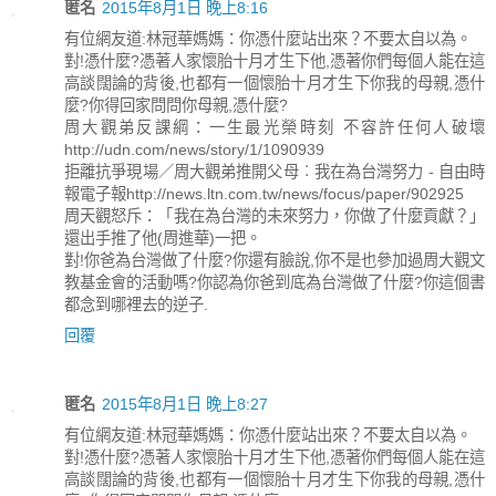
匿名
2015年8月1日 晚上8:16
有位網友道:林冠華媽媽：你憑什麼站出來？不要太自以為。
對!憑什麼?憑著人家懷胎十月才生下他,憑著你們每個人能在這
高談闊論的背後,也都有一個懷胎十月才生下你我的母親,憑什
麼?你得回家問問你母親,憑什麼?
周大觀弟反課綱：一生最光榮時刻 不容許任何人破壞
http://udn.com/news/story/1/1090939
拒離抗爭現場／周大觀弟推開父母︰我在為台灣努力 - 自由時
報電子報http://news.ltn.com.tw/news/focus/paper/902925
周天觀怒斥：「我在為台灣的未來努力，你做了什麼貢獻？」
還出手推了他(周進華)一把。
對!你爸為台灣做了什麼?你還有臉說,你不是也參加過周大觀文
教基金會的活動嗎?你認為你爸到底為台灣做了什麼?你這個書
都念到哪裡去的逆子.
回覆
匿名
2015年8月1日 晚上8:27
有位網友道:林冠華媽媽：你憑什麼站出來？不要太自以為。
對!憑什麼?憑著人家懷胎十月才生下他,憑著你們每個人能在這
高談闊論的背後,也都有一個懷胎十月才生下你我的母親,憑什