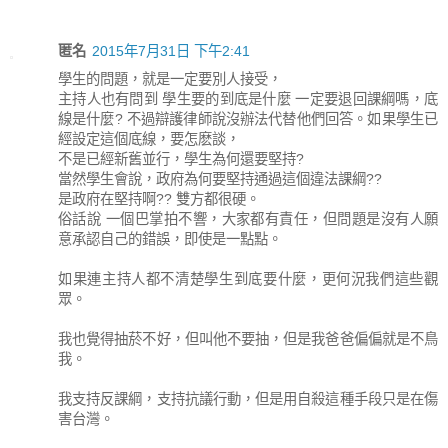
匿名
2015年7月31日 下午2:41
學生的問題，就是一定要別人接受，
主持人也有問到 學生要的到底是什麼 一定要退回課綱嗎，底
線是什麼? 不過辯護律師說沒辦法代替他們回答。如果學生已
經設定這個底線，要怎麽談，
不是已經新舊並行，學生為何還要堅持?
當然學生會說，政府為何要堅持通過這個違法課綱??
是政府在堅持啊?? 雙方都很硬。
俗話說 一個巴掌拍不響，大家都有責任，但問題是沒有人願
意承認自己的錯誤，即使是一點點。
如果連主持人都不清楚學生到底要什麼，更何況我們這些觀
眾。
我也覺得抽菸不好，但叫他不要抽，但是我爸爸偏偏就是不鳥
我。
我支持反課綱，支持抗議行動，但是用自殺這種手段只是在傷
害台灣。