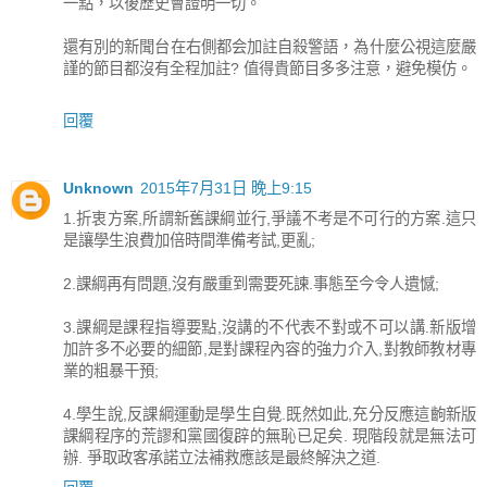
一點，以後歷史會證明一切。
還有別的新聞台在右側都会加註自殺警語，為什麼公視這麼嚴
謹的節目都沒有全程加註? 值得貴節目多多注意，避免模仿。
回覆
Unknown
2015年7月31日 晚上9:15
1.折衷方案,所謂新舊課綱並行,爭議不考是不可行的方案.這只
是讓學生浪費加倍時間準備考試,更亂;
2.課綱再有問題,沒有嚴重到需要死諫.事態至今令人遺憾;
3.課綱是課程指導要點,沒講的不代表不對或不可以講.新版增
加許多不必要的細節,是對課程內容的強力介入,對教師教材專
業的粗暴干預;
4.學生說,反課綱運動是學生自覺.既然如此,充分反應這齣新版
課綱程序的荒謬和黨國復辟的無恥已足矣. 現階段就是無法可
辦. 爭取政客承諾立法補救應該是最終解決之道.