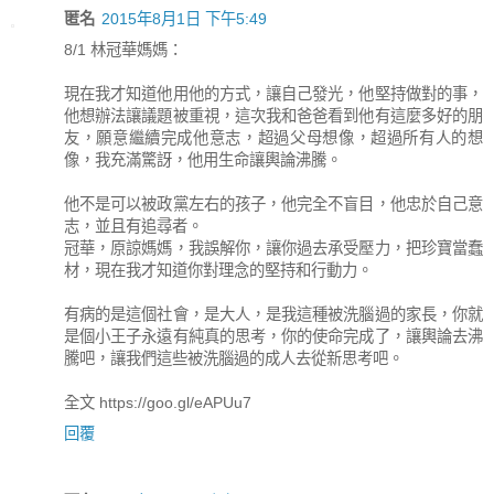
匿名
2015年8月1日 下午5:49
8/1 林冠華媽媽：
現在我才知道他用他的方式，讓自己發光，他堅持做對的事，
他想辦法讓議題被重視，這次我和爸爸看到他有這麼多好的朋
友，願意繼續完成他意志，超過父母想像，超過所有人的想
像，我充滿驚訝，他用生命讓輿論沸騰。
他不是可以被政黨左右的孩子，他完全不盲目，他忠於自己意
志，並且有追尋者。
冠華，原諒媽媽，我誤解你，讓你過去承受壓力，把珍寶當蠢
材，現在我才知道你對理念的堅持和行動力。
有病的是這個社會，是大人，是我這種被洗腦過的家長，你就
是個小王子永遠有純真的思考，你的使命完成了，讓輿論去沸
騰吧，讓我們這些被洗腦過的成人去從新思考吧。
全文 https://goo.gl/eAPUu7
回覆