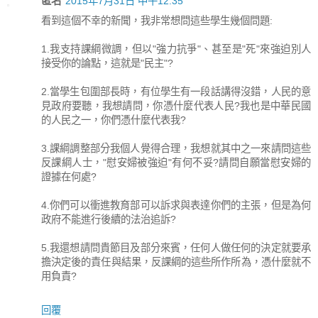
匿名
2015年7月31日 中午12:35
看到這個不幸的新聞，我非常想問這些學生幾個問題:
1.我支持課綱微調，但以"強力抗爭"、甚至是"死"來強迫別人
接受你的論點，這就是"民主"?
2.當學生包圍部長時，有位學生有一段話講得沒錯，人民的意
見政府要聽，我想請問，你憑什麼代表人民?我也是中華民國
的人民之一，你們憑什麼代表我?
3.課綱調整部分我個人覺得合理，我想就其中之一來請問這些
反課綱人士，"慰安婦被強迫"有何不妥?請問自願當慰安婦的
證據在何處?
4.你們可以衝進教育部可以訴求與表達你們的主張，但是為何
政府不能進行後續的法治追訴?
5.我還想請問貴節目及部分來賓，任何人做任何的決定就要承
擔決定後的責任與結果，反課綱的這些所作所為，憑什麼就不
用負責?
回覆