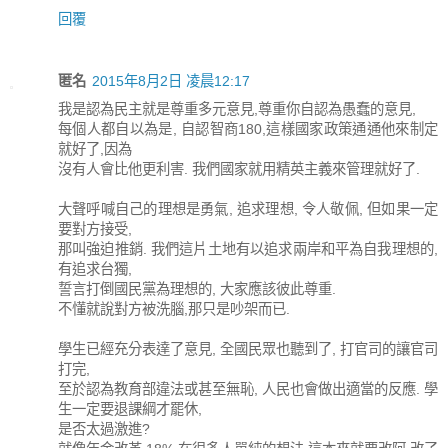
回覆
匿名
2015年8月2日 凌晨12:17
我是認為民主就是尊重多元意見,尊重你自認為愚蠢的意見,
每個人都自以為是, 自認智商180,這樣國家政策通通他來制定
就好了,因為
沒有人會比他更利害. 我們國家就用精英主義來管理就好了.
大聲呼喊自己的理想是勇氣, 追求理想, 令人敬佩, 但如果一定
要對方接受,
那叫強迫推銷. 我們這片土地有以追求兩岸和平為自我理想的,
有追求台獨,
誓言打倒國民黨為理想的, 大家應該彼此尊重.
不懂就說對方被洗腦,那只是吵架而已.
學生已經充分表達了意見, 全國民眾也聽到了, 打官司的讓官司
打完,
至於認為教育部違法或甚至無恥, 人民也會做出適當的反應. 學
生一定要退課綱才罷休,
是否太過激進?