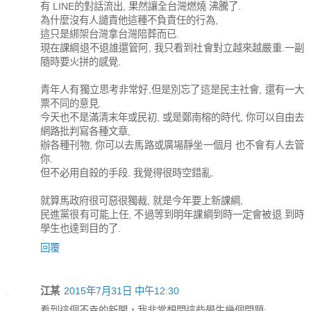
有 LINE的對話流出, 果然讓全台灣燃燒 沸騰了.
為什麼沒有人譴責他這種不負責任的行為,
這只是綁架台灣拿台灣陪葬而已.
現在課綱退不退誰還管阿, 我只看到社會對立越來越嚴重.一副
隨時要火拼的感覺.
青年人有獨立思考非常好,但是別忘了這是民主社會, 還有一大
票不同的意見.
今天也不是滿清末年或民初, 或是鄭南榕的時代, 你可以自由去
網路批判寫各種文章,
辦各種刊物, 你可以去馬路或廣場靜坐一個月 也不會有人去管
你.
但不必用自殺的手段. 我覺得很時空錯亂.
就算馬政府很可惡很獨裁, 就是今年要上新課綱,
民進黨很有可能上任, 不過等到明年課綱到時一定會被退.到時
學生也達到目的了.
回覆
江某
2015年7月31日 中午12:30
看到這個不幸的新聞，我非常想問這些學生幾個問題: