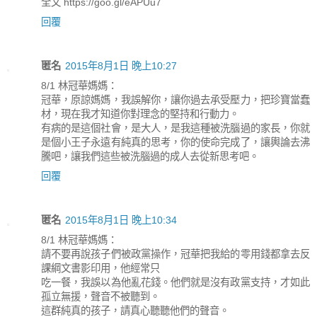
全文 https://goo.gl/eAPUu7
回覆
匿名
2015年8月1日 晚上10:27
8/1 林冠華媽媽：
冠華，原諒媽媽，我誤解你，讓你過去承受壓力，把珍寶當蠢
材，現在我才知道你對理念的堅持和行動力。
有病的是這個社會，是大人，是我這種被洗腦過的家長，你就
是個小王子永遠有純真的思考，你的使命完成了，讓輿論去沸
騰吧，讓我們這些被洗腦過的成人去從新思考吧。
回覆
匿名
2015年8月1日 晚上10:34
8/1 林冠華媽媽：
請不要再說孩子們被政黨操作，冠華把我給的零用錢都拿去反
課綱文書影印用，他經常只
吃一餐，我誤以為他亂花錢。他們就是沒有政黨支持，才如此
孤立無援，聲音不被聽到。
這群純真的孩子，請真心聽聽他們的聲音。