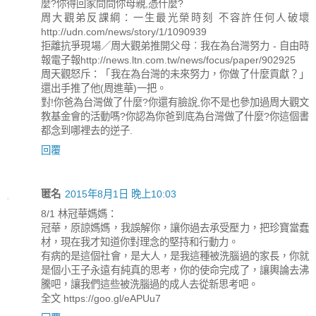
麼?你得回家問問你母親,憑什麼?
周大觀弟反課綱：一生最光榮時刻 不容許任何人破壞
http://udn.com/news/story/1/1090939
拒離抗爭現場／周大觀弟推開父母︰我在為台灣努力 - 自由時
報電子報http://news.ltn.com.tw/news/focus/paper/902925
周天觀怒斥：「我在為台灣的未來努力，你做了什麼貢獻？」
還出手推了他(周進華)一把。
對!你爸為台灣做了什麼?你還有臉說,你不是也參加過周大觀文
教基金會的活動嗎?你認為你爸到底為台灣做了什麼?你這個書
都念到哪裡去的逆子.
回覆
匿名
2015年8月1日 晚上10:03
8/1 林冠華媽媽：
冠華，原諒媽媽，我誤解你，讓你過去承受壓力，把珍寶當蠢
材，現在我才知道你對理念的堅持和行動力。
有病的是這個社會，是大人，是我這種被洗腦過的家長，你就
是個小王子永遠有純真的思考，你的使命完成了，讓輿論去沸
騰吧，讓我們這些被洗腦過的成人去從新思考吧。
全文 https://goo.gl/eAPUu7