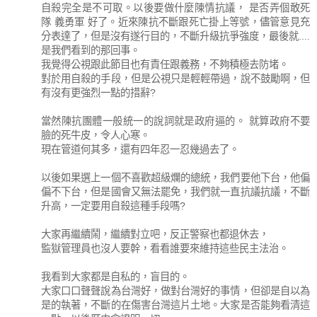
自殺完全是不可取。以後要做什麼陳情抗議， 是否弄個敢死
隊 義勇軍 好了。近來陳抗不斷跟死亡掛上等號，儘管意見充
分表達了，但是沒有遂行目的，不斷升級抗爭強度，最後就....
是我們看到的那回事。
我覺得公視跟此節目也有責任跟義務，不夠積極去防堵。
對於用自殺的手段，但是公視只是輕輕帶過，說不鼓勵啊，但
有沒有更強烈一點的措辭?
當然陳抗團體一般統一的說詞就是政府逼的。 就算政府不要
臉的死牛皮，令人心寒。
現在管道何其多，還有四年忍一忍幾過去了。
以後如果選上一個不喜歡超級爛的總統，我們要他下台，他偏
偏不下台，但是國會又無法罷免，我們就一直抗議抗議，不斷
升高，一定要用自殺這種手段嗎?
大家再繼續鬧，繼續對立吧，反正警察也都退休去，
監獄管理員也沒人要幹，看看誰要來維持這些民主法治。
我看到大家都是自私的，盲目的。
大家口口聲聲說為台灣好，做對台灣好的事情，但卻是自以為
是的執著，不斷的在傷害台灣這片土地。大家是否能夠看清這