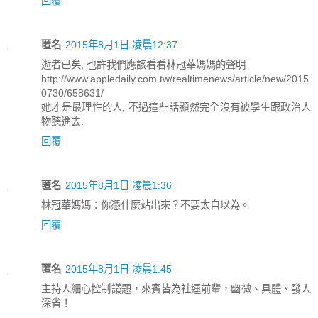
回覆
匿名
2015年8月1日 凌晨12:37
逝者已矣, 也許我們應該看看林冠華媽媽的聲明
http://www.appledaily.com.tw/realtimenews/article/new/2015
0730/658631/
她才是最理性的人, 不過這些話顯然完全沒有被學生跟政治人
物聽進去.
回覆
匿名
2015年8月1日 凌晨1:36
林冠華媽媽：你憑什麼站出來？不要太自以為。
回覆
匿名
2015年8月1日 凌晨1:45
主持人細心控制議題，來賓皆為社運前輩，幽微、具體、發人
深省！