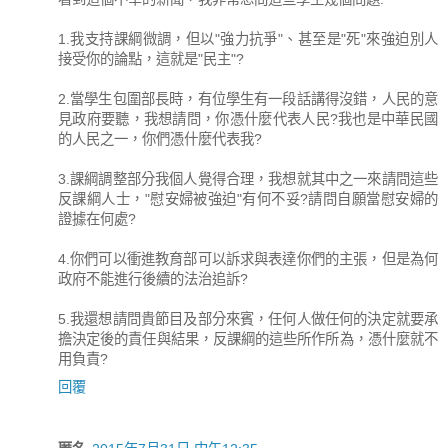
1.我支持課綱微調，但以"強力抗爭"、甚至是"死"來強迫別人
接受你的論點，這就是"民主"?
2.當學生包圍部長時，有位學生有一段話講得沒錯，人民的意
見政府要聽，我想請問，你憑什麼代表人民?我也是中華民國
的人民之一，你們憑什麼代表我?
3.課綱調整部分我個人覺得合理，我想就其中之一來請問這些
反課綱人士，"慰安婦被強迫"有何不妥?請問自願當慰安婦的
證據在何處?
4.你們可以衝進教育部可以訴求與表達你們的主張，但是為何
政府不能進行後續的法治追訴?
5.我還想請問貴節目及部分來賓，任何人做任何的決定就要承
擔決定後的責任與結果，反課綱的這些所作所為，憑什麼就不
用負責?
回覆