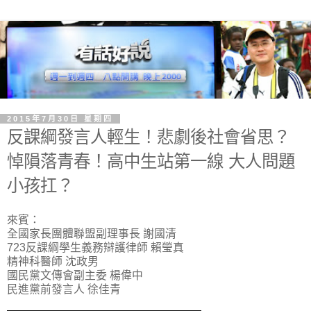
2015年7月30日 星期四
反課綱發言人輕生！悲劇後社會省思？
悼隕落青春！高中生站第一線 大人問題
小孩扛？
來賓：
全國家長團體聯盟副理事長 謝國清
723反課綱學生義務辯護律師 賴瑩真
精神科醫師 沈政男
國民黨文傳會副主委 楊偉中
民進黨前發言人 徐佳青