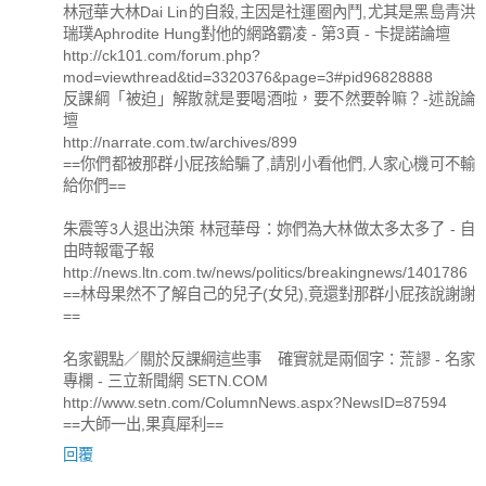
林冠華大林Dai Lin的自殺,主因是社運圈內鬥,尤其是黑島青洪
瑞璞Aphrodite Hung對他的網路霸凌 - 第3頁 - 卡提諾論壇
http://ck101.com/forum.php?
mod=viewthread&tid=3320376&page=3#pid96828888
反課綱「被迫」解散就是要喝酒啦，要不然要幹嘛？-述說論
壇
http://narrate.com.tw/archives/899
==你們都被那群小屁孩給騙了,請別小看他們,人家心機可不輸
給你們==
朱震等3人退出決策 林冠華母：妳們為大林做太多太多了 - 自
由時報電子報
http://news.ltn.com.tw/news/politics/breakingnews/1401786
==林母果然不了解自己的兒子(女兒),竟還對那群小屁孩說謝謝
==
名家觀點／關於反課綱這些事 確實就是兩個字：荒謬 - 名家
專欄 - 三立新聞網 SETN.COM
http://www.setn.com/ColumnNews.aspx?NewsID=87594
==大師一出,果真犀利==
回覆