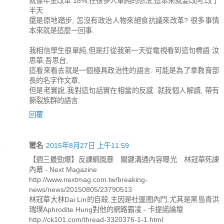
就像年金改革 18%,在很多人單純的想法,這本來就要改阿,改了
半天
還是原地踏步, 怎沒有政治人物來絕食抗議來改革? 很多事情
本來就是這麼一回事.
我相信學生很單純,但是打從我第一天從電視看到這句標語 汝
思華,吾思台,
這看來看去就是一個極具政治性的語言. 可能是為了拿教育部
長的名字作文章,
但是老實說,我對這句話實在相當的反感. 就我個人解讀, 帶有
撕裂族群的語言.
回覆
匿名
2015年8月27日 上午11:59
【週三最勁爆】反課綱風暴 關鍵溝通內容曝光 林冠華死諫
內幕 - Next Magazine
http://www.nextmag.com.tw/breaking-
news/news/20150805/23790513
林冠華大林Dai Lin的自殺,主因是社運圈內鬥,尤其是黑島青洪
瑞璞Aphrodite Hung對他的網路霸凌 - 卡提諾論壇
http://ck101.com/thread-3320376-1-1.html