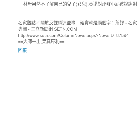
==林母果然不了解自己的兒子(女兒),竟還對那群小屁孩說謝謝
==
名家觀點／關於反課綱這些事 確實就是兩個字：荒謬 - 名家
專欄 - 三立新聞網 SETN.COM
http://www.setn.com/ColumnNews.aspx?NewsID=87594
==大師一出,果真犀利==
回覆