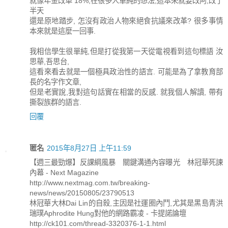
就像年金改革 18%,在很多人單純的想法,這本來就要改阿,改了
半天
還是原地踏步, 怎沒有政治人物來絕食抗議來改革? 很多事情
本來就是這麼一回事.
我相信學生很單純,但是打從我第一天從電視看到這句標語 汝
思華,吾思台,
這看來看去就是一個極具政治性的語言. 可能是為了拿教育部
長的名字作文章,
但是老實說,我對這句話實在相當的反感. 就我個人解讀, 帶有
撕裂族群的語言.
回覆
匿名
2015年8月27日 上午11:59
【週三最勁爆】反課綱風暴 關鍵溝通內容曝光 林冠華死諫
內幕 - Next Magazine
http://www.nextmag.com.tw/breaking-
news/news/20150805/23790513
林冠華大林Dai Lin的自殺,主因是社運圈內鬥,尤其是黑島青洪
瑞璞Aphrodite Hung對他的網路霸凌 - 卡提諾論壇
http://ck101.com/thread-3320376-1-1.html