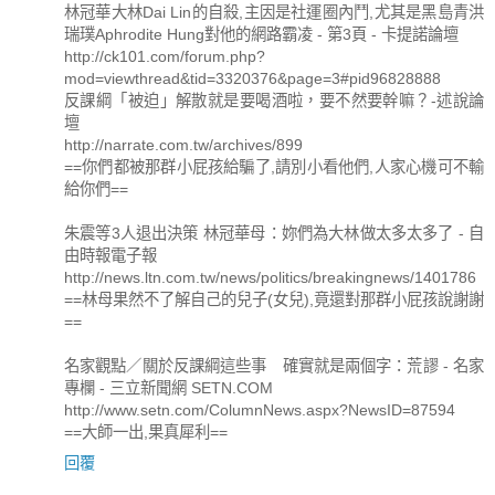
林冠華大林Dai Lin的自殺,主因是社運圈內鬥,尤其是黑島青洪
瑞璞Aphrodite Hung對他的網路霸凌 - 第3頁 - 卡提諾論壇
http://ck101.com/forum.php?
mod=viewthread&tid=3320376&page=3#pid96828888
反課綱「被迫」解散就是要喝酒啦，要不然要幹嘛？-述說論
壇
http://narrate.com.tw/archives/899
==你們都被那群小屁孩給騙了,請別小看他們,人家心機可不輸
給你們==
朱震等3人退出決策 林冠華母：妳們為大林做太多太多了 - 自
由時報電子報
http://news.ltn.com.tw/news/politics/breakingnews/1401786
==林母果然不了解自己的兒子(女兒),竟還對那群小屁孩說謝謝
==
名家觀點／關於反課綱這些事 確實就是兩個字：荒謬 - 名家
專欄 - 三立新聞網 SETN.COM
http://www.setn.com/ColumnNews.aspx?NewsID=87594
==大師一出,果真犀利==
回覆