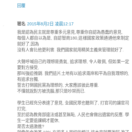
回覆
匿名
2015年8月2日 凌晨12:17
我是認為民主就是尊重多元意見,尊重你自認為愚蠢的意見,
每個人都自以為是, 自認智商180,這樣國家政策通通他來制定
就好了,因為
沒有人會比他更利害. 我們國家就用精英主義來管理就好了.
大聲呼喊自己的理想是勇氣, 追求理想, 令人敬佩, 但如果一定
要對方接受,
那叫強迫推銷. 我們這片土地有以追求兩岸和平為自我理想的,
有追求台獨,
誓言打倒國民黨為理想的, 大家應該彼此尊重.
不懂就說對方被洗腦,那只是吵架而已.
學生已經充分表達了意見, 全國民眾也聽到了, 打官司的讓官司
打完,
至於認為教育部違法或甚至無恥, 人民也會做出適當的反應. 學
生一定要退課綱才罷休,
是否太過激進?