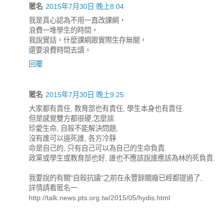
匿名
2015年7月30日 晚上8:04
我是真心認為不用一直改課綱，
浪費一堆學生的時間，
我說實話，什麼課綱跟實際生存無關，
還要浪費時間去讀。
回覆
匿名
2015年7月30日 晚上9:25
大家都有責任, 教育部也有責任, 學生本身也有責任.
但是感覺雙方都很硬,怎麼談.
珍愛生命, 自殺不能解決問題,
沒有誰可以逼死誰, 各方冷靜.
命是自己的, 只有自己可以為自己的生命負責.
政黨或學生或教育部也好, 誰也不應該說誰應該為林的死負責.
我要說的有關"自殺抗議"之前在永豐餘關廠已經都提過了,
詳情請看匿名一
http://talk.news.pts.org.tw/2015/05/hydis.html