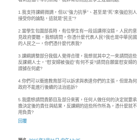
1.我支持課綱微調，但以"強力抗爭"、甚至是"死"來強迫別人
接受你的論點，這就是"民主"?
2.當學生包圍部長時，有位學生有一段話講得沒錯，人民的意
見政府要聽，我想請問，你憑什麼代表人民?我也是中華民國
的人民之一，你們憑什麼代表我?
3.課綱調整部分我個人覺得合理，我想就其中之一來請問這些
反課綱人士，"慰安婦被強迫"有何不妥?請問自願當慰安婦的
證據在何處?
4.你們可以衝進教育部可以訴求與表達你們的主張，但是為何
政府不能進行後續的法治追訴?
5.我還想請問貴節目及部分來賓，任何人做任何的決定就要承
擔決定後的責任與結果，反課綱的這些所作所為，憑什麼就不
用負責?
回覆