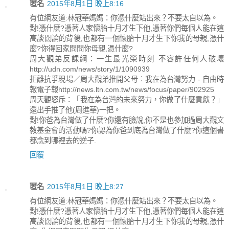
匿名
2015年8月1日 晚上8:16
有位網友道:林冠華媽媽：你憑什麼站出來？不要太自以為。
對!憑什麼?憑著人家懷胎十月才生下他,憑著你們每個人能在這
高談闊論的背後,也都有一個懷胎十月才生下你我的母親,憑什
麼?你得回家問問你母親,憑什麼?
周大觀弟反課綱：一生最光榮時刻 不容許任何人破壞
http://udn.com/news/story/1/1090939
拒離抗爭現場／周大觀弟推開父母︰我在為台灣努力 - 自由時
報電子報http://news.ltn.com.tw/news/focus/paper/902925
周天觀怒斥：「我在為台灣的未來努力，你做了什麼貢獻？」
還出手推了他(周進華)一把。
對!你爸為台灣做了什麼?你還有臉說,你不是也參加過周大觀文
教基金會的活動嗎?你認為你爸到底為台灣做了什麼?你這個書
都念到哪裡去的逆子.
回覆
匿名
2015年8月1日 晚上8:27
有位網友道:林冠華媽媽：你憑什麼站出來？不要太自以為。
對!憑什麼?憑著人家懷胎十月才生下他,憑著你們每個人能在這
高談闊論的背後,也都有一個懷胎十月才生下你我的母親,憑什