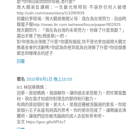
麼?你得回家問問你母親,憑什麼?
周大觀弟反課綱：一生最光榮時刻 不容許任何人破壞
http://udn.com/news/story/1/1090939
拒離抗爭現場／周大觀弟推開父母︰我在為台灣努力 - 自由時
報電子報http://news.ltn.com.tw/news/focus/paper/902925
周天觀怒斥：「我在為台灣的未來努力，你做了什麼貢獻？」
還出手推了他(周進華)一把。
對!你爸為台灣做了什麼?你還有臉說,你不是也參加過周大觀文
教基金會的活動嗎?你認為你爸到底為台灣做了什麼?你這個書
都念到哪裡去的逆子.
回覆
匿名
2015年8月1日 晚上10:03
8/1 林冠華媽媽：
冠華，原諒媽媽，我誤解你，讓你過去承受壓力，把珍寶當蠢
材，現在我才知道你對理念的堅持和行動力。
有病的是這個社會，是大人，是我這種被洗腦過的家長，你就
是個小王子永遠有純真的思考，你的使命完成了，讓輿論去沸
騰吧，讓我們這些被洗腦過的成人去從新思考吧。
全文 https://goo.gl/eAPUu7