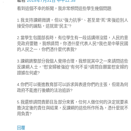
匿名
2015年7月31日 中午12:35
看到這個不幸的新聞，我非常想問這些學生幾個問題:
1.我支持課綱微調，但以"強力抗爭"、甚至是"死"來強迫別人
接受你的論點，這就是"民主"?
2.當學生包圍部長時，有位學生有一段話講得沒錯，人民的意
見政府要聽，我想請問，你憑什麼代表人民?我也是中華民國
的人民之一，你們憑什麼代表我?
3.課綱調整部分我個人覺得合理，我想就其中之一來請問這些
反課綱人士，"慰安婦被強迫"有何不妥?請問自願當慰安婦的
證據在何處?
4.你們可以衝進教育部可以訴求與表達你們的主張，但是為何
政府不能進行後續的法治追訴?
5.我還想請問貴節目及部分來賓，任何人做任何的決定就要承
擔決定後的責任與結果，反課綱的這些所作所為，憑什麼就不
用負責?
回覆