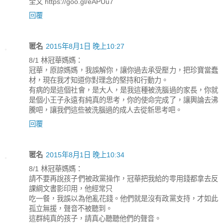
全文 https://goo.gl/eAPUu7
回覆
匿名
2015年8月1日 晚上10:27
8/1 林冠華媽媽：
冠華，原諒媽媽，我誤解你，讓你過去承受壓力，把珍寶當蠢
材，現在我才知道你對理念的堅持和行動力。
有病的是這個社會，是大人，是我這種被洗腦過的家長，你就
是個小王子永遠有純真的思考，你的使命完成了，讓輿論去沸
騰吧，讓我們這些被洗腦過的成人去從新思考吧。
回覆
匿名
2015年8月1日 晚上10:34
8/1 林冠華媽媽：
請不要再說孩子們被政黨操作，冠華把我給的零用錢都拿去反
課綱文書影印用，他經常只
吃一餐，我誤以為他亂花錢。他們就是沒有政黨支持，才如此
孤立無援，聲音不被聽到。
這群純真的孩子，請真心聽聽他們的聲音。