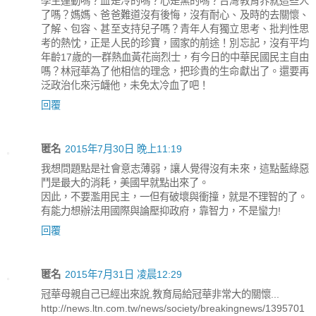
學生運動嗎？血是冷的嗎？心是黑的嗎？台灣教育界就這些人
了嗎？媽媽、爸爸難道沒有後悔，沒有耐心、及時的去關懷、
了解、包容、甚至支持兒子嗎？青年人有獨立思考、批判性思
考的熱忱，正是人民的珍寶，國家的前途！別忘記，沒有平均
年齡17歲的一群熱血黃花崗烈士，有今日的中華民國民主自由
嗎？林冠華為了他相信的理念，把珍貴的生命獻出了。還要再
泛政治化來污衊他，未免太冷血了吧！
回覆
匿名
2015年7月30日 晚上11:19
我想問題點是社會意志薄弱，讓人覺得沒有未來，這點藍綠惡
鬥是最大的消耗，美國早就點出來了。
因此，不要濫用民主，一但有破壞與衝撞，就是不理智的了。
有能力想辦法用國際與論壓抑政府，靠智力，不是蠻力!
回覆
匿名
2015年7月31日 凌晨12:29
冠華母親自己已經出來說,教育局給冠華非常大的關懷...
http://news.ltn.com.tw/news/society/breakingnews/1395701