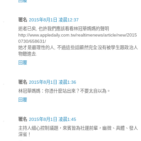
回覆
匿名
2015年8月1日 凌晨12:37
逝者已矣, 也許我們應該看看林冠華媽媽的聲明
http://www.appledaily.com.tw/realtimenews/article/new/2015
0730/658631/
她才是最理性的人, 不過這些話顯然完全沒有被學生跟政治人
物聽進去.
回覆
匿名
2015年8月1日 凌晨1:36
林冠華媽媽：你憑什麼站出來？不要太自以為。
回覆
匿名
2015年8月1日 凌晨1:45
主持人細心控制議題，來賓皆為社運前輩，幽微、具體、發人
深省！