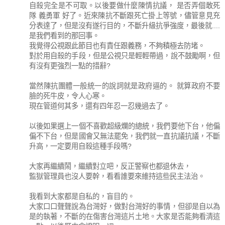
自殺完全是不可取。以後要做什麼陳情抗議， 是否弄個敢死
隊 義勇軍 好了。近來陳抗不斷跟死亡掛上等號，儘管意見充
分表達了，但是沒有遂行目的，不斷升級抗爭強度，最後就....
是我們看到的那回事。
我覺得公視跟此節目也有責任跟義務，不夠積極去防堵。
對於用自殺的手段，但是公視只是輕輕帶過，說不鼓勵啊，但
有沒有更強烈一點的措辭?
當然陳抗團體一般統一的說詞就是政府逼的。 就算政府不要
臉的死牛皮，令人心寒。
現在管道何其多，還有四年忍一忍幾過去了。
以後如果選上一個不喜歡超級爛的總統，我們要他下台，他偏
偏不下台，但是國會又無法罷免，我們就一直抗議抗議，不斷
升高，一定要用自殺這種手段嗎?
大家再繼續鬧，繼續對立吧，反正警察也都退休去，
監獄管理員也沒人要幹，看看誰要來維持這些民主法治。
我看到大家都是自私的，盲目的。
大家口口聲聲說為台灣好，做對台灣好的事情，但卻是自以為
是的執著，不斷的在傷害台灣這片土地。大家是否能夠看清這