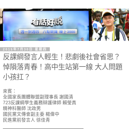
2015年7月30日 星期四
反課綱發言人輕生！悲劇後社會省思？
悼隕落青春！高中生站第一線 大人問題
小孩扛？
來賓：
全國家長團體聯盟副理事長 謝國清
723反課綱學生義務辯護律師 賴瑩真
精神科醫師 沈政男
國民黨文傳會副主委 楊偉中
民進黨前發言人 徐佳青