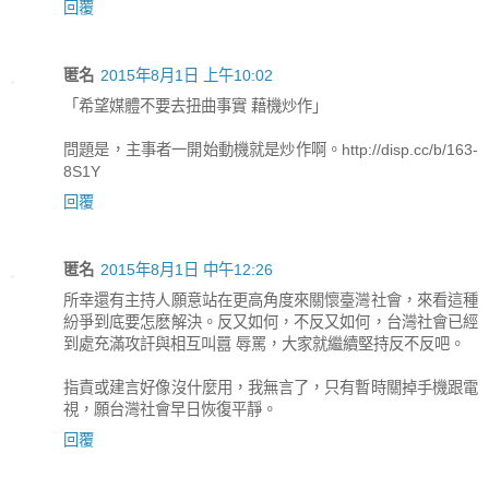
回覆
匿名
2015年8月1日 上午10:02
「希望媒體不要去扭曲事實 藉機炒作」
問題是，主事者一開始動機就是炒作啊。http://disp.cc/b/163-
8S1Y
回覆
匿名
2015年8月1日 中午12:26
所幸還有主持人願意站在更高角度來關懷臺灣社會，來看這種
紛爭到底要怎麽解決。反又如何，不反又如何，台灣社會已經
到處充滿攻訐與相互叫囂 辱罵，大家就繼續堅持反不反吧。
指責或建言好像沒什麼用，我無言了，只有暫時關掉手機跟電
視，願台灣社會早日恢復平靜。
回覆