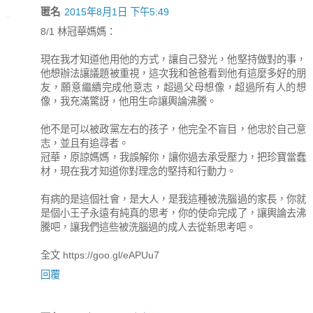
匿名
2015年8月1日 下午5:49
8/1 林冠華媽媽：
現在我才知道他用他的方式，讓自己發光，他堅持做對的事，
他想辦法讓議題被重視，這次我和爸爸看到他有這麼多好的朋
友，願意繼續完成他意志，超過父母想像，超過所有人的想
像，我充滿驚訝，他用生命讓輿論沸騰。
他不是可以被政黨左右的孩子，他完全不盲目，他忠於自己意
志，並且有追尋者。
冠華，原諒媽媽，我誤解你，讓你過去承受壓力，把珍寶當蠢
材，現在我才知道你對理念的堅持和行動力。
有病的是這個社會，是大人，是我這種被洗腦過的家長，你就
是個小王子永遠有純真的思考，你的使命完成了，讓輿論去沸
騰吧，讓我們這些被洗腦過的成人去從新思考吧。
全文 https://goo.gl/eAPUu7
回覆