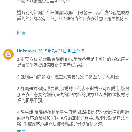
一點，以後歷史會證明一切。
還有別的新聞台在右側都会加註自殺警語，為什麼公視這麼嚴
謹的節目都沒有全程加註? 值得貴節目多多注意，避免模仿。
回覆
Unknown
2015年7月31日 晚上9:15
1.折衷方案,所謂新舊課綱並行,爭議不考是不可行的方案.這只
是讓學生浪費加倍時間準備考試,更亂;
2.課綱再有問題,沒有嚴重到需要死諫.事態至今令人遺憾;
3.課綱是課程指導要點,沒講的不代表不對或不可以講.新版增
加許多不必要的細節,是對課程內容的強力介入,對教師教材專
業的粗暴干預;
4.學生說,反課綱運動是學生自覺.既然如此,充分反應這齣新版
課綱程序的荒謬和黨國復辟的無恥已足矣. 現階段就是無法可
辦. 爭取政客承諾立法補救應該是最終解決之道.