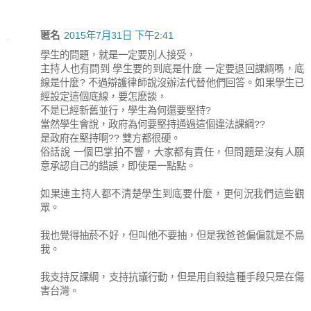
匿名
2015年7月31日 下午2:41
學生的問題，就是一定要別人接受，
主持人也有問到 學生要的到底是什麼 一定要退回課綱嗎，底
線是什麼? 不過辯護律師說沒辦法代替他們回答。如果學生已
經設定這個底線，要怎麽談，
不是已經新舊並行，學生為何還要堅持?
當然學生會說，政府為何要堅持通過這個違法課綱??
是政府在堅持啊?? 雙方都很硬。
俗話說 一個巴掌拍不響，大家都有責任，但問題是沒有人願
意承認自己的錯誤，即使是一點點。
如果連主持人都不清楚學生到底要什麼，更何況我們這些觀
眾。
我也覺得抽菸不好，但叫他不要抽，但是我爸爸偏偏就是不鳥
我。
我支持反課綱，支持抗議行動，但是用自殺這種手段只是在傷
害台灣。