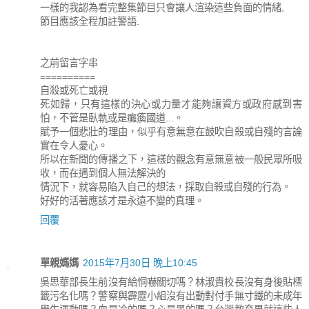
一樣的我認為看完整集節目只會讓人渲染這些負面的情緒,
節目應該全程加註警語.
之前留言字串
==========
自殺或死亡或視
死如歸，只有這樣的決心或力量才能夠讓資方或政府感到害
怕，不管是臥軌或是癱瘓國道...。
賦予一個悲壯的理由，似乎有意無意在鼓吹自殺或自殘的言論
實在令人憂心。
所以在新聞的傳播之下，這樣的觀念有意無意被一般民眾所吸
收，而在遇到個人無法解決的
情況下，就容易陷入自己的想法，採取自殺或自殘的行為。
好好的活著應該才是永遠不變的真理。
回覆
單親媽媽
2015年7月30日 晚上10:45
吳思華部長生前沒有給恫嚇關切嗎？林淑貴校長沒有身後貼標
籤污名化嗎？警察與霹靂小組沒有出動對付手無寸鐵的未成年