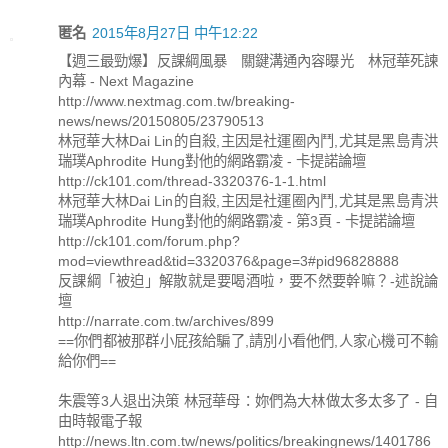
匿名
2015年8月27日 中午12:22
【週三最勁爆】反課綱風暴 關鍵溝通內容曝光 林冠華死諫
內幕 - Next Magazine
http://www.nextmag.com.tw/breaking-
news/news/20150805/23790513
林冠華大林Dai Lin的自殺,主因是社運圈內鬥,尤其是黑島青洪
瑞璞Aphrodite Hung對他的網路霸凌 - 卡提諾論壇
http://ck101.com/thread-3320376-1-1.html
林冠華大林Dai Lin的自殺,主因是社運圈內鬥,尤其是黑島青洪
瑞璞Aphrodite Hung對他的網路霸凌 - 第3頁 - 卡提諾論壇
http://ck101.com/forum.php?
mod=viewthread&tid=3320376&page=3#pid96828888
反課綱「被迫」解散就是要喝酒啦，要不然要幹嘛？-述說論
壇
http://narrate.com.tw/archives/899
==你們都被那群小屁孩給騙了,請別小看他們,人家心機可不輸
給你們==
朱震等3人退出決策 林冠華母：妳們為大林做太多太多了 - 自
由時報電子報
http://news.ltn.com.tw/news/politics/breakingnews/1401786