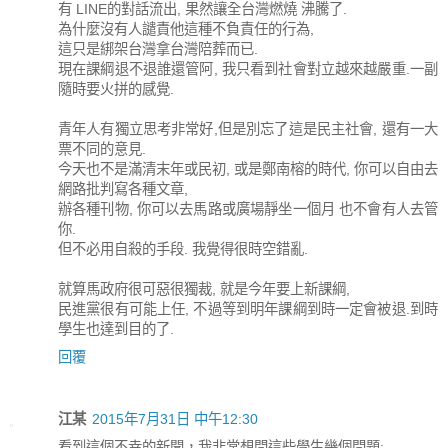
有 LINE的對話流出, 果然讓全台灣燃燒 沸騰了.
為什麼沒有人譴責他這種不負責任的行為,
這只是綁架台灣拿台灣陪葬而已.
現在課綱退不退誰還管阿, 我只看到社會對立越來越嚴重.一副
隨時要火拼的感覺.
青年人有獨立思考非常好,但是別忘了這是民主社會, 還有一大
票不同的意見.
今天也不是滿清末年或民初, 或是鄭南榕的時代, 你可以自由去
網路批判寫各種文章,
辦各種刊物, 你可以去馬路或廣場靜坐一個月 也不會有人去管
你.
但不必用自殺的手段. 我覺得很時空錯亂.
就算馬政府很可惡很獨裁, 就是今年要上新課綱,
民進黨很有可能上任, 不過等到明年課綱到時一定會被退.到時
學生也達到目的了.
回覆
江某
2015年7月31日 中午12:30
看到這個不幸的新聞，我非常想問這些學生幾個問題: