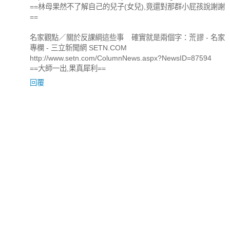
==林母果然不了解自己的兒子(女兒),竟還對那群小屁孩說謝謝
==
名家觀點／關於反課綱這些事 確實就是兩個字：荒謬 - 名家
專欄 - 三立新聞網 SETN.COM
http://www.setn.com/ColumnNews.aspx?NewsID=87594
==大師一出,果真犀利==
回覆