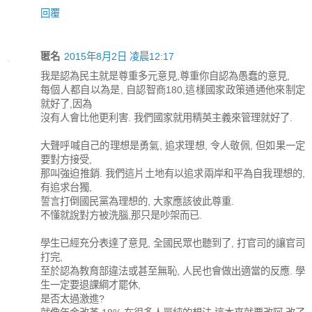
回覆
匿名
2015年8月2日 凌晨12:17
我是認為民主就是尊重多元意見,尊重你自認為愚蠢的意見,
每個人都自以為是, 自認智商180,這樣國家政策通通他來制定
就好了,因為
沒有人會比他更利害. 我們國家就用精英主義來管理就好了.
大聲呼喊自己的理想是勇氣, 追求理想, 令人敬佩, 但如果一定
要對方接受,
那叫強迫推銷. 我們這片土地有以追求兩岸和平為自我理想的,
有追求台獨,
誓言打倒國民黨為理想的, 大家應該彼此尊重.
不懂就說對方被洗腦,那只是吵架而已.
學生已經充分表達了意見, 全國民眾也聽到了, 打官司的讓官司
打完,
至於認為教育部違法或甚至無恥, 人民也會做出適當的反應. 學
生一定要退課綱才罷休,
是否太過激進?