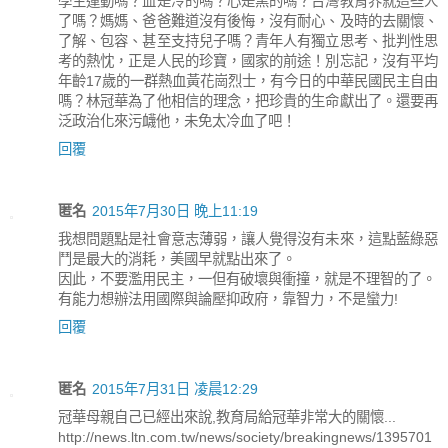
學生運動嗎？血是冷的嗎？心是黑的嗎？台灣教育界就這些人
了嗎？媽媽、爸爸難道沒有後悔，沒有耐心、及時的去關懷、
了解、包容、甚至支持兒子嗎？青年人有獨立思考、批判性思
考的熱忱，正是人民的珍寶，國家的前途！別忘記，沒有平均
年齡17歲的一群熱血黃花崗烈士，有今日的中華民國民主自由
嗎？林冠華為了他相信的理念，把珍貴的生命獻出了。還要再
泛政治化來污衊他，未免太冷血了吧！
回覆
匿名
2015年7月30日 晚上11:19
我想問題點是社會意志薄弱，讓人覺得沒有未來，這點藍綠惡
鬥是最大的消耗，美國早就點出來了。
因此，不要濫用民主，一但有破壞與衝撞，就是不理智的了。
有能力想辦法用國際與論壓抑政府，靠智力，不是蠻力!
回覆
匿名
2015年7月31日 凌晨12:29
冠華母親自己已經出來說,教育局給冠華非常大的關懷...
http://news.ltn.com.tw/news/society/breakingnews/1395701