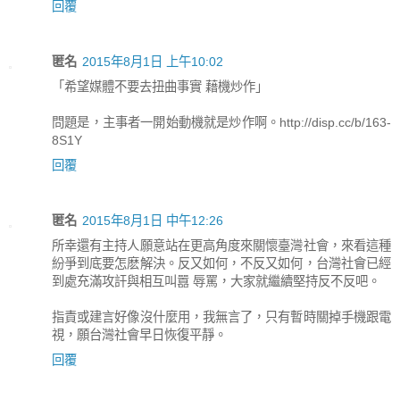
回覆
匿名
2015年8月1日 上午10:02
「希望媒體不要去扭曲事實 藉機炒作」
問題是，主事者一開始動機就是炒作啊。http://disp.cc/b/163-
8S1Y
回覆
匿名
2015年8月1日 中午12:26
所幸還有主持人願意站在更高角度來關懷臺灣社會，來看這種
紛爭到底要怎麽解決。反又如何，不反又如何，台灣社會已經
到處充滿攻訐與相互叫囂 辱罵，大家就繼續堅持反不反吧。
指責或建言好像沒什麼用，我無言了，只有暫時關掉手機跟電
視，願台灣社會早日恢復平靜。
回覆