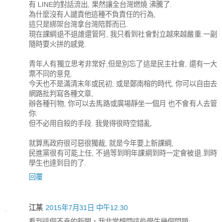
有 LINE的對話流出, 果然讓全台灣燃燒 沸騰了.
為什麼沒有人譴責他這種不負責任的行為,
這只是綁架台灣拿台灣陪葬而已.
現在課綱退不退誰還管阿, 我只看到社會對立越來越嚴重.一副
隨時要火拼的感覺.
青年人有獨立思考非常好,但是別忘了這是民主社會, 還有一大
票不同的意見.
今天也不是滿清末年或民初, 或是鄭南榕的時代, 你可以自由去
網路批判寫各種文章,
辦各種刊物, 你可以去馬路或廣場靜坐一個月 也不會有人去管
你.
但不必用自殺的手段. 我覺得很時空錯亂.
就算馬政府很可惡很獨裁, 就是今年要上新課綱,
民進黨很有可能上任, 不過等到明年課綱到時一定會被退.到時
學生也達到目的了.
回覆
江某
2015年7月31日 中午12:30
看到這個不幸的新聞，我非常想問這些學生幾個問題: