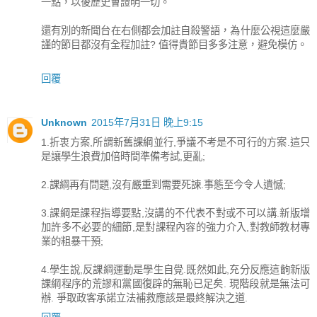
一點，以後歷史會證明一切。
還有別的新聞台在右側都会加註自殺警語，為什麼公視這麼嚴
謹的節目都沒有全程加註? 值得貴節目多多注意，避免模仿。
回覆
Unknown
2015年7月31日 晚上9:15
1.折衷方案,所謂新舊課綱並行,爭議不考是不可行的方案.這只
是讓學生浪費加倍時間準備考試,更亂;
2.課綱再有問題,沒有嚴重到需要死諫.事態至今令人遺憾;
3.課綱是課程指導要點,沒講的不代表不對或不可以講.新版增
加許多不必要的細節,是對課程內容的強力介入,對教師教材專
業的粗暴干預;
4.學生說,反課綱運動是學生自覺.既然如此,充分反應這齣新版
課綱程序的荒謬和黨國復辟的無恥已足矣. 現階段就是無法可
辦. 爭取政客承諾立法補救應該是最終解決之道.