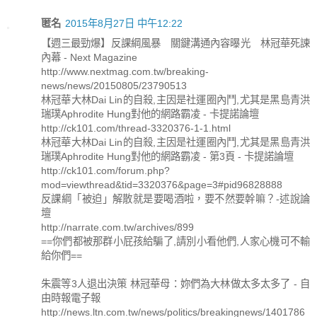
匿名
2015年8月27日 中午12:22
【週三最勁爆】反課綱風暴 關鍵溝通內容曝光 林冠華死諫
內幕 - Next Magazine
http://www.nextmag.com.tw/breaking-
news/news/20150805/23790513
林冠華大林Dai Lin的自殺,主因是社運圈內鬥,尤其是黑島青洪
瑞璞Aphrodite Hung對他的網路霸凌 - 卡提諾論壇
http://ck101.com/thread-3320376-1-1.html
林冠華大林Dai Lin的自殺,主因是社運圈內鬥,尤其是黑島青洪
瑞璞Aphrodite Hung對他的網路霸凌 - 第3頁 - 卡提諾論壇
http://ck101.com/forum.php?
mod=viewthread&tid=3320376&page=3#pid96828888
反課綱「被迫」解散就是要喝酒啦，要不然要幹嘛？-述說論
壇
http://narrate.com.tw/archives/899
==你們都被那群小屁孩給騙了,請別小看他們,人家心機可不輸
給你們==
朱震等3人退出決策 林冠華母：妳們為大林做太多太多了 - 自
由時報電子報
http://news.ltn.com.tw/news/politics/breakingnews/1401786