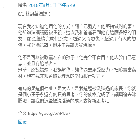
匿名
2015年8月1日 下午5:49
8/1 林冠華媽媽：
現在我才知道他用他的方式，讓自己發光，他堅持做對的事，
他想辦法讓議題被重視，這次我和爸爸看到他有這麼多好的朋
友，願意繼續完成他意志，超過父母想像，超過所有人的想
像，我充滿驚訝，他用生命讓輿論沸騰。
他不是可以被政黨左右的孩子，他完全不盲目，他忠於自己意
志，並且有追尋者。
冠華，原諒媽媽，我誤解你，讓你過去承受壓力，把珍寶當蠢
材，現在我才知道你對理念的堅持和行動力。
有病的是這個社會，是大人，是我這種被洗腦過的家長，你就
是個小王子永遠有純真的思考，你的使命完成了，讓輿論去沸
騰吧，讓我們這些被洗腦過的成人去從新思考吧。
全文 https://goo.gl/eAPUu7
回覆