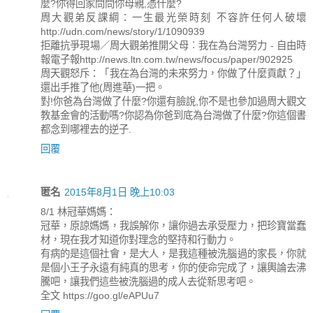
麼?你得回家問問你母親,憑什麼?
周大觀弟反課綱：一生最光榮時刻 不容許任何人破壞
http://udn.com/news/story/1/1090939
拒離抗爭現場／周大觀弟推開父母︰我在為台灣努力 - 自由時
報電子報http://news.ltn.com.tw/news/focus/paper/902925
周天觀怒斥：「我在為台灣的未來努力，你做了什麼貢獻？」
還出手推了他(周進華)一把。
對!你爸為台灣做了什麼?你還有臉說,你不是也參加過周大觀文
教基金會的活動嗎?你認為你爸到底為台灣做了什麼?你這個書
都念到哪裡去的逆子.
回覆
匿名
2015年8月1日 晚上10:03
8/1 林冠華媽媽：
冠華，原諒媽媽，我誤解你，讓你過去承受壓力，把珍寶當蠢
材，現在我才知道你對理念的堅持和行動力。
有病的是這個社會，是大人，是我這種被洗腦過的家長，你就
是個小王子永遠有純真的思考，你的使命完成了，讓輿論去沸
騰吧，讓我們這些被洗腦過的成人去從新思考吧。
全文 https://goo.gl/eAPUu7