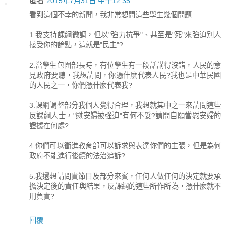
匿名
2015年7月31日 中午12:35
看到這個不幸的新聞，我非常想問這些學生幾個問題:
1.我支持課綱微調，但以"強力抗爭"、甚至是"死"來強迫別人
接受你的論點，這就是"民主"?
2.當學生包圍部長時，有位學生有一段話講得沒錯，人民的意
見政府要聽，我想請問，你憑什麼代表人民?我也是中華民國
的人民之一，你們憑什麼代表我?
3.課綱調整部分我個人覺得合理，我想就其中之一來請問這些
反課綱人士，"慰安婦被強迫"有何不妥?請問自願當慰安婦的
證據在何處?
4.你們可以衝進教育部可以訴求與表達你們的主張，但是為何
政府不能進行後續的法治追訴?
5.我還想請問貴節目及部分來賓，任何人做任何的決定就要承
擔決定後的責任與結果，反課綱的這些所作所為，憑什麼就不
用負責?
回覆