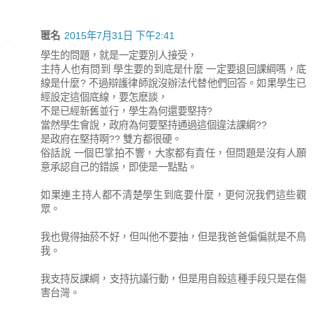
匿名
2015年7月31日 下午2:41
學生的問題，就是一定要別人接受，
主持人也有問到 學生要的到底是什麼 一定要退回課綱嗎，底
線是什麼? 不過辯護律師說沒辦法代替他們回答。如果學生已
經設定這個底線，要怎麽談，
不是已經新舊並行，學生為何還要堅持?
當然學生會說，政府為何要堅持通過這個違法課綱??
是政府在堅持啊?? 雙方都很硬。
俗話說 一個巴掌拍不響，大家都有責任，但問題是沒有人願
意承認自己的錯誤，即使是一點點。
如果連主持人都不清楚學生到底要什麼，更何況我們這些觀
眾。
我也覺得抽菸不好，但叫他不要抽，但是我爸爸偏偏就是不鳥
我。
我支持反課綱，支持抗議行動，但是用自殺這種手段只是在傷
害台灣。