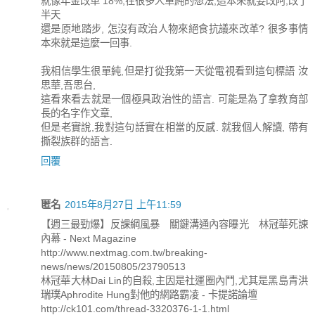
就像年金改革 18%,在很多人單純的想法,這本來就要改阿,改了
半天
還是原地踏步, 怎沒有政治人物來絕食抗議來改革? 很多事情
本來就是這麼一回事.
我相信學生很單純,但是打從我第一天從電視看到這句標語 汝
思華,吾思台,
這看來看去就是一個極具政治性的語言. 可能是為了拿教育部
長的名字作文章,
但是老實說,我對這句話實在相當的反感. 就我個人解讀, 帶有
撕裂族群的語言.
回覆
匿名
2015年8月27日 上午11:59
【週三最勁爆】反課綱風暴 關鍵溝通內容曝光 林冠華死諫
內幕 - Next Magazine
http://www.nextmag.com.tw/breaking-
news/news/20150805/23790513
林冠華大林Dai Lin的自殺,主因是社運圈內鬥,尤其是黑島青洪
瑞璞Aphrodite Hung對他的網路霸凌 - 卡提諾論壇
http://ck101.com/thread-3320376-1-1.html