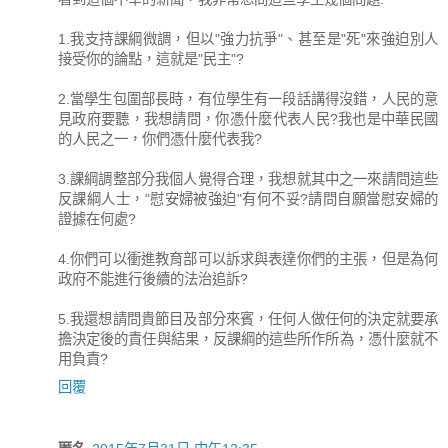
1.我支持課綱微調，但以"強力抗爭"、甚至是"死"來強迫別人
接受你的論點，這就是"民主"?
2.當學生包圍部長時，有位學生有一段話講得沒錯，人民的意
見政府要聽，我想請問，你憑什麼代表人民?我也是中華民國
的人民之一，你們憑什麼代表我?
3.課綱調整部分我個人覺得合理，我想就其中之一來請問這些
反課綱人士，"慰安婦被強迫"有何不妥?請問自願當慰安婦的
證據在何處?
4.你們可以衝進教育部可以訴求與表達你們的主張，但是為何
政府不能進行後續的法治追訴?
5.我還想請問貴節目及部分來賓，任何人做任何的決定就要承
擔決定後的責任與結果，反課綱的這些所作所為，憑什麼就不
用負責?
回覆