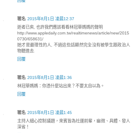
回覆
匿名
2015年8月1日 凌晨12:37
逝者已矣, 也許我們應該看看林冠華媽媽的聲明
http://www.appledaily.com.tw/realtimenews/article/new/2015
0730/658631/
她才是最理性的人, 不過這些話顯然完全沒有被學生跟政治人
物聽進去.
回覆
匿名
2015年8月1日 凌晨1:36
林冠華媽媽：你憑什麼站出來？不要太自以為。
回覆
匿名
2015年8月1日 凌晨1:45
主持人細心控制議題，來賓皆為社運前輩，幽微、具體、發人
深省！