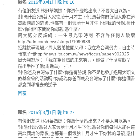
匿名
2015年8月1日 晚上8:16
有位網友道:林冠華媽媽：你憑什麼站出來？不要太自以為。
對!憑什麼?憑著人家懷胎十月才生下他,憑著你們每個人能在這
高談闊論的背後,也都有一個懷胎十月才生下你我的母親,憑什
麼?你得回家問問你母親,憑什麼?
周大觀弟反課綱：一生最光榮時刻 不容許任何人破壞
http://udn.com/news/story/1/1090939
拒離抗爭現場／周大觀弟推開父母︰我在為台灣努力 - 自由時
報電子報http://news.ltn.com.tw/news/focus/paper/902925
周天觀怒斥：「我在為台灣的未來努力，你做了什麼貢獻？」
還出手推了他(周進華)一把。
對!你爸為台灣做了什麼?你還有臉說,你不是也參加過周大觀文
教基金會的活動嗎?你認為你爸到底為台灣做了什麼?你這個書
都念到哪裡去的逆子.
回覆
匿名
2015年8月1日 晚上8:27
有位網友道:林冠華媽媽：你憑什麼站出來？不要太自以為。
對!憑什麼?憑著人家懷胎十月才生下他,憑著你們每個人能在這
高談闊論的背後,也都有一個懷胎十月才生下你我的母親,憑什