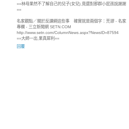
==林母果然不了解自己的兒子(女兒),竟還對那群小屁孩說謝謝
==
名家觀點／關於反課綱這些事 確實就是兩個字：荒謬 - 名家
專欄 - 三立新聞網 SETN.COM
http://www.setn.com/ColumnNews.aspx?NewsID=87594
==大師一出,果真犀利==
回覆