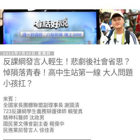
2015年7月30日 星期四
反課綱發言人輕生！悲劇後社會省思？
悼隕落青春！高中生站第一線 大人問題
小孩扛？
來賓：
全國家長團體聯盟副理事長 謝國清
723反課綱學生義務辯護律師 賴瑩真
精神科醫師 沈政男
國民黨文傳會副主委 楊偉中
民進黨前發言人 徐佳青