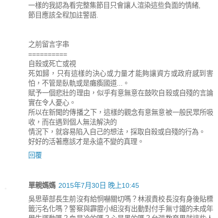
一樣的我認為看完整集節目只會讓人渲染這些負面的情緒,
節目應該全程加註警語.
之前留言字串
==========
自殺或死亡或視
死如歸，只有這樣的決心或力量才能夠讓資方或政府感到害
怕，不管是臥軌或是癱瘓國道...。
賦予一個悲壯的理由，似乎有意無意在鼓吹自殺或自殘的言論
實在令人憂心。
所以在新聞的傳播之下，這樣的觀念有意無意被一般民眾所吸
收，而在遇到個人無法解決的
情況下，就容易陷入自己的想法，採取自殺或自殘的行為。
好好的活著應該才是永遠不變的真理。
回覆
單親媽媽
2015年7月30日 晚上10:45
吳思華部長生前沒有給恫嚇關切嗎？林淑貴校長沒有身後貼標
籤污名化嗎？警察與霹靂小組沒有出動對付手無寸鐵的未成年