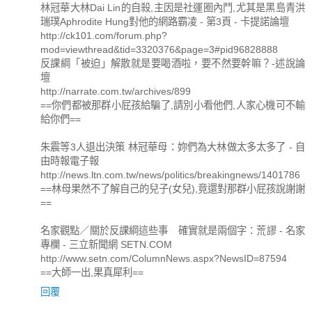
林冠華大林Dai Lin的自殺,主因是社運圈內鬥,尤其是黑島青洪
瑞璞Aphrodite Hung對他的網路霸凌 - 第3頁 - 卡提諾論壇
http://ck101.com/forum.php?
mod=viewthread&tid=3320376&page=3#pid96828888
反課綱「被迫」解散就是要喝酒啦，要不然要幹嘛？-述說論
壇
http://narrate.com.tw/archives/899
==你們都被那群小屁孩給騙了,請別小看他們,人家心機可不輸
給你們==
朱震等3人退出決策 林冠華母：妳們為大林做太多太多了 - 自
由時報電子報
http://news.ltn.com.tw/news/politics/breakingnews/1401786
==林母果然不了解自己的兒子(女兒),竟還對那群小屁孩說謝謝
==
名家觀點／關於反課綱這些事 確實就是兩個字：荒謬 - 名家
專欄 - 三立新聞網 SETN.COM
http://www.setn.com/ColumnNews.aspx?NewsID=87594
==大師一出,果真犀利==
回覆