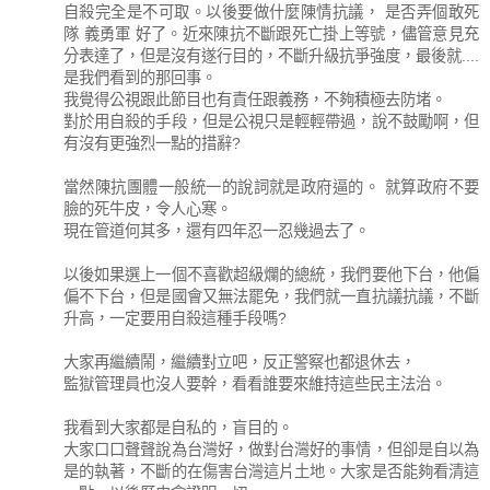
自殺完全是不可取。以後要做什麼陳情抗議， 是否弄個敢死
隊 義勇軍 好了。近來陳抗不斷跟死亡掛上等號，儘管意見充
分表達了，但是沒有遂行目的，不斷升級抗爭強度，最後就....
是我們看到的那回事。
我覺得公視跟此節目也有責任跟義務，不夠積極去防堵。
對於用自殺的手段，但是公視只是輕輕帶過，說不鼓勵啊，但
有沒有更強烈一點的措辭?
當然陳抗團體一般統一的說詞就是政府逼的。 就算政府不要
臉的死牛皮，令人心寒。
現在管道何其多，還有四年忍一忍幾過去了。
以後如果選上一個不喜歡超級爛的總統，我們要他下台，他偏
偏不下台，但是國會又無法罷免，我們就一直抗議抗議，不斷
升高，一定要用自殺這種手段嗎?
大家再繼續鬧，繼續對立吧，反正警察也都退休去，
監獄管理員也沒人要幹，看看誰要來維持這些民主法治。
我看到大家都是自私的，盲目的。
大家口口聲聲說為台灣好，做對台灣好的事情，但卻是自以為
是的執著，不斷的在傷害台灣這片土地。大家是否能夠看清這