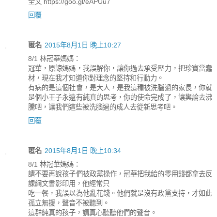
全文 https://goo.gl/eAPUu7
回覆
匿名
2015年8月1日 晚上10:27
8/1 林冠華媽媽：
冠華，原諒媽媽，我誤解你，讓你過去承受壓力，把珍寶當蠢
材，現在我才知道你對理念的堅持和行動力。
有病的是這個社會，是大人，是我這種被洗腦過的家長，你就
是個小王子永遠有純真的思考，你的使命完成了，讓輿論去沸
騰吧，讓我們這些被洗腦過的成人去從新思考吧。
回覆
匿名
2015年8月1日 晚上10:34
8/1 林冠華媽媽：
請不要再說孩子們被政黨操作，冠華把我給的零用錢都拿去反
課綱文書影印用，他經常只
吃一餐，我誤以為他亂花錢。他們就是沒有政黨支持，才如此
孤立無援，聲音不被聽到。
這群純真的孩子，請真心聽聽他們的聲音。