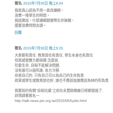
匿名
2015年7月30日 晚上8:04
我是真心認為不用一直改課綱，
浪費一堆學生的時間，
我說實話，什麼課綱跟實際生存無關，
還要浪費時間去讀。
回覆
匿名
2015年7月30日 晚上9:25
大家都有責任, 教育部也有責任, 學生本身也有責任.
但是感覺雙方都很硬,怎麼談.
珍愛生命, 自殺不能解決問題,
沒有誰可以逼死誰, 各方冷靜.
命是自己的, 只有自己可以為自己的生命負責.
政黨或學生或教育部也好, 誰也不應該說誰應該為林的死負責.
我要說的有關"自殺抗議"之前在永豐餘關廠已經都提過了,
詳情請看匿名一
http://talk.news.pts.org.tw/2015/05/hydis.html