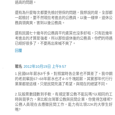
過高的問題。
還有為什麼每次都要先檢討勞保的問題，我想說的是，全部都
一起檢討，要不然現在考進去的公務員，以後一樣慘，退休公
務員領爽爽，害到以後公務員。
還有民國七十幾年的公務員平均素質也沒多好啦，只有近幾年
考進去的才算是強者，所以那些退休後的公務員，你們的待遇
已經好很多了，不要再出來喊不爽了。
回覆
匿名
2012年10月19日 上午9:57
1.民國68年薪水8千多，對照當時各企業也不算差了。我中鋼
的老前輩說67~68年薪水也才4~5千塊起薪，其實那年代行行
業業都是這樣，只是民間充滿了希望，與現在的絕望不同。
2.玩股票數錢數到手軟，有規定軍公教不能玩嗎?以相同的工
時與競爭力，來比較台灣軍公教與民間企業，你覺得怎樣呢?
公務人員現在去應徵民間工作，能力有比領22K的大學生好
嗎?