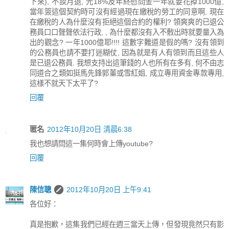
下來), 不談月退, 光18%及年終慰問金一年就要花掉1000億,
當年簽這個契約時可沒有經過現在繳稅的勞工的同意啊, 現在
在繳稅的人為什麼沒有拒絕這個合約的權利? 領爽爽的已退公
務員口口聲聲依法行政, , 為什麼都沒有入不敷出時就要量入為
出的觀念? 一年1000億耶!!!! 這數字難道是假的嗎? 沒有領到
的公務員也請不要打迷糊仗, 因為就是有人有領到而且這些人
是已退公務員. 我想支持出這筆錢的人也所有在多有, 何不由志
同道合之類如挺馬先鋒郭董或雪紅姐, 成立專用資金專款專用,
這樣不就天下太平了?
回覆
匿名
2012年10月20日 清晨6:38
我也想請問這一集何時會上傳youtube?
回覆
陳信聰
2012年10月20日 上午9:41
各位好：
真是抱歉，這集我們已經在週三當天上傳，但發現竟然只有影