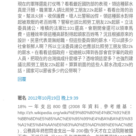
現在的軍隊還能打仗嗎？看看最近國防部的表現，領這種薪水
真是汗顏，職業軍人請比照勞工朋友22k起薪。看看台灣的治
安，幫派火拼、收保護費，壞人比警察凶悍，領這種薪水對得
起被欺壓的老百姓嗎？警察也該比照勞工朋友22k起薪。立法
委員諸公，堆積的法案比101還高，會期開會還可以領車馬
費，這種效率領這種高薪對得起頭家百姓嗎？況且根據原來的
設計，民意代表是無給職，但這些委員領的薪水，可以請多少
社會新鮮人啊？所以立法委員諸公也應該比照勞工朋友領22k
的薪水。在看看這個政府，從總統以降到各部會官字輩的政府
人員，把現在的台灣搞成什麼樣子？憑啥領這麼多？也強烈建
議比照勞工朋友22k起薪。算算前面的這些人薪水改成22k的
話，國家可以節省多少的公帑啊？
回覆
匿名
2012年10月19日 晚上9:39
18%一年支出800億(2008年資料,參考維基：
http://zh.wikipedia.org/wiki/%E9%80%80%E4%BC%91%E8
%BB%8D%E5%85%AC%E6%95%99%E4%BA%BA%E5%93
%A1%E5%84%AA%E6%83%A0%E5%AD%98%E6%AC%BE
) , 公務員年終慰問金支出一年 200億(今天才在立法院剛被擋