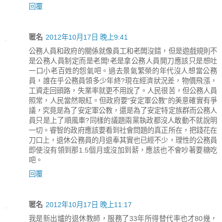
回覆
匿名
2012年10月17日 晚上9:41
公務人員和政府的關係就像員工和老闆沒錯，但是遊戲規則不
是公務人員制定而是老闆!老是拿公務人員開刀應該只是想吐
一口小老百姓的怨氣吧。過去景氣繁榮的年代沒人想當公務
員，誰在乎公務員領多少年終?現在經濟狀況差，物價飛漲，
工資走回頭路，失業率就更不用說了。人民很苦，但公務人員
照常，人民當然眼紅。但政府要"安定軍公教"的美意確實有爭
議，究竟是為了安定軍公教，還是為了安定特定族群而公務人
員只是上了順風車?同樣的議題兩黨執政都沒人敢動不就說明
一切。睿智的政府應該要看到社會問題的真正所在，把錢花在
刀口上，退休公務員的月退奉其實也已經不少，理性的公務員
即使沒有領到那1.5個月或沒加到薪，應該也不會吵著要糖吃
吧。
回覆
匿名
2012年10月17日 晚上11:17
我是新出爐的退休教師，服務了33年所得替代率也才80幾，