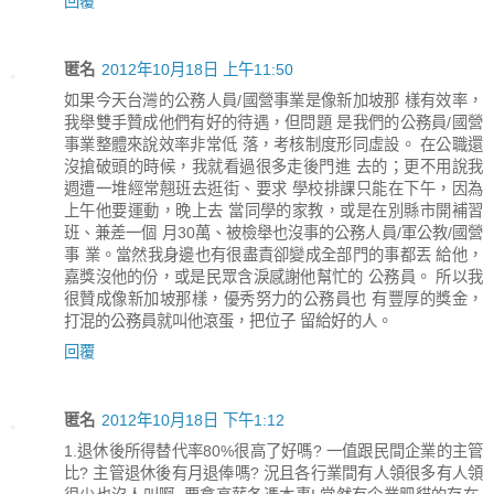
回覆
匿名
2012年10月18日 上午11:50
如果今天台灣的公務人員/國營事業是像新加坡那 樣有效率，
我舉雙手贊成他們有好的待遇，但問題 是我們的公務員/國營
事業整體來說效率非常低 落，考核制度形同虛設。 在公職還
沒搶破頭的時候，我就看過很多走後門進 去的；更不用說我
週遭一堆經常翹班去逛街、要求 學校排課只能在下午，因為
上午他要運動，晚上去 當同學的家教，或是在別縣市開補習
班、兼差一個 月30萬、被檢舉也沒事的公務人員/軍公教/國營
事 業。當然我身邊也有很盡責卻變成全部門的事都丟 給他，
嘉獎沒他的份，或是民眾含淚感謝他幫忙的 公務員。 所以我
很贊成像新加坡那樣，優秀努力的公務員也 有豐厚的獎金，
打混的公務員就叫他滾蛋，把位子 留給好的人。
回覆
匿名
2012年10月18日 下午1:12
1.退休後所得替代率80%很高了好嗎? 一值跟民間企業的主管
比? 主管退休後有月退俸嗎? 況且各行業間有人領很多有人領