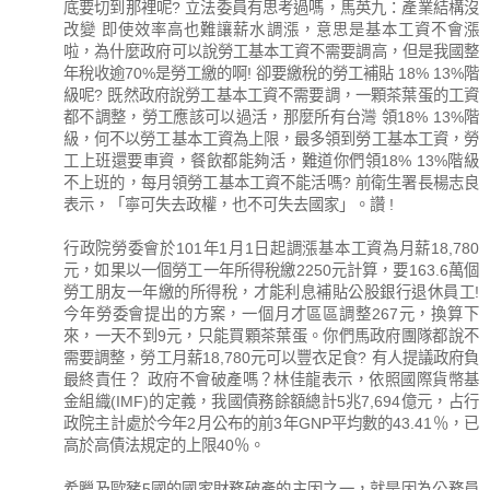
底要切到那裡呢? 立法委員有思考過嗎，馬英九：產業結構沒
改變 即使效率高也難讓薪水調漲，意思是基本工資不會漲
啦，為什麼政府可以說勞工基本工資不需要調高，但是我國整
年稅收逾70%是勞工繳的啊! 卻要繳稅的勞工補貼 18% 13%階
級呢? 既然政府說勞工基本工資不需要調，一顆茶葉蛋的工資
都不調整，勞工應該可以過活，那麼所有台灣 領18% 13%階
級，何不以勞工基本工資為上限，最多領到勞工基本工資，勞
工上班還要車資，餐飲都能夠活，難道你們領18% 13%階級
不上班的，每月領勞工基本工資不能活嗎? 前衛生署長楊志良
表示，「寧可失去政權，也不可失去國家」。讚 !
行政院勞委會於101年1月1日起調漲基本工資為月薪18,780
元，如果以一個勞工一年所得稅繳2250元計算，要163.6萬個
勞工朋友一年繳的所得稅，才能利息補貼公股銀行退休員工!
今年勞委會提出的方案，一個月才區區調整267元，換算下
來，一天不到9元，只能買顆茶葉蛋。你們馬政府團隊都說不
需要調整，勞工月薪18,780元可以豐衣足食? 有人提議政府負
最終責任？ 政府不會破產嗎？林佳龍表示，依照國際貨幣基
金組織(IMF)的定義，我國債務餘額總計5兆7,694億元，占行
政院主計處於今年2月公布的前3年GNP平均數的43.41％，已
高於高債法規定的上限40％。
希臘及歐豬5國的國家財務破產的主因之一，就是因為公務員