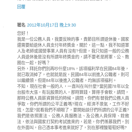
回覆
匿名
2012年10月17日 晚上9:30
您好！
我是一位公務人員，我要反映的事，貴節目所謂退休後，國家
還需要給退休人員支付年終獎金，關於，這一點，我不知道軍
人及老師或國營事業人員有沒有?但是，我只知道一般的公務
人員退休後是沒有所謂年終獎金的，請不要老是將軍、公、教
圈在一起，好嗎？
另外，拜託你們別再吵什麼18%，該項福利早在民國84年後，
就已取消掉了，也就就是說，民國84年以前進入公職者，則可
以繼續領，但是84年以後進入公職者，均無該項福利。
不知，現在社會一般的人，一直叫在叫什麼?當民國78年以全
台股市大漲，有玩股票的人，那時算錢，算得手會軟，請問，
那時公務人員薪資算低的時候，請問，你們有替我們公務人員
爭取，你們所謂的公平正義嗎?現在，經濟不景氣，工作不好
找，怎麼?就看我們不順眼了，要開始談仔們所謂的公平正義?
我們是依照憲法、公務人員服務法、及公務人員保障、銓敘
法，依法與國家打契約考試進來的，若是，你們羡慕我們，別
在外面叫，自己憑本事考進來就好了，別在那裡酸葡萄好嗎?