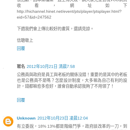
收看，網址如下
http://hichannel.hinet.net/event/pts/player/ptsplayer.html?
eid=57&id=247562
下週我們會上傳比較好的畫質，還請見諒。
信聰敬上
回覆
匿名
2012年10月21日 清晨7:58
公務員與政府是員工與老板的關係沒錯！重要的是其中的老板
也是公務員不是嗎？怎麼設計制度，大多嘛為自己有利的設
計，錢都嘛愈多愈好，誰會自動承認我夠了不用領了！
回覆
Unknown
2012年10月23日 凌晨12:04
有立委說，18% 13%都是階級鬥爭，政府談改革的一刀，到