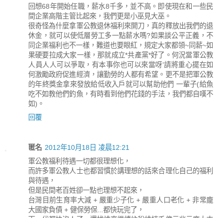
回想68年開始任職，薪水8千多，並不高。即使現在和一些民
間企業高階主管比起來，我們更是小巫見大巫。
很奇怪為什麼拿軍公教退休福利來開刀，真的釋放出我們的退
休金，就可以使低層勞工多一點薪水嗎?如果談公平正義，不
同企業福利也不一樣，難道也要眼紅，規定大家都領~同薪~如
果硬要拉成大家一樣，那就成立*共產黨*好了。何況當軍公教
人員人人可以爭取，有本事你也可以來當呀'請將重心擺在如
何激勵政府促進經濟，讓勤勞的人都有希望。更不是把軍公教
的年終獎金拿來發放給低收入戶就可以幫助他們 一輩子(給魚
吃不如教他們釣魚，有時看到他們花錢的手法，我們都自嘆不
如)。
回覆
匿名
2012年10月18日 凌晨12:21
軍公教福利待遇一切都很理想化，
而許多軍公教人士也都習慣於講理想的話來合理化自己的福利
與待遇，
但是民間老百姓卻一點也理想不起來，
台灣目前生育率大減 + 嚴重少子化 + 嚴重人口老化 + 非常龐
大國家負債 + 健保勞保...都快玩完了，