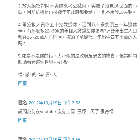
3.放大絕招說阿不爽你來考公職阿，突顯了沒見過世面的心
態，目前危機是再過幾年年政府都要倒了，也不用吵18%啦。
4.軍公教人員你五十幾歲退休，活到八十多約領三十年退休
俸，有那麼多22~30K的年輕人繳錢給你領嗎?這幾年出生人口
都在16~20萬左右徘徊，撐的了前幾代一年出生四五十萬的人
嗎?
5.鴕鳥不是你的錯，大小眼的是政府及過去的權貴，但請睜開
眼睛看看這個世界~~好嗎?
憤~怒~的~年~青~人
回覆
匿名
2012年10月19日 下午3:53
請問為何在youtube 沒有上傳. 已經二天了.很奇怪!
回覆
匿名
2012年10月19日 下午3:56