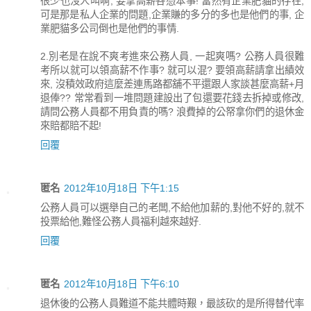
很少也沒人叫啊, 要拿高薪各憑本事! 當然有企業肥貓的存在,
可是那是私人企業的問題,企業賺的多分的多也是他們的事, 企
業肥貓多公司倒也是他們的事情.
2.別老是在說不爽考進來公務人員, 一起爽嗎? 公務人員很難
考所以就可以領高薪不作事? 就可以混? 要領高薪請拿出績效
來, 沒積效政府這麼差連馬路都舖不平還跟人家談甚麼高薪+月
退俸?? 常常看到一堆問題建設出了包還要花錢去拆掉或修改,
請問公務人員都不用負責的嗎? 浪費掉的公帑拿你們的退休金
來賠都賠不起!
回覆
匿名
2012年10月18日 下午1:15
公務人員可以選舉自己的老闆,不給他加薪的,對他不好的,就不
投票給他,難怪公務人員福利越來越好.
回覆
匿名
2012年10月18日 下午6:10
退休後的公務人員難道不能共體時艱，最該砍的是所得替代率