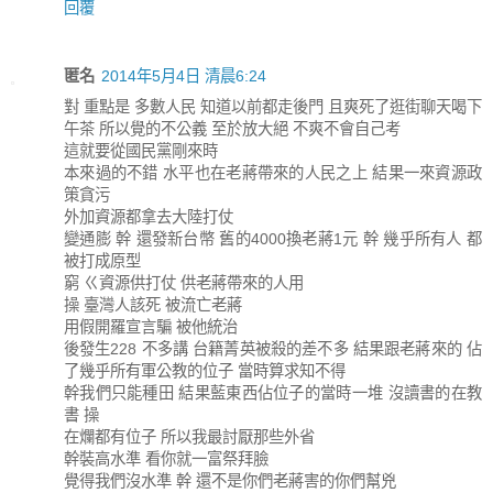
回覆
匿名
2014年5月4日 清晨6:24
對 重點是 多數人民 知道以前都走後門 且爽死了逛街聊天喝下
午茶 所以覺的不公義 至於放大絕 不爽不會自己考
這就要從國民黨剛來時
本來過的不錯 水平也在老蔣帶來的人民之上 結果一來資源政
策貪污
外加資源都拿去大陸打仗
變通膨 幹 還發新台幣 舊的4000換老蔣1元 幹 幾乎所有人 都
被打成原型
窮 ㄍ資源供打仗 供老蔣帶來的人用
操 臺灣人該死 被流亡老蔣
用假開羅宣言騙 被他統治
後發生228 不多講 台籍菁英被殺的差不多 結果跟老蔣來的 佔
了幾乎所有軍公教的位子 當時算求知不得
幹我們只能種田 結果藍東西佔位子的當時一堆 沒讀書的在教
書 操
在爛都有位子 所以我最討厭那些外省
幹裝高水準 看你就一富祭拜臉
覺得我們沒水準 幹 還不是你們老蔣害的你們幫兇