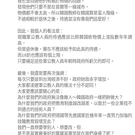
我也曾問過他們有關於物價的問題，
發現他們只要不是在首爾等一級城市，
物價都不會太高，所以韓國教師在韓國算是富人階級。
不過相較於退休之後，待遇並沒有像我們這麼好！
因此，我個人的看法是：
現職軍公教人員的待遇應該比照韓國依物價上漲指數年年調
高，
但是退休後，實在不應該給予如此高的待遇，
而18趴也應該有個上限，
只要補足這些軍公教人員年輕時政府所虧欠的即可。
最後，我還是要再次強調：
每次只要談到台灣經濟不好，政府財政赤字增加，
大家都凌遲軍公教人員的做法十分不認同！
大家更應該要關心的是：
為什麼我們的政府無法像敵人～韓國政府一樣把餅做大？
為什麼我們的政府把教育制度越改越差，以致於一些企業找不
到適合的技術人員？
為什麼我們的政府把德國等先進國家近幾年來一直努力加強的
技職教育毀壞至此？
我們一直想要學別人，想要改，但…
是不是其實最美好的寶藏其實早就在我們身邊了呢？