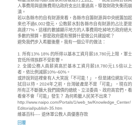
人事費用與退撫費用佔政府支出比重過高，導致財政失衡而崩
潰。
若以各縣市的自有財源來看，各縣市自籌財源與中央統籌加起
來也不過6,002億元，公教薪水對各縣市自有財源的占比更是
高達77%，這樣的數據顯示地方的人事費用吃掉地方政府絕大
多數的預算。那麼政府還有預算什麼做公共建設呢？
避免我們步入希臘後塵，我有一個公平的做法：
1. 所有13% 18% 的所得以基本工資月薪18,780元上限，軍士
官低所得族群不受影響。
2. 全國公務人員薪資高於基本工資月薪18,780元1.5倍以上
者，依比例減薪10%~60%。
或許說到這裡會有人大笑說「不可能！」，但是諸位網友可以
拭目以待，2024年之前，台灣破產是不是「可能」，現在的
所有正不斷擴大我們國債的總統、立法委員、政府高官們，看
看會不會「可能」發生？ 為何希臘人民笑不出來？
http://www.naipo.com/Portals/1/web_tw/Knowledge_Center/
Editorial/publish-35.htm
維基百科---- 退休軍公教人員優惠存款
回覆