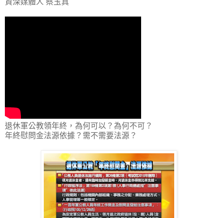
資深媒體人 蔡玉真
退休軍公教領年終，為何可以？為何不可？
年終慰問金法源依據？需不需要法源？