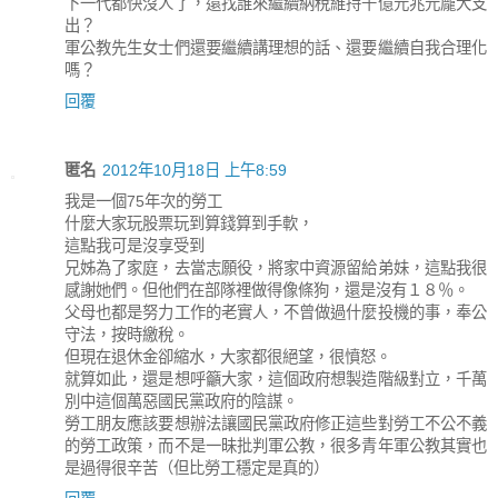
下一代都快沒人了，還找誰來繼續納稅維持千億元兆元龐大支
出？
軍公教先生女士們還要繼續講理想的話、還要繼續自我合理化
嗎？
回覆
匿名
2012年10月18日 上午8:59
我是一個75年次的勞工
什麼大家玩股票玩到算錢算到手軟，
這點我可是沒享受到
兄姊為了家庭，去當志願役，將家中資源留給弟妹，這點我很
感謝她們。但他們在部隊裡做得像條狗，還是沒有１８％。
父母也都是努力工作的老實人，不曾做過什麼投機的事，奉公
守法，按時繳稅。
但現在退休金卻縮水，大家都很絕望，很憤怒。
就算如此，還是想呼籲大家，這個政府想製造階級對立，千萬
別中這個萬惡國民黨政府的陰謀。
勞工朋友應該要想辦法讓國民黨政府修正這些對勞工不公不義
的勞工政策，而不是一昧批判軍公教，很多青年軍公教其實也
是過得很辛苦（但比勞工穩定是真的）