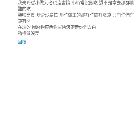
我夫母從小做到老也沒書讀 小時常沒飯吃 還不是拿去那群逃
難的吃
裝啥高貴 炒骨炒鳥拉 那時做工的那有時間有沒錢 只有你們有
錢有閒
在玩的 操廢物東西狗黨快滾帶走你們去白
夠格做沒差
回覆