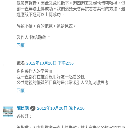
像沒有聲音，因此又急忙撤下。週四週五又趕快借帶轉檔，但
卻一直無法上傳成功。我們這幾天會再試看看其他的方法，最
遲應該下週可以上傳成功。
導致不便，真的抱歉，還請見諒。
製作人ˊ陳信聰敬上
回覆
匿名
2012年10月20日 下午2:36
謝謝製作人的辛勞!!!
我一直都有在推薦親朋好友一起看公視
公共電視的優質節目真的是非常吸引人又能刺激思考
回覆
陳信聰
2012年10月20日 晚上9:10
各位好：
很抱歉，因本集檔案一直上傳失敗，請大家先至公視VOD網頁