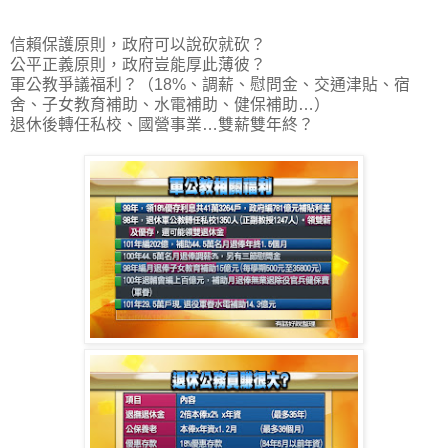
信賴保護原則，政府可以說砍就砍？
公平正義原則，政府豈能厚此薄彼？
軍公教爭議福利？（18%、調薪、慰問金、交通津貼、宿
舍、子女教育補助、水電補助、健保補助…）
退休後轉任私校、國營事業…雙薪雙年終？