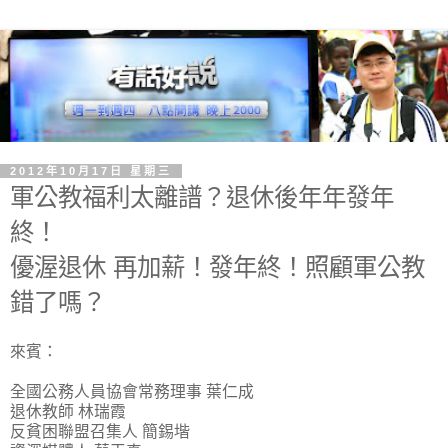
2012年10月17日 星期三
軍公教福利太離譜？退休後年年發年
終！
優渥退休 再加薪！發年終！照顧軍公教
錯了嗎？
來賓：
全國公務人員協會常務理事 葉仁成
退休教師 林瑞霞
反貧困聯盟召集人 簡錫堦