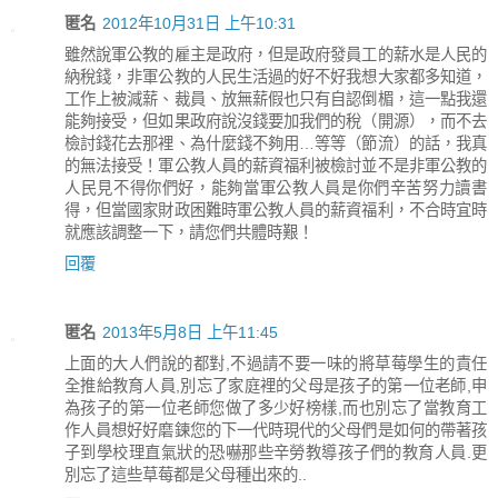
匿名
2012年10月31日 上午10:31
雖然說軍公教的雇主是政府，但是政府發員工的薪水是人民的
納稅錢，非軍公教的人民生活過的好不好我想大家都多知道，
工作上被減薪、裁員、放無薪假也只有自認倒楣，這一點我還
能夠接受，但如果政府說沒錢要加我們的稅（開源），而不去
檢討錢花去那裡、為什麼錢不夠用…等等（節流）的話，我真
的無法接受！軍公教人員的薪資福利被檢討並不是非軍公教的
人民見不得你們好，能夠當軍公教人員是你們辛苦努力讀書
得，但當國家財政困難時軍公教人員的薪資福利，不合時宜時
就應該調整一下，請您們共體時艱！
回覆
匿名
2013年5月8日 上午11:45
上面的大人們說的都對,不過請不要一味的將草莓學生的責任
全推給教育人員,別忘了家庭裡的父母是孩子的第一位老師,申
為孩子的第一位老師您做了多少好榜樣,而也別忘了當教育工
作人員想好好磨鍊您的下一代時現代的父母們是如何的帶著孩
子到學校理直氣狀的恐嚇那些辛勞教導孩子們的教育人員.更
別忘了這些草莓都是父母種出來的..