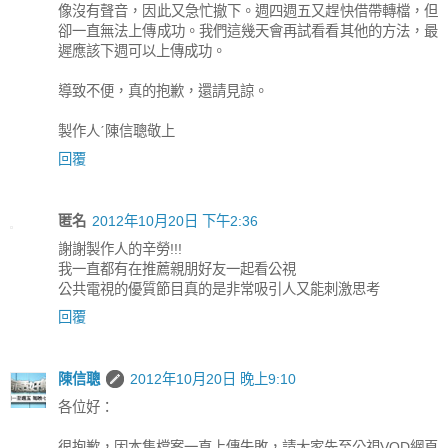
像沒有聲音，因此又急忙撤下。週四週五又趕快借帶轉檔，但
卻一直無法上傳成功。我們這幾天會再試看看其他的方法，最
遲應該下週可以上傳成功。
導致不便，真的抱歉，還請見諒。
製作人ˊ陳信聰敬上
回覆
匿名
2012年10月20日 下午2:36
謝謝製作人的辛勞!!!
我一直都有在推薦親朋好友一起看公視
公共電視的優質節目真的是非常吸引人又能刺激思考
回覆
陳信聰
2012年10月20日 晚上9:10
各位好：
很抱歉，因本集檔案一直上傳失敗，請大家先至公視VOD網頁