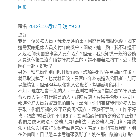
回覆
匿名
2012年10月17日 晚上9:30
您好！
我是一位公務人員，我要反映的事，貴節目所謂退休後，國家
還需要給退休人員支付年終獎金，關於，這一點，我不知道軍
人及老師或國營事業人員有沒有?但是，我只知道一般的公務
人員退休後是沒有所謂年終獎金的，請不要老是將軍、公、教
圈在一起，好嗎？
另外，拜託你們別再吵什麼18%，該項福利早在民國84年後，
就已取消掉了，也就就是說，民國84年以前進入公職者，則可
以繼續領，但是84年以後進入公職者，均無該項福利。
不知，現在社會一般的人，一直叫在叫什麼?當民國78年以全
台股市大漲，有玩股票的人，那時算錢，算得手會軟，請問，
那時公務人員薪資算低的時候，請問，你們有替我們公務人員
爭取，你們所謂的公平正義嗎?現在，經濟不景氣，工作不好
找，怎麼?就看我們不順眼了，要開始談仔們所謂的公平正義?
我們是依照憲法、公務人員服務法、及公務人員保障、銓敘
法，依法與國家打契約考試進來的，若是，你們羡慕我們，別
在外面叫，自己憑本事考進來就好了，別在那裡酸葡萄好嗎?