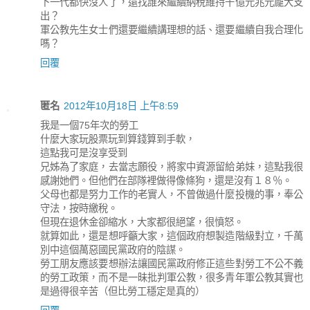
下一代都快沒人了，還找誰來繼續納稅維持千億元兆元龐大支
出？
軍公教先生女士們還要繼續講理想的話、還要繼續自我合理化
嗎？
回覆
匿名
2012年10月18日 上午8:59
我是一個75年次的勞工
什麼大家玩股票玩到算錢算到手軟，
這點我可是沒享受到
兄姊為了家庭，去當志願役，將家中資源留給弟妹，這點我很
感謝她們。但他們在部隊裡做得像條狗，還是沒有１８％。
父母也都是努力工作的老實人，不曾做過什麼投機的事，奉公
守法，按時繳稅。
但現在退休金卻縮水，大家都很絕望，很憤怒。
就算如此，還是想呼籲大家，這個政府想製造階級對立，千萬
別中這個萬惡國民黨政府的陰謀。
勞工朋友應該要想辦法讓國民黨政府修正這些對勞工不公不義
的勞工政策，而不是一昧批判軍公教，很多青年軍公教其實也
是過得很辛苦（但比勞工穩定是真的）