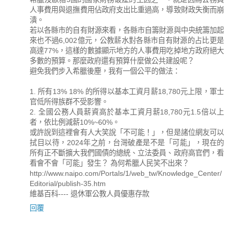
人事費用與退撫費用佔政府支出比重過高，導致財政失衡而崩
潰。
若以各縣市的自有財源來看，各縣市自籌財源與中央統籌加起
來也不過6,002億元，公教薪水對各縣市自有財源的占比更是
高達77%，這樣的數據顯示地方的人事費用吃掉地方政府絕大
多數的預算。那麼政府還有預算什麼做公共建設呢？
避免我們步入希臘後塵，我有一個公平的做法：
1. 所有13% 18% 的所得以基本工資月薪18,780元上限，軍士
官低所得族群不受影響。
2. 全國公務人員薪資高於基本工資月薪18,780元1.5倍以上
者，依比例減薪10%~60%。
或許說到這裡會有人大笑說「不可能！」，但是諸位網友可以
拭目以待，2024年之前，台灣破產是不是「可能」，現在的
所有正不斷擴大我們國債的總統、立法委員、政府高官們，看
看會不會「可能」發生？ 為何希臘人民笑不出來？
http://www.naipo.com/Portals/1/web_tw/Knowledge_Center/
Editorial/publish-35.htm
維基百科---- 退休軍公教人員優惠存款
回覆