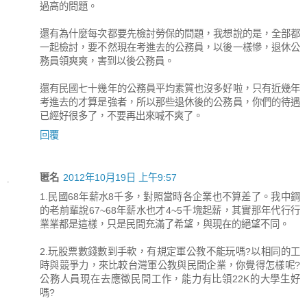
過高的問題。
還有為什麼每次都要先檢討勞保的問題，我想說的是，全部都
一起檢討，要不然現在考進去的公務員，以後一樣慘，退休公
務員領爽爽，害到以後公務員。
還有民國七十幾年的公務員平均素質也沒多好啦，只有近幾年
考進去的才算是強者，所以那些退休後的公務員，你們的待遇
已經好很多了，不要再出來喊不爽了。
回覆
匿名
2012年10月19日 上午9:57
1.民國68年薪水8千多，對照當時各企業也不算差了。我中鋼
的老前輩說67~68年薪水也才4~5千塊起薪，其實那年代行行
業業都是這樣，只是民間充滿了希望，與現在的絕望不同。
2.玩股票數錢數到手軟，有規定軍公教不能玩嗎?以相同的工
時與競爭力，來比較台灣軍公教與民間企業，你覺得怎樣呢?
公務人員現在去應徵民間工作，能力有比領22K的大學生好
嗎?