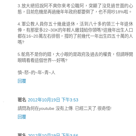
3.放大絕招說阿不爽你來考公職阿，突顯了沒見過世面的心
態，目前危機是再過幾年年政府都要倒了，也不用吵18%啦。
4.軍公教人員你五十幾歲退休，活到八十多約領三十年退休
俸，有那麼多22~30K的年輕人繳錢給你領嗎?這幾年出生人口
都在16~20萬左右徘徊，撐的了前幾代一年出生四五十萬的人
嗎?
5.鴕鳥不是你的錯，大小眼的是政府及過去的權貴，但請睜開
眼睛看看這個世界~~好嗎?
憤~怒~的~年~青~人
回覆
匿名
2012年10月19日 下午3:53
請問為何在youtube 沒有上傳. 已經二天了.很奇怪!
回覆
匿名
2012年10月19日 下午3:56