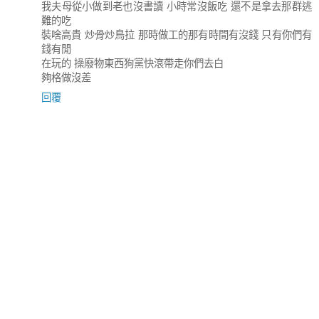
我夫母從小做到老也沒書讀 小時常沒飯吃 還不是拿去那群逃
難的吃
裝啥高貴 炒骨炒鳥拉 那時做工的那有時間有沒錢 只有你們有
錢有閒
在玩的 操廢物東西狗黨快滾帶走你們去白
夠格做沒差
回覆