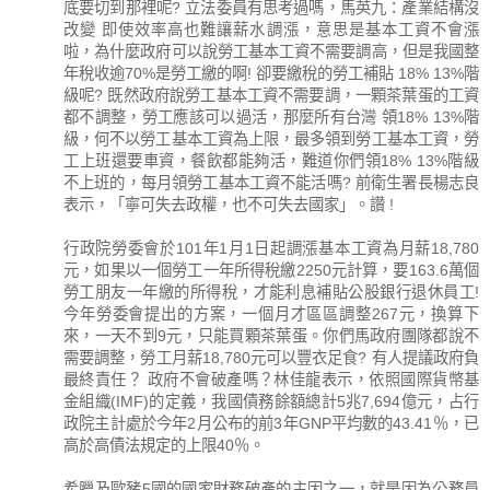
底要切到那裡呢? 立法委員有思考過嗎，馬英九：產業結構沒
改變 即使效率高也難讓薪水調漲，意思是基本工資不會漲
啦，為什麼政府可以說勞工基本工資不需要調高，但是我國整
年稅收逾70%是勞工繳的啊! 卻要繳稅的勞工補貼 18% 13%階
級呢? 既然政府說勞工基本工資不需要調，一顆茶葉蛋的工資
都不調整，勞工應該可以過活，那麼所有台灣 領18% 13%階
級，何不以勞工基本工資為上限，最多領到勞工基本工資，勞
工上班還要車資，餐飲都能夠活，難道你們領18% 13%階級
不上班的，每月領勞工基本工資不能活嗎? 前衛生署長楊志良
表示，「寧可失去政權，也不可失去國家」。讚 !
行政院勞委會於101年1月1日起調漲基本工資為月薪18,780
元，如果以一個勞工一年所得稅繳2250元計算，要163.6萬個
勞工朋友一年繳的所得稅，才能利息補貼公股銀行退休員工!
今年勞委會提出的方案，一個月才區區調整267元，換算下
來，一天不到9元，只能買顆茶葉蛋。你們馬政府團隊都說不
需要調整，勞工月薪18,780元可以豐衣足食? 有人提議政府負
最終責任？ 政府不會破產嗎？林佳龍表示，依照國際貨幣基
金組織(IMF)的定義，我國債務餘額總計5兆7,694億元，占行
政院主計處於今年2月公布的前3年GNP平均數的43.41％，已
高於高債法規定的上限40％。
希臘及歐豬5國的國家財務破產的主因之一，就是因為公務員