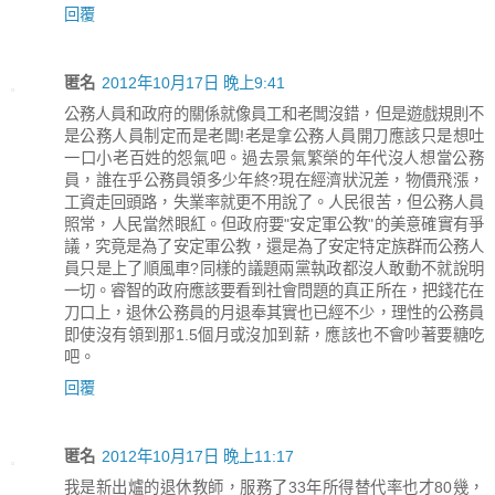
回覆
匿名
2012年10月17日 晚上9:41
公務人員和政府的關係就像員工和老闆沒錯，但是遊戲規則不
是公務人員制定而是老闆!老是拿公務人員開刀應該只是想吐
一口小老百姓的怨氣吧。過去景氣繁榮的年代沒人想當公務
員，誰在乎公務員領多少年終?現在經濟狀況差，物價飛漲，
工資走回頭路，失業率就更不用說了。人民很苦，但公務人員
照常，人民當然眼紅。但政府要"安定軍公教"的美意確實有爭
議，究竟是為了安定軍公教，還是為了安定特定族群而公務人
員只是上了順風車?同樣的議題兩黨執政都沒人敢動不就說明
一切。睿智的政府應該要看到社會問題的真正所在，把錢花在
刀口上，退休公務員的月退奉其實也已經不少，理性的公務員
即使沒有領到那1.5個月或沒加到薪，應該也不會吵著要糖吃
吧。
回覆
匿名
2012年10月17日 晚上11:17
我是新出爐的退休教師，服務了33年所得替代率也才80幾，