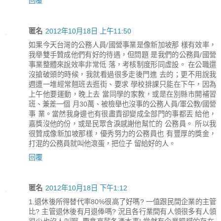
回覆
匿名
2012年10月18日 上午11:50
如果今天台灣的公務人員/國營事業是像新加坡那 樣有效率，
我舉雙手贊成他們有好的待遇，但問題 是我們的公務員/國營
事業整體來說效率非常低 落，考核制度形同虛設。 在公職還
沒搶破頭的時候，我就看過很多走後門進 去的；更不用說我
週遭一堆經常翹班去逛街、要求 學校排課只能在下午，因為
上午他要運動，晚上去 當同學的家教，或是在別縣市開補習
班、兼差一個 月30萬、被檢舉也沒事的公務人員/軍公教/國營
事 業。當然我身邊也有很盡責卻變成全部門的事都丟 給他，
嘉獎沒他的份，或是民眾含淚感謝他幫忙的 公務員。 所以我
很贊成像新加坡那樣，優秀努力的公務員也 有豐厚的獎金，
打混的公務員就叫他滾蛋，把位子 留給好的人。
回覆
匿名
2012年10月18日 下午1:12
1.退休後所得替代率80%很高了好嗎? 一值跟民間企業的主管
比? 主管退休後有月退俸嗎? 況且各行業間有人領很多有人領