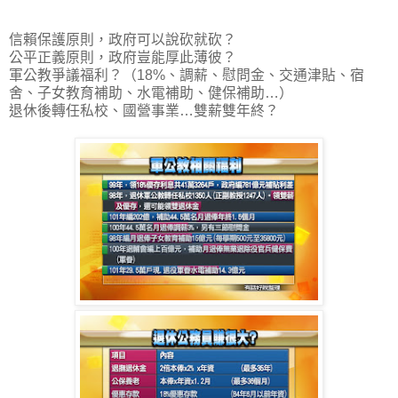
信賴保護原則，政府可以說砍就砍？
公平正義原則，政府豈能厚此薄彼？
軍公教爭議福利？（18%、調薪、慰問金、交通津貼、宿
舍、子女教育補助、水電補助、健保補助…）
退休後轉任私校、國營事業…雙薪雙年終？