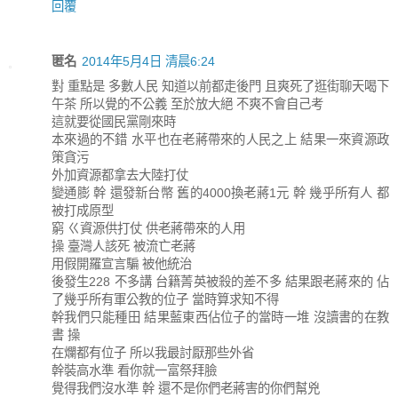
回覆
匿名
2014年5月4日 清晨6:24
對 重點是 多數人民 知道以前都走後門 且爽死了逛街聊天喝下
午茶 所以覺的不公義 至於放大絕 不爽不會自己考
這就要從國民黨剛來時
本來過的不錯 水平也在老蔣帶來的人民之上 結果一來資源政
策貪污
外加資源都拿去大陸打仗
變通膨 幹 還發新台幣 舊的4000換老蔣1元 幹 幾乎所有人 都
被打成原型
窮 ㄍ資源供打仗 供老蔣帶來的人用
操 臺灣人該死 被流亡老蔣
用假開羅宣言騙 被他統治
後發生228 不多講 台籍菁英被殺的差不多 結果跟老蔣來的 佔
了幾乎所有軍公教的位子 當時算求知不得
幹我們只能種田 結果藍東西佔位子的當時一堆 沒讀書的在教
書 操
在爛都有位子 所以我最討厭那些外省
幹裝高水準 看你就一富祭拜臉
覺得我們沒水準 幹 還不是你們老蔣害的你們幫兇