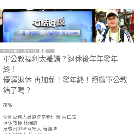
2012年10月17日 星期三
軍公教福利太離譜？退休後年年發年
終！
優渥退休 再加薪！發年終！照顧軍公教
錯了嗎？
來賓：
全國公務人員協會常務理事 葉仁成
退休教師 林瑞霞
反貧困聯盟召集人 簡錫堦