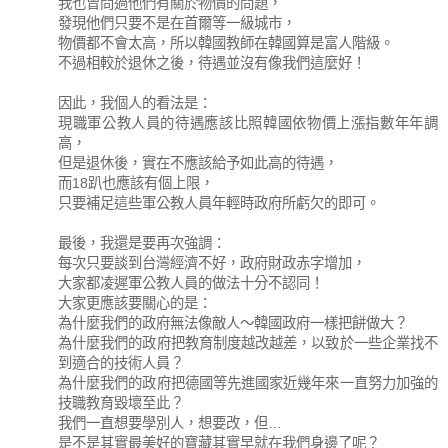
我也曾問過他們有關於物價的問題，
發現他們只要不是在首爾等一級城市，
物價都不會太高，所以韓國教師在韓國算是富人階級。
不過相較於退休之後，待遇並沒有像我們這麼好！
因此，我個人的看法是：
現職軍公教人員的待遇應該比照韓國依物價上漲指數年年調
高，
但是退休後，實在不應該給予如此高的待遇，
而18趴也應該有個上限，
只要補足這些軍公教人員年輕時政府所虧欠的即可。
最後，我還是要再次強調：
每次只要談到台灣經濟不好，政府財政赤字增加，
大家都凌遲軍公教人員的做法十分不認同！
大家更應該要關心的是：
為什麼我們的政府無法像敵人～韓國政府一樣把餅做大？
為什麼我們的政府把教育制度越改越差，以致於一些企業找不
到適合的技術人員？
為什麼我們的政府把德國等先進國家近幾年來一直努力加強的
技職教育毀壞至此？
我們一直想要學別人，想要改，但…
是不是其實最美好的寶藏其實早就在我們身邊了呢？