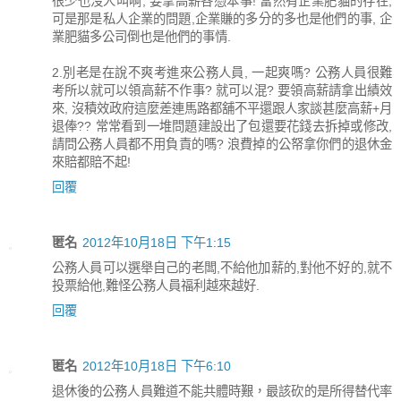
很少也沒人叫啊, 要拿高薪各憑本事! 當然有企業肥貓的存在,
可是那是私人企業的問題,企業賺的多分的多也是他們的事, 企
業肥貓多公司倒也是他們的事情.
2.別老是在說不爽考進來公務人員, 一起爽嗎? 公務人員很難
考所以就可以領高薪不作事? 就可以混? 要領高薪請拿出績效
來, 沒積效政府這麼差連馬路都舖不平還跟人家談甚麼高薪+月
退俸?? 常常看到一堆問題建設出了包還要花錢去拆掉或修改,
請問公務人員都不用負責的嗎? 浪費掉的公帑拿你們的退休金
來賠都賠不起!
回覆
匿名
2012年10月18日 下午1:15
公務人員可以選舉自己的老闆,不給他加薪的,對他不好的,就不
投票給他,難怪公務人員福利越來越好.
回覆
匿名
2012年10月18日 下午6:10
退休後的公務人員難道不能共體時艱，最該砍的是所得替代率