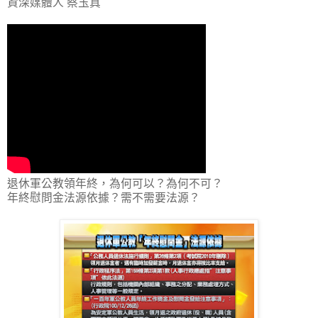
資深媒體人 蔡玉真
退休軍公教領年終，為何可以？為何不可？
年終慰問金法源依據？需不需要法源？