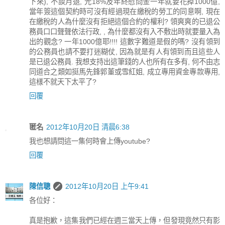
下來), 不談月退, 光18%及年終慰問金一年就要花掉1000億,
當年簽這個契約時可沒有經過現在繳稅的勞工的同意啊, 現在
在繳稅的人為什麼沒有拒絕這個合約的權利? 領爽爽的已退公
務員口口聲聲依法行政, , 為什麼都沒有入不敷出時就要量入為
出的觀念? 一年1000億耶!!!! 這數字難道是假的嗎? 沒有領到
的公務員也請不要打迷糊仗, 因為就是有人有領到而且這些人
是已退公務員. 我想支持出這筆錢的人也所有在多有, 何不由志
同道合之類如挺馬先鋒郭董或雪紅姐, 成立專用資金專款專用,
這樣不就天下太平了?
回覆
匿名
2012年10月20日 清晨6:38
我也想請問這一集何時會上傳youtube?
回覆
陳信聰
2012年10月20日 上午9:41
各位好：
真是抱歉，這集我們已經在週三當天上傳，但發現竟然只有影