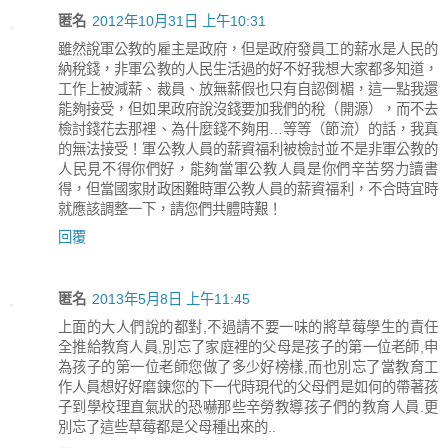
匿名
2012年10月31日 上午10:31
雖然說軍公教的雇主是政府，但是政府發員工的薪水是人民的
納稅錢，非軍公教的人民生活過的好不好我想大家都多知道，
工作上被減薪、裁員、放無薪假也只有自認倒楣，這一點我還
能夠接受，但如果政府說沒錢要加我們的稅（開源），而不去
檢討錢花去那裡、為什麼錢不夠用…等等（節流）的話，我真
的無法接受！軍公教人員的薪資福利被檢討並不是非軍公教的
人民見不得你們好，能夠當軍公教人員是你們辛苦努力讀書
得，但當國家財政困難時軍公教人員的薪資福利，不合時宜時
就應該調整一下，請您們共體時艱！
回覆
匿名
2013年5月8日 上午11:45
上面的大人們說的都對,不過請不要一味的將草莓學生的責任
全推給教育人員,別忘了家庭裡的父母是孩子的第一位老師,申
為孩子的第一位老師您做了多少好榜樣,而也別忘了當教育工
作人員想好好磨鍊您的下一代時現代的父母們是如何的帶著孩
子到學校理直氣狀的恐嚇那些辛勞教導孩子們的教育人員.更
別忘了這些草莓都是父母種出來的..