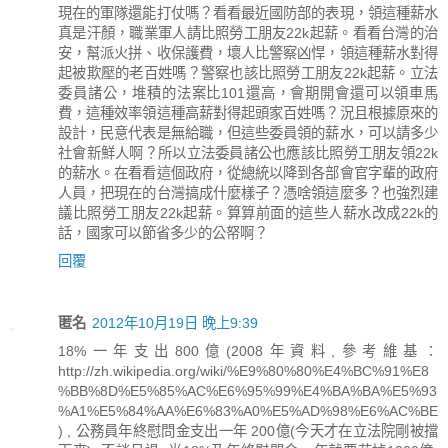
現在的軍隊還能打仗嗎？看看最近國防部的表現，領這種薪水
真是汗顏，職業軍人請比照勞工朋友22k起薪。看看台灣的治
安，幫派火拼、收保護費，壞人比警察凶悍，領這種薪水對得
起被欺壓的老百姓嗎？警察也該比照勞工朋友22k起薪。立法
委員諸公，堆積的法案比101還高，會期開會還可以領車馬
費，這種效率領這種高薪對得起頭家百姓嗎？況且根據原來的
設計，民意代表是無給職，但這些委員領的薪水，可以請多少
社會新鮮人啊？所以立法委員諸公也應該比照勞工朋友領22k
的薪水。在看看這個政府，從總統以降到各部會官字輩的政府
人員，把現在的台灣搞成什麼樣子？憑啥領這麼多？也強烈建
議比照勞工朋友22k起薪。算算前面的這些人薪水改成22k的
話，國家可以節省多少的公帑啊？
回覆
匿名
2012年10月19日 晚上9:39
18%一年支出800億(2008年資料,參考維基：
http://zh.wikipedia.org/wiki/%E9%80%80%E4%BC%91%E8
%BB%8D%E5%85%AC%E6%95%99%E4%BA%BA%E5%93
%A1%E5%84%AA%E6%83%A0%E5%AD%98%E6%AC%BE
) , 公務員年終慰問金支出一年 200億(今天才在立法院剛被擋