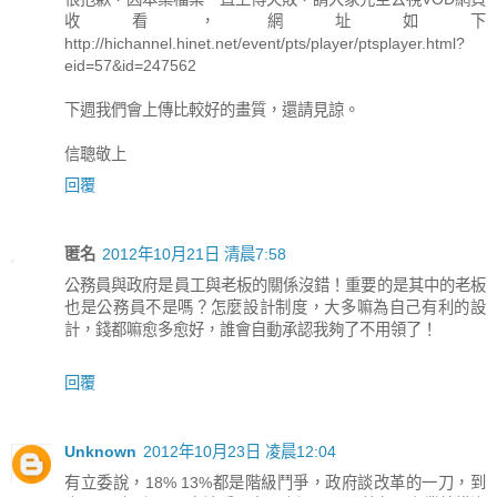
收看，網址如下
http://hichannel.hinet.net/event/pts/player/ptsplayer.html?
eid=57&id=247562
下週我們會上傳比較好的畫質，還請見諒。
信聰敬上
回覆
匿名
2012年10月21日 清晨7:58
公務員與政府是員工與老板的關係沒錯！重要的是其中的老板
也是公務員不是嗎？怎麼設計制度，大多嘛為自己有利的設
計，錢都嘛愈多愈好，誰會自動承認我夠了不用領了！
回覆
Unknown
2012年10月23日 凌晨12:04
有立委說，18% 13%都是階級鬥爭，政府談改革的一刀，到