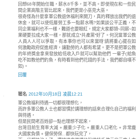
回想68年開始任職，薪水8千多，並不高。即使現在和一些民
間企業高階主管比起來，我們更是小巫見大巫。
很奇怪為什麼拿軍公教退休福利來開刀，真的釋放出我們的退
休金，就可以使低層勞工多一點薪水嗎?如果談公平正義，不
同企業福利也不一樣，難道也要眼紅，規定大家都領~同薪~如
果硬要拉成大家一樣，那就成立*共產黨*好了。何況當軍公教
人員人人可以爭取，有本事你也可以來當呀'請將重心擺在如
何激勵政府促進經濟，讓勤勞的人都有希望。更不是把軍公教
的年終獎金拿來發放給低收入戶就可以幫助他們 一輩子(給魚
吃不如教他們釣魚，有時看到他們花錢的手法，我們都自嘆不
如)。
回覆
匿名
2012年10月18日 凌晨12:21
軍公教福利待遇一切都很理想化，
而許多軍公教人士也都習慣於講理想的話來合理化自己的福利
與待遇，
但是民間老百姓卻一點也理想不起來，
台灣目前生育率大減 + 嚴重少子化 + 嚴重人口老化 + 非常龐
大國家負債 + 健保勞保...都快玩完了，