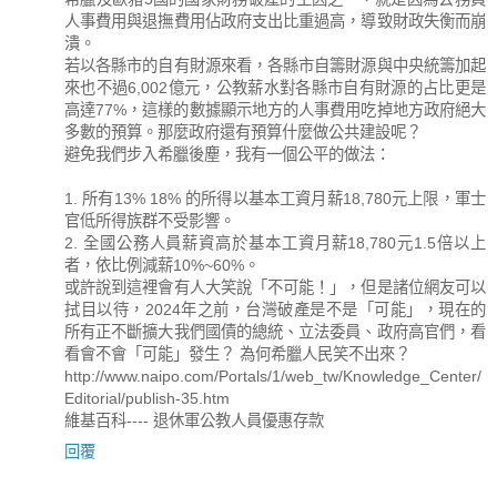
人事費用與退撫費用佔政府支出比重過高，導致財政失衡而崩
潰。
若以各縣市的自有財源來看，各縣市自籌財源與中央統籌加起
來也不過6,002億元，公教薪水對各縣市自有財源的占比更是
高達77%，這樣的數據顯示地方的人事費用吃掉地方政府絕大
多數的預算。那麼政府還有預算什麼做公共建設呢？
避免我們步入希臘後塵，我有一個公平的做法：
1. 所有13% 18% 的所得以基本工資月薪18,780元上限，軍士
官低所得族群不受影響。
2. 全國公務人員薪資高於基本工資月薪18,780元1.5倍以上
者，依比例減薪10%~60%。
或許說到這裡會有人大笑說「不可能！」，但是諸位網友可以
拭目以待，2024年之前，台灣破產是不是「可能」，現在的
所有正不斷擴大我們國債的總統、立法委員、政府高官們，看
看會不會「可能」發生？ 為何希臘人民笑不出來？
http://www.naipo.com/Portals/1/web_tw/Knowledge_Center/
Editorial/publish-35.htm
維基百科---- 退休軍公教人員優惠存款
回覆