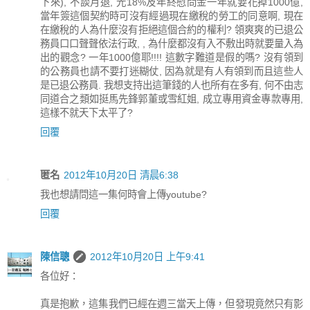
下來), 不談月退, 光18%及年終慰問金一年就要花掉1000億,
當年簽這個契約時可沒有經過現在繳稅的勞工的同意啊, 現在
在繳稅的人為什麼沒有拒絕這個合約的權利? 領爽爽的已退公
務員口口聲聲依法行政, , 為什麼都沒有入不敷出時就要量入為
出的觀念? 一年1000億耶!!!! 這數字難道是假的嗎? 沒有領到
的公務員也請不要打迷糊仗, 因為就是有人有領到而且這些人
是已退公務員. 我想支持出這筆錢的人也所有在多有, 何不由志
同道合之類如挺馬先鋒郭董或雪紅姐, 成立專用資金專款專用,
這樣不就天下太平了?
回覆
匿名
2012年10月20日 清晨6:38
我也想請問這一集何時會上傳youtube?
回覆
陳信聰
2012年10月20日 上午9:41
各位好：
真是抱歉，這集我們已經在週三當天上傳，但發現竟然只有影