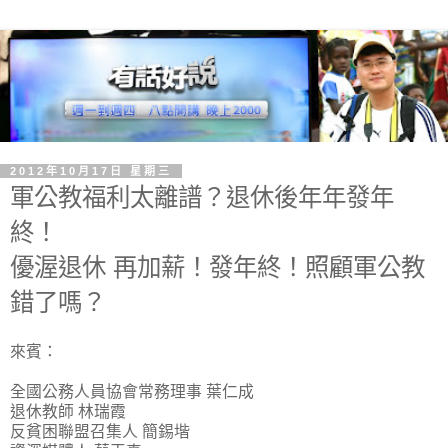
2012年10月17日 星期三
軍公教福利太離譜？退休後年年發年
終！
優渥退休 再加薪！發年終！照顧軍公教
錯了嗎？
來賓：
全國公務人員協會常務理事 葉仁成
退休教師 林瑞霞
反貧困聯盟召集人 簡錫堦