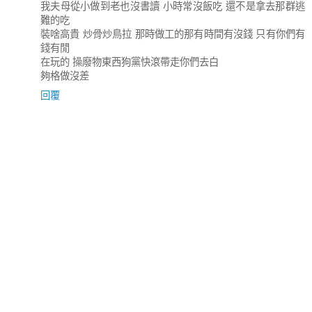
我夫母從小做到老也沒書讀 小時常沒飯吃 還不是拿去那群逃
難的吃
裝啥高貴 炒骨炒鳥拉 那時做工的那有時間有沒錢 只有你們有
錢有閒
在玩的 操廢物東西狗黨快滾帶走你們去白
夠格做沒差
回覆