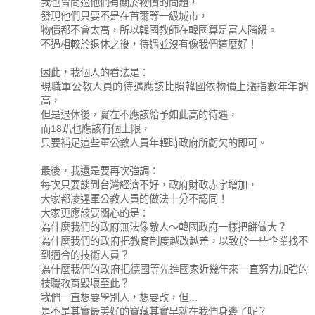
我也曾問過他們有關於物價的問題，
發現他們只要不是在首爾等一級城市，
物價都不會太高，所以韓國教師在韓國算是富人階級。
不過相較於退休之後，待遇並沒有像我們這麼好！
因此，我個人的看法是：
現職軍公教人員的待遇應該比照韓國依物價上漲指數年年調
高，
但是退休後，實在不應該給予如此高的待遇，
而18趴也應該有個上限，
只要補足這些軍公教人員年輕時政府所虧欠的即可。
最後，我還是要再次強調：
每次只要談到台灣經濟不好，政府財政赤字增加，
大家都凌遲軍公教人員的做法十分不認同！
大家更應該要關心的是：
為什麼我們的政府無法像敵人～韓國政府一樣把餅做大？
為什麼我們的政府把教育制度越改越差，以致於一些企業找不
到適合的技術人員？
為什麼我們的政府把德國等先進國家近幾年來一直努力加強的
技職教育毀壞至此？
我們一直想要學別人，想要改，但…
是不是其實最美好的寶藏其實早就在我們身邊了呢？