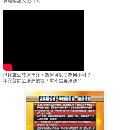
資深媒體人 蔡玉真
退休軍公教領年終，為何可以？為何不可？
年終慰問金法源依據？需不需要法源？