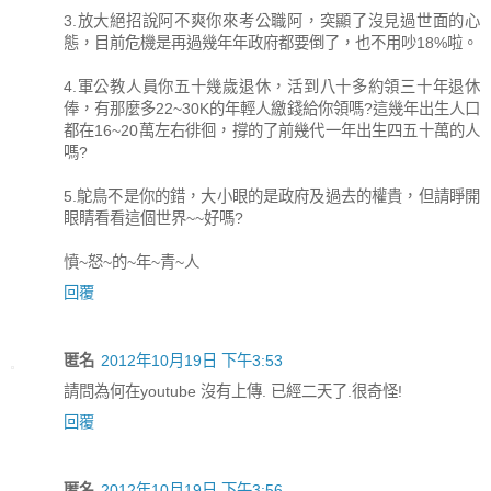
3.放大絕招說阿不爽你來考公職阿，突顯了沒見過世面的心
態，目前危機是再過幾年年政府都要倒了，也不用吵18%啦。
4.軍公教人員你五十幾歲退休，活到八十多約領三十年退休
俸，有那麼多22~30K的年輕人繳錢給你領嗎?這幾年出生人口
都在16~20萬左右徘徊，撐的了前幾代一年出生四五十萬的人
嗎?
5.鴕鳥不是你的錯，大小眼的是政府及過去的權貴，但請睜開
眼睛看看這個世界~~好嗎?
憤~怒~的~年~青~人
回覆
匿名
2012年10月19日 下午3:53
請問為何在youtube 沒有上傳. 已經二天了.很奇怪!
回覆
匿名
2012年10月19日 下午3:56