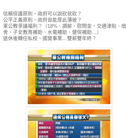
信賴保護原則，政府可以說砍就砍？
公平正義原則，政府豈能厚此薄彼？
軍公教爭議福利？（18%、調薪、慰問金、交通津貼、宿
舍、子女教育補助、水電補助、健保補助…）
退休後轉任私校、國營事業…雙薪雙年終？