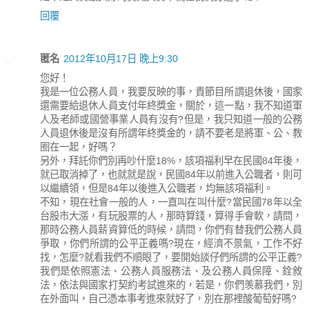
回覆
匿名
2012年10月17日 晚上9:30
您好！
我是一位公務人員，我要反映的事，貴節目所謂退休後，國家
還需要給退休人員支付年終獎金，關於，這一點，我不知道軍
人及老師或國營事業人員有沒有?但是，我只知道一般的公務
人員退休後是沒有所謂年終獎金的，請不要老是將軍、公、教
圈在一起，好嗎？
另外，拜託你們別再吵什麼18%，該項福利早在民國84年後，
就已取消掉了，也就就是說，民國84年以前進入公職者，則可
以繼續領，但是84年以後進入公職者，均無該項福利。
不知，現在社會一般的人，一直叫在叫什麼?當民國78年以全
台股市大漲，有玩股票的人，那時算錢，算得手會軟，請問，
那時公務人員薪資算低的時候，請問，你們有替我們公務人員
爭取，你們所謂的公平正義嗎?現在，經濟不景氣，工作不好
找，怎麼?就看我們不順眼了，要開始談仔們所謂的公平正義?
我們是依照憲法、公務人員服務法、及公務人員保障、銓敘
法，依法與國家打契約考試進來的，若是，你們羡慕我們，別
在外面叫，自己憑本事考進來就好了，別在那裡酸葡萄好嗎?