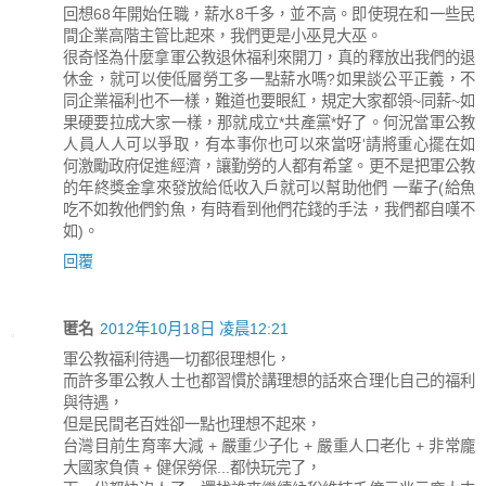
回想68年開始任職，薪水8千多，並不高。即使現在和一些民
間企業高階主管比起來，我們更是小巫見大巫。
很奇怪為什麼拿軍公教退休福利來開刀，真的釋放出我們的退
休金，就可以使低層勞工多一點薪水嗎?如果談公平正義，不
同企業福利也不一樣，難道也要眼紅，規定大家都領~同薪~如
果硬要拉成大家一樣，那就成立*共產黨*好了。何況當軍公教
人員人人可以爭取，有本事你也可以來當呀'請將重心擺在如
何激勵政府促進經濟，讓勤勞的人都有希望。更不是把軍公教
的年終獎金拿來發放給低收入戶就可以幫助他們 一輩子(給魚
吃不如教他們釣魚，有時看到他們花錢的手法，我們都自嘆不
如)。
回覆
匿名
2012年10月18日 凌晨12:21
軍公教福利待遇一切都很理想化，
而許多軍公教人士也都習慣於講理想的話來合理化自己的福利
與待遇，
但是民間老百姓卻一點也理想不起來，
台灣目前生育率大減 + 嚴重少子化 + 嚴重人口老化 + 非常龐
大國家負債 + 健保勞保...都快玩完了，