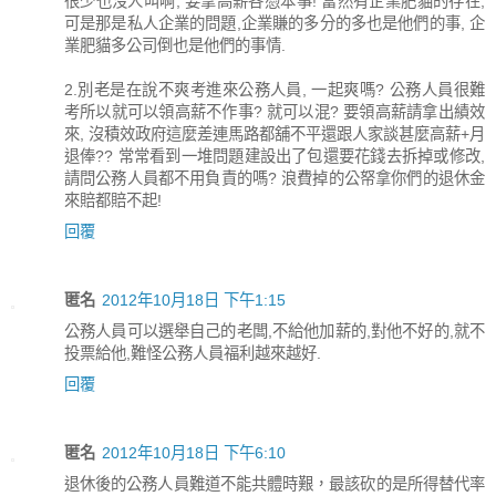
很少也沒人叫啊, 要拿高薪各憑本事! 當然有企業肥貓的存在,
可是那是私人企業的問題,企業賺的多分的多也是他們的事, 企
業肥貓多公司倒也是他們的事情.
2.別老是在說不爽考進來公務人員, 一起爽嗎? 公務人員很難
考所以就可以領高薪不作事? 就可以混? 要領高薪請拿出績效
來, 沒積效政府這麼差連馬路都舖不平還跟人家談甚麼高薪+月
退俸?? 常常看到一堆問題建設出了包還要花錢去拆掉或修改,
請問公務人員都不用負責的嗎? 浪費掉的公帑拿你們的退休金
來賠都賠不起!
回覆
匿名
2012年10月18日 下午1:15
公務人員可以選舉自己的老闆,不給他加薪的,對他不好的,就不
投票給他,難怪公務人員福利越來越好.
回覆
匿名
2012年10月18日 下午6:10
退休後的公務人員難道不能共體時艱，最該砍的是所得替代率