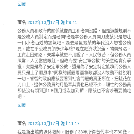
回覆
匿名
2012年10月17日 晚上9:41
公務人員和政府的關係就像員工和老闆沒錯，但是遊戲規則不
是公務人員制定而是老闆!老是拿公務人員開刀應該只是想吐
一口小老百姓的怨氣吧。過去景氣繁榮的年代沒人想當公務
員，誰在乎公務員領多少年終?現在經濟狀況差，物價飛漲，
工資走回頭路，失業率就更不用說了。人民很苦，但公務人員
照常，人民當然眼紅。但政府要"安定軍公教"的美意確實有爭
議，究竟是為了安定軍公教，還是為了安定特定族群而公務人
員只是上了順風車?同樣的議題兩黨執政都沒人敢動不就說明
一切。睿智的政府應該要看到社會問題的真正所在，把錢花在
刀口上，退休公務員的月退奉其實也已經不少，理性的公務員
即使沒有領到那1.5個月或沒加到薪，應該也不會吵著要糖吃
吧。
回覆
匿名
2012年10月17日 晚上11:17
我是新出爐的退休教師，服務了33年所得替代率也才80幾，