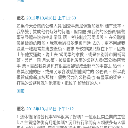
回覆
匿名
2012年10月18日 上午11:50
如果今天台灣的公務人員/國營事業是像新加坡那 樣有效率，
我舉雙手贊成他們有好的待遇，但問題 是我們的公務員/國營
事業整體來說效率非常低 落，考核制度形同虛設。 在公職還
沒搶破頭的時候，我就看過很多走後門進 去的；更不用說我
週遭一堆經常翹班去逛街、要求 學校排課只能在下午，因為
上午他要運動，晚上去 當同學的家教，或是在別縣市開補習
班、兼差一個 月30萬、被檢舉也沒事的公務人員/軍公教/國營
事 業。當然我身邊也有很盡責卻變成全部門的事都丟 給他，
嘉獎沒他的份，或是民眾含淚感謝他幫忙的 公務員。 所以我
很贊成像新加坡那樣，優秀努力的公務員也 有豐厚的獎金，
打混的公務員就叫他滾蛋，把位子 留給好的人。
回覆
匿名
2012年10月18日 下午1:12
1.退休後所得替代率80%很高了好嗎? 一值跟民間企業的主管
比? 主管退休後有月退俸嗎? 況且各行業間有人領很多有人領