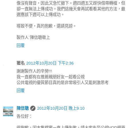
像沒有聲音，因此又急忙撤下。週四週五又趕快借帶轉檔，但
卻一直無法上傳成功。我們這幾天會再試看看其他的方法，最
遲應該下週可以上傳成功。
導致不便，真的抱歉，還請見諒。
製作人ˊ陳信聰敬上
回覆
匿名
2012年10月20日 下午2:36
謝謝製作人的辛勞!!!
我一直都有在推薦親朋好友一起看公視
公共電視的優質節目真的是非常吸引人又能刺激思考
回覆
陳信聰
2012年10月20日 晚上9:10
各位好：
很抱歉，因本集檔案一直上傳失敗，請大家先至公視VOD網頁