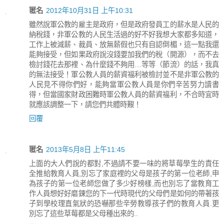
匿名
2012年10月31日 上午10:31
雖然說軍公教的雇主是政府，但是政府發員工的薪水是人民的
納稅錢，非軍公教的人民生活過的好不好我想大家都多知道，
工作上被減薪、裁員、放無薪假也只有自認倒楣，這一點我還
能夠接受，但如果政府說沒錢要加我們的稅（開源），而不去
檢討錢花去那裡、為什麼錢不夠用…等等（節流）的話，我真
的無法接受！軍公教人員的薪資福利被檢討並不是非軍公教的
人民見不得你們好，能夠當軍公教人員是你們辛苦努力讀書
得，但當國家財政困難時軍公教人員的薪資福利，不合時宜時
就應該調整一下，請您們共體時艱！
回覆
匿名
2013年5月8日 上午11:45
上面的大人們說的都對,不過請不要一味的將草莓學生的責任
全推給教育人員,別忘了家庭裡的父母是孩子的第一位老師,申
為孩子的第一位老師您做了多少好榜樣,而也別忘了當教育工
作人員想好好磨鍊您的下一代時現代的父母們是如何的帶著孩
子到學校理直氣狀的恐嚇那些辛勞教導孩子們的教育人員.更
別忘了這些草莓都是父母種出來的..