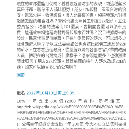
現在的軍隊還能打仗嗎？看看最近國防部的表現，領這種薪水
真是汗顏，職業軍人請比照勞工朋友22k起薪。看看台灣的治
安，幫派火拼、收保護費，壞人比警察凶悍，領這種薪水對得
起被欺壓的老百姓嗎？警察也該比照勞工朋友22k起薪。立法
委員諸公，堆積的法案比101還高，會期開會還可以領車馬
費，這種效率領這種高薪對得起頭家百姓嗎？況且根據原來的
設計，民意代表是無給職，但這些委員領的薪水，可以請多少
社會新鮮人啊？所以立法委員諸公也應該比照勞工朋友領22k
的薪水。在看看這個政府，從總統以降到各部會官字輩的政府
人員，把現在的台灣搞成什麼樣子？憑啥領這麼多？也強烈建
議比照勞工朋友22k起薪。算算前面的這些人薪水改成22k的
話，國家可以節省多少的公帑啊？
回覆
匿名
2012年10月19日 晚上9:39
18%一年支出800億(2008年資料,參考維基：
http://zh.wikipedia.org/wiki/%E9%80%80%E4%BC%91%E8
%BB%8D%E5%85%AC%E6%95%99%E4%BA%BA%E5%93
%A1%E5%84%AA%E6%83%A0%E5%AD%98%E6%AC%BE
) , 公務員年終慰問金支出一年 200億(今天才在立法院剛被擋