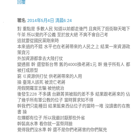
回覆
匿名
2014年5月4日 清晨6:24
對 重點是 多數人民 知道以前都走後門 且爽死了逛街聊天喝下
午茶 所以覺的不公義 至於放大絕 不爽不會自己考
這就要從國民黨剛來時
本來過的不錯 水平也在老蔣帶來的人民之上 結果一來資源政
策貪污
外加資源都拿去大陸打仗
變通膨 幹 還發新台幣 舊的4000換老蔣1元 幹 幾乎所有人 都
被打成原型
窮 ㄍ資源供打仗 供老蔣帶來的人用
操 臺灣人該死 被流亡老蔣
用假開羅宣言騙 被他統治
後發生228 不多講 台籍菁英被殺的差不多 結果跟老蔣來的 佔
了幾乎所有軍公教的位子 當時算求知不得
幹我們只能種田 結果藍東西佔位子的當時一堆 沒讀書的在教
書 操
在爛都有位子 所以我最討厭那些外省
幹裝高水準 看你就一富祭拜臉
覺得我們沒水準 幹 還不是你們老蔣害的你們幫兇