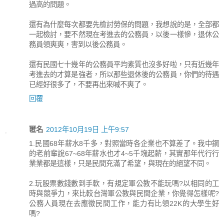
過高的問題。
還有為什麼每次都要先檢討勞保的問題，我想說的是，全部都
一起檢討，要不然現在考進去的公務員，以後一樣慘，退休公
務員領爽爽，害到以後公務員。
還有民國七十幾年的公務員平均素質也沒多好啦，只有近幾年
考進去的才算是強者，所以那些退休後的公務員，你們的待遇
已經好很多了，不要再出來喊不爽了。
回覆
匿名
2012年10月19日 上午9:57
1.民國68年薪水8千多，對照當時各企業也不算差了。我中鋼
的老前輩說67~68年薪水也才4~5千塊起薪，其實那年代行行
業業都是這樣，只是民間充滿了希望，與現在的絕望不同。
2.玩股票數錢數到手軟，有規定軍公教不能玩嗎?以相同的工
時與競爭力，來比較台灣軍公教與民間企業，你覺得怎樣呢?
公務人員現在去應徵民間工作，能力有比領22K的大學生好
嗎?