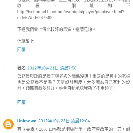
收看，網址如下
http://hichannel.hinet.net/event/pts/player/ptsplayer.html?
eid=57&id=247562
下週我們會上傳比較好的畫質，還請見諒。
信聰敬上
回覆
匿名
2012年10月21日 清晨7:58
公務員與政府是員工與老板的關係沒錯！重要的是其中的老板
也是公務員不是嗎？怎麼設計制度，大多嘛為自己有利的設
計，錢都嘛愈多愈好，誰會自動承認我夠了不用領了！
回覆
Unknown
2012年10月23日 凌晨12:04
有立委說，18% 13%都是階級鬥爭，政府談改革的一刀，到