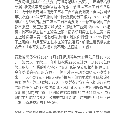
底要切到那裡呢? 立法委員有思考過嗎，馬英九：產業結構沒
改變 即使效率高也難讓薪水調漲，意思是基本工資不會漲
啦，為什麼政府可以說勞工基本工資不需要調高，但是我國整
年稅收逾70%是勞工繳的啊! 卻要繳稅的勞工補貼 18% 13%階
級呢? 既然政府說勞工基本工資不需要調，一顆茶葉蛋的工資
都不調整，勞工應該可以過活，那麼所有台灣 領18% 13%階
級，何不以勞工基本工資為上限，最多領到勞工基本工資，勞
工上班還要車資，餐飲都能夠活，難道你們領18% 13%階級
不上班的，每月領勞工基本工資不能活嗎? 前衛生署長楊志良
表示，「寧可失去政權，也不可失去國家」。讚 !
行政院勞委會於101年1月1日起調漲基本工資為月薪18,780
元，如果以一個勞工一年所得稅繳2250元計算，要163.6萬個
勞工朋友一年繳的所得稅，才能利息補貼公股銀行退休員工!
今年勞委會提出的方案，一個月才區區調整267元，換算下
來，一天不到9元，只能買顆茶葉蛋。你們馬政府團隊都說不
需要調整，勞工月薪18,780元可以豐衣足食? 有人提議政府負
最終責任？ 政府不會破產嗎？林佳龍表示，依照國際貨幣基
金組織(IMF)的定義，我國債務餘額總計5兆7,694億元，占行
政院主計處於今年2月公布的前3年GNP平均數的43.41％，已
高於高債法規定的上限40％。
希臘及歐豬5國的國家財務破產的主因之一，就是因為公務員