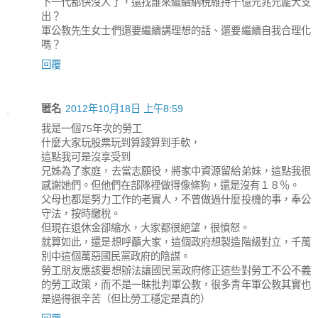
下一代都快沒人了，還找誰來繼續納稅維持千億元兆元龐大支
出？
軍公教先生女士們還要繼續講理想的話、還要繼續自我合理化
嗎？
回覆
匿名
2012年10月18日 上午8:59
我是一個75年次的勞工
什麼大家玩股票玩到算錢算到手軟，
這點我可是沒享受到
兄姊為了家庭，去當志願役，將家中資源留給弟妹，這點我很
感謝她們。但他們在部隊裡做得像條狗，還是沒有１８％。
父母也都是努力工作的老實人，不曾做過什麼投機的事，奉公
守法，按時繳稅。
但現在退休金卻縮水，大家都很絕望，很憤怒。
就算如此，還是想呼籲大家，這個政府想製造階級對立，千萬
別中這個萬惡國民黨政府的陰謀。
勞工朋友應該要想辦法讓國民黨政府修正這些對勞工不公不義
的勞工政策，而不是一昧批判軍公教，很多青年軍公教其實也
是過得很辛苦（但比勞工穩定是真的）