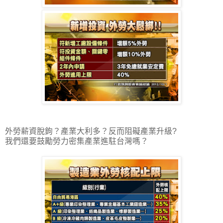
外勞薪資脫鉤？產業大利多？反而阻礙產業升級?
我們還要鼓勵勞力密集產業進駐台灣嗎？