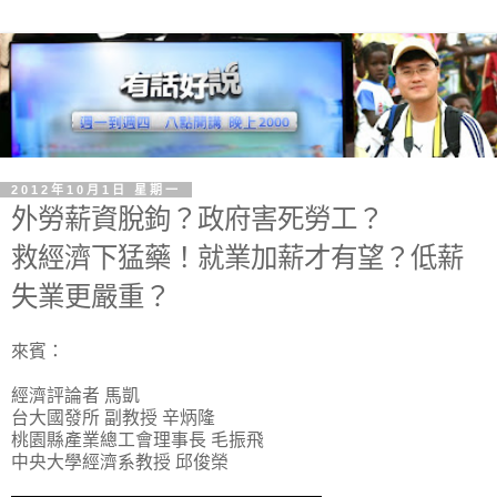
2012年10月1日 星期一
外勞薪資脫鉤？政府害死勞工？
救經濟下猛藥！就業加薪才有望？低薪
失業更嚴重？
來賓：
經濟評論者 馬凱
台大國發所 副教授 辛炳隆
桃園縣產業總工會理事長 毛振飛
中央大學經濟系教授 邱俊榮