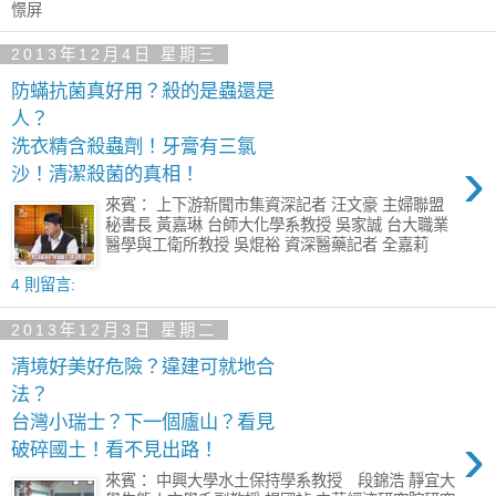
憬屏
2013年12月4日 星期三
防蟎抗菌真好用？殺的是蟲還是
人？
洗衣精含殺蟲劑！牙膏有三氯
›
沙！清潔殺菌的真相！
來賓： 上下游新聞市集資深記者 汪文豪 主婦聯盟
秘書長 黃嘉琳 台師大化學系教授 吳家誠 台大職業
醫學與工衛所教授 吳焜裕 資深醫藥記者 全嘉莉
4 則留言:
2013年12月3日 星期二
清境好美好危險？違建可就地合
法？
台灣小瑞士？下一個廬山？看見
›
破碎國土！看不見出路！
來賓： 中興大學水土保持學系教授 段錦浩 靜宜大