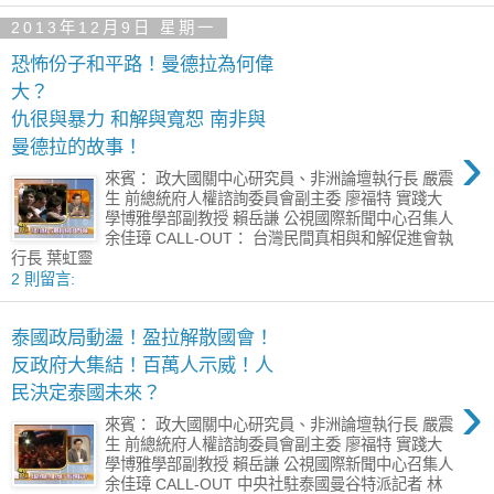
2013年12月9日 星期一
恐怖份子和平路！曼德拉為何偉
大？
仇很與暴力 和解與寬恕 南非與
›
曼德拉的故事！
來賓： 政大國關中心研究員、非洲論壇執行長 嚴震
生 前總統府人權諮詢委員會副主委 廖福特 實踐大
學博雅學部副教授 賴岳謙 公視國際新聞中心召集人
余佳璋 CALL-OUT： 台灣民間真相與和解促進會執
行長 葉虹靈
2 則留言:
泰國政局動盪！盈拉解散國會！
反政府大集結！百萬人示威！人
›
民決定泰國未來？
來賓： 政大國關中心研究員、非洲論壇執行長 嚴震
生 前總統府人權諮詢委員會副主委 廖福特 實踐大
學博雅學部副教授 賴岳謙 公視國際新聞中心召集人
余佳璋 CALL-OUT 中央社駐泰國曼谷特派記者 林