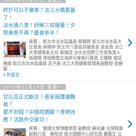
2013年11月19日 星期二
終於可以不塞車？淡江大橋要蓋
了！
淡水通八里！紓解三成運量！夕
照美景不再？憂喜參半！
›
來賓： 新北市淡水區議員 蔡錦賢 新北市淡水區大
庄里長 林建仲 新北市八里區訊塘里長 張金貴 淡江
大學建築系主任 黃瑞茂 淡水史田野工作室負責人
張建隆 環保聯盟北海岸分會執行委員 王鐘銘 電話
連線 新北市淡水區議員 呂子昌 淡江大學運輸管理系副教授 張勝
雄 ...
4 則留言:
2013年11月18日 星期一
甘比亞正式斷交！張安薇遭擄難
救？
要不到錢？中國挖牆腳？骨牌效
›
應？活路外交破功！
來賓： 實踐大學博雅學部 副教授 賴岳謙 台灣智庫
副執行長 賴怡忠 政大國關中心研究員 嚴震生 公