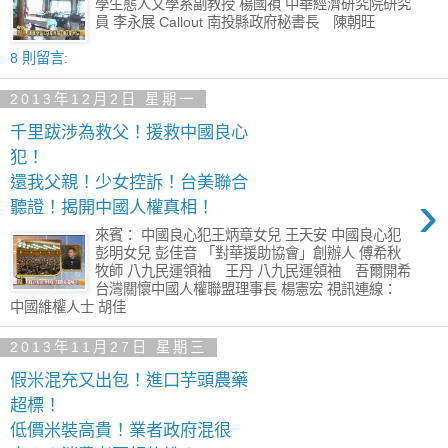
學生態人文學系副教授 楊國禎 中華經濟研究院研究
員 李永展 Callout 南投縣政府秘書長 陳朝旺
8 則留言:
2013年12月2日 星期一
千里跋涉為救父！援救中國良心
犯！
還我父親！少女控訴！台美聯合
›
聽證！揭開中國人權真相！
來賓： 中國良心犯王炳章女兒 王天安 中國良心犯
彭明女兒 彭佳音 「對華援助協會」創辦人 傅希秋
牧師 八九民運領袖 王丹 八九民運領袖 吾爾開希
台灣關懷中國人權聯盟理事長 楊憲宏 視訊連線：
中國維權人士 胡佳
2013年11月27日 星期三
假米混充又出包！進口芋頭農藥
超標！
低價米裝高貴！業者政府混很