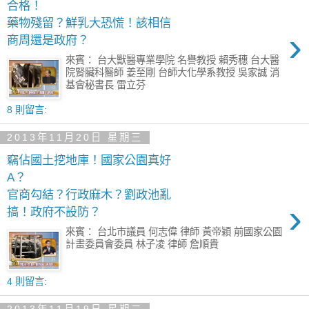
合格！
藥物殘留？鮮乳大恐慌！該相信
›
商周還是政府？
來賓： 台大獸醫專業學院 名譽教授 賴秀穗 台大醫
院腎臟科醫師 姜至剛 台師大化學系教授 吳家誠 消
基會秘書長 雷立芬
8 則留言:
2013年11月20日 星期三
竊佔國土挖地庫！國家公園真好
A？
官商勾結？行政麻木？劉政池亂
›
搞！政府不設防？
來賓： 台北市議員 何志偉 律師 黃帝穎 前國家公園
計畫委員會委員 林子凌 律師 詹順貴
4 則留言: