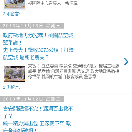
視國際中心召集人 余佳璋
2 則留言:
2013年11月13日 星期三
政府徵地再添冤魂！桃園航空城
惹爭議！
史上最大！徵收3073公頃！打造
›
航空城 逼死老農夫？
來賓： 立法委員 楊麗環 交通部民航局 機場工程處
處長 范孝倫 自殺老農家屬 呂文忠 政大地政系教授
徐世榮 桃園航空城自救會成員 詹憲章
1 則留言:
2013年11月12日 星期二
食安問題爆不完！漏洞百出救不
了？
統一精力湯出包 五廠商下架 政
府全面補破網！