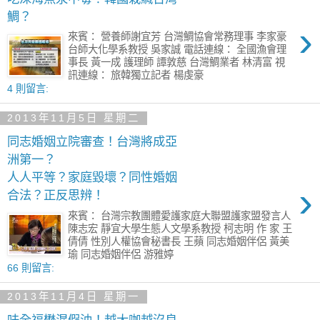
鯛？
›
來賓： 營養師謝宜芳 台灣鯛協會常務理事 李家豪
台師大化學系教授 吳家誠 電話連線： 全國漁會理
事長 黃一成 護理師 譚敦慈 台灣鯛業者 林清富 視
訊連線： 旅韓獨立記者 楊虔豪
4 則留言:
2013年11月5日 星期二
同志婚姻立院審查！台灣將成亞
洲第一？
人人平等？家庭毀壞？同性婚姻
›
合法？正反思辨！
來賓： 台灣宗教團體愛護家庭大聯盟護家盟發言人
陳志宏 靜宜大學生態人文學系教授 柯志明 作 家 王
倩倩 性別人權協會秘書長 王蘋 同志婚姻伴侶 黃美
瑜 同志婚姻伴侶 游雅婷
66 則留言:
2013年11月4日 星期一