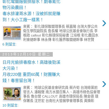
彰化電鍍廠偷排廢水！劇毒氰化
物污染農田！
毒水排灌溉水源！沒被抓就是賺
›
到！大小工廠一樣黑！
來賓： 彰化環保聯盟理事長 蔡嘉陽 台灣大學公共
衛生學院副院長 詹長權 地球公民基金會執行長 李
根政 callout 彰化縣環保局秘書 江培根 彰化農田水
利會總幹事 林永傳 彰化醫界聯盟總幹事 林世賢
6 則留言:
2013年12月10日 星期二
日月光偷排毒廢水！高雄後勁溪
大污染！
月收220億 重罰60萬！財團賺大
›
錢！毒害留台灣！
來賓： 地球公民基金會研究員 蔡卉荀 台灣綠黨前
發言人 潘翰聲 南方水盟召集人、高雄市綠色協會理
事長 魯台營 CALLOUT 高雄市環保局長 陳金德 環
保署長 沈世宏 台南社大發展學會理事長 黃煥彰
10 則留言: