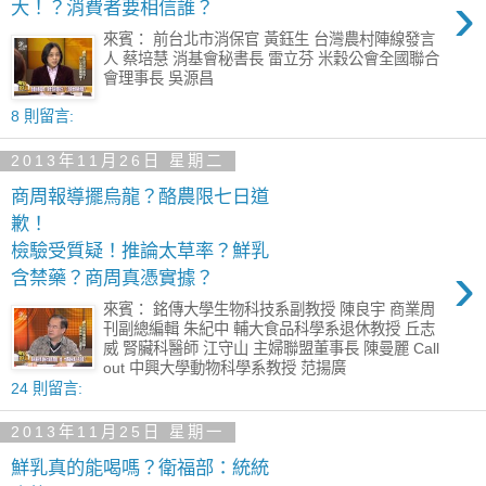
›
大！？消費者要相信誰？
來賓： 前台北市消保官 黃鈺生 台灣農村陣線發言
人 蔡培慧 消基會秘書長 雷立芬 米穀公會全國聯合
會理事長 吳源昌
8 則留言:
2013年11月26日 星期二
商周報導擺烏龍？酪農限七日道
歉！
檢驗受質疑！推論太草率？鮮乳
›
含禁藥？商周真憑實據？
來賓： 銘傳大學生物科技系副教授 陳良宇 商業周
刊副總編輯 朱紀中 輔大食品科學系退休教授 丘志
威 腎臟科醫師 江守山 主婦聯盟董事長 陳曼麗 Call
out 中興大學動物科學系教授 范揚廣
24 則留言:
2013年11月25日 星期一
鮮乳真的能喝嗎？衛福部：統統