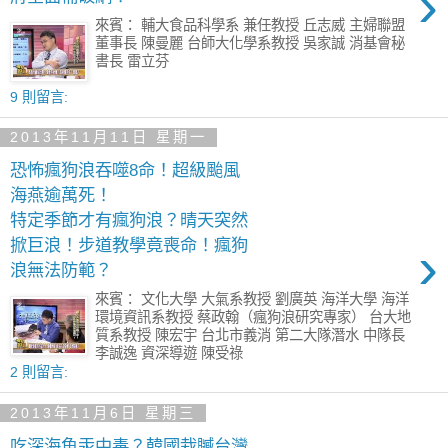
›
來賓： 輔大食品科學系 兼任教授 丘志威 主婦聯盟
董事長 陳曼麗 台師大化學系教授 吳家誠 消基會秘
書長 雷立芬
9 則留言:
2013年11月11日 星期一
恐怖瘋狗浪吞噬8命！超級颱風
海燕逾萬死！
特定季節才有瘋狗浪？晴天突然
›
掀巨浪！步道教學竟喪命！瘋狗
浪無法防範？
來賓： 文化大學 大氣系教授 劉廣英 海洋大學 海洋
環境資訊系教授 蔡政翰（瘋狗浪研究專家） 台大地
質系教授 陳宏宇 台北市義消 第二大隊潛水 中隊長
李誠逸 資深導遊 陳受祿
2 則留言:
2013年11月6日 星期三
吃深海魚汞中毒？韓國栽贓台灣