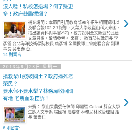
沒人唸！私校怎退場？倒了賺更
多！政府鼓勵擺爛？
›
補充說明：本節目引用教育部98年招生相關資料以
及聯合報102.2.7報導，大葉大學及崑山科大來函，
指出該資料與事實不符，校方說明全文照登於此篇
文章最後，敬請參考。 來賓： 教育部技職司長 李
彥儀 台北海洋技術學院校長 唐彥博 全國教師工會總聯合會 副理
事長 吳忠泰 台...
14 則留言:
2013年9月23日 星期一
搶救梨山殘破國土？政府逼死老
榮民？
要水保不要水梨？林務局收回國
›
有地 老農血淚控訴！
來賓： 梨山果農委任律師 邱顯智 Callout 靜宜大學
生態人文學系 楊國禎 農委會 林務局林政管理組 組
長 蕭崇仁
8 則留言: