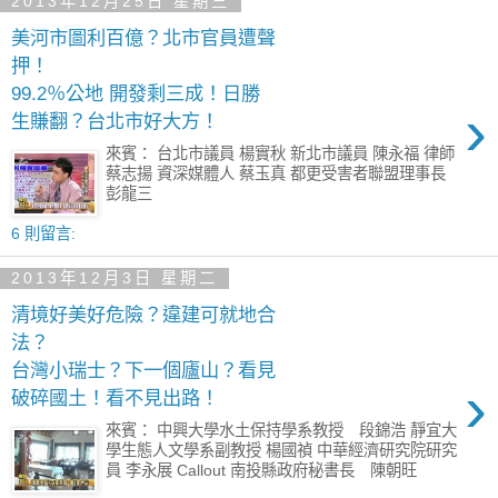
2013年12月25日 星期三
美河市圖利百億？北市官員遭聲
押！
99.2％公地 開發剩三成！日勝
›
生賺翻？台北市好大方！
來賓： 台北市議員 楊實秋 新北市議員 陳永福 律師
蔡志揚 資深媒體人 蔡玉真 都更受害者聯盟理事長
彭龍三
6 則留言:
2013年12月3日 星期二
清境好美好危險？違建可就地合
法？
台灣小瑞士？下一個廬山？看見
›
破碎國土！看不見出路！
來賓： 中興大學水土保持學系教授 段錦浩 靜宜大
學生態人文學系副教授 楊國禎 中華經濟研究院研究
員 李永展 Callout 南投縣政府秘書長 陳朝旺