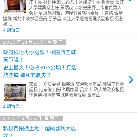
庄里長 林建仲 新北市八里區訊塘里長 張金貴 淡江
大學建築系主任 黃瑞茂 淡水史田野工作室負責人
張建隆 環保聯盟北海岸分會執行委員 王鐘銘 電話
連線 新北市淡水區議員 呂子昌 淡江大學運輸管理系副教授 張勝
雄 ...
4 則留言:
2013年11月13日 星期三
政府徵地再添冤魂！桃園航空城
惹爭議！
史上最大！徵收3073公頃！打造
›
航空城 逼死老農夫？
來賓： 立法委員 楊麗環 交通部民航局 機場工程處
處長 范孝倫 自殺老農家屬 呂文忠 政大地政系教授
徐世榮 桃園航空城自救會成員 詹憲章
1 則留言:
2013年9月25日 星期三
私校倒閉換土地！超級暴利大放
送？