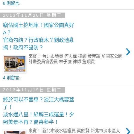
8 則留言:
2013年11月20日 星期三
竊佔國土挖地庫！國家公園真好
A？
官商勾結？行政麻木？劉政池亂
›
搞！政府不設防？
來賓： 台北市議員 何志偉 律師 黃帝穎 前國家公園
計畫委員會委員 林子凌 律師 詹順貴
4 則留言:
2013年11月19日 星期二
終於可以不塞車？淡江大橋要蓋
了！
淡水通八里！紓解三成運量！夕
照美景不再？憂喜參半！
›
來賓： 新北市淡水區議員 蔡錦賢 新北市淡水區大