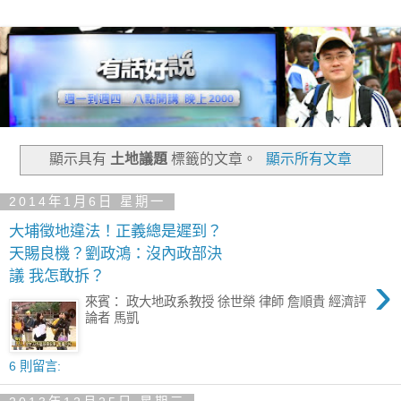
顯示具有
土地議題
標籤的文章。
顯示所有文章
2014年1月6日 星期一
大埔徵地違法！正義總是遲到？
天賜良機？劉政鴻：沒內政部決
›
議 我怎敢拆？
來賓： 政大地政系教授 徐世榮 律師 詹順貴 經濟評
論者 馬凱
6 則留言: