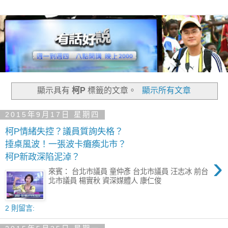
顯示具有
柯P
標籤的文章。
顯示所有文章
2015年9月17日 星期四
柯P情緒失控？議員質詢失格？
捶桌風波！一張波卡癱瘓北市？
›
柯P新政深陷泥淖？
來賓： 台北市議員 童仲彥 台北市議員 汪志冰 前台
北市議員 楊實秋 資深媒體人 康仁俊
2 則留言: