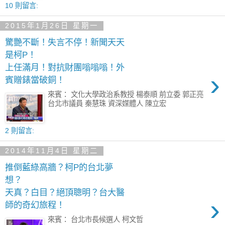
10 則留言:
2015年1月26日 星期一
驚艷不斷！失言不停！新聞天天
是柯P！
上任滿月！對抗財團嗡嗡嗡！外
›
賓贈錶當破銅！
來賓： 文化大學政治系教授 楊泰順 前立委 郭正亮
台北市議員 秦慧珠 資深媒體人 陳立宏
2 則留言:
2014年11月4日 星期二
推倒藍綠高牆？柯P的台北夢
想？
天真？白目？絕頂聰明？台大醫
›
師的奇幻旅程！
來賓： 台北市長候選人 柯文哲