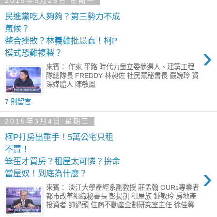
2015年5月25日 星期一
民進黨吃人夠夠？第三勢力不成
氣候？
整合挫敗？林義雄批愚蠢！柯P
›
模式恐難複製？
來賓： 作家 平路 時代力量立委參選人、建黨工程
隊總隊長 FREDDY 林昶佐 社民黨秘書長 嚴婉玲 資
深媒體人 陳敏鳳
7 則留言:
2015年3月4日 星期三
柯P打房出重手！5萬公宅只租
不賣！
笨蛋才買房？租屋太可憐？拚命
›
當屋奴！到底為什麼？
來賓： 淡江大學產經系副教授 莊孟翰 OURs專業者
都市改革組織秘書長 彭揚凱 租屋族 鍾敏玲 房地產
投資者 帥過頭 住商不動產企劃研究室主任 徐佳馨