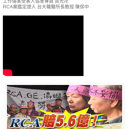
工作傷害受害人協會專員 賀光卍
RCA案鑑定證人 台大職醫所長教授 陳保中