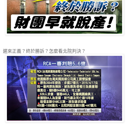
遲來正義？終於勝訴？怎麼看北院判決？