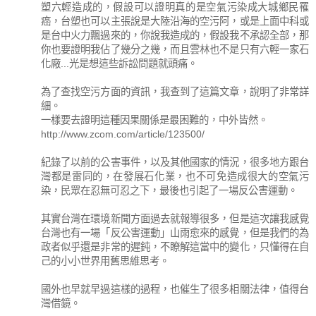
塑六輕造成的，假設可以證明真的是空氣污染成大城鄉民罹
癌，台塑也可以主張說是大陸沿海的空污阿，或是上面中科或
是台中火力飄過來的，你說我造成的，假設我不承認全部，那
你也要證明我佔了幾分之幾，而且雲林也不是只有六輕一家石
化廠...光是想這些訴訟問題就頭痛。
為了查找空污方面的資訊，我查到了這篇文章，說明了非常詳
細。
一樣要去證明這種因果關係是最困難的，中外皆然。
http://www.zcom.com/article/123500/
紀錄了以前的公害事件，以及其他國家的情況，很多地方跟台
灣都是雷同的，在發展石化業，也不可免造成很大的空氣污
染，民眾在忍無可忍之下，最後也引起了一場反公害運動。
其實台灣在環境新聞方面過去就報導很多，但是這次讓我感覺
台灣也有一場「反公害運動」山雨愈來的感覺，但是我們的為
政者似乎還是非常的遲鈍，不瞭解這當中的變化，只懂得在自
己的小小世界用舊思維思考。
國外也早就早過這樣的過程，也催生了很多相關法律，值得台
灣借鏡。