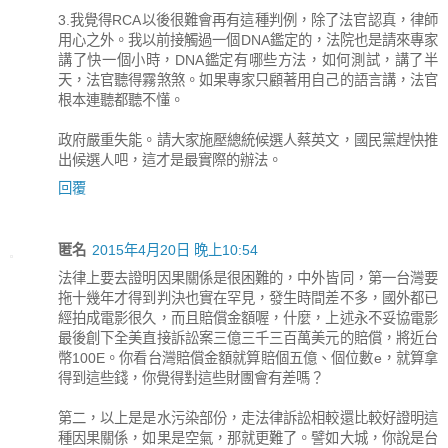
3.我覺得RCA以後很難會再有這種判例，除了法官認真，律師
用心之外。我以前接觸過一個DNA鑑定的，法院也是請來專家
講了快一個小時，DNA鑑定有哪些方法，如何測試，講了半
天，法官聽得霧煞煞。如果專家只顧著用自己的語言講，法官
根本連聽都聽不懂。
政府嚴重失能。請大家施壓總統候選人蔡英文，國民黨趕快推
出候選人吧，這才是最實際的辦法。
回覆
匿名
2015年4月20日 晚上10:54
法律上要去證明因果關係是很困難的，中外皆同，第一台灣要
拖十幾年才得到判決也實在罕見，發生時間差不多，國外都已
經拍成電影很久，而且賠償金額喔，什麼，上述永不妥協電影
最後創下全美直接訴訟案三億三千三百萬美元的賠償，將近台
幣100E。你看台灣賠償金額就算賠個五億、個位數e，就算拿
得到這些錢，你覺得對這些財團會有差嗎？
第二，以上是是水污染部份，走法律訴訟相較還比較好證明這
種因果關係，如果是空氣，那就更難了。譬如大城，你說是台