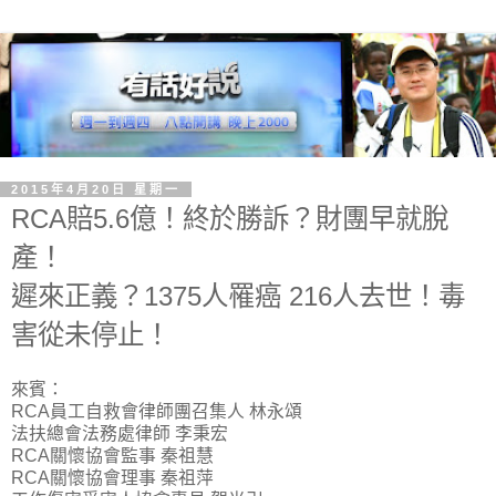
2015年4月20日 星期一
RCA賠5.6億！終於勝訴？財團早就脫
產！
遲來正義？1375人罹癌 216人去世！毒
害從未停止！
來賓：
RCA員工自救會律師團召集人 林永頌
法扶總會法務處律師 李秉宏
RCA關懷協會監事 秦祖慧
RCA關懷協會理事 秦祖萍