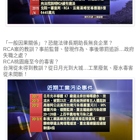
「一般因果關係」？恐龍法律長期助長無良企業？
RCA案的教訓？事前監督、發現作為、事後懲罰追訴…政府
失職之處？
RCA桃園廠至今的毒害？
台灣從未得到教訓？從日月光到大城…工業廢氣、廢水毒害
從未間斷！