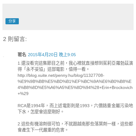
分享
2 則留言:
匿名
2015年4月20日 晚上9:05
1.還沒看完這集節目之前，我心裡就直接想到茱莉亞羅勃茲演
得「永不妥協」這部電影，值得一看。
http://blog.xuite.net/penny.hu/blog/11327708-
%E9%9B%BB%E5%BD%B1%EF%BC%9A%E6%B0%B8%E
4%B8%8D%E5%A6%A5%E5%8D%94%28+Erin+Brockovich
+%29
RCA是1994年，而上述電影則是1993，六價鉻重金屬污染地
下水，怎麼會這麼剛好。
2.這些有機溶劑很可怕，不就跟越南那些落葉劑一樣，這些都
會產生下一代嚴重的危害。