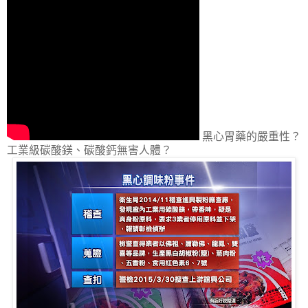
黑心胃藥的嚴重性？
工業級碳酸鎂、碳酸鈣無害人體？