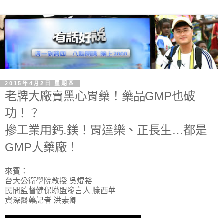
2015年4月2日 星期四
老牌大廠賣黑心胃藥！藥品GMP也破
功！？
摻工業用鈣.鎂！胃達樂、正長生…都是
GMP大藥廠！
來賓：
台大公衛學院教授 吳焜裕
民間監督健保聯盟發言人 滕西華
資深醫藥記者 洪素卿