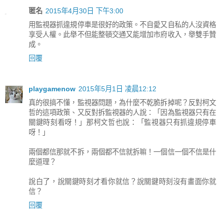
匿名
2015年4月30日 下午3:00
用監視器抓違規停車是很好的政策。不自愛又自私的人沒資格
享受人權。此舉不但能整頓交通又能增加市府收入，舉雙手贊
成。
回覆
playgamenow
2015年5月1日 凌晨12:12
真的很搞不懂，監視器問題，為什麼不乾脆拆掉呢？反對柯文
哲的這項政策、又反對拆監視器的人說：「因為監視器只有在
關鍵時刻看呀！」那柯文哲也說：「監視器只有抓違規停車
呀！」
兩個都信那就不拆，兩個都不信就拆嘛！一個信一個不信是什
麼道理？
說白了，說關鍵時刻才看你就信？說關鍵時刻沒有畫面你就
信？
回覆