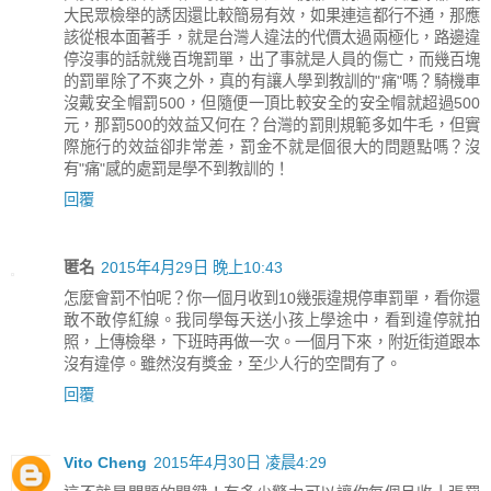
大民眾檢舉的誘因還比較簡易有效，如果連這都行不通，那應
該從根本面著手，就是台灣人違法的代價太過兩極化，路邊違
停沒事的話就幾百塊罰單，出了事就是人員的傷亡，而幾百塊
的罰單除了不爽之外，真的有讓人學到教訓的"痛"嗎？騎機車
沒戴安全帽罰500，但隨便一頂比較安全的安全帽就超過500
元，那罰500的效益又何在？台灣的罰則規範多如牛毛，但實
際施行的效益卻非常差，罰金不就是個很大的問題點嗎？沒
有"痛"感的處罰是學不到教訓的！
回覆
匿名
2015年4月29日 晚上10:43
怎麼會罰不怕呢？你一個月收到10幾張違規停車罰單，看你還
敢不敢停紅線。我同學每天送小孩上學途中，看到違停就拍
照，上傳檢舉，下班時再做一次。一個月下來，附近街道跟本
沒有違停。雖然沒有獎金，至少人行的空間有了。
回覆
Vito Cheng
2015年4月30日 凌晨4:29