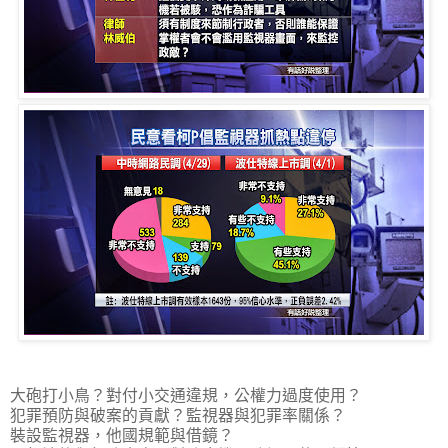
大砲打小鳥？對付小交通違規，公權力過度使用？
犯罪預防與破案的貢獻？監視器與犯罪率關係？
裝設監視器，他國規範與借鏡？