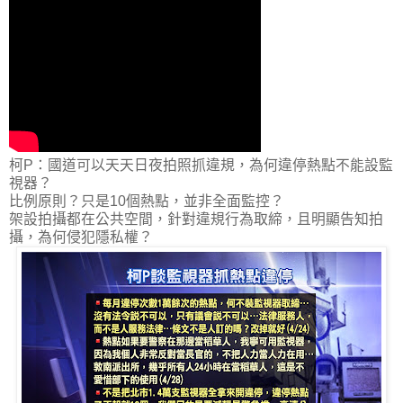
柯P：國道可以天天日夜拍照抓違規，為何違停熱點不能設監
視器？
比例原則？只是10個熱點，並非全面監控？
架設拍攝都在公共空間，針對違規行為取締，且明顯告知拍
攝，為何侵犯隱私權？