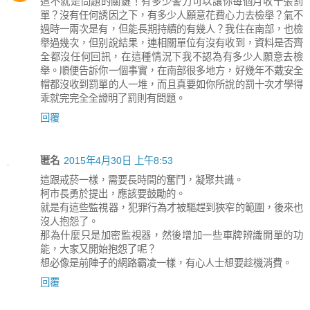
這不就是問題的關鍵！有多少警力可以讓你每個月收十張罰
單？沒有任何誘因之下，有多少人願意花費心力去檢舉？氣不
過時一兩次是有，但能長期持續的有幾人？我住在南部，也檢
舉過幾次，但别說結果，連相關單位有沒有收到，資料是否齊
全都沒任何回訊，在這種情況下我不認為有多少人願意去檢
舉。順便告訴你一個事實，在南部很多地方，好幾年不戴安全
帽都沒收到罰單的人一堆，而且真要如你所說的罰十次才學得
乖就完完全全證明了罰則有問題。
回覆
匿名
2015年4月30日 上午8:53
這跟戒菸一樣，需要長時間的奮鬥，凝聚共識。
柯市長勇於提出，應該要鼓勵的。
就是有這些監視器，犯罪行為才被驅趕到狹窄的範圍，後來也
沒人抱怨了。
那為什麼只是加密監視器，然後增加一些車牌辨識開單的功
能，大家又開始抱怨了呢？
想必像是前陣子的網路霸凌一樣，有心人士想要趁機消費。
回覆