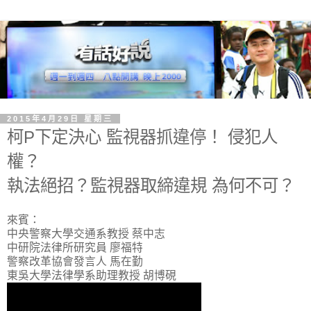
2015年4月29日 星期三
柯P下定決心 監視器抓違停！ 侵犯人
權？
執法絕招？監視器取締違規 為何不可？
來賓：
中央警察大學交通系教授 蔡中志
中研院法律所研究員 廖福特
警察改革協會發言人 馬在勤
東吳大學法律學系助理教授 胡博硯