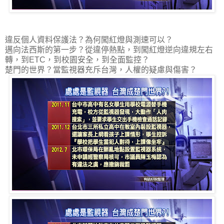
違反個人資料保護法？為何闖紅燈與測速可以？
邁向法西斯的第一步？從違停熱點，到闖紅燈逆向違規左右
轉，到ETC，到校園安全，到全面監控？
楚門的世界？當監視器充斥台灣，人權的疑慮與傷害？