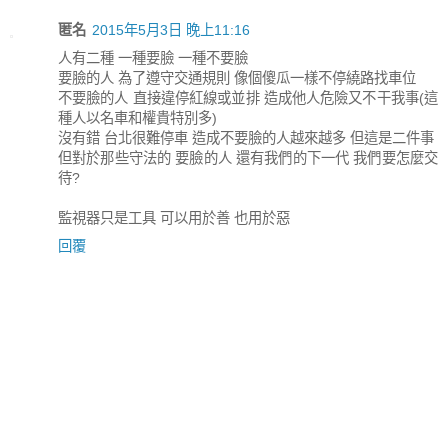
匿名
2015年5月3日 晚上11:16
人有二種 一種要臉 一種不要臉
要臉的人 為了遵守交通規則 像個傻瓜一樣不停繞路找車位
不要臉的人 直接違停紅線或並排 造成他人危險又不干我事(這
種人以名車和權貴特別多)
沒有錯 台北很難停車 造成不要臉的人越來越多 但這是二件事
但對於那些守法的 要臉的人 還有我們的下一代 我們要怎麼交
待?
監視器只是工具 可以用於善 也用於惡
回覆