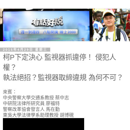
2015年4月29日 星期三
柯P下定決心 監視器抓違停！ 侵犯人
權？
執法絕招？監視器取締違規 為何不可？
來賓：
中央警察大學交通系教授 蔡中志
中研院法律所研究員 廖福特
警察改革協會發言人 馬在勤
東吳大學法律學系助理教授 胡博硯