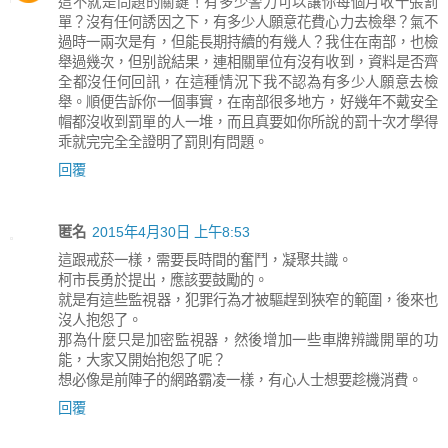
這不就是問題的關鍵！有多少警力可以讓你每個月收十張罰
單？沒有任何誘因之下，有多少人願意花費心力去檢舉？氣不
過時一兩次是有，但能長期持續的有幾人？我住在南部，也檢
舉過幾次，但别說結果，連相關單位有沒有收到，資料是否齊
全都沒任何回訊，在這種情況下我不認為有多少人願意去檢
舉。順便告訴你一個事實，在南部很多地方，好幾年不戴安全
帽都沒收到罰單的人一堆，而且真要如你所說的罰十次才學得
乖就完完全全證明了罰則有問題。
回覆
匿名
2015年4月30日 上午8:53
這跟戒菸一樣，需要長時間的奮鬥，凝聚共識。
柯市長勇於提出，應該要鼓勵的。
就是有這些監視器，犯罪行為才被驅趕到狹窄的範圍，後來也
沒人抱怨了。
那為什麼只是加密監視器，然後增加一些車牌辨識開單的功
能，大家又開始抱怨了呢？
想必像是前陣子的網路霸凌一樣，有心人士想要趁機消費。
回覆