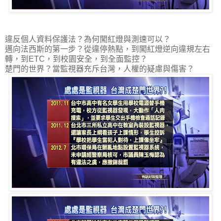
違反個人資料保護法？為何闖紅燈與測速可以？
邁向法西斯的第一步？從違停熱點，到闖紅燈逆向違規左右
轉，到ETC，到校園安全，到全面監控？
楚門的世界？當監視器充斥台灣，人權的疑慮與傷害？