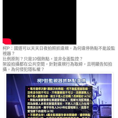
柯P：國道可以天天日夜拍照抓違規，為何違停熱點不能設監
視器？
比例原則？只是10個熱點，並非全面監控？
架設拍攝都在公共空間，針對違規行為取締，且明顯告知拍
攝，為何侵犯隱私權？