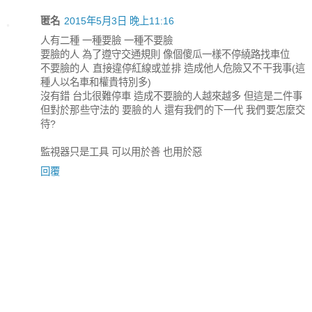
匿名
2015年5月3日 晚上11:16
人有二種 一種要臉 一種不要臉
要臉的人 為了遵守交通規則 像個傻瓜一樣不停繞路找車位
不要臉的人 直接違停紅線或並排 造成他人危險又不干我事(這
種人以名車和權貴特別多)
沒有錯 台北很難停車 造成不要臉的人越來越多 但這是二件事
但對於那些守法的 要臉的人 還有我們的下一代 我們要怎麼交
待?
監視器只是工具 可以用於善 也用於惡
回覆