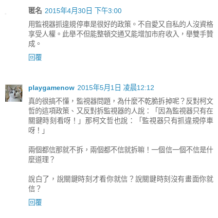
匿名
2015年4月30日 下午3:00
用監視器抓違規停車是很好的政策。不自愛又自私的人沒資格
享受人權。此舉不但能整頓交通又能增加市府收入，舉雙手贊
成。
回覆
playgamenow
2015年5月1日 凌晨12:12
真的很搞不懂，監視器問題，為什麼不乾脆拆掉呢？反對柯文
哲的這項政策、又反對拆監視器的人說：「因為監視器只有在
關鍵時刻看呀！」那柯文哲也說：「監視器只有抓違規停車
呀！」
兩個都信那就不拆，兩個都不信就拆嘛！一個信一個不信是什
麼道理？
說白了，說關鍵時刻才看你就信？說關鍵時刻沒有畫面你就
信？
回覆