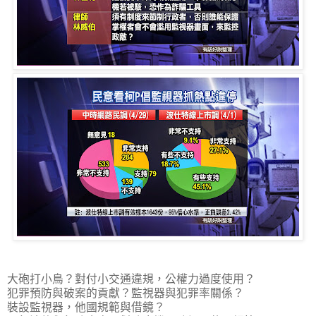
大砲打小鳥？對付小交通違規，公權力過度使用？
犯罪預防與破案的貢獻？監視器與犯罪率關係？
裝設監視器，他國規範與借鏡？