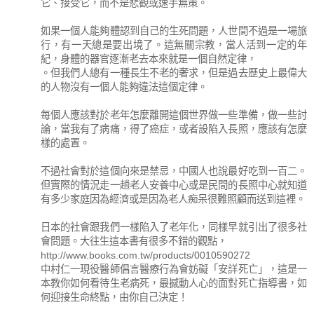
它、接受它，而不是悲觀或速手無策。
如果一個人能夠體認到自己的生死問題，人世間不過是一場旅
行，有一天總是要出境了。這無關宗教，當人活到一定的年
紀，身體的器官逐漸老去本來就是一個自然定律，
。但我們人總有一種長生不老的奢求，但是過去歷史上最偉大
的人物沒有一個人能夠違法這個定律。
每個人應該對於老年怎麼離開這個世界做一些準備，做一些討
論，當我有了病痛，得了癌症，或者設陷入長照，應該有怎麼
樣的處置。
不過社會對於這個向來是禁忌，中國人也說最好吃到一百二。
但實際的情況走一趟老人安養中心或是民間的長照中心就知道
有多少家庭因為經濟或是因為老人痴呆很難照顧而送到這裡。
日本的社會跟我們一樣陷入了老年化，同樣早就引出了很多社
會問題。大往生這本書有很多不錯的觀點，
http://www.books.com.tw/products/0010590272
中村仁一現役醫師倡言醫療行為會妨礙「安詳死亡」，這是一
本教你如何看待生老病死，最撼動人心的面對死亡指導書，如
何迎接生命終點，由你自己決定！