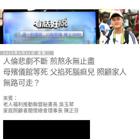
2015年4月21日 星期二
人倫悲劇不斷 煎熬永無止盡
母殯儀館等死 父掐死腦痲兒 照顧家人
無路可走？
來賓：
老人福利推動聯盟秘書長 吳玉琴
家庭照顧者關懷總會理事長 陳正芬