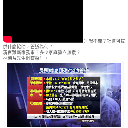
別想不開？社會可提
供什麼協助，管道為何？
清官難斷家務事？多少家庭孤立無援？
林瑞益先生個案探討。