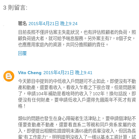
3 則留言:
匿名
2015年4月21日 晚上9:24
目前長照不僅評估案主失能狀況，也有評估照顧者的負荷，照
顧負荷過大者，就可給予喘息服務。另外案主有7，8個子女，
也應應用家庭內的資源，共同分擔照顧的責任。
回覆
Vito Cheng
2015年4月21日 晚上9:41
今天節目中提到的中低收入戶問題可不止如此，即便沒有不動
產和動產，還要看收入，看收入乍看之下很合理，但是問題來
了，申請104年補助是看啥時的收入？102年！換句話說，即
便沒有任何財產，要申請低收入戶還得先餓兩年不死才有資
格！
類似的問題也發生在身心障礙者生活津貼上，要申請個津貼不
僅要查動產不動產，還要看直系二等親和同戶旁系家屬的收
入，即便提出相關佐證證明未滿65歲的長輩沒收入，但因為長
輩"有工作能力"，明明證明沒收入了一樣以基本工資計算，試