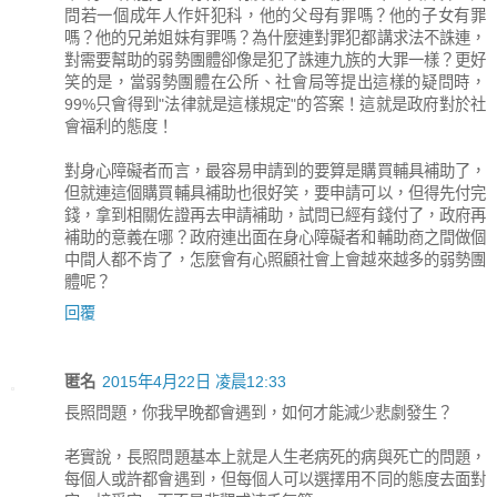
問若一個成年人作奸犯科，他的父母有罪嗎？他的子女有罪
嗎？他的兄弟姐妹有罪嗎？為什麼連對罪犯都講求法不誅連，
對需要幫助的弱勢團體卻像是犯了誅連九族的大罪一樣？更好
笑的是，當弱勢團體在公所、社會局等提出這樣的疑問時，
99%只會得到"法律就是這樣規定"的答案！這就是政府對於社
會福利的態度！
對身心障礙者而言，最容易申請到的要算是購買輔具補助了，
但就連這個購買輔具補助也很好笑，要申請可以，但得先付完
錢，拿到相關佐證再去申請補助，試問已經有錢付了，政府再
補助的意義在哪？政府連出面在身心障礙者和輔助商之間做個
中間人都不肯了，怎麼會有心照顧社會上會越來越多的弱勢團
體呢？
回覆
匿名
2015年4月22日 凌晨12:33
長照問題，你我早晚都會遇到，如何才能減少悲劇發生？
老實說，長照問題基本上就是人生老病死的病與死亡的問題，
每個人或許都會遇到，但每個人可以選擇用不同的態度去面對