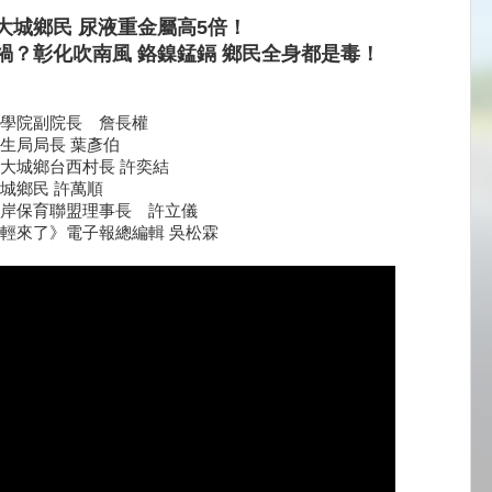
大城鄉民 尿液重金屬高5倍！
禍？彰化吹南風 鉻鎳錳鎘 鄉民全身都是毒！
學院副院長 詹長權
生局局長 葉彥伯
大城鄉台西村長 許奕結
城鄉民 許萬順
岸保育聯盟理事長 許立儀
輕來了》電子報總編輯 吳松霖