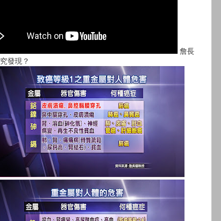
詹長
究發現？