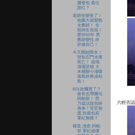
層發包 責任
誰扛？
老師你變美了！
校園大叔變熟
女教師！ 全
校師生祝福！
壓抑50年 男
教師變性 終
於做自己！
今天開始限水！
預知石門水庫
死亡！ 崩塌
潰壩淤積 大
水桶變小淺碟
海島終將成枯
島！
601旅爛透了？
旅長也帶團玩
阿帕契！ 勞
六輕否認
乃成汰除領終
身俸！官官相
護 卸責包庇
軍紀無救？
權貴.洩密.阿帕
契 軍紀崩壞