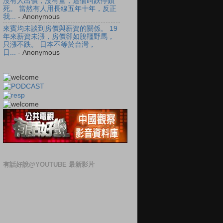
沒有人出價，沒有量，這個叫跌停鎖
死。 當然有人用長線五年十年，反正
我...
- Anonymous
來賓均未談到房價與薪資的關係。 19
年來薪資未漲，房價卻如脫韁野馬，
只漲不跌。 日本不等於台灣，
日...
- Anonymous
有話好說@YOUTUBE 最新影片