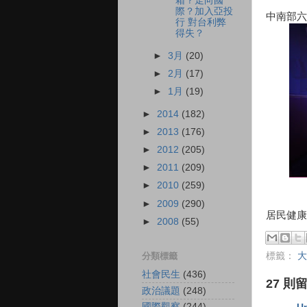
箱？走向國
際？加入亞投
中南部六
行 對台利弊
得失？
►
3月
(20)
►
2月
(17)
►
1月
(19)
►
2014
(182)
►
2013
(176)
►
2012
(205)
►
2011
(209)
►
2010
(259)
►
2009
(290)
居民健康
►
2008
(55)
分類標籤
標籤：
大
社會民生
(436)
27 則
政治議題
(248)
國際觀察
(244)