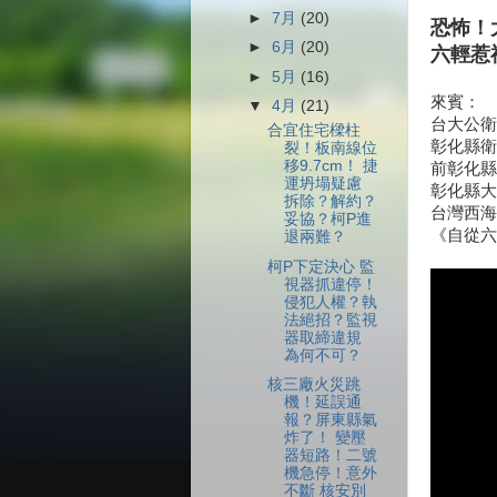
►
7月
(20)
恐怖！
►
6月
(20)
六輕惹
►
5月
(16)
來賓：
▼
4月
(21)
台大公衛
合宜住宅樑柱
彰化縣衛
裂！板南線位
移9.7cm！ 捷
前彰化縣
運坍塌疑慮
彰化縣大
拆除？解約？
台灣西海
妥協？柯P進
《自從六
退兩難？
柯P下定決心 監
視器抓違停！
侵犯人權？執
法絕招？監視
器取締違規
為何不可？
核三廠火災跳
機！延誤通
報？屏東縣氣
炸了！ 變壓
器短路！二號
機急停！意外
不斷 核安別