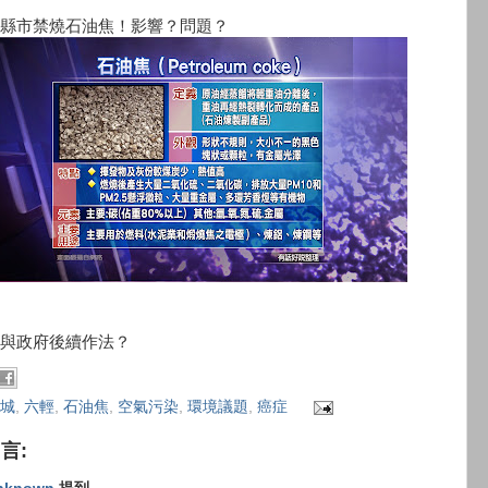
縣市禁燒石油焦！影響？問題？
與政府後續作法？
城
,
六輕
,
石油焦
,
空氣污染
,
環境議題
,
癌症
留言: