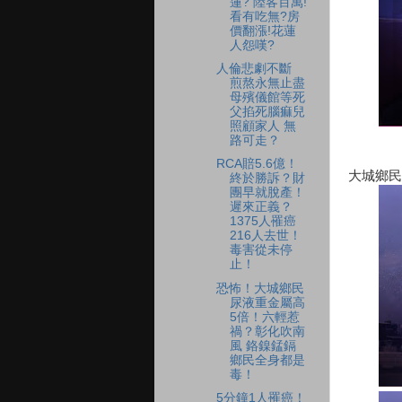
蓮? 陸客百萬!
看有吃無?房
價翻漲!花蓮
人怨嘆?
人倫悲劇不斷
煎熬永無止盡
母殯儀館等死
父掐死腦痲兒
照顧家人 無
路可走？
RCA賠5.6億！
大城鄉民
終於勝訴？財
團早就脫產！
遲來正義？
1375人罹癌
216人去世！
毒害從未停
止！
恐怖！大城鄉民
尿液重金屬高
5倍！六輕惹
禍？彰化吹南
風 鉻鎳錳鎘
鄉民全身都是
毒！
5分鐘1人罹癌！