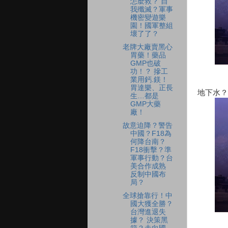
怎麼救？ 自
我殲滅？軍事
機密變遊樂
園！國軍整組
壞了了？
老牌大廠賣黑心
胃藥！藥品
GMP也破
功！？ 摻工
業用鈣.鎂！
胃達樂、正長
地下水？
生…都是
GMP大藥
廠！
故意迫降？警告
中國？F18為
何降台南？
F18衝擊？準
軍事行動？台
美合作成熟
反制中國布
局？
全球搶靠行！中
國大獲全勝？
台灣進退失
據？ 決策黑