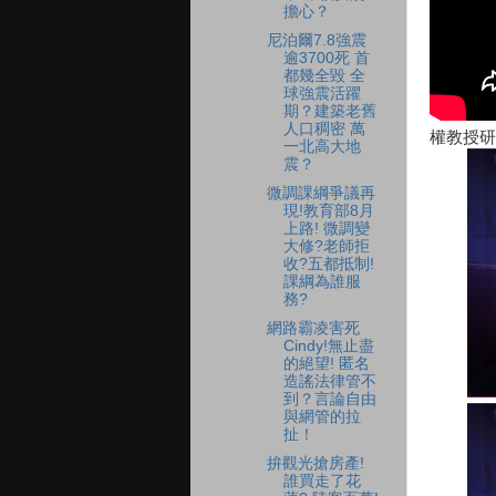
擔心？
尼泊爾7.8強震
逾3700死 首
都幾全毀 全
球強震活躍
期？建築老舊
人口稠密 萬
權教授研
一北高大地
震？
微調課綱爭議再
現!教育部8月
上路! 微調變
大修?老師拒
收?五都抵制!
課綱為誰服
務?
網路霸凌害死
Cindy!無止盡
的絕望! 匿名
造謠法律管不
到？言論自由
與網管的拉
扯！
拚觀光搶房產!
誰買走了花