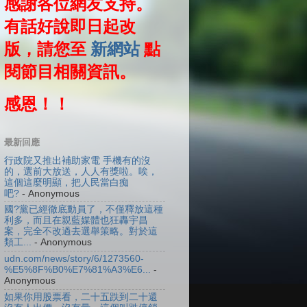
感謝各位網友支持。
有話好說即日起改
版，請您至
新網站
點
閱節目相關資訊。
感恩！！
最新回應
行政院又推出補助家電 手機有的沒
的，選前大放送，人人有獎啦。唉，
這個這麼明顯，把人民當白痴
吧?
- Anonymous
國?黨已經徹底動員了，不僅釋放這種
利多，而且在親藍媒體也狂轟宇昌
案，完全不改過去選舉策略。對於這
類工...
- Anonymous
udn.com/news/story/6/1273560-
%E5%8F%B0%E7%81%A3%E6...
-
Anonymous
如果你用股票看，二十五跌到二十還