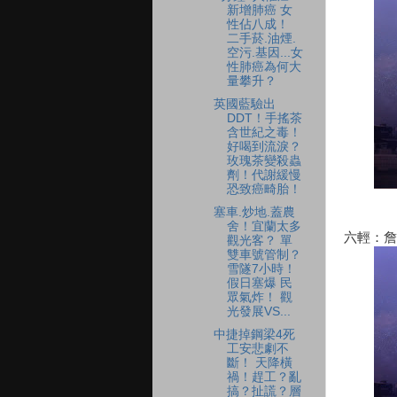
新增肺癌 女
性佔八成！
二手菸.油煙.
空污.基因...女
性肺癌為何大
量攀升？
英國藍驗出
DDT！手搖茶
含世紀之毒！
好喝到流淚？
玫瑰茶變殺蟲
劑！代謝緩慢
恐致癌畸胎！
塞車.炒地.蓋農
舍！宜蘭太多
六輕：詹
觀光客？ 單
雙車號管制？
雪隧7小時！
假日塞爆 民
眾氣炸！ 觀
光發展VS...
中捷掉鋼梁4死
工安悲劇不
斷！ 天降橫
禍！趕工？亂
搞？扯謊？層