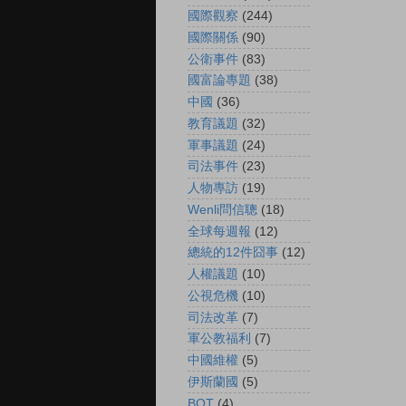
國際觀察
(244)
國際關係
(90)
公衛事件
(83)
國富論專題
(38)
中國
(36)
教育議題
(32)
軍事議題
(24)
司法事件
(23)
人物專訪
(19)
Wenli問信聰
(18)
全球每週報
(12)
總統的12件囧事
(12)
人權議題
(10)
公視危機
(10)
司法改革
(7)
軍公教福利
(7)
中國維權
(5)
伊斯蘭國
(5)
BOT
(4)