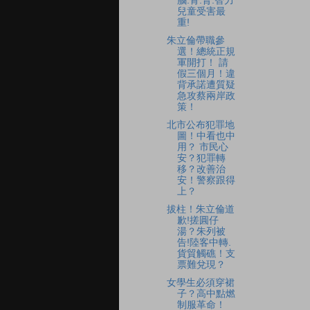
腦.骨.腎.智力
兒童受害最
重!
朱立倫帶職參
選！總統正規
軍開打！ 請
假三個月！違
背承諾遭質疑
急攻蔡兩岸政
策！
北市公布犯罪地
圖！中看也中
用？ 市民心
安？犯罪轉
移？改善治
安！警察跟得
上？
拔柱！朱立倫道
歉!搓圓仔
湯？朱列被
告!陸客中轉.
貨貿觸礁！支
票難兌現？
女學生必須穿裙
子？高中點燃
制服革命！