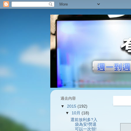
過去內容
過往內容
▼
2015
(192)
▼
10月
(18)
選前放利多?入
袋為安!勞退
可以一次領!