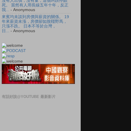
沒有人出價，沒有量，這個叫跌停鎖
死。 當然有人用長線五年十年，反正
我...
- Anonymous
來賓均未談到房價與薪資的關係。 19
年來薪資未漲，房價卻如脫韁野馬，
只漲不跌。 日本不等於台灣，
日...
- Anonymous
有話好說@YOUTUBE 最新影片