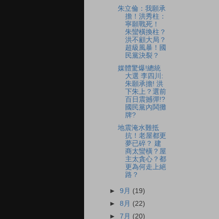
朱立倫：我願承
擔！洪秀柱：
寧願戰死！
朱蠻橫換柱？
洪不顧大局？
超級風暴！國
民黨決裂？
媒體驚爆!總統
大選 李四川:
朱願承擔! 洪
下朱上？選前
百日震撼彈!?
國民黨內鬨攤
牌?
地震淹水難抵
抗！老屋都更
夢已碎？ 建
商太蠻橫？屋
主太貪心？都
更為何走上絕
路？
►
9月
(19)
►
8月
(22)
►
7月
(20)