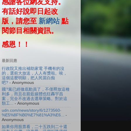
感謝各位網友支持。
有話好說即日起改
版，請您至
新網站
點
閱節目相關資訊。
感恩！！
最新回應
行政院又推出補助家電 手機有的沒
的，選前大放送，人人有獎啦。唉，
這個這麼明顯，把人民當白痴
吧?
- Anonymous
國?黨已經徹底動員了，不僅釋放這種
利多，而且在親藍媒體也狂轟宇昌
案，完全不改過去選舉策略。對於這
類工...
- Anonymous
udn.com/news/story/6/1273560-
%E5%8F%B0%E7%81%A3%E6...
-
Anonymous
如果你用股票看，二十五跌到二十還