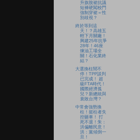
升旗脫裙抗議
短褲硬闖校門
強制穿裙＝性
別歧視？
終於等到這
天！？高雄五
輕下月關廠！
興建25年抗爭
28年！46座
煉油工場全
關！石化業終
結？
大選換柱鬧不
停！TPP談判
已完成！ 超
級FTA時代！
國際經濟孤
兒？新總統與
衰敗台灣？
中常會強勢換
柱！挺柱者失
控砸車！ 打
死不退！朱：
洪偏離民意！
洪：黨傾倒一
旦！