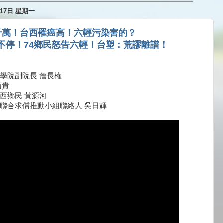
月17日 星期一
千萬！台西罹癌高！六輕污染害的？
不停！74鄉民怒告六輕！台塑：荒謬離譜！
學院副院長 詹長權
順貴
西鄉民 黃源河
聯合求償推動小組聯絡人 吳日輝