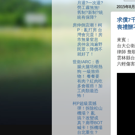
月退?一次退?
2015年8
勞工霧煞煞!
舊制?新制?統
統有保障?
求償7
房仲倒店潮！柯
喪禮辦
P：亂打房 台
灣會完蛋！房
市無量窒息
來賓：
房仲哀鴻遍野
台大公衛
民眾：降價不
律師 詹
就好了！
雲林縣台
世衛IARC：香
六輕傷害
腸火腿培根熱
狗 一級致癌
物！ 餐餐要
有肉？紅肉吃
多會罹癌！加
工肉類最恐
怖！
柯P超級震撼
彈！拆除松山
機場？ 亂
搞？改變成
真？廊帶BOT
喊卡！拆機場
台北重生？