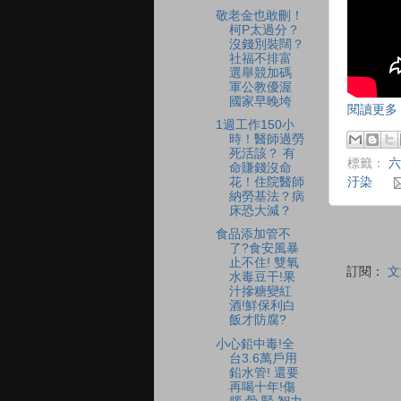
敬老金也敢刪！
柯P太過分？
沒錢別裝闊？
社福不排富
選舉競加碼
軍公教優渥
國家早晚垮
閱讀更多 
1週工作150小
時！醫師過勞
死活該？ 有
標籤：
六
命賺錢沒命
汙染
花！住院醫師
納勞基法？病
床恐大減？
食品添加管不
了?食安風暴
止不住! 雙氧
訂閱：
文
水毒豆干!果
汁摻糖變紅
酒!鮮保利白
飯才防腐?
小心鉛中毒!全
台3.6萬戶用
鉛水管! 還要
再喝十年!傷