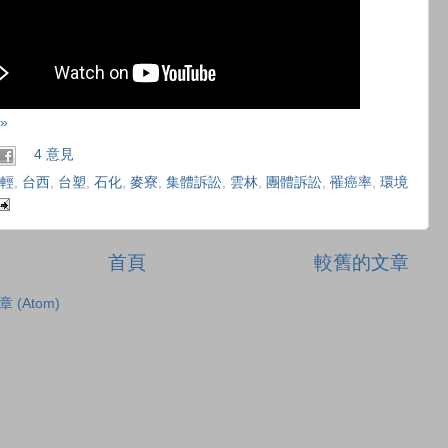
»
4 意見
輕
,
台西
,
台塑
,
石化
,
麥寮
,
集體訴訟
,
雲林
,
團體訴訟
,
罹癌率
,
環境
首頁
較舊的文章
章 (Atom)