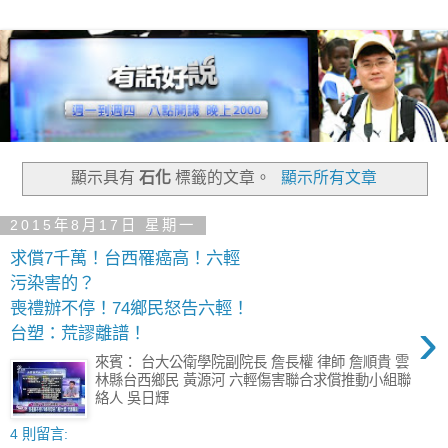
顯示具有
石化
標籤的文章。
顯示所有文章
2015年8月17日 星期一
求償7千萬！台西罹癌高！六輕
污染害的？
喪禮辦不停！74鄉民怒告六輕！
›
台塑：荒謬離譜！
來賓： 台大公衛學院副院長 詹長權 律師 詹順貴 雲
林縣台西鄉民 黃源河 六輕傷害聯合求償推動小組聯
絡人 吳日輝
4 則留言: