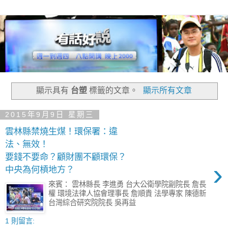
顯示具有
台塑
標籤的文章。
顯示所有文章
2015年9月9日 星期三
雲林縣禁燒生煤！環保署：違
法、無效！
要錢不要命？顧財團不顧環保？
›
中央為何槓地方？
來賓： 雲林縣長 李進勇 台大公衛學院副院長 詹長
權 環境法律人協會理事長 詹順貴 法學專家 陳德新
台灣綜合研究院院長 吳再益
1 則留言: