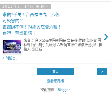
2015年8月17日 星期一
求償7千萬！台西罹癌高！六輕
污染害的？
喪禮辦不停！74鄉民怒告六輕！
›
台塑：荒謬離譜！
來賓： 台大公衛學院副院長 詹長權 律師 詹順貴 雲
林縣台西鄉民 黃源河 六輕傷害聯合求償推動小組聯
絡人 吳日輝
4 則留言:
›
首頁
查看網路版
技術提供：
Blogger
.