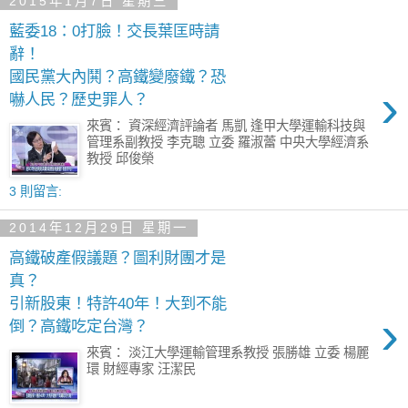
2015年1月7日 星期三
藍委18：0打臉！交長葉匡時請
辭！
國民黨大內鬨？高鐵變廢鐵？恐
›
嚇人民？歷史罪人？
來賓： 資深經濟評論者 馬凱 逢甲大學運輸科技與
管理系副教授 李克聰 立委 羅淑蕾 中央大學經濟系
教授 邱俊榮
3 則留言:
2014年12月29日 星期一
高鐵破產假議題？圖利財團才是
真？
引新股東！特許40年！大到不能
›
倒？高鐵吃定台灣？
來賓： 淡江大學運輸管理系教授 張勝雄 立委 楊麗
環 財經專家 汪潔民