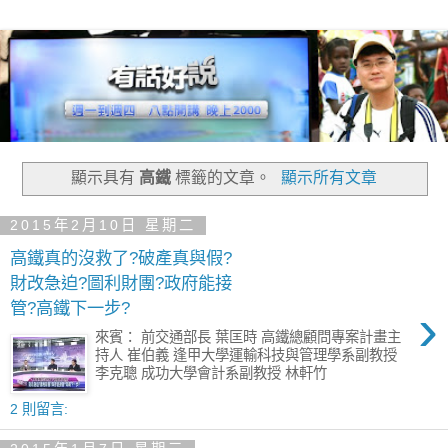
顯示具有
高鐵
標籤的文章。
顯示所有文章
2015年2月10日 星期二
高鐵真的沒救了?破產真與假?
財改急迫?圖利財團?政府能接
›
管?高鐵下一步?
來賓： 前交通部長 葉匡時 高鐵總顧問專案計畫主
持人 崔伯義 逢甲大學運輸科技與管理學系副教授
李克聰 成功大學會計系副教授 林軒竹
2 則留言: