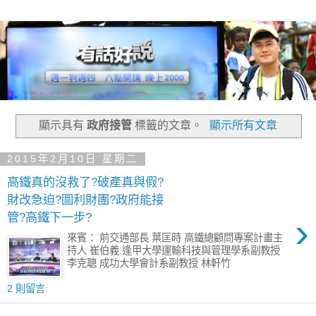
顯示具有
政府接管
標籤的文章。
顯示所有文章
2015年2月10日 星期二
高鐵真的沒救了?破產真與假?
財改急迫?圖利財團?政府能接
›
管?高鐵下一步?
來賓： 前交通部長 葉匡時 高鐵總顧問專案計畫主
持人 崔伯義 逢甲大學運輸科技與管理學系副教授
李克聰 成功大學會計系副教授 林軒竹
2 則留言: