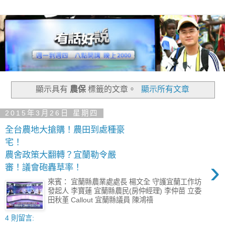
顯示具有
農保
標籤的文章。
顯示所有文章
2015年3月26日 星期四
全台農地大搶購！農田到處種豪
宅！
農舍政策大翻轉？宜蘭勒令嚴
›
審！議會砲轟草率！
來賓： 宜蘭縣農業處處長 楊文全 守護宜蘭工作坊
發起人 李寶蓮 宜蘭縣農民(房仲經理) 李仲苗 立委
田秋堇 Callout 宜蘭縣議員 陳鴻禧
4 則留言: