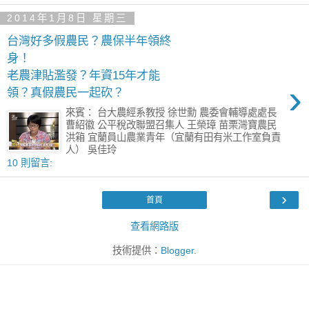
2014年1月8日 星期三
台灣好多假農民？農保半年領終
身！
老農津貼濫發？年資15年才能
›
領？真假農民一起砍？
來賓： 台大農經系教授 徐世勳 農委會輔導處處長
曹紹徽 公平稅改聯盟召集人 王榮璋 苗栗灣寶農民
洪箱 宜蘭員山農業青年（宜蘭有田有米工作室負責
人） 吳佳玲
10 則留言:
›
首頁
查看網路版
技術提供：
Blogger
.